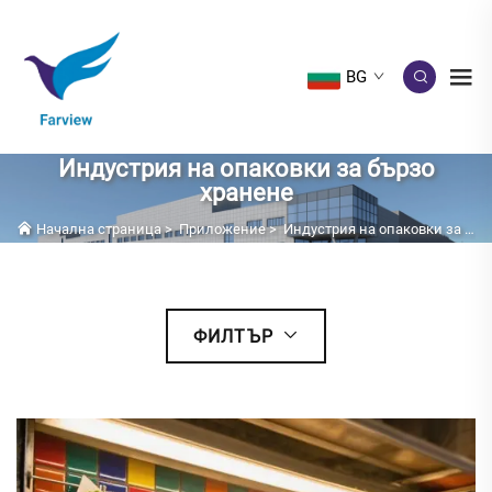
BG
Индустрия на опаковки за бързо
хранене
Начална страница
>
Приложение
>
Индустрия на опаковки за бързо хранене
ФИЛТЪР