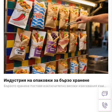
Индустрия на опаковки за бързо хранене
Бързото хранене поставя изключително високи изисквания към
опаковките да са устойчиви на мазнини и течове. Хартията,
устойчива на мазнини, с нейните отлични свойства за бариера
срещу мазнини и екологичност, се превръща в ключов опаковъчен
материал. Мазната храна за бързо хранене...