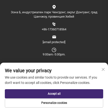
Зона Б, индустриален парк Ченгдонг, окръг Донгуанг, град
Цанчжоу, провинция Хебей
+86-17360718564
[email protected]
9:00am.-5:00pm.
We value your privacy
We use cookies and similar tools to provide our services. If you
don't want to accept all cookies, click Personalize cookies.
© Всички права запазени. Копирайт © 2026 China Farview
International Trade Co., Ltd. Пекин -
Политика за поверителност
Accept all
Personalize cookies