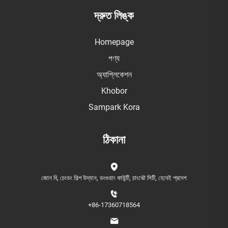
দ্রুত লিঙ্ক
Homepage
পণ্য
অ্যাপ্লিকেশন
Khobor
Sampark Kora
ঠিকানা
জোন বি, চেংডং শিল্প উদ্যান, ডংগুয়াং কাউন্টি, চাংঝৌ সিটি, হেবেই প্রদেশ
+86-17360718564