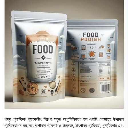
খাদ্য প্লাস্টিক প্যাকেজিং শিল্পের সবুজ আধুনিকীকরণ হল একটি একমাত্র উপাদান
প্রতিস্থাপন নয়, বরং উপাদান গবেষণা ও উন্নয়ন, উৎপাদন প্রক্রিয়া, পুনর্ব্যবহার এবং