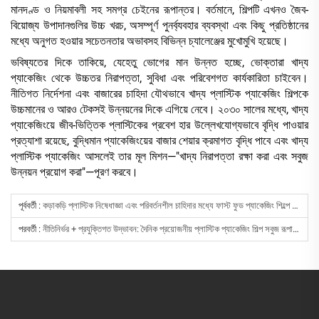
মানদণ্ড ও নিয়মাবলী সহ সমগ্র চেইনের রূপান্তর। বর্তমানে, শিল্পটি এখনও জৈব-
বিয়োজ্য উপাদানগুলির উচ্চ খরচ, অসম্পূর্ণ পুনর্ব্যবহার ব্যবস্থা এবং কিছু প্রতিষ্ঠানের
মধ্যে অনুগত হওয়ার সচেতনতার অভাবসহ বিভিন্ন চ্যালেঞ্জের মুখোমুখি হয়েছে।
ভবিষ্যতের দিকে তাকিয়ে, যেহেতু ভোগের মান উন্নত হচ্ছে, ভোক্তারা খাদ্য
প্যাকেজিং থেকে উচ্চতর নিরাপত্তা, সুবিধা এবং পরিবেশগত কার্যকারিতা চাইবেন।
নীতিগত নির্দেশনা এবং বাজারের চাহিদা যৌথভাবে খাদ্য প্লাস্টিক প্যাকেজিং শিল্পকে
উচ্চমানের ও আরও টেকসই উন্নয়নের দিকে এগিয়ে নেবে। ২০৩০ সালের মধ্যে, খাদ্য
প্যাকেজিংয়ে জীব-ভিত্তিক প্লাস্টিকের প্রবেশ হার উল্লেখযোগ্যভাবে বৃদ্ধি পাওয়ার
প্রত্যাশা রয়েছে, বুদ্ধিমান প্যাকেজিংয়ের বাজার শেয়ার ক্রমাগত বৃদ্ধি পাবে এবং খাদ্য
প্লাস্টিক প্যাকেজিং আসলেই তার মূল মিশন—"খাদ্য নিরাপত্তা রক্ষা করা এবং সবুজ
উন্নয়ন প্রয়োগ করা"—পূরণ করবে।
পূর্ববর্তী :
কড়াকড়ি প্লাস্টিক নিষেধাজ্ঞা এবং পরিবর্তনশীল চাহিদার মধ্যে ফাস্ট ফুড প্যাকেজিং শিল্পে খাদ্য প্যাকেজিং কাগজ অনুমোদন ও উদ্ভাবনে বিপ্লব ঘটাচ্ছে
পরবর্তী :
নীতিনির্ভর + প্রযুক্তিগত উদ্ভাবন: দৈনিক প্রয়োজনীয় প্লাস্টিক প্যাকেজিং শিল্প সবুজ রূপান্তরের একটি নতুন ধরনের দিকে এগিয়ে যাচ্ছে