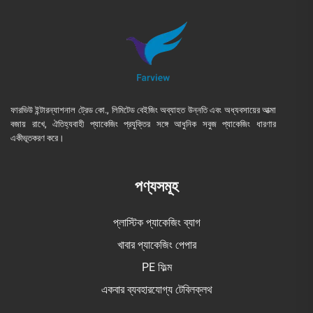
ফারভিউ ইন্টারন্যাশনাল ট্রেড কো., লিমিটেড বেইজিং অব্যাহত উন্নতি এবং অধ্যবসায়ের আত্মা
বজায় রাখে, ঐতিহ্যবাহী প্যাকেজিং প্রযুক্তির সঙ্গে আধুনিক সবুজ প্যাকেজিং ধারণার
একীভূতকরণ করে।
পণ্যসমূহ
প্লাস্টিক প্যাকেজিং ব্যাগ
খাবার প্যাকেজিং পেপার
PE ফিল্ম
একবার ব্যবহারযোগ্য টেবিলক্লথ