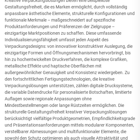
Kreative Verpackungslösungen bieten eine beispiellose
Gestaltungsfreiheit, die es Marken ermöglicht, durch vollständig
anpassbare ästhetische Elemente, strukturelle Konfigurationen und
funktionale Merkmale – maßgeschneidert auf spezifische
Produktanforderungen und Präferenzen der Zielgruppe –
einzigartige Marktpositionen zu schaffen. Diese umfassende
Individualisierungsfähigkeit umfasst jeden Aspekt des
Verpackungsdesigns: von innovativer konstruktiver Auslegung, die
einzigartige Formen und Öffnungsmechanismen hervorbringt, bis
hin zu hochentwickelten Druckverfahren, die komplexe Grafiken,
metallische Effekte und haptische Oberflächen mit
außergewöhnlicher Genauigkeit und Konsistenz wiedergeben. Zu
den fortschrittlichen Fertigungstechnologien, die kreative
Verpackungslösungen unterstützen, zählen digitale Drucksysteme,
die variable Datendrucke für personalisierte Botschaften, limitierte
Auflagen sowie regionale Anpassungen ohne
Mindestbestellmengen oder lange Rüstzeiten ermöglichen. Die
strukturelle Gestaltungsfreiheit kreativer Verpackungslösungen
berücksichtigt vielfältige Produktgeometrien, Empfindlichkeitsgrade
und Präsentationsanforderungen mittels modularer Komponenten,
verstellbarer Abmessungen und multifunktionaler Elemente, die
sowohl den Schutz optimieren als auch visuelle Attraktivität und