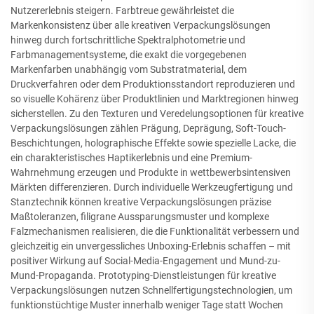
Nutzererlebnis steigern. Farbtreue gewährleistet die
Markenkonsistenz über alle kreativen Verpackungslösungen
hinweg durch fortschrittliche Spektralphotometrie und
Farbmanagementsysteme, die exakt die vorgegebenen
Markenfarben unabhängig vom Substratmaterial, dem
Druckverfahren oder dem Produktionsstandort reproduzieren und
so visuelle Kohärenz über Produktlinien und Marktregionen hinweg
sicherstellen. Zu den Texturen und Veredelungsoptionen für kreative
Verpackungslösungen zählen Prägung, Deprägung, Soft-Touch-
Beschichtungen, holographische Effekte sowie spezielle Lacke, die
ein charakteristisches Haptikerlebnis und eine Premium-
Wahrnehmung erzeugen und Produkte in wettbewerbsintensiven
Märkten differenzieren. Durch individuelle Werkzeugfertigung und
Stanztechnik können kreative Verpackungslösungen präzise
Maßtoleranzen, filigrane Aussparungsmuster und komplexe
Falzmechanismen realisieren, die die Funktionalität verbessern und
gleichzeitig ein unvergessliches Unboxing-Erlebnis schaffen – mit
positiver Wirkung auf Social-Media-Engagement und Mund-zu-
Mund-Propaganda. Prototyping-Dienstleistungen für kreative
Verpackungslösungen nutzen Schnellfertigungstechnologien, um
funktionstüchtige Muster innerhalb weniger Tage statt Wochen