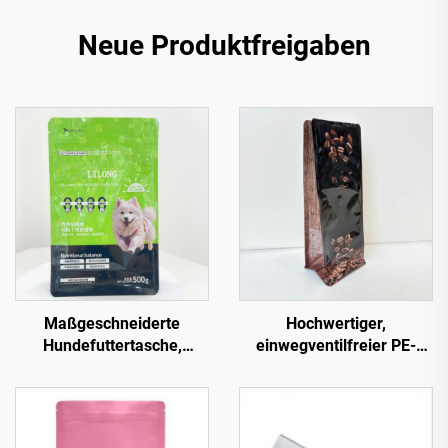
Neue Produktfreigaben
Maßgeschneiderte
Hochwertiger,
Hundefuttertasche,
einwegventilfreier PE-
Tierleckereien-Stehbeutel,
Verpackungs-Flachboden-
flacher Boden,
Beutel für Kaffee in Bulk
Reißverschluss, Mylar-
mit Ventil und Logo
Beutel, hitzeversiegelbar,