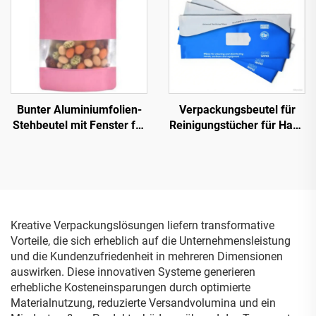
Hundefutter-
Verpackungsbeutel mit
Sichtfenster
Bunter Aluminiumfolien-
Verpackungsbeutel für
Stehbeutel mit Fenster für
Reinigungstücher für Haut,
Lebensmittel mit
Hände und Gesicht, leere
Reißverschluss Schwarz
Kunststoff-
Weiß Rot Grün Blau Mylar-
Feuchttuchbeutel,
Beutel
Feuchttücher für Kinder
Kreative Verpackungslösungen liefern transformative
Vorteile, die sich erheblich auf die Unternehmensleistung
und die Kundenzufriedenheit in mehreren Dimensionen
auswirken. Diese innovativen Systeme generieren
erhebliche Kosteneinsparungen durch optimierte
Materialnutzung, reduzierte Versandvolumina und ein