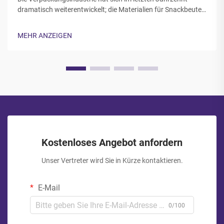
dramatisch weiterentwickelt; die Materialien für Snackbeutel
werden zunehmend anspruchsvoller, um den Anforderungen
der Verbraucher an Frische, Haltbarkeit und Komfort gerecht
MEHR ANZEIGEN
zu werden. Lebensmittelhersteller und Verpackungsfachleute
müssen...
Kostenloses Angebot anfordern
Unser Vertreter wird Sie in Kürze kontaktieren.
E-Mail
0/100