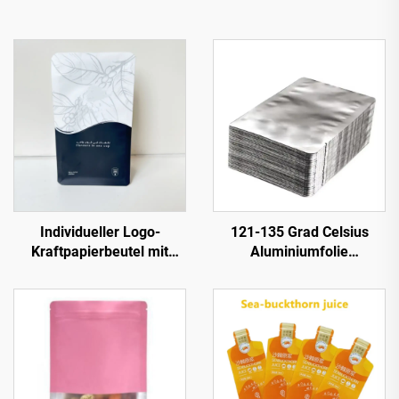
Individueller Logo-
121-135 Grad Celsius
Kraftpapierbeutel mit
Aluminiumfolie
Reißverschluss Stand-up-
Lebensmittelverpackung
Boden Seitennaht
Retortbeutel
Kaffeeverpackung
Bohnenbeutel Kaffeetüte