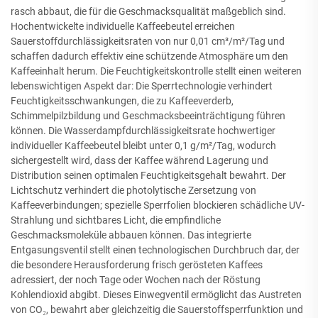
rasch abbaut, die für die Geschmacksqualität maßgeblich sind.
Hochentwickelte individuelle Kaffeebeutel erreichen
Sauerstoffdurchlässigkeitsraten von nur 0,01 cm³/m²/Tag und
schaffen dadurch effektiv eine schützende Atmosphäre um den
Kaffeeinhalt herum. Die Feuchtigkeitskontrolle stellt einen weiteren
lebenswichtigen Aspekt dar: Die Sperrtechnologie verhindert
Feuchtigkeitsschwankungen, die zu Kaffeeverderb,
Schimmelpilzbildung und Geschmacksbeeinträchtigung führen
können. Die Wasserdampfdurchlässigkeitsrate hochwertiger
individueller Kaffeebeutel bleibt unter 0,1 g/m²/Tag, wodurch
sichergestellt wird, dass der Kaffee während Lagerung und
Distribution seinen optimalen Feuchtigkeitsgehalt bewahrt. Der
Lichtschutz verhindert die photolytische Zersetzung von
Kaffeeverbindungen; spezielle Sperrfolien blockieren schädliche UV-
Strahlung und sichtbares Licht, die empfindliche
Geschmacksmoleküle abbauen können. Das integrierte
Entgasungsventil stellt einen technologischen Durchbruch dar, der
die besondere Herausforderung frisch gerösteten Kaffees
adressiert, der noch Tage oder Wochen nach der Röstung
Kohlendioxid abgibt. Dieses Einwegventil ermöglicht das Austreten
von CO₂, bewahrt aber gleichzeitig die Sauerstoffsperrfunktion und