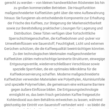
gerecht zu werden – von kleinen handwerklichen Röstereien bis hin
zu großen kommerziellen Betrieben. Die Hauptfunktion
maßgeschneiderter Kaffeetüten geht über die reine Aufbewahrung
hinaus: Sie fungieren als entscheidende Komponente zur Erhaltung
der Frische des Kaffees, zur Steigerung der Markensichtbarkeit
sowie zur Bereitstellung praktischer Lösungen für Lagerung und
Distribution. Diese Tüten verfügen über fortschrittliche
Sperrschichteigenschaften, die Kaffeebohnen und -pulver vor
Umwelteinflüssen wie Sauerstoff, Feuchtigkeit, Licht und externen
Gerüchen schützen, die die Kaffeequalität beeinträchtigen könnten.
Zu den technologischen Merkmalen maßgeschneiderter
Kaffeetüten zählen mehrschichtige laminerte Strukturen, einwegige
Entgasungsventile, wiederverschließbare Verschlüsse sowie
spezielle Sperrfolien, die ein optimales Mikroklima für die
Kaffeekonservierung schaffen. Moderne maßgeschneiderte
Kaffeetüten verwenden Materialien wie Polyethylen, Aluminiumfolie
und spezielle Polymerfolien, die gemeinsam eine wirksame Barriere
gegen äußere Einflüsse bilden. Die Entgasungstechnologie
ermöglicht es, das beim frisch gerösteten Kaffee freigesetzte
Kohlendioxid aus dem Behältnis entweichen zu lassen, während
gleichzeitig der Eintritt von Sauerstoff verhindert wird – so bleibt die