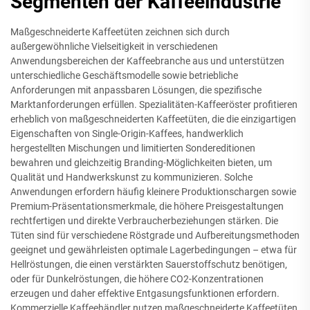
Segmenten der Kaffeeindustrie
Maßgeschneiderte Kaffeetüten zeichnen sich durch
außergewöhnliche Vielseitigkeit in verschiedenen
Anwendungsbereichen der Kaffeebranche aus und unterstützen
unterschiedliche Geschäftsmodelle sowie betriebliche
Anforderungen mit anpassbaren Lösungen, die spezifische
Marktanforderungen erfüllen. Spezialitäten-Kaffeeröster profitieren
erheblich von maßgeschneiderten Kaffeetüten, die die einzigartigen
Eigenschaften von Single-Origin-Kaffees, handwerklich
hergestellten Mischungen und limitierten Sondereditionen
bewahren und gleichzeitig Branding-Möglichkeiten bieten, um
Qualität und Handwerkskunst zu kommunizieren. Solche
Anwendungen erfordern häufig kleinere Produktionschargen sowie
Premium-Präsentationsmerkmale, die höhere Preisgestaltungen
rechtfertigen und direkte Verbraucherbeziehungen stärken. Die
Tüten sind für verschiedene Röstgrade und Aufbereitungsmethoden
geeignet und gewährleisten optimale Lagerbedingungen – etwa für
Hellröstungen, die einen verstärkten Sauerstoffschutz benötigen,
oder für Dunkelröstungen, die höhere CO2-Konzentrationen
erzeugen und daher effektive Entgasungsfunktionen erfordern.
Kommerzielle Kaffeehändler nutzen maßgeschneiderte Kaffeetüten