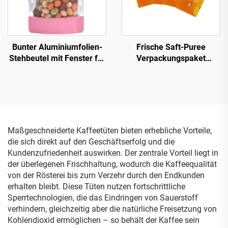
Bunter Aluminiumfolien-
Frische Saft-Puree
Stehbeutel mit Fenster für
Verpackungspaket
Lebensmittel mit
Meerthorn-Pierzpuree
Reißverschluss Schwarz
Verpackungsteile Ziplock-
Weiß Rot Grün Blau Mylar-
Mylar-Tasche
Beutel
Maßgeschneiderte Kaffeetüten bieten erhebliche Vorteile,
die sich direkt auf den Geschäftserfolg und die
Kundenzufriedenheit auswirken. Der zentrale Vorteil liegt in
der überlegenen Frischhaltung, wodurch die Kaffeequalität
von der Rösterei bis zum Verzehr durch den Endkunden
erhalten bleibt. Diese Tüten nutzen fortschrittliche
Sperrtechnologien, die das Eindringen von Sauerstoff
verhindern, gleichzeitig aber die natürliche Freisetzung von
Kohlendioxid ermöglichen – so behält der Kaffee sein