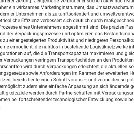
differenzierung. Zeitgemäße Verbraucher suchen aktiv nach Mar
aher ein wirksames Marketinginstrument, das Umsatzwachstum 
ndem er Unternehmen als zukunftsorientiert und umweltverantwo
triebliche Effizienz verbessert sich deutlich durch maßgeschnei
 Prozesse eines Unternehmens abgestimmt sind. Die präzise Pass
rend der Verpackungsprozesse und optimieren das Bestandsmana
 einer gesteigerten Produktivität und niedrigeren Personalkoste
teme ermöglicht, die nahtlos in bestehende Logistiknetzwerke i
gurationen auf, die die Transportkapazität maximieren und glei
rer Verpackungen verringern Transportschäden an den Produkten
orschriften wird durch Verpackungen erleichtert, die aktuellen 
ungsgesetze sowie Anforderungen im Rahmen der erweiterten Her
zen, bereits heute einen Schritt voraus – und vermeiden so pot
ns ermöglicht zudem eine einfache Anpassung an sich ändernde g
altigkeitsziele werden durch Partnerschaften mit Verpackungsanb
n bei fortschreitender technologischer Entwicklung sowie bei d
.