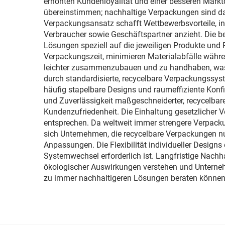
erhöhten Kundenloyalität und einer besseren Markt
übereinstimmen; nachhaltige Verpackungen sind d
Verpackungsansatz schafft Wettbewerbsvorteile, i
Verbraucher sowie Geschäftspartner anzieht. Die be
Lösungen speziell auf die jeweiligen Produkte und
Verpackungszeit, minimieren Materialabfälle wäh
leichter zusammenzubauen und zu handhaben, was zu
durch standardisierte, recycelbare Verpackungssys
häufig stapelbare Designs und raumeffiziente Konfi
und Zuverlässigkeit maßgeschneiderter, recycelba
Kundenzufriedenheit. Die Einhaltung gesetzlicher V
entsprechen. Da weltweit immer strengere Verpack
sich Unternehmen, die recycelbare Verpackungen nut
Anpassungen. Die Flexibilität individueller Desig
Systemwechsel erforderlich ist. Langfristige Nachh
ökologischer Auswirkungen verstehen und Unternehme
zu immer nachhaltigeren Lösungen beraten können