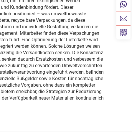
ken, die mit ihren ökologischen Werten
und Kundenbindung fördert. Dieser
rtlich positioniert – was umweltbewusste
derte, recycelbare Verpackungen, da diese
form und individuelle Gestaltung verkürzen die
gement. Mitarbeiter finden diese Verpackungen
n führt. Eine Optimierung der Lieferkette wird
ntegriert werden können. Solche Lösungen weisen
chzeitig die Versandkosten senken. Die Konsistenz
, senken dadurch Ersatzkosten und verbessern die
sowie zukünftig zu erwartenden Umweltvorschriften
stellerverantwortung eingeführt werden, befinden
enzielle Bußgelder sowie Kosten für nachträgliche
esetzliche Vorgaben, ohne dass ein kompletter
ietern erreichbar, die Strategien zur Reduzierung
er Verfügbarkeit neuer Materialien kontinuierlich