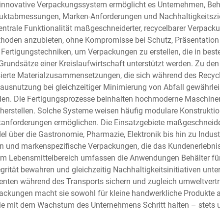
 innovative Verpackungssystem ermöglicht es Unternehmen, Behä
oduktabmessungen, Marken-Anforderungen und Nachhaltigkeitszi
 zentrale Funktionalität maßgeschneiderter, recycelbarer Verpa
oden anzubieten, ohne Kompromisse bei Schutz, Präsentation o
 Fertigungstechniken, um Verpackungen zu erstellen, die in best
 Grundsätze einer Kreislaufwirtschaft unterstützt werden. Zu d
ierte Materialzusammensetzungen, die sich während des Recycli
usnutzung bei gleichzeitiger Minimierung von Abfall gewährleist
en. Die Fertigungsprozesse beinhalten hochmoderne Maschinen, d
icherstellen. Solche Systeme weisen häufig modulare Konstrukti
tanforderungen ermöglichen. Die Einsatzgebiete maßgeschneid
 über die Gastronomie, Pharmazie, Elektronik bis hin zu Indu
n und markenspezifische Verpackungen, die das Kundenerlebnis 
m Lebensmittelbereich umfassen die Anwendungen Behälter für 
ität bewahren und gleichzeitig Nachhaltigkeitsinitiativen unters
ten während des Transports sichern und zugleich umweltvertr
rpackungen macht sie sowohl für kleine handwerkliche Produkte a
 die mit dem Wachstum des Unternehmens Schritt halten – stets 