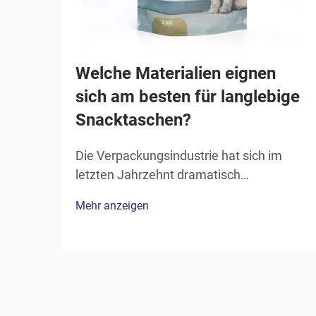
Welche Materialien eignen
sich am besten für langlebige
Snacktaschen?
Die Verpackungsindustrie hat sich im
letzten Jahrzehnt dramatisch
weiterentwickelt; die Materialien für
Mehr anzeigen
Snackbeutel werden zunehmend
anspruchsvoller, um den Anforderungen
der Verbraucher an Frische, Haltbarkeit
und Komfort gerecht zu werden.
Lebensmittelhersteller und
Verpackungsfachleute müssen...