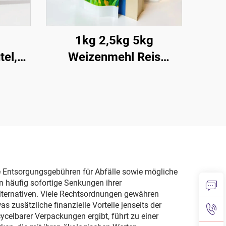
1kg 2,5kg 5kg
el,
Weizenmehl Reis
keitsbeutel,
Lebensmittelqualität
Kunststoffverpackungsbeutel
ungsbeutel
feuchtigkeitsdichter
Flachboden-Beutel mit
Falte
 Entsorgungsgebühren für Abfälle sowie mögliche
n häufig sofortige Senkungen ihrer
 Alternativen. Viele Rechtsordnungen gewähren
zusätzliche finanzielle Vorteile jenseits der
celbarer Verpackungen ergibt, führt zu einer