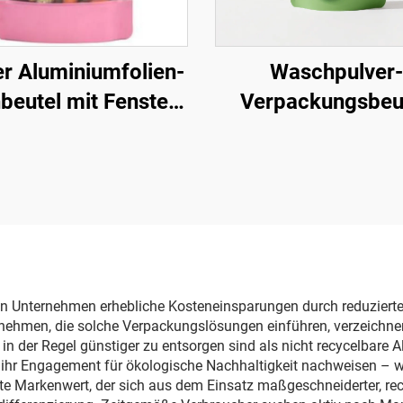
r Aluminiumfolien-
Waschpulver-
beutel mit Fenster
Verpackungsbeut
 Lebensmittel mit
Einwegwaschflüssig
verschluss Schwarz
Spülmittel-
iß Rot Grün Blau
Kunststoffverpack
Mylar-Beutel
n Unternehmen erhebliche Kosteneinsparungen durch reduzierte
ernehmen, die solche Verpackungslösungen einführen, verzeichne
 in der Regel günstiger zu entsorgen sind als nicht recycelbare
ihr Engagement für ökologische Nachhaltigkeit nachweisen – was 
te Markenwert, der sich aus dem Einsatz maßgeschneiderter, recy