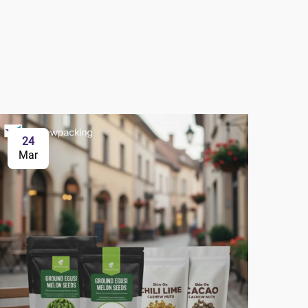
24
2
Mar
Ma