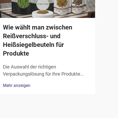
Wie wählt man zwischen
Wie
Reißverschluss- und
Ver
Heißsiegelbeuteln für
lan
Produkte
Die 
für 
Die Auswahl der richtigen
Maßn
Verpackungslösung für Ihre Produkte
Mehr
Prod
erfordert sorgfältige Abwägung mehrerer
Mehr anzeigen
Unte
Faktoren, die unmittelbar den
rich
Produktschutz, das Kundenerlebnis und
nich
die betriebliche Effizienz beeinflussen.
Gesc
Die Entscheidung zwischen
Reißverschluss- und Heißsiegelbeuteln