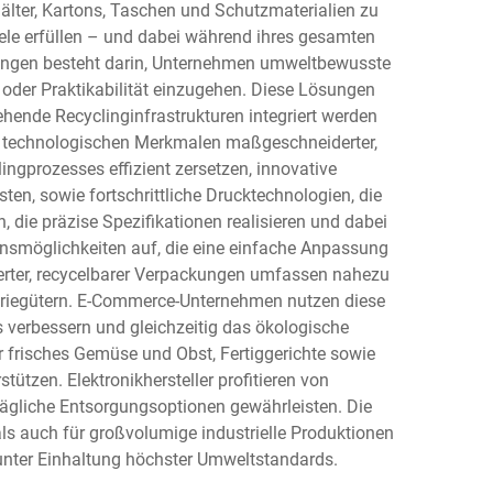
lter, Kartons, Taschen und Schutzmaterialien zu
ele erfüllen – und dabei während ihres gesamten
ckungen besteht darin, Unternehmen umweltbewusste
der Praktikabilität einzugehen. Diese Lösungen
ehende Recyclinginfrastrukturen integriert werden
en technologischen Merkmalen maßgeschneiderter,
ngprozesses effizient zersetzen, innovative
en, sowie fortschrittliche Drucktechnologien, die
ie präzise Spezifikationen realisieren und dabei
onsmöglichkeiten auf, die eine einfache Anpassung
erter, recycelbarer Verpackungen umfassen nahezu
striegütern. E-Commerce-Unternehmen nutzen diese
verbessern und gleichzeitig das ökologische
frisches Gemüse und Obst, Fertiggerichte sowie
tützen. Elektronikhersteller profitieren von
ägliche Entsorgungsoptionen gewährleisten. Die
ls auch für großvolumige industrielle Produktionen
unter Einhaltung höchster Umweltstandards.