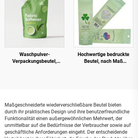
Bohnenbeutel Kaffeetüte
Waschpulver-
Hochwertige bedruckte
Verpackungsbeutel,
Beutel, nach Maß
Einwegwaschflüssigkeitsbeutel,
gefertigt, leere
Spülmittel-
Feuchttüchertüten, mittig
Kunststoffverpackungsbeutel
versiegelte Beutel für
Feuchttücher,
Gesichtsmaske
Maßgeschneiderte wiederverschließbare Beutel bieten
durch ihr praktisches Design und ihre benutzerfreundliche
Funktionalität einen außergewöhnlichen Mehrwert, der
unmittelbar auf die Bedürfnisse der Verbraucher sowie auf
geschäftliche Anforderungen eingeht. Der entscheidende