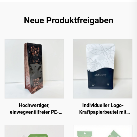
Neue Produktfreigaben
Hochwertiger,
Individueller Logo-
einwegventilfreier PE-
Kraftpapierbeutel mit
Verpackungs-Flachboden-
Reißverschluss Stand-up-
Beutel für Kaffee in Bulk
Boden Seitennaht
mit Ventil und Logo
Kaffeeverpackung