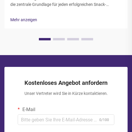
die zentrale Grundlage für jeden erfolgreichen Snack-
Verpackungsbetrieb dar; die Auswahl der richtigen Snack-
Beutel erfordert daher sorgfältige Berücksichtigung mehrerer
Mehr anzeigen
regulatorischer Standards, Materialeigenschaften sowie
branchenüblicher Best Practices...
Kostenloses Angebot anfordern
Unser Vertreter wird Sie in Kürze kontaktieren.
E-Mail
0/100