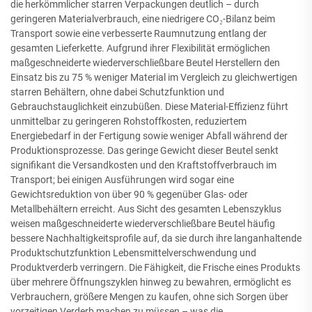
die herkömmlicher starren Verpackungen deutlich – durch
geringeren Materialverbrauch, eine niedrigere CO₂-Bilanz beim
Transport sowie eine verbesserte Raumnutzung entlang der
gesamten Lieferkette. Aufgrund ihrer Flexibilität ermöglichen
maßgeschneiderte wiederverschließbare Beutel Herstellern den
Einsatz bis zu 75 % weniger Material im Vergleich zu gleichwertigen
starren Behältern, ohne dabei Schutzfunktion und
Gebrauchstauglichkeit einzubüßen. Diese Material-Effizienz führt
unmittelbar zu geringeren Rohstoffkosten, reduziertem
Energiebedarf in der Fertigung sowie weniger Abfall während der
Produktionsprozesse. Das geringe Gewicht dieser Beutel senkt
signifikant die Versandkosten und den Kraftstoffverbrauch im
Transport; bei einigen Ausführungen wird sogar eine
Gewichtsreduktion von über 90 % gegenüber Glas- oder
Metallbehältern erreicht. Aus Sicht des gesamten Lebenszyklus
weisen maßgeschneiderte wiederverschließbare Beutel häufig
bessere Nachhaltigkeitsprofile auf, da sie durch ihre langanhaltende
Produktschutzfunktion Lebensmittelverschwendung und
Produktverderb verringern. Die Fähigkeit, die Frische eines Produkts
über mehrere Öffnungszyklen hinweg zu bewahren, ermöglicht es
Verbrauchern, größere Mengen zu kaufen, ohne sich Sorgen über
vorzeitigen Verderb machen zu müssen – was die