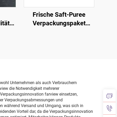
Frische Saft-Puree
ität
Verpackungspaket
cher-
Meerthorn-Pierzpuree
beutel
Verpackungsteile
 mit
Ziplock-Mylar-Tasche
d
für
ung,
ner
sowohl Unternehmen als auch Verbrauchern
rview die Notwendigkeit mehrerer
e Verpackungsinnovation farview einsetzen,
ierter Verpackungsabmessungen und
sten während Versand und Umgang, was sich in
eidenden Vorteil dar, da die Verpackungsinnovation