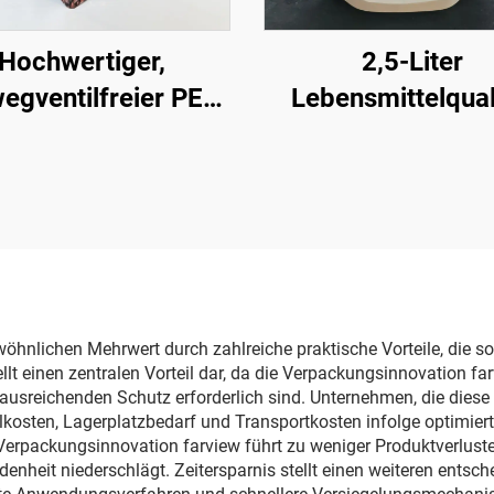
Hochwertiger,
2,5-Liter
egventilfreier PE-
Lebensmittelqual
Verpackungs-
Flüssigkeits-Spei
hboden-Beutel für
Kunststoff-Wasser
e in Bulk mit Ventil
Stand-Up-Beutel
und Logo
Ausgießer un
tragbarem Griff 
Outdoor-Speicher
Wodka, Champag
öhnlichen Mehrwert durch zahlreiche praktische Vorteile, die 
t einen zentralen Vorteil dar, da die Verpackungsinnovation fa
m ausreichenden Schutz erforderlich sind. Unternehmen, die dies
ialkosten, Lagerplatzbedarf und Transportkosten infolge optim
r Verpackungsinnovation farview führt zu weniger Produktverlu
heit niederschlägt. Zeitersparnis stellt einen weiteren entsch