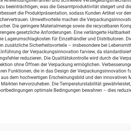
te Anwendungsverfahren und schnellere Versiegelungsmechanis
 zu beeinträchtigen, was die Gesamtproduktivität steigert und d
bessert die Produktpräsentation, sodass Kunden Artikel vor d
chervertrauen. Umweltvorteile machen die Verpackungsinnovation
aucher. Die geringere Materialmenge sowie die recycelbaren Ko
rengere gesetzliche Anforderungen. Eine verlängerte Haltbarkei
 Lagerumschlagkosten für Einzelhändler und Distributoren. Die 
ten zusätzliche Sicherheitsvorteile – insbesondere bei Lebensm
r Einführung der Verpackungsinnovation farview, da standardisi
fehler reduzieren. Die Qualitätskontrolle wird durch die Verpa
nspektion ohne Öffnen der Verpackung ermöglichen. Verbesserung
n Funktionen, die in das Design der Verpackungsinnovation farv
h aus dem hochwertigen Erscheinungsbild und den innovativen 
 Märkten hervorzuheben. Die Temperaturstabilität gewährleistet
sportbedingungen optimale Bedingungen bewahren – dies reduzier