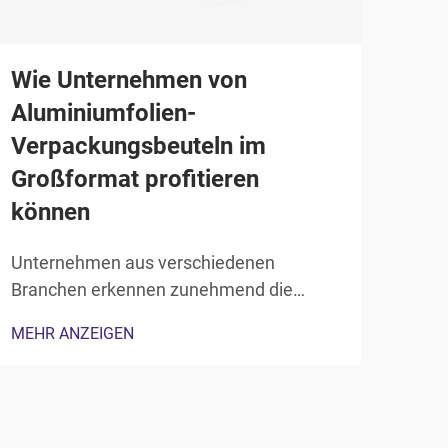
Leb
lie
Wie Unternehmen von
Lebe
Aluminiumfolien-
sehe
Verpackungsbeuteln im
Anfo
Großformat profitieren
MEH
Verp
können
die 
glei
Unternehmen aus verschiedenen
sowi
Branchen erkennen zunehmend die
erfü
strategischen Vorteile, Aluminiumfolien-
Verp
MEHR ANZEIGEN
Verpackungsbeutel in ihre Abläufe zu
verf
integrieren. Diese vielseitigen
Verp
Verpackungslösungen bieten eine
einzigartige Kombination aus