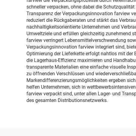
farview die Verpackungsprozesse durch vereinfach
schneller verpacken, ohne dabei die Schutzqualität
Transparenz der Verpackungsinnovation farview ver
reduziert die Rückgaberaten und stärkt das Verbrau
nachhaltigkeitsorientierte Unternehmen und Verbr
Umweltziele und erfüllen gleichzeitig zunehmend st
farview verringert Lebensmittelverschwendung sowie
Verpackungsinnovation farview integriert sind, bie
Optimierung der Lieferkette erfolgt nahtlos mit de
die Lagerhaus-Effizienz maximieren und Handhabungs
transparente Materialien eine einfache visuelle I
zu öffnenden Verschlüssen und wiederverschließbare
Markendifferenzierungsmöglichkeiten ergeben sic
helfen Unternehmen, sich in wettbewerbsintensiven
farview verpackt sind, unter allen Lager- und Tran
des gesamten Distributionsnetzwerks.