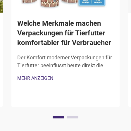
Welche Merkmale machen
Verpackungen für Tierfutter
komfortabler für Verbraucher
Der Komfort moderner Verpackungen für
Tierfutter beeinflusst heute direkt die
Kaufentscheidungen der Verbraucher
MEHR ANZEIGEN
und die Markentreue in einem
wettbewerbsintensiven Markt. Tierhalter
fordern zunehmend
Verpackungslösungen, die die
Aufbewahrung vereinfachen, die Frische
bewahren und die tägliche Fütterung
erleichtern...