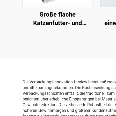
Große flache
Katzenfutter- und
einw
Hundefutterverpackung
500g 1kg 2,5kg 10kg
Flac
15kg 20kg mit
Kaffe
quadratischem Boden
aus Kunststoff
Die Verpackungsinnovation farview bietet außergew
unmittelbar zugutekommen. Die Kostensenkung stell
Verpackungsschichten entfällt, die traditionell zu
berichten über erhebliche Einsparungen bei Mater
Gewichtsreduktion. Die verbesserte Robustheit de
höheren Gewinnmargen und größerer Kundenzufrieden