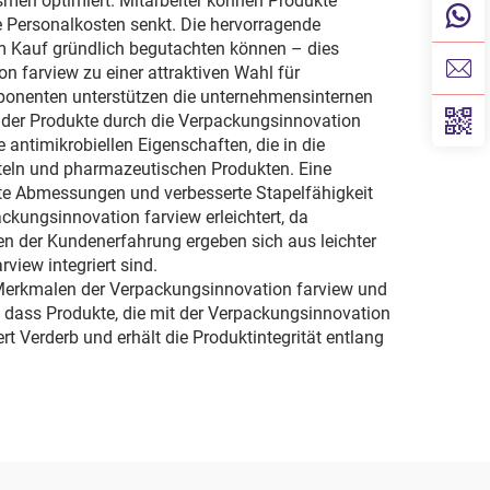
men optimiert. Mitarbeiter können Produkte
ie Personalkosten senkt. Die hervorragende
em Kauf gründlich begutachten können – dies
 farview zu einer attraktiven Wahl für
mponenten unterstützen die unternehmensinternen
t der Produkte durch die Verpackungsinnovation
antimikrobiellen Eigenschaften, die in die
itteln und pharmazeutischen Produkten. Eine
erte Abmessungen und verbesserte Stapelfähigkeit
ckungsinnovation farview erleichtert, da
en der Kundenerfahrung ergeben sich aus leichter
iew integriert sind.
Merkmalen der Verpackungsinnovation farview und
, dass Produkte, die mit der Verpackungsinnovation
t Verderb und erhält die Produktintegrität entlang