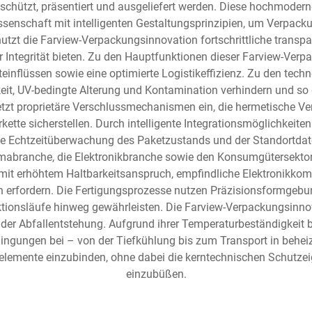
schützt, präsentiert und ausgeliefert werden. Diese hochmoder
ssenschaft mit intelligenten Gestaltungsprinzipien, um Verpac
nutzt die Farview-Verpackungsinnovation fortschrittliche tran
ller Integrität bieten. Zu den Hauptfunktionen dieser Farview-Ver
lteinflüssen sowie eine optimierte Logistikeffizienz. Zu den te
eit, UV-bedingte Alterung und Kontamination verhindern und so 
tzt proprietäre Verschlussmechanismen ein, die hermetische Ve
kette sicherstellen. Durch intelligente Integrationsmöglichkeit
e Echtzeitüberwachung des Paketzustands und der Standortda
armabranche, die Elektronikbranche sowie den Konsumgütersektor
el mit erhöhtem Haltbarkeitsanspruch, empfindliche Elektronikko
on erfordern. Die Fertigungsprozesse nutzen Präzisionsformgebun
ionsläufe hinweg gewährleisten. Die Farview-Verpackungsinnova
 der Abfallentstehung. Aufgrund ihrer Temperaturbeständigkeit 
ngungen bei – von der Tiefkühlung bis zum Transport in behei
selemente einzubinden, ohne dabei die kerntechnischen Schutze
einzubüßen.