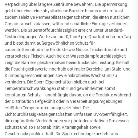
Verpackung über längere Zeiträume bewahren. Die Sperrwirkung
geht über eine reine physikalische Barriere hinaus und umfasst
zudem selektive Permeabilitätseigenschaften, die einen nützlichen
Gasaustausch zulassen, während schädliche Einträge verhindert
werden. Die Sauerstoffdurchlässigkeit erreicht unter Standard-
Testbedingungen Werte von nur 0,1 cm³ pro Quadratmeter pro Tag
und bietet damit außergewöhnlichen Schutz für
sauerstoffempfindliche Produkte wie Nüsse, Trockenfrüchte und
verarbeitetes Fleisch. Auch bei der Wasserdampfdurchlässigkeit
zeigt die Barriere gleichermaßen beeindruckende Leistung: Sie hält
die Feuchtigkeitswerte innerhalb optimaler Bereiche, um Stale- und
Klumpungserscheinungen sowie mikrobielles Wachstum zu
verhindern. Die Sperr-Eigenschaften bleiben auch bei
Temperaturschwankungen stabil und gewährleisten somit
konstanten Schutz – unabhängig davon, ob die Produkte während
der Distribution tiefgekühlt oder in Verarbeitungsumgebungen
erhöhten Temperaturen ausgesetzt sind. Die
Lichtdurchlässigkeitseigenschaften umfassen UV-Sperrfähigkeit,
die empfindliche Verbindungen vor photodegradativen Prozessen
schützt und so Farbstabilität, Vitamingehalt sowie
Geschmacksprofile erhält. Die Sperrtechnologie besteht aus