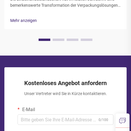
bemerkenswerte Transformation der Verpackungslösungen
erlebt, wobei Reißverschluss-Snackbeutel zu einer der
gefragtesten Verpackungsoptionen für Einzelhändler in
Mehr anzeigen
verschiedenen Branchen geworden sind. Diese vielseitigen
Verp...
Kostenloses Angebot anfordern
Unser Vertreter wird Sie in Kürze kontaktieren.
E-Mail
0/100