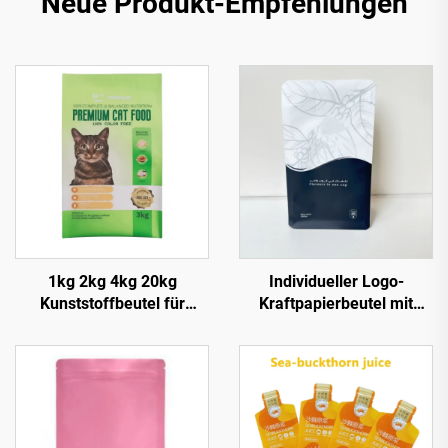
Neue Produkt-Empfehlungen
1kg 2kg 4kg 20kg
Individueller Logo-
Kunststoffbeutel für
Kraftpapierbeutel mit
Tierprodukte, individuelle
Reißverschluss Stand-up-
Verpackungsbeutel für
Boden Seitennaht
Katzenstreu
Kaffeeverpackung
Bohnenbeutel Kaffeetüte