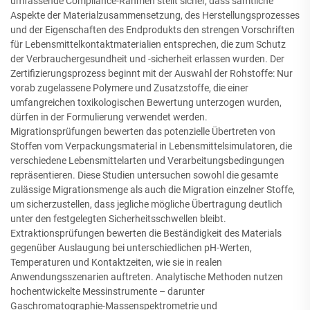
umfassende Compliance-Rahmen stellt sicher, dass sämtliche
Aspekte der Materialzusammensetzung, des Herstellungsprozesses
und der Eigenschaften des Endprodukts den strengen Vorschriften
für Lebensmittelkontaktmaterialien entsprechen, die zum Schutz
der Verbrauchergesundheit und -sicherheit erlassen wurden. Der
Zertifizierungsprozess beginnt mit der Auswahl der Rohstoffe: Nur
vorab zugelassene Polymere und Zusatzstoffe, die einer
umfangreichen toxikologischen Bewertung unterzogen wurden,
dürfen in der Formulierung verwendet werden.
Migrationsprüfungen bewerten das potenzielle Übertreten von
Stoffen vom Verpackungsmaterial in Lebensmittelsimulatoren, die
verschiedene Lebensmittelarten und Verarbeitungsbedingungen
repräsentieren. Diese Studien untersuchen sowohl die gesamte
zulässige Migrationsmenge als auch die Migration einzelner Stoffe,
um sicherzustellen, dass jegliche mögliche Übertragung deutlich
unter den festgelegten Sicherheitsschwellen bleibt.
Extraktionsprüfungen bewerten die Beständigkeit des Materials
gegenüber Auslaugung bei unterschiedlichen pH-Werten,
Temperaturen und Kontaktzeiten, wie sie in realen
Anwendungsszenarien auftreten. Analytische Methoden nutzen
hochentwickelte Messinstrumente – darunter
Gaschromatographie-Massenspektrometrie und