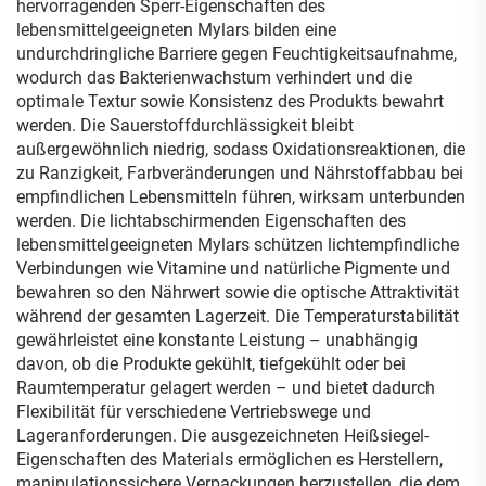
hervorragenden Sperr-Eigenschaften des
lebensmittelgeeigneten Mylars bilden eine
undurchdringliche Barriere gegen Feuchtigkeitsaufnahme,
wodurch das Bakterienwachstum verhindert und die
optimale Textur sowie Konsistenz des Produkts bewahrt
werden. Die Sauerstoffdurchlässigkeit bleibt
außergewöhnlich niedrig, sodass Oxidationsreaktionen, die
zu Ranzigkeit, Farbveränderungen und Nährstoffabbau bei
empfindlichen Lebensmitteln führen, wirksam unterbunden
werden. Die lichtabschirmenden Eigenschaften des
lebensmittelgeeigneten Mylars schützen lichtempfindliche
Verbindungen wie Vitamine und natürliche Pigmente und
bewahren so den Nährwert sowie die optische Attraktivität
während der gesamten Lagerzeit. Die Temperaturstabilität
gewährleistet eine konstante Leistung – unabhängig
davon, ob die Produkte gekühlt, tiefgekühlt oder bei
Raumtemperatur gelagert werden – und bietet dadurch
Flexibilität für verschiedene Vertriebswege und
Lageranforderungen. Die ausgezeichneten Heißsiegel-
Eigenschaften des Materials ermöglichen es Herstellern,
manipulationssichere Verpackungen herzustellen, die dem