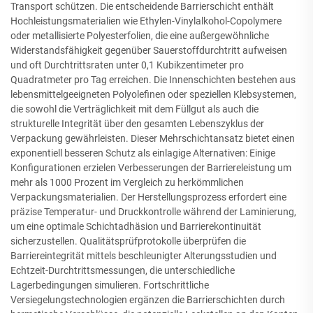
Transport schützen. Die entscheidende Barrierschicht enthält
Hochleistungsmaterialien wie Ethylen-Vinylalkohol-Copolymere
oder metallisierte Polyesterfolien, die eine außergewöhnliche
Widerstandsfähigkeit gegenüber Sauerstoffdurchtritt aufweisen
und oft Durchtrittsraten unter 0,1 Kubikzentimeter pro
Quadratmeter pro Tag erreichen. Die Innenschichten bestehen aus
lebensmittelgeeigneten Polyolefinen oder speziellen Klebsystemen,
die sowohl die Verträglichkeit mit dem Füllgut als auch die
strukturelle Integrität über den gesamten Lebenszyklus der
Verpackung gewährleisten. Dieser Mehrschichtansatz bietet einen
exponentiell besseren Schutz als einlagige Alternativen: Einige
Konfigurationen erzielen Verbesserungen der Barriereleistung um
mehr als 1000 Prozent im Vergleich zu herkömmlichen
Verpackungsmaterialien. Der Herstellungsprozess erfordert eine
präzise Temperatur- und Druckkontrolle während der Laminierung,
um eine optimale Schichtadhäsion und Barrierekontinuität
sicherzustellen. Qualitätsprüfprotokolle überprüfen die
Barriereintegrität mittels beschleunigter Alterungsstudien und
Echtzeit-Durchtrittsmessungen, die unterschiedliche
Lagerbedingungen simulieren. Fortschrittliche
Versiegelungstechnologien ergänzen die Barrierschichten durch