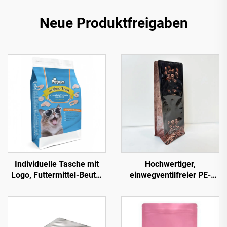
Neue Produktfreigaben
Individuelle Tasche mit
Hochwertiger,
Logo, Futtermittel-Beutel
einwegventilfreier PE-
aus Polybeutel mit Zip-
Verpackungs-Flachboden-
Verschluss,
Beutel für Kaffee in Bulk
Aluminiumfolie mit
mit Ventil und Logo
Fenster für