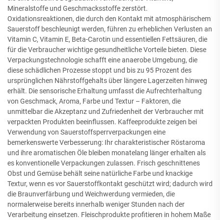
Mineralstoffe und Geschmacksstoffe zerstört.
Oxidationsreaktionen, die durch den Kontakt mit atmosphärischem
Sauerstoff beschleunigt werden, führen zu erheblichen Verlusten an
Vitamin C, Vitamin E, Beta-Carotin und essentiellen Fettsäuren, die
für die Verbraucher wichtige gesundheitliche Vorteile bieten. Diese
Verpackungstechnologie schafft eine anaerobe Umgebung, die
diese schädlichen Prozesse stoppt und bis zu 95 Prozent des
ursprünglichen Nährstoffgehalts über längere Lagerzeiten hinweg
erhält. Die sensorische Erhaltung umfasst die Aufrechterhaltung
von Geschmack, Aroma, Farbe und Textur – Faktoren, die
unmittelbar die Akzeptanz und Zufriedenheit der Verbraucher mit
verpackten Produkten beeinflussen. Kaffeeprodukte zeigen bei
Verwendung von Sauerstoffsperrverpackungen eine
bemerkenswerte Verbesserung: Ihr charakteristischer Röstaroma
und ihre aromatischen Öle bleiben monatelang länger erhalten als
es konventionelle Verpackungen zulassen. Frisch geschnittenes
Obst und Gemüse behält seine natürliche Farbe und knackige
Textur, wenn es vor Sauerstoffkontakt geschützt wird; dadurch wird
die Braunverfärbung und Weichwerdung vermieden, die
normalerweise bereits innerhalb weniger Stunden nach der
Verarbeitung einsetzen. Fleischprodukte profitieren in hohem Maße