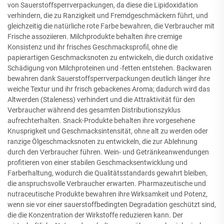
von Sauerstoffsperrverpackungen, da diese die Lipidoxidation
verhindern, die zu Ranzigkeit und Fremdgeschmäckern führt, und
gleichzeitig die natürliche rote Farbe bewahren, die Verbraucher mit
Frische assoziieren. Milchprodukte behalten ihre cremige
Konsistenz und ihr frisches Geschmacksprofil, ohne die
papierartigen Geschmacksnoten zu entwickeln, die durch oxidative
Schädigung von Milchproteinen und -fetten entstehen. Backwaren
bewahren dank Sauerstoffsperrverpackungen deutlich länger ihre
weiche Textur und ihr frisch gebackenes Aroma; dadurch wird das
Altwerden (Staleness) verhindert und die Attraktivität für den
Verbraucher während des gesamten Distributionszyklus
aufrechterhalten. Snack-Produkte behalten ihre vorgesehene
Knusprigkeit und Geschmacksintensität, ohne alt zu werden oder
ranzige Ölgeschmacksnoten zu entwickeln, die zur Ablehnung
durch den Verbraucher führen. Wein- und Getränkeanwendungen
profitieren von einer stabilen Geschmacksentwicklung und
Farberhaltung, wodurch die Qualitätsstandards gewahrt bleiben,
die anspruchsvolle Verbraucher erwarten. Pharmazeutische und
nutraceutische Produkte bewahren ihre Wirksamkeit und Potenz,
wenn sie vor einer sauerstoffbedingten Degradation geschützt sind,
die die Konzentration der Wirkstoffe reduzieren kann. Der