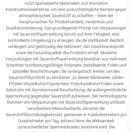
nutzt spezialisierte Materialien und innovative
Konstruktionsverfahren, um eine undurchdringliche Barriere gegen
atmosphärischen Sauerstoff zu schaffen – einer der
Hauptursachen für Produktverderb, Verderbnis und
Qualitätsminderung. Das grundlegende Prinzip von Verpackungen
mit Sauerstoffsperrwirkung beruht auf ihrer Fähigkeit, eine
kontrollierte Umgebung zu erzeugen, die die Haltbarkeit deutlich
verlängert und gleichzeitig den Nährwert, das Geschmacksprofil
sowie die Gesamtqualität des Produkts erhält. Moderne
Verpackungen mit Sauerstoffsperrwirkung bestehen aus mehreren
Schichten hochleistungsfähiger Polymere, metallisierter Folien und
spezieller Beschichtungen, die synergistisch wirken, um den
Sauerstoffdurchtritt zu blockieren. Zu diesen Materialien zählen
Ethylen-Vinylalkohol-Copolymere, Polyvinylalkohol-Folien sowie
Substrate mit Aluminiumoxid-Beschichtung, die außergewöhnliche
Sperrwirkung gegenüber Sauerstoff aufweisen. Der technologische
Rahmen von Verpackungen mit Sauerstoffsperrwirkung umfasst
verschiedene Messstandards, darunter die
Sauerstoffdurchlässigkeitsrate, gemessen in Kubikzentimetern pro
Quadratmeter pro Tag, anhand derer die Wirksamkeit
unterschiedlicher Sperrmaterialien bestimmt wird. Die