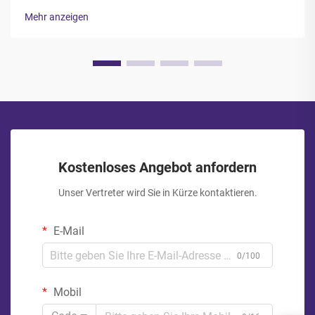
Beutel erfordert daher sorgfältige Berücksichtigung mehrerer
Mehr anzeigen
regulatorischer Standards, Materialeigenschaften sowie
branchenüblicher Best Practices...
Kostenloses Angebot anfordern
Unser Vertreter wird Sie in Kürze kontaktieren.
E-Mail
0/100
Mobil