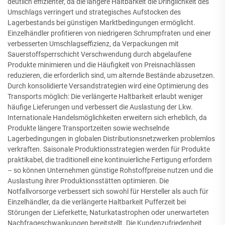
deutlich effizienter, da die längere Haltbarkeit die Dringlichkeit des
Umschlags verringert und strategisches Aufstocken des
Lagerbestands bei günstigen Marktbedingungen ermöglicht.
Einzelhändler profitieren von niedrigeren Schrumpfraten und einer
verbesserten Umschlagseffizienz, da Verpackungen mit
Sauerstoffsperrschicht Verschwendung durch abgelaufene
Produkte minimieren und die Häufigkeit von Preisnachlässen
reduzieren, die erforderlich sind, um alternde Bestände abzusetzen.
Durch konsolidierte Versandstrategien wird eine Optimierung des
Transports möglich: Die verlängerte Haltbarkeit erlaubt weniger
häufige Lieferungen und verbessert die Auslastung der Lkw.
Internationale Handelsmöglichkeiten erweitern sich erheblich, da
Produkte längere Transportzeiten sowie wechselnde
Lagerbedingungen in globalen Distributionsnetzwerken problemlos
verkraften. Saisonale Produktionsstrategien werden für Produkte
praktikabel, die traditionell eine kontinuierliche Fertigung erfordern
– so können Unternehmen günstige Rohstoffpreise nutzen und die
Auslastung ihrer Produktionsstätten optimieren. Die
Notfallvorsorge verbessert sich sowohl für Hersteller als auch für
Einzelhändler, da die verlängerte Haltbarkeit Pufferzeit bei
Störungen der Lieferkette, Naturkatastrophen oder unerwarteten
Nachfrageschwankungen bereitstellt. Die Kundenzufriedenheit