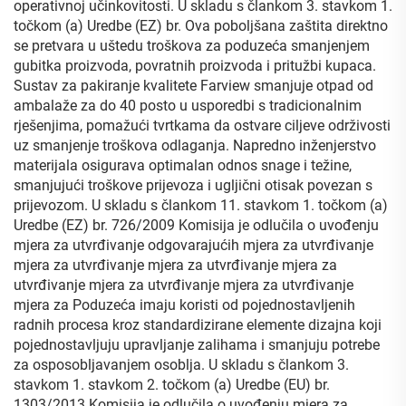
operativnoj učinkovitosti. U skladu s člankom 3. stavkom 1.
točkom (a) Uredbe (EZ) br. Ova poboljšana zaštita direktno
se pretvara u uštedu troškova za poduzeća smanjenjem
gubitka proizvoda, povratnih proizvoda i pritužbi kupaca.
Sustav za pakiranje kvalitete Farview smanjuje otpad od
ambalaže za do 40 posto u usporedbi s tradicionalnim
rješenjima, pomažući tvrtkama da ostvare ciljeve održivosti
uz smanjenje troškova odlaganja. Napredno inženjerstvo
materijala osigurava optimalan odnos snage i težine,
smanjujući troškove prijevoza i ugljični otisak povezan s
prijevozom. U skladu s člankom 11. stavkom 1. točkom (a)
Uredbe (EZ) br. 726/2009 Komisija je odlučila o uvođenju
mjera za utvrđivanje odgovarajućih mjera za utvrđivanje
mjera za utvrđivanje mjera za utvrđivanje mjera za
utvrđivanje mjera za utvrđivanje mjera za utvrđivanje
mjera za Poduzeća imaju koristi od pojednostavljenih
radnih procesa kroz standardizirane elemente dizajna koji
pojednostavljuju upravljanje zalihama i smanjuju potrebe
za osposobljavanjem osoblja. U skladu s člankom 3.
stavkom 1. stavkom 2. točkom (a) Uredbe (EU) br.
1303/2013 Komisija je odlučila o uvođenju mjera za