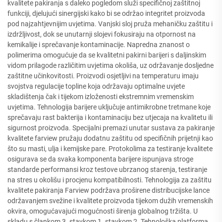
kvalitete pakiranja s daleko pogledom služi specifičnoj zaštitnoj
funkciji, djelujući sinergijski kako bi se održao integritet proizvoda
pod najzahtjevnijim uvjetima. Vanjski sloj pruža mehaničku zaštitu i
izdržljivost, dok se unutarnji slojevi fokusiraju na otpornost na
kemikalije i sprečavanje kontaminacije. Napredna znanost o
polimerima omogućuje da se kvalitetni pakirni barijeri s daljinskim
vidom prilagode različitim uvjetima okoliša, uz održavanje dosljedne
zaštitne učinkovitosti. Proizvodi osjetljivi na temperaturu imaju
svojstva regulacije topline koja održavaju optimalne uvjete
skladištenja čak i tijekom izloženosti ekstremnim vremenskim
uvjetima. Tehnologija barijere uključuje antimikrobne tretmane koje
sprečavaju rast bakterija i kontaminaciju bez utjecaja na kvalitetu ili
sigurnost proizvoda. Specijalni premazi unutar sustava za pakiranje
kvalitete farview pružaju dodatnu zaštitu od specifičnih prijetnji kao
što su masti, ulja i kemijske pare. Protokolima za testiranje kvalitete
osigurava se da svaka komponenta barijere ispunjava stroge
standarde performansi kroz testove ubrzanog starenja, testiranje
na stres u okolišu i procjenu kompatibilnosti. Tehnologija za zaštitu
kvalitete pakiranja Farview podržava proširene distribucijske lance
održavanjem svežine i kvalitete proizvoda tijekom dužih vremenskih
okvira, omogućavajući mogućnosti širenja globalnog tržišta. U
skladu s člankom 3. stavkom 1. stavkom 2. Tehnološka platforma