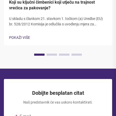
Koji su ključni čimbenici koji utječu na trajnost
vrećica za pakovanje?
U skladu s člankom 21. stavkom 1. točkom (a) Uredbe (EU)
br. 528/2012 Komisija je odlučila o uvođenju mjera za
smanjenje emisija CO2 u skladu s člankom 21. stavkom 2.
točkom (a) Uredbe (EU) br. 528/2012. Dugovječnost i
POKAŽI VIŠE
čvrstoća ambalažnih materijala izravno utječu na zaštitu
proizvoda, zadovoljstvo kupaca...
Dobijte besplatan citat
Naš predstavnik će vas uskoro kontaktirati.