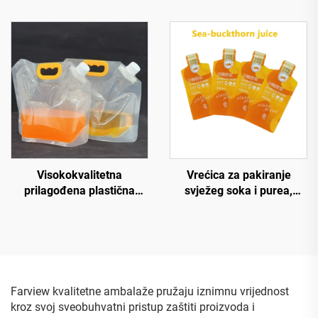
besplatna dizajn PE
kože, ruku i lica, prazne
ambalaža ravno dno
plastične vrećice za vlažne
vrećica za kavu velikog
maramice, vrećica za
obujma s ventilom i
dječje vlažne ručnike
logotipom
Visokokvalitetna
Vrećica za pakiranje
prilagođena plastična
svježeg soka i purea,
vreća s mlaznicom 2,5 L 5
vrećica za pakiranje purea
L za tekućinu, uspravna
od jagode moruše i
vreća za kuhanje, vodu,
kaktusa, uspravna vrećica
sokove i pića, sigurna za
s guslom od Mylara
mineralnu vodu
Farview kvalitetne ambalaže pružaju iznimnu vrijednost
kroz svoj sveobuhvatni pristup zaštiti proizvoda i