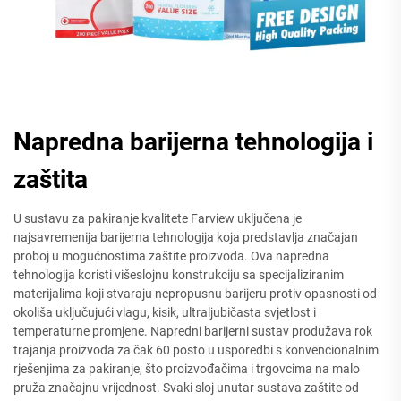
Napredna barijerna tehnologija i
zaštita
U sustavu za pakiranje kvalitete Farview uključena je
najsavremenija barijerna tehnologija koja predstavlja značajan
proboj u mogućnostima zaštite proizvoda. Ova napredna
tehnologija koristi višeslojnu konstrukciju sa specijaliziranim
materijalima koji stvaraju nepropusnu barijeru protiv opasnosti od
okoliša uključujući vlagu, kisik, ultraljubičasta svjetlost i
temperaturne promjene. Napredni barijerni sustav produžava rok
trajanja proizvoda za čak 60 posto u usporedbi s konvencionalnim
rješenjima za pakiranje, što proizvođačima i trgovcima na malo
pruža značajnu vrijednost. Svaki sloj unutar sustava zaštite od