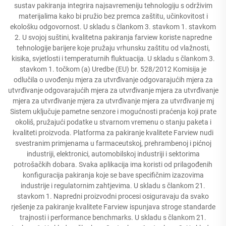
sustav pakiranja integrira najsavremeniju tehnologiju s održivim
materijalima kako bi pružio bez premca zaštitu, učinkovitost i
ekološku odgovornost. U skladu s člankom 3. stavkom 1. stavkom
2. U svojoj suštini, kvalitetna pakiranja farview koriste napredne
tehnologije barijere koje pružaju vrhunsku zaštitu od vlažnosti,
kisika, svjetlosti i temperaturnih fluktuacija. U skladu s člankom 3.
stavkom 1. točkom (a) Uredbe (EU) br. 528/2012 Komisija je
odlučila o uvođenju mjera za utvrđivanje odgovarajućih mjera za
utvrđivanje odgovarajućih mjera za utvrđivanje mjera za utvrđivanje
mjera za utvrđivanje mjera za utvrđivanje mjera za utvrđivanje mj
Sistem uključuje pametne senzore i mogućnosti praćenja koji prate
okoliš, pružajući podatke u stvarnom vremenu o stanju paketa i
kvaliteti proizvoda. Platforma za pakiranje kvalitete Farview nudi
svestranim primjenama u farmaceutskoj, prehrambenoj i pićnoj
industriji, elektronici, automobilskoj industriji i sektorima
potrošačkih dobara. Svaka aplikacija ima koristi od prilagođenih
konfiguracija pakiranja koje se bave specifičnim izazovima
industrije i regulatornim zahtjevima. U skladu s člankom 21.
stavkom 1. Napredni proizvodni procesi osiguravaju da svako
rješenje za pakiranje kvalitete Farview ispunjava stroge standarde
trajnosti i performance benchmarks. U skladu s člankom 21.