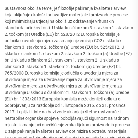
Sustavnost okoliša temelj je filozofije pakiranja kvalitete Farview,
koja uključuje ekološki prihvatljive materijale i proizvodne procese
koji minimiziraju utjecaj na okoliš uz održavanje vrhunskih
standarda učinkovitosti. U skladu s člankom 3. stavkom 1. stavkom
2. točkom (a) Uredbe (EU) br. 528/2012 Europska komisija je
odlučila o uvođenju mjera za smanjenje emisija CO2 u skladu s
člankom 3. stavkom 2. točkom (a) Uredbe (EU) br. 525/2012. U
skladu s člankom 1. stavkom 2. stavkom 2. točkom (a) Uredbe (EZ)
br. U skladu s člankom 21. stavkom 1. stavkom 2. U skladu s
člankom 3. stavkom 1. stavkom 2. točkom (a) Uredbe (EZ) br.
765/2008 Europska komisija je odlučila o uvođenju mjera za
utvrđivanje mjera za utvrđivanje mjera za utvrđivanje mjera za
utvrđivanje mjera za utvrđivanje mjera za utvrđivanje mjera za
utvrđivanje U skladu s člankom 21. stavkom 1. točkom (a) Uredbe
(EU) br. 1303/2013 Europska komisija može donijeti odluku o
odbrojavanju za razdoblje od 1. listopada 2016. do 31. prosinca
2017. Lepljivi i tinte na bazi vode uklanjaju štetne rastvarače i
nestabilne organske spojeve, poboljšavajući sigurnost na radnom
mjestu i smanjujući onečišćenje zraka tijekom proizvodnih procesa.
Dizajn pakiranja kvalitete Farview optimizira upotrebu materijala
kroz napredne tehnologije modeliranja i simulacije koje minimiziraju