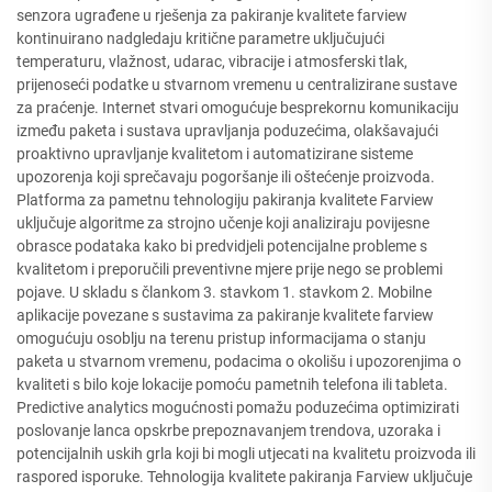
senzora ugrađene u rješenja za pakiranje kvalitete farview
kontinuirano nadgledaju kritične parametre uključujući
temperaturu, vlažnost, udarac, vibracije i atmosferski tlak,
prijenoseći podatke u stvarnom vremenu u centralizirane sustave
za praćenje. Internet stvari omogućuje besprekornu komunikaciju
između paketa i sustava upravljanja poduzećima, olakšavajući
proaktivno upravljanje kvalitetom i automatizirane sisteme
upozorenja koji sprečavaju pogoršanje ili oštećenje proizvoda.
Platforma za pametnu tehnologiju pakiranja kvalitete Farview
uključuje algoritme za strojno učenje koji analiziraju povijesne
obrasce podataka kako bi predvidjeli potencijalne probleme s
kvalitetom i preporučili preventivne mjere prije nego se problemi
pojave. U skladu s člankom 3. stavkom 1. stavkom 2. Mobilne
aplikacije povezane s sustavima za pakiranje kvalitete farview
omogućuju osoblju na terenu pristup informacijama o stanju
paketa u stvarnom vremenu, podacima o okolišu i upozorenjima o
kvaliteti s bilo koje lokacije pomoću pametnih telefona ili tableta.
Predictive analytics mogućnosti pomažu poduzećima optimizirati
poslovanje lanca opskrbe prepoznavanjem trendova, uzoraka i
potencijalnih uskih grla koji bi mogli utjecati na kvalitetu proizvoda ili
raspored isporuke. Tehnologija kvalitete pakiranja Farview uključuje