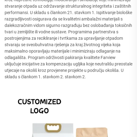
stvaranje otpada uz održavanje strukturalnog integriteta i zaštitnih
performansi. U skladu s člankom 21. stavkom 1. Ispitivanje biološke
razgradljivosti osigurava da se kvalitetni ambalažni materijali s
dalekozračnim vidom sigurno razgrađuju bez oslobađanja toksičnih
tvari u zemljište ili vodne sustave. Programima partnerstva s
postrojenjima za recikliranje i tvrtkama za upravljanje otpadom
stvaraju se sveobuhvatna rješenja za kraj životnog vijeka koja
maksimalno oporavljaju materijale i minimiziraju odlaganje na
odlagališta. Program održivosti pakiranja kvalitete Farview
uključuje inicijative za kompenzaciju ugljika koje neutrališu preostale
utjecaje na okoliš kroz provjerene projekte u području okoliša. U
skladu s člankom 1. stavkom 2. stavkom 2.