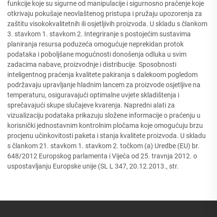
funkcije koje su sigurne od manipulacije i sigurnosno praćenje koje
otkrivaju pokušaje neovlaštenog pristupa i pružaju upozorenja za
zaštitu visokokvalitetnih ili osjetljivih proizvoda. U skladu s člankom
3. stavkom 1. stavkom 2. Integriranje s postojećim sustavima
planiranja resursa poduzeća omogućuje neprekidan protok
podataka i poboljšane mogućnosti donošenja odluka u svim
zadacima nabave, proizvodnje i distribucije. Sposobnosti
inteligentnog praćenja kvalitete pakiranja s dalekoom pogledom
podržavaju upravljanje hladnim lancem za proizvode osjetljive na
temperaturu, osiguravajući optimalne uvjete skladištenja i
sprečavajući skupe slučajeve kvarenja. Napredni alati za
vizualizaciju podataka prikazuju složene informacije o praćenju u
korisnički jednostavnim kontrolnim pločama koje omogućuju brzu
procjenu učinkovitosti paketa i stanja kvalitete proizvoda. U skladu
s člankom 21. stavkom 1. stavkom 2. točkom (a) Uredbe (EU) br.
648/2012 Europskog parlamenta i Vijeća od 25. travnja 2012. o
uspostavljanju Europske unije (SL L 347, 20.12.2013., str.