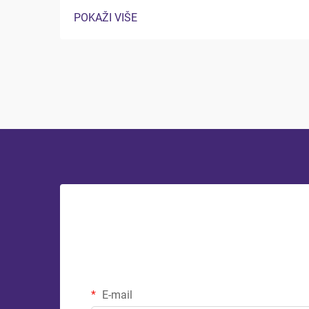
ambalažama hrane, pružajući kritičnu
POKAŽI VIŠE
zaštitu koja se proteže daleko izvan
jednostavnog zadržavanja. Ova
specijalizirana pakiranja rješenja stvoriti
kontrolirane barijere protiv kontaminacije,
vlažnosti, kisika...
E-mail