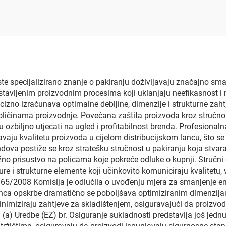
zorom za hranu s
za vlažne maram
enim zatvaračem,
vrećica s centra
a, bijela, crvena,
zatvaranjem za vl
lena, plava Mylar
brise, masku za 
vrećica
iste specijalizirano znanje o pakiranju doživljavaju značajno s
tavljenim proizvodnim procesima koji uklanjaju neefikasnost i m
izno izračunava optimalne debljine, dimenzije i strukturne zahtj
ičinama proizvodnje. Povećana zaštita proizvoda kroz stručnos
zbiljno utjecati na ugled i profitabilnost brenda. Profesionalna
avaju kvalitetu proizvoda u cijelom distribucijskom lancu, što s
ova postiže se kroz stratešku stručnost u pakiranju koja stvara
o prisustvo na policama koje pokreće odluke o kupnji. Stručni d
ure i strukturne elemente koji učinkovito komuniciraju kvalitetu,
765/2008 Komisija je odlučila o uvođenju mjera za smanjenje e
lanca opskrbe dramatično se poboljšava optimiziranim dimenzi
inimiziraju zahtjeve za skladištenjem, osiguravajući da proizvo
) Uredbe (EZ) br. Osiguranje sukladnosti predstavlja još jednu k