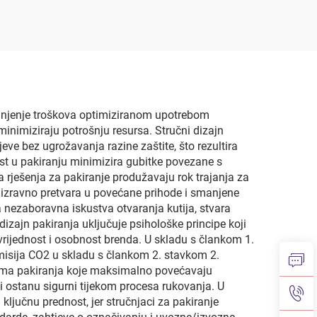
ice,
purea od jagode moruše
lnim
i kaktusa, uspravna
ažne
vrećica s guslom od
lice
Mylara
manjenje troškova optimiziranom upotrebom
inimiziraju potrošnju resursa. Stručni dizajn
eve bez ugrožavanja razine zaštite, što rezultira
t u pakiranju minimizira gubitke povezane s
 rješenja za pakiranje produžavaju rok trajanja za
e izravno pretvara u povećane prihode i smanjene
 nezaboravna iskustva otvaranja kutija, stvara
izajn pakiranja uključuje psihološke principe koji
 vrijednost i osobnost brenda. U skladu s člankom 1.
misija CO2 u skladu s člankom 2. stavkom 2.
jama pakiranja koje maksimalno povećavaju
di ostanu sigurni tijekom procesa rukovanja. U
ljučnu prednost, jer stručnjaci za pakiranje