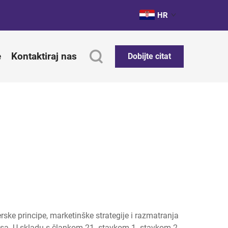
HR
e
Kontaktiraj nas
Dobijte citat
ske principe, marketinške strategije i razmatranja
iklusa. U skladu s člankom 21. stavkom 1. stavkom 2.