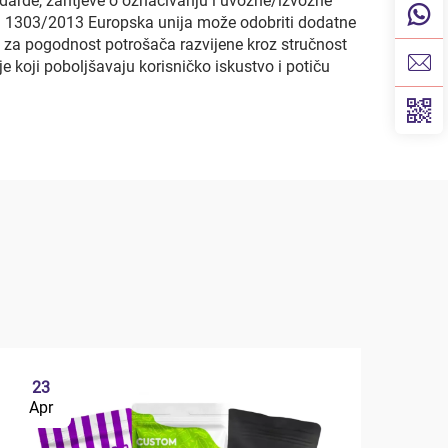
ndarde, zahtjeve o označivanju i uvozne/izvozne
br. 1303/2013 Europska unija može odobriti dodatne
 za pogodnost potrošača razvijene kroz stručnost
e koji poboljšavaju korisničko iskustvo i potiču
23
2
Apr
Ap