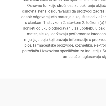
Osnovne funkcije stručnosti za pakiranje uključ
osnovna svrha, osiguravajući da proizvodi zadrže svo
odabir odgovarajućih materijala koji štite od vlažnos
s člankom 1. stavkom 2. stavkom 2. točkom (a) 
donijeti odluku o odbrojavanju za upotrebu u pakir
materijale koji održavaju performanse istodobn
mijenjaju boju koji pružaju informacije o proizv
piće, farmaceutske proizvode, kozmetiku, elektron
potrošača i izazovima specifičnim za industriju. S
ambalaže naglašavaju sigu