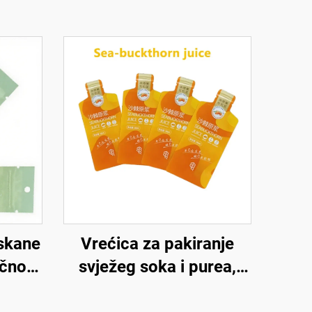
iskane
Vrećica za pakiranje
ačno
svježeg soka i purea,
ećice
vrećica za pakiranje