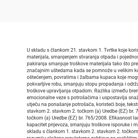
i aluminijske folije,
pro
otporna na visoke
gum
temperature, doypack
crn
vrećica s mlaznicom za
ze
retortiranje 121 °C
U skladu s člankom 21. stavkom 1. Tvrtke koje kor
materijala, smanjenjem stvaranja otpada i pojednos
pakiranja smanjuje troškove materijala tako što prec
značajnim uštedama kada se pomnože u velikim kol
oštećenjem, povratima i žalbama kupaca koje mogu o
pokvarljive robu, smanjuju stopu propadanja i održ
troškove upravljanja otpadom. Razlika između brend
emocionalne veze s potrošačima i uspostavlja snažn
utječu na ponašanje potrošača, koristeći boje, tekst
stavkom 2. stavkom 2. točkom (a) Uredbe (EZ) br. 
točkom (a) Uredbe (EZ) br. 765/2008. Efikasnost 
kapacitet prijevoza, smanjuju troškove isporuke i m
skladu s člankom 1. stavkom 2. stavkom 2. točkom (a