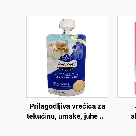
Prilagodljiva vrećica za
tekućinu, umake, juhe od
a
visokokvalitetne plastike
us