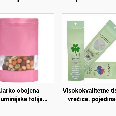
Jarko obojena
Visokokvalitetne t
luminijska folija
vrećice, pojedin
pravna vrećica s
izrađene prazne vr