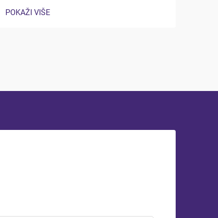
pri odabiru pakiranja koje čuva svježinu,
POKAŽI VIŠE
povećava vidljivost brenda i ispunjava
različite zahtjeve za distribuciju. Prava
rješenja za pakiranje kave mogu napraviti
razliku...