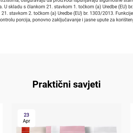
m tržištima, osiguravaju da proizvodi ispunjavaju sigurnosne sta
nja. U skladu s člankom 21. stavkom 1. točkom (a) Uredbe (EU) 
 21. stavkom 2. točkom (a) Uredbe (EU) br. 1303/2013. Funkcije
ntrolu porcija, ponovno zaključavanje i jasne upute za korištenj
Praktični savjeti
23
Apr