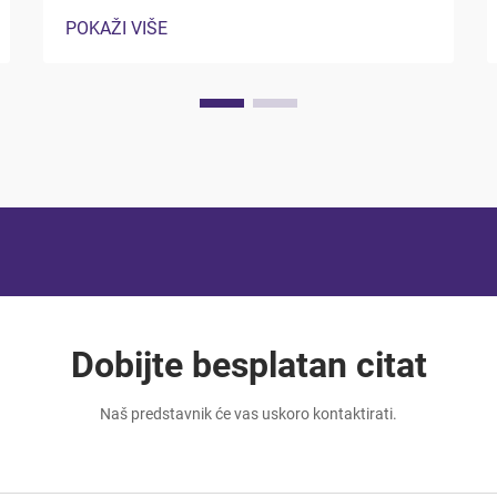
uključivanja vreća za pakiranje od
POKAŽI VIŠE
aluminijumske folije u svoje poslovanje.
Ova svestrana rješenja za pakiranje nude
jedinstvene kombinacije barijernih
svojstava, troškova...
Dobijte besplatan citat
Naš predstavnik će vas uskoro kontaktirati.