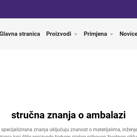
Glavna stranica
Proizvodi
Primjena
Novic
stručna znanja o ambalazi
pecijalizirana znanja uključuju znanost o materijalima, inženjer
kiranja koji štite proizvode tijekom cijelog njihovog životnog c