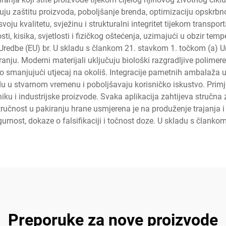
uju zaštitu proizvoda, poboljšanje brenda, optimizaciju opskrbno
ju kvalitetu, svježinu i strukturalni integritet tijekom transpor
ti, kisika, svjetlosti i fizičkog oštećenja, uzimajući u obzir tem
Uredbe (EU) br. U skladu s člankom 21. stavkom 1. točkom (a) 
anju. Moderni materijali uključuju biološki razgradljive polimere
o smanjujući utjecaj na okoliš. Integracije pametnih ambalaža uk
odu u stvarnom vremenu i poboljšavaju korisničko iskustvo. Primj
iku i industrijske proizvode. Svaka aplikacija zahtijeva stručn
tručnost u pakiranju hrane usmjerena je na produženje trajanja i
rnost, dokaze o falsifikaciji i točnost doze. U skladu s članko
Preporuke za nove proizvode