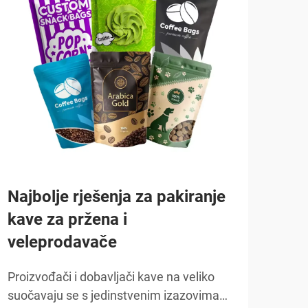
Kak
pak
na
Podu
kave
Najbolje rješenja za pakiranje
izaz
kave za pržena i
POKA
stra
veleprodavače
održ
vidlj
Proizvođači i dobavljači kave na veliko
učin
suočavaju se s jedinstvenim izazovima
kupn