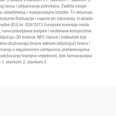
g lanca i uključivanje potrošača. Zaštita ostaje
ta, skladištenja i maloprodajne izložbe. To uključuje
peraturne fluktuacije i napore pri rukovanju. U skladu
Uredbe (EU) br. 528/2012 Europska komisija može
, nano-poboljšane barijere i reciklirane kompozitne
ljučuju QR kodove, NFC čipove i indikatore koji
ene obuhvaćaju brojne sektore uključujući hranu i
a znanja o regulatornim zahtjevima, preferencijama
 održavanje hranljive vrijednosti, dok farmaceutske
m 1. stavkom 2. stavkom 2.