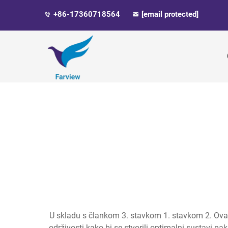
+86-17360718564
[email protected]
U skladu s člankom 3. stavkom 1. stavkom 2. Ova s
održivosti kako bi se stvorili optimalni sustavi pa