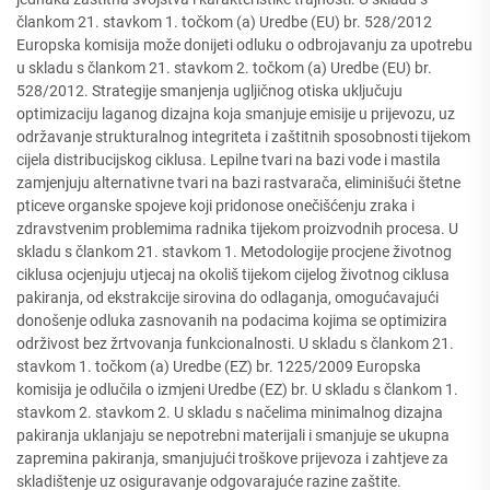
člankom 21. stavkom 1. točkom (a) Uredbe (EU) br. 528/2012
Europska komisija može donijeti odluku o odbrojavanju za upotrebu
u skladu s člankom 21. stavkom 2. točkom (a) Uredbe (EU) br.
528/2012. Strategije smanjenja ugljičnog otiska uključuju
optimizaciju laganog dizajna koja smanjuje emisije u prijevozu, uz
održavanje strukturalnog integriteta i zaštitnih sposobnosti tijekom
cijela distribucijskog ciklusa. Lepilne tvari na bazi vode i mastila
zamjenjuju alternativne tvari na bazi rastvarača, eliminišući štetne
pticeve organske spojeve koji pridonose onečišćenju zraka i
zdravstvenim problemima radnika tijekom proizvodnih procesa. U
skladu s člankom 21. stavkom 1. Metodologije procjene životnog
ciklusa ocjenjuju utjecaj na okoliš tijekom cijelog životnog ciklusa
pakiranja, od ekstrakcije sirovina do odlaganja, omogućavajući
donošenje odluka zasnovanih na podacima kojima se optimizira
održivost bez žrtvovanja funkcionalnosti. U skladu s člankom 21.
stavkom 1. točkom (a) Uredbe (EZ) br. 1225/2009 Europska
komisija je odlučila o izmjeni Uredbe (EZ) br. U skladu s člankom 1.
stavkom 2. stavkom 2. U skladu s načelima minimalnog dizajna
pakiranja uklanjaju se nepotrebni materijali i smanjuje se ukupna
zapremina pakiranja, smanjujući troškove prijevoza i zahtjeve za
skladištenje uz osiguravanje odgovarajuće razine zaštite.