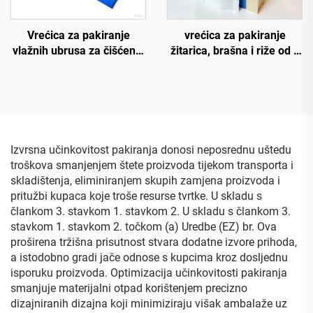
Vrećica za pakiranje
vrećica za pakiranje
vlažnih ubrusa za čišćenje
žitarica, brašna i riže od 1
kože, ruku i lica, prazne
kg, 2,5 kg, 5 kg, plastična
plastične vrećice za vlažne
vrećica za hranu,
maramice, vrećica za
vodootporna, s ravnim
dječje vlažne ručnike
dnom i bokovima
Izvrsna učinkovitost pakiranja donosi neposrednu uštedu
troškova smanjenjem štete proizvoda tijekom transporta i
skladištenja, eliminiranjem skupih zamjena proizvoda i
pritužbi kupaca koje troše resurse tvrtke. U skladu s
člankom 3. stavkom 1. stavkom 2. U skladu s člankom 3.
stavkom 1. stavkom 2. točkom (a) Uredbe (EZ) br. Ova
proširena tržišna prisutnost stvara dodatne izvore prihoda,
a istodobno gradi jače odnose s kupcima kroz dosljednu
isporuku proizvoda. Optimizacija učinkovitosti pakiranja
smanjuje materijalni otpad korištenjem precizno
dizajniranih dizajna koji minimiziraju višak ambalaže uz