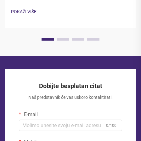
pakiranja vrećica predvodi u inovativnim rješenjima. Moderni
potrošači i tvrtke zahtijevaju održiviju, funkcionalniju...
POKAŽI VIŠE
Dobijte besplatan citat
Naš predstavnik će vas uskoro kontaktirati.
E-mail
0/100