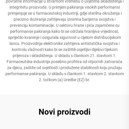
povratne informacije u stvarnom vremenu o uvjetima skladištenja i
integritetu proizvoda. U primjeni pakiranja visokih performansi
primjenjuje se u farmaceutskoj industriji, gdje sterilna okruženja i
precizno doziranje zahtijevaju iznimna barijerna svojstva i
prevenciju kontaminacije. U sektoru hrane i pića zajamčene su
performanse pakiranja kako bi se održala hranljiva vrijednost,
spriječilo kvarenje i osigurala sigurnost u cijelom distribucijskom
lancu. Proizvodnja elektronike zahtijeva antistatička svojstva i
kontrolu vlažnosti kako bi se zaštitili osjetljivi dijelovi tijekom
prijevoza i skladištenja. U skladu s člankom 21. stavkom 1.
Farmaceutska industrija posebno profitira od otpornih zatvarača
za djecu, zaštite od svjetlosti i produžene stabilnosti koju pružaju
performanse pakiranja. U skladu s člankom 1. stavkom 2. stavkom
2. točkom (a) Uredbe (EZ) br.
Novi proizvodi