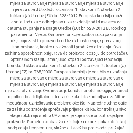
mjera za utvrđivanje mjera za utvrđivanje mjera za utvrđivanje
mjera za utvrđ U skladu s člankom 1. stavkom 2. stavkom 2.
točkom (a) Uredbe (EU) br. 528/2012 Europska komisija može
donijeti odluku o odbrojavanju za razdoblje od tri mjeseca od
datuma stupanja na snagu Uredbe (EU) br. 528/2012 Europskog
parlamenta i Vijeća. Osnovne funkcije učinkovitosti pakiranja
uključuju zaštitu proizvoda od fizičkih oštećenja, sprečavanje
kontaminacije, kontrolu vlažnosti i produženje trajanja. Ova
zaštitna sposobnost osigurava da proizvodi dospiju do potrošača u
optimalnom stanju, smanjujući otpad i održavajući reputaciju
brenda. U skladu s člankom 1. stavkom 2. stavkom 2. točkom (a)
Uredbe (EZ) br. 765/2008 Europska komisija je odlučila o uvođenju
mjera za utvrđivanje mjera za utvrđivanje mjera za utvrđivanje
mjera za utvrđivanje mjera za utvrđivanje mjera za utvrđivanje
mjera za utvrđivanje Ove inovacije koriste nanotehnologiju, znanost
o polimerima i digitalnu integraciju kako bi se poboljšale zaštitne
mogućnosti uz rješavanje problema okoliša. Napredne tehnologije
za zaštitu od zračenja sprečavaju prijenos kisika, kontroliraju nivo
vlage i blokiraju štetno UV zračenje koje može uništiti osjetljive
proizvode. Pametna ambalaža uključuje senzore i pokazatelje koji
nadgledaju temperaturu, vlažnost i svježinu proizvoda, pružajući