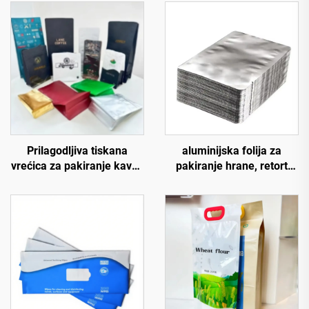
Prilagodljiva tiskana
aluminijska folija za
vrećica za pakiranje kave i
pakiranje hrane, retort
čaja, plastična vrećica s
vrećica otporna na
gusjenicom, uspravna
temperaturu od 121-135
vrećica, vrećice od
stupnjeva Celzijus
aluminijske folije