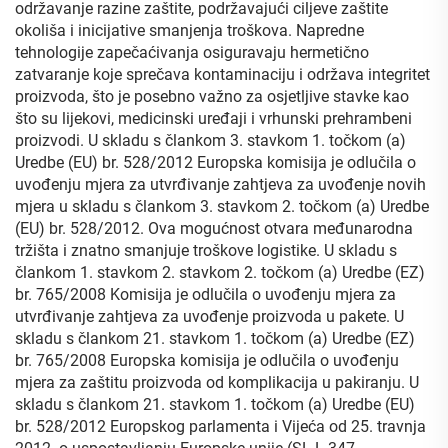
održavanje razine zaštite, podržavajući ciljeve zaštite
okoliša i inicijative smanjenja troškova. Napredne
tehnologije zapečaćivanja osiguravaju hermetično
zatvaranje koje sprečava kontaminaciju i održava integritet
proizvoda, što je posebno važno za osjetljive stavke kao
što su lijekovi, medicinski uređaji i vrhunski prehrambeni
proizvodi. U skladu s člankom 3. stavkom 1. točkom (a)
Uredbe (EU) br. 528/2012 Europska komisija je odlučila o
uvođenju mjera za utvrđivanje zahtjeva za uvođenje novih
mjera u skladu s člankom 3. stavkom 2. točkom (a) Uredbe
(EU) br. 528/2012. Ova mogućnost otvara međunarodna
tržišta i znatno smanjuje troškove logistike. U skladu s
člankom 1. stavkom 2. stavkom 2. točkom (a) Uredbe (EZ)
br. 765/2008 Komisija je odlučila o uvođenju mjera za
utvrđivanje zahtjeva za uvođenje proizvoda u pakete. U
skladu s člankom 21. stavkom 1. točkom (a) Uredbe (EZ)
br. 765/2008 Europska komisija je odlučila o uvođenju
mjera za zaštitu proizvoda od komplikacija u pakiranju. U
skladu s člankom 21. stavkom 1. točkom (a) Uredbe (EU)
br. 528/2012 Europskog parlamenta i Vijeća od 25. travnja