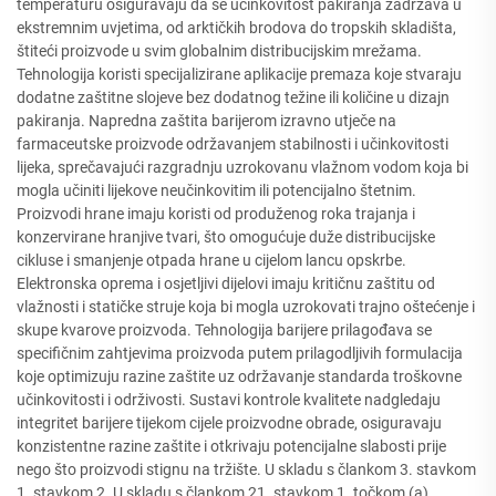
temperaturu osiguravaju da se učinkovitost pakiranja zadržava u
ekstremnim uvjetima, od arktičkih brodova do tropskih skladišta,
štiteći proizvode u svim globalnim distribucijskim mrežama.
Tehnologija koristi specijalizirane aplikacije premaza koje stvaraju
dodatne zaštitne slojeve bez dodatnog težine ili količine u dizajn
pakiranja. Napredna zaštita barijerom izravno utječe na
farmaceutske proizvode održavanjem stabilnosti i učinkovitosti
lijeka, sprečavajući razgradnju uzrokovanu vlažnom vodom koja bi
mogla učiniti lijekove neučinkovitim ili potencijalno štetnim.
Proizvodi hrane imaju koristi od produženog roka trajanja i
konzervirane hranjive tvari, što omogućuje duže distribucijske
cikluse i smanjenje otpada hrane u cijelom lancu opskrbe.
Elektronska oprema i osjetljivi dijelovi imaju kritičnu zaštitu od
vlažnosti i statičke struje koja bi mogla uzrokovati trajno oštećenje i
skupe kvarove proizvoda. Tehnologija barijere prilagođava se
specifičnim zahtjevima proizvoda putem prilagodljivih formulacija
koje optimizuju razine zaštite uz održavanje standarda troškovne
učinkovitosti i održivosti. Sustavi kontrole kvalitete nadgledaju
integritet barijere tijekom cijele proizvodne obrade, osiguravaju
konzistentne razine zaštite i otkrivaju potencijalne slabosti prije
nego što proizvodi stignu na tržište. U skladu s člankom 3. stavkom
1. stavkom 2. U skladu s člankom 21. stavkom 1. točkom (a)