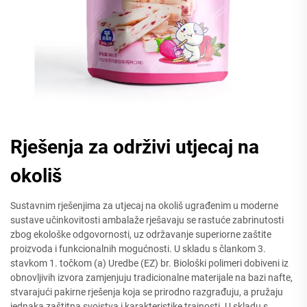
Rješenja za održivi utjecaj na
okoliš
Sustavnim rješenjima za utjecaj na okoliš ugrađenim u moderne
sustave učinkovitosti ambalaže rješavaju se rastuće zabrinutosti
zbog ekološke odgovornosti, uz održavanje superiorne zaštite
proizvoda i funkcionalnih mogućnosti. U skladu s člankom 3.
stavkom 1. točkom (a) Uredbe (EZ) br. Biološki polimeri dobiveni iz
obnovljivih izvora zamjenjuju tradicionalne materijale na bazi nafte,
stvarajući pakirne rješenja koja se prirodno razgrađuju, a pružaju
jednaka zaštitna svojstva i karakteristike trajnosti. U skladu s