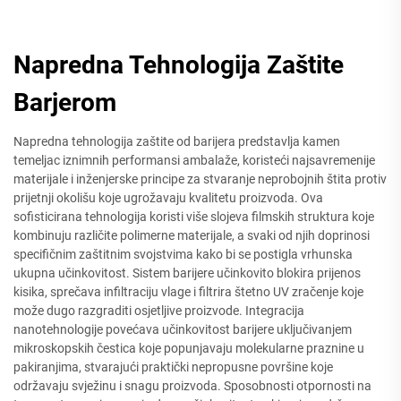
Napredna Tehnologija Zaštite
Barjerom
Napredna tehnologija zaštite od barijera predstavlja kamen
temeljac iznimnih performansi ambalaže, koristeći najsavremenije
materijale i inženjerske principe za stvaranje neprobojnih štita protiv
prijetnji okolišu koje ugrožavaju kvalitetu proizvoda. Ova
sofisticirana tehnologija koristi više slojeva filmskih struktura koje
kombinuju različite polimerne materijale, a svaki od njih doprinosi
specifičnim zaštitnim svojstvima kako bi se postigla vrhunska
ukupna učinkovitost. Sistem barijere učinkovito blokira prijenos
kisika, sprečava infiltraciju vlage i filtrira štetno UV zračenje koje
može dugo razgraditi osjetljive proizvode. Integracija
nanotehnologije povećava učinkovitost barijere uključivanjem
mikroskopskih čestica koje popunjavaju molekularne praznine u
pakiranjima, stvarajući praktički nepropusne površine koje
održavaju svježinu i snagu proizvoda. Sposobnosti otpornosti na