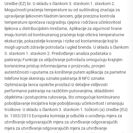
Uredbe (EZ) br. U skladu s člankom 3. stavkom 1. stavkom 2.
Mogućnosti praćenja temperature su od suštinskog značaja za
upravljanje ljekovnim hladnim lancem, gdje precizna kontrola
temperature sprečava razgradnju cjepiva i održava učinkovitost
lijekova u distribucijskim mrežama. Aplikacije za sigurnost hrane
imaju koristi od kontinuiranog praćenja koje otkriva temperaturne
ekskurzije, pokazatelje kvarenja i rizike od kontaminacije koji bi
mogli ugroziti zdravlje potrošača i ugled brenda. U skladu s člankom
3. stavkom 1. stavkom 2. Predviđanje i analiza podataka o
pakiranju Funkcije za uključivanje potrošača omogućuju krajnjim
korisnicima pristup informacijama o proizvodu, provjeri
autentičnosti i uputama za korištenje putem aplikacija za pametne
telefone koje skeniraju oznake pakiranja ili NFC oznake.
Optimizacija lanca opskrbe proizlazi iz detaljne vidljivosti
performansi pakiranja na različitim putovanjima, skladišnim
objektima i postupcima rukovanja, što omogućuje kontinuirano
poboljšavanje inicijativa koje poboljšavaju učinkovitost i smanjuju
troškove. U skladu s člankom 3. stavkom 1. točkom (a) Uredbe (EU)
br. 1303/2013 Europska komisija je odlučila o uvođenju mjera za
utvrđivanje odgovarajućih mjera za utvrđivanje odgovarajućih
mjera za utvrđivanje odgovarajućih mjera za utvrđivanje