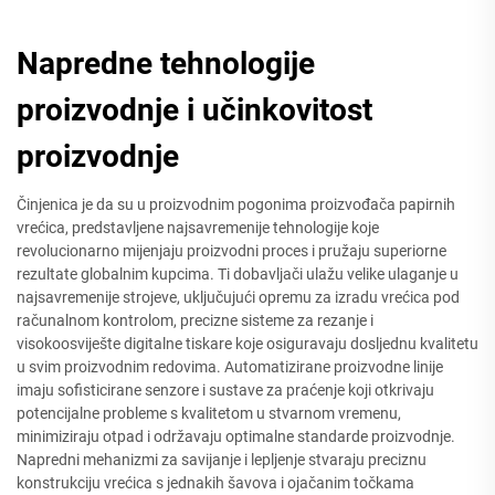
Napredne tehnologije
proizvodnje i učinkovitost
proizvodnje
Činjenica je da su u proizvodnim pogonima proizvođača papirnih
vrećica, predstavljene najsavremenije tehnologije koje
revolucionarno mijenjaju proizvodni proces i pružaju superiorne
rezultate globalnim kupcima. Ti dobavljači ulažu velike ulaganje u
najsavremenije strojeve, uključujući opremu za izradu vrećica pod
računalnom kontrolom, precizne sisteme za rezanje i
visokoosviješte digitalne tiskare koje osiguravaju dosljednu kvalitetu
u svim proizvodnim redovima. Automatizirane proizvodne linije
imaju sofisticirane senzore i sustave za praćenje koji otkrivaju
potencijalne probleme s kvalitetom u stvarnom vremenu,
minimiziraju otpad i održavaju optimalne standarde proizvodnje.
Napredni mehanizmi za savijanje i lepljenje stvaraju preciznu
konstrukciju vrećica s jednakih šavova i ojačanim točkama