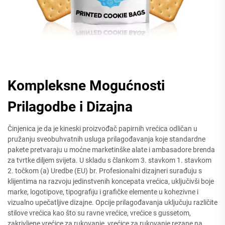
Kompleksne Mogućnosti
Prilagodbe i Dizajna
Činjenica je da je kineski proizvođač papirnih vrećica odličan u
pružanju sveobuhvatnih usluga prilagođavanja koje standardne
pakete pretvaraju u moćne marketinške alate i ambasadore brenda
za tvrtke diljem svijeta. U skladu s člankom 3. stavkom 1. stavkom
2. točkom (a) Uredbe (EU) br. Profesionalni dizajneri surađuju s
klijentima na razvoju jedinstvenih koncepata vrećica, uključivši boje
marke, logotipove, tipografiju i grafičke elemente u kohezivne i
vizualno upečatljive dizajne. Opcije prilagođavanja uključuju različite
stilove vrećica kao što su ravne vrećice, vrećice s gussetom,
zakrivljene vrećice za rukovanje, vrećice za rukovanje rezane na