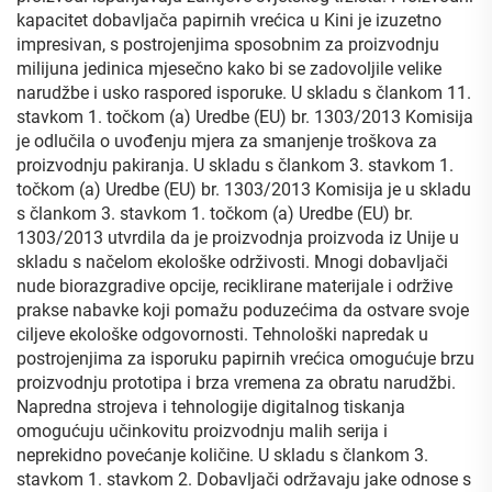
kapacitet dobavljača papirnih vrećica u Kini je izuzetno
impresivan, s postrojenjima sposobnim za proizvodnju
milijuna jedinica mjesečno kako bi se zadovoljile velike
narudžbe i usko raspored isporuke. U skladu s člankom 11.
stavkom 1. točkom (a) Uredbe (EU) br. 1303/2013 Komisija
je odlučila o uvođenju mjera za smanjenje troškova za
proizvodnju pakiranja. U skladu s člankom 3. stavkom 1.
točkom (a) Uredbe (EU) br. 1303/2013 Komisija je u skladu
s člankom 3. stavkom 1. točkom (a) Uredbe (EU) br.
1303/2013 utvrdila da je proizvodnja proizvoda iz Unije u
skladu s načelom ekološke održivosti. Mnogi dobavljači
nude biorazgradive opcije, reciklirane materijale i održive
prakse nabavke koji pomažu poduzećima da ostvare svoje
ciljeve ekološke odgovornosti. Tehnološki napredak u
postrojenjima za isporuku papirnih vrećica omogućuje brzu
proizvodnju prototipa i brza vremena za obratu narudžbi.
Napredna strojeva i tehnologije digitalnog tiskanja
omogućuju učinkovitu proizvodnju malih serija i
neprekidno povećanje količine. U skladu s člankom 3.
stavkom 1. stavkom 2. Dobavljači održavaju jake odnose s