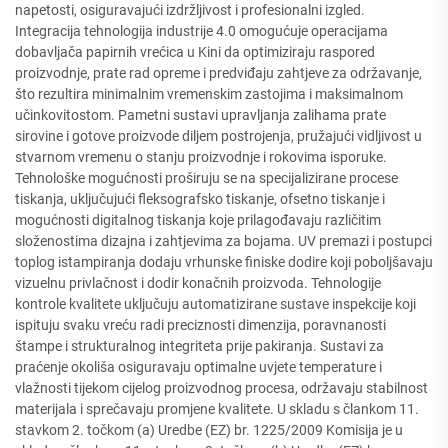
napetosti, osiguravajući izdržljivost i profesionalni izgled.
Integracija tehnologija industrije 4.0 omogućuje operacijama
dobavljača papirnih vrećica u Kini da optimiziraju raspored
proizvodnje, prate rad opreme i predviđaju zahtjeve za održavanje,
što rezultira minimalnim vremenskim zastojima i maksimalnom
učinkovitostom. Pametni sustavi upravljanja zalihama prate
sirovine i gotove proizvode diljem postrojenja, pružajući vidljivost u
stvarnom vremenu o stanju proizvodnje i rokovima isporuke.
Tehnološke mogućnosti proširuju se na specijalizirane procese
tiskanja, uključujući fleksografsko tiskanje, ofsetno tiskanje i
mogućnosti digitalnog tiskanja koje prilagođavaju različitim
složenostima dizajna i zahtjevima za bojama. UV premazi i postupci
toplog istampiranja dodaju vrhunske finiske dodire koji poboljšavaju
vizuelnu privlačnost i dodir konačnih proizvoda. Tehnologije
kontrole kvalitete uključuju automatizirane sustave inspekcije koji
ispituju svaku vreću radi preciznosti dimenzija, poravnanosti
štampe i strukturalnog integriteta prije pakiranja. Sustavi za
praćenje okoliša osiguravaju optimalne uvjete temperature i
vlažnosti tijekom cijelog proizvodnog procesa, održavaju stabilnost
materijala i sprečavaju promjene kvalitete. U skladu s člankom 11.
stavkom 2. točkom (a) Uredbe (EZ) br. 1225/2009 Komisija je u