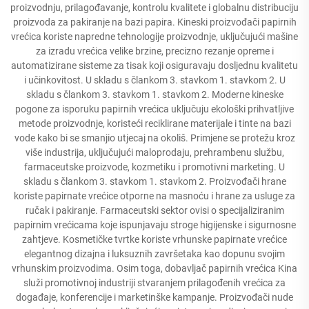
proizvodnju, prilagođavanje, kontrolu kvalitete i globalnu distribuciju
proizvoda za pakiranje na bazi papira. Kineski proizvođači papirnih
vrećica koriste napredne tehnologije proizvodnje, uključujući mašine
za izradu vrećica velike brzine, precizno rezanje opreme i
automatizirane sisteme za tisak koji osiguravaju dosljednu kvalitetu
i učinkovitost. U skladu s člankom 3. stavkom 1. stavkom 2. U
skladu s člankom 3. stavkom 1. stavkom 2. Moderne kineske
pogone za isporuku papirnih vrećica uključuju ekološki prihvatljive
metode proizvodnje, koristeći reciklirane materijale i tinte na bazi
vode kako bi se smanjio utjecaj na okoliš. Primjene se protežu kroz
više industrija, uključujući maloprodaju, prehrambenu službu,
farmaceutske proizvode, kozmetiku i promotivni marketing. U
skladu s člankom 3. stavkom 1. stavkom 2. Proizvođači hrane
koriste papirnate vrećice otporne na masnoću i hrane za usluge za
ručak i pakiranje. Farmaceutski sektor ovisi o specijaliziranim
papirnim vrećicama koje ispunjavaju stroge higijenske i sigurnosne
zahtjeve. Kosmetičke tvrtke koriste vrhunske papirnate vrećice
elegantnog dizajna i luksuznih završetaka kao dopunu svojim
vrhunskim proizvodima. Osim toga, dobavljač papirnih vrećica Kina
služi promotivnoj industriji stvaranjem prilagođenih vrećica za
događaje, konferencije i marketinške kampanje. Proizvođači nude