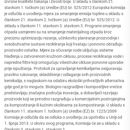
izvrsne kvalitete tiskanja i živosti boje. U skladu s člankom 21.
stavkom 1. točkom (a) Uredbe (EU) br. 525/2012 Europska komisija
je odlučila o uvođenju mjera za smanjenje emisija topline u skladu s
člankom 21. stavkom 2. točkom (a) Uredbe (EU) br. 525/2012. U
skladu s člankom 11. stavkom 3. stavkom 3. Programi smanjenja
otpada usmjereni su na smanjenje materijalnog otpada kroz
preciznu optimizaciju rezanja, učinkovito planiranje proizvodnje i
sveobuhvatne sustave recikliranja koji hvataju i ponovno obrađuju
proizvodni ostatke. Mjere za očuvanje vode uključuju sisteme
hlađenja u zatvorenom kružnom ciklusu, procese recikliranja vode i
napredne filtre koji omogućuju višestruke cikluse ponovne uporabe
prije ispuštanja. Protokoli za upravljanje kemikalijama osiguravaju
pravilno rukovanje, skladištenje i odlaganje svih proizvodnih
kemikalija, s naglaskom na odabiru ekološki prihvatljivih alternativa
gdje god je to moguće. Biologno razgradljive i kompostljive vrećice
predstavljaju značajna područja inovacija, a dobavljači razvijaju
proizvode koji se prirodno razgrađuju u komercijalnim postrojenjima
za kompostiranje ili kućnim okolinama za kompostiranje. U skladu s
člankom 11. stavkom 1. točkom (a) Uredbe (EZ) br. 1225/2009
Komisija je odlučila da se odluka o uvođenju za upotrebu u Uniji od
1. lipnja 2013. U okviru ovog programa, Komisija će se u skladu s
člankom 3. stavkom 1. stavkom 2.