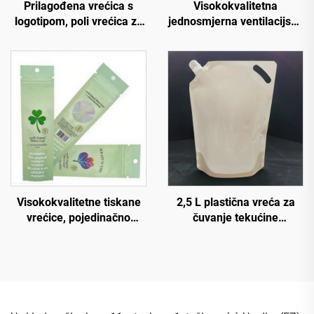
Prilagođena vrećica s
Visokokvalitetna
logotipom, poli vrećica za
jednosmjerna ventilacijska
hranu za kućne ljubimce,
besplatna dizajn PE
vrećica s gumenim
ambalaža ravno dno
zatvaračem, aluminijska
vrećica za kavu velikog
folija s prozorom za
obujma s ventilom i
ambalažu hrane za pse
logotipom
Visokokvalitetne tiskane
2,5 L plastična vreća za
vrećice, pojedinačno
čuvanje tekućine
izrađene prazne vrećice
prehrambene klase,
za vlažne maramice,
uspravna vreća s
vrećica s centralnim
mlaznicom i prijenosnom
zatvaranjem za vlažne
ručkom za vanjsko
brise, masku za lice
skladištenje, votku,
šampanjac