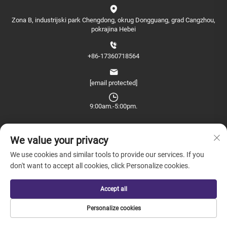
Zona B, industrijski park Chengdong, okrug Dongguang, grad Cangzhou,
pokrajina Hebei
+86-17360718564
[email protected]
9:00am.-5:00pm.
We value your privacy
We use cookies and similar tools to provide our services. If you
don't want to accept all cookies, click Personalize cookies.
Copyright © 2026 China Farview International Trade Co., Ltd. Peking sva
prava rezervirana. -
Politika privatnosti
Accept all
Personalize cookies