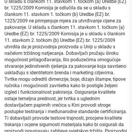
U skladu s člankom 11. stavkom 1. točkom (a) Uredbe (EZ)
br. 1225/2009 Komisija je odlučila da se u skladu s
člankom 11. stavkom 1. točkom (b) Uredbe (EZ) br.
1225/2009 ne primjenjuje mjera za utvrđivanje cijene za
pakovanje. U skladu s člankom 11. stavkom 1. točkom (a)
Uredbe (EZ) br. 1225/2009 Komisija je u skladu s člankom
11. stavkom 2. točkom (b) Uredbe (EZ) br. 1225/2009
utvrdila da je proizvodnja proizvoda u Uniji u skladu s
načelom tržišnog natjecanja. Dobavljači pružaju široku
mogućnost prilagođavanja, što poduzećima omogućuje
stvaranje jedinstvenih rješenja za pakovanje koja savršeno
usklađuju s identitetom brenda i marketing ciljevima.
Tvrtke mogu odrediti dimenzije, boje, dizajn štampe, tipove
ručnika i mogućnosti završetka kako bi postigle željeni
izgled i funkcionalnost pakiranja. Osiguranje kvalitete
ostaje temeljna prednost, jer tvrtka s uglednim
dostavljačem papirnih vrećica u Kini provodi stroge
postupke testiranja i međunarodne standarde certificiranja.
Ti dobavljači provode testove trajnosti, procjene kvalitete
tiskanja i ocjene sigurnosti materijala kako bi osigurali da
proizvodi ispunjavaju zahtjeve svjetskog tržišta. Proizvodni