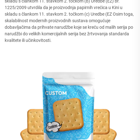
skladu s člankom 11. stavkom 2. točkom (b) Uredbe (EZ) br.
1225/2009 utvrdila da je proizvodnja papirnih vrećica u Kini u
skladu s člankom 11. stavkom 2. točkom (c) Uredbe (EZ Osim toga,
skalabilnost modernih proizvodnih sustava omogućuje
dobavljačima da prihvate narudžbe koje se kreću od malih serija po
narudžbi do velikih komercijalnih serija bez žrtvovanja standarda
kvalitete ili učinkovitosti.