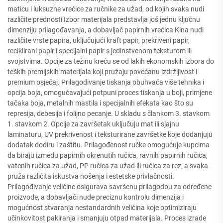
maticu i luksuzne vrećice za ručnike za užad, od kojih svaka nudi
različite prednosti Izbor materijala predstavlja još jednu ključnu
dimenziju prilagođavanja, a dobavljač papirnih vrećica Kina nudi
različite vrste papira, uključujući kraft papir, prekriveni papir,
reciklirani papir i specijalni papir s jedinstvenom teksturom ili
svojstvima. Opcije za težinu kreću se od lakih ekonomskih izbora do
teških premijskih materijala koji pružaju povećanu izdržljivost i
premium osjećaj. Prilagođivanje tiskanja obuhvaća više tehnika i
opcija boja, omogućavajući potpuni proces tiskanja u boji, primjene
tačaka boja, metalnih mastila i specijalnih efekata kao što su
represija, debesija i folijno pecanje. U skladu s člankom 3. stavkom
1. stavkom 2. Opcije za završetak uključuju mat ili sjajnu
laminaturu, UV prekrivenost i teksturirane završetke koje dodanjuju
dodatak dodiru i zaštitu. Prilagođenost ručke omogućuje kupcima
da biraju između papirnih okrenutih ručica, ravnih papirnih ručica,
vatenih ručica za užad, PP ručica za užad ili ručica za rez, a svaka
pruža različita iskustva nošenja i estetske privlačnosti.
Prilagođivanje veličine osigurava savršenu prilagodbu za određene
proizvode, a dobavljači nude preciznu kontrolu dimenzija i
mogućnost stvaranja nestandardnih veličina koje optimiziraju
učinkovitost pakiranja i smanjuju otpad materijala. Proces izrade