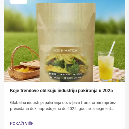
Koje trendove oblikuju industriju pakiranja u 2025
Globalna industrija pakiranja doživljava transformiranje bez
presedana dok napredujemo do 2025. godine, a segment
pakiranja vrećica predvodi u inovativnim rješenjima. Moderni
potrošači i tvrtke zahtijevaju održiviju, funkcionalniju...
POKAŽI VIŠE