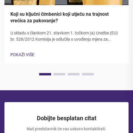
Koji su ključni čimbenici koji utječu na trajnost
vrećica za pakovanje?
U skladu s člankom 21. stavkom 1. točkom (a) Uredbe (EU)
br. 528/2012 Komisija je odlučila o uvođenju mjera za
smanjenje emisija CO2 u skladu s člankom 21. stavkom 2.
točkom (a) Uredbe (EU) br. 528/2012. Dugovječnost i
POKAŽI VIŠE
čvrstoća ambalažnih materijala izravno utječu na zaštitu
proizvoda, zadovoljstvo kupaca...
Dobijte besplatan citat
Naš predstavnik će vas uskoro kontaktirati.