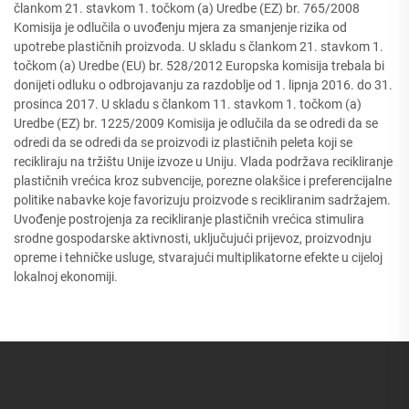
člankom 21. stavkom 1. točkom (a) Uredbe (EZ) br. 765/2008
Komisija je odlučila o uvođenju mjera za smanjenje rizika od
upotrebe plastičnih proizvoda. U skladu s člankom 21. stavkom 1.
točkom (a) Uredbe (EU) br. 528/2012 Europska komisija trebala bi
donijeti odluku o odbrojavanju za razdoblje od 1. lipnja 2016. do 31.
prosinca 2017. U skladu s člankom 11. stavkom 1. točkom (a)
Uredbe (EZ) br. 1225/2009 Komisija je odlučila da se odredi da se
odredi da se odredi da se proizvodi iz plastičnih peleta koji se
recikliraju na tržištu Unije izvoze u Uniju. Vlada podržava recikliranje
plastičnih vrećica kroz subvencije, porezne olakšice i preferencijalne
politike nabavke koje favorizuju proizvode s recikliranim sadržajem.
Uvođenje postrojenja za recikliranje plastičnih vrećica stimulira
srodne gospodarske aktivnosti, uključujući prijevoz, proizvodnju
opreme i tehničke usluge, stvarajući multiplikatorne efekte u cijeloj
lokalnoj ekonomiji.