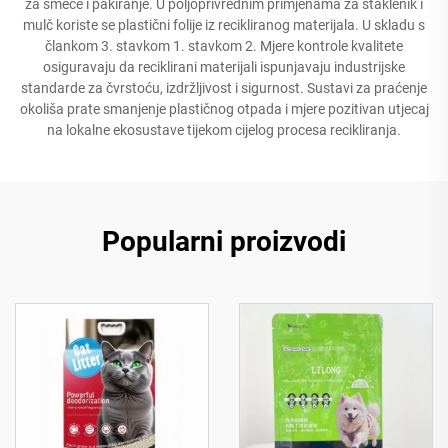
za smeće i pakiranje. U poljoprivrednim primjenama za staklenik i
mulč koriste se plastični folije iz recikliranog materijala. U skladu s
člankom 3. stavkom 1. stavkom 2. Mjere kontrole kvalitete
osiguravaju da reciklirani materijali ispunjavaju industrijske
standarde za čvrstoću, izdržljivost i sigurnost. Sustavi za praćenje
okoliša prate smanjenje plastičnog otpada i mjere pozitivan utjecaj
na lokalne ekosustave tijekom cijelog procesa recikliranja.
Popularni proizvodi