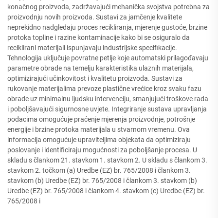
konačnog proizvoda, zadržavajući mehanička svojstva potrebna za
proizvodnju novih proizvoda. Sustavi za jamčenje kvalitete
neprekidno nadgledaju proces recikliranja, mjerenje gustoće, brzine
protoka topline i razine kontaminacije kako bi se osiguralo da
reciklirani materijali ispunjavaju industrijske specifikacije.
Tehnologija uključuje povratne petlje koje automatski prilagođavaju
parametre obrade na temelju karakteristika ulaznih materijala,
optimizirajući učinkovitost i kvalitetu proizvoda. Sustavi za
rukovanje materijalima prevoze plastične vrećice kroz svaku fazu
obrade uz minimalnu ljudsku intervenciju, smanjujući troškove rada
i poboljšavajući sigurnosne uvjete. Integriranje sustava upravljanja
podacima omogućuje praćenje mjerenja proizvodnje, potrošnje
energije i brzine protoka materijala u stvarnom vremenu. Ova
informacija omogućuje upraviteljima objekata da optimiziraju
poslovanje i identificiraju mogućnosti za poboljšanje procesa. U
skladu s člankom 21. stavkom 1. stavkom 2. U skladu s člankom 3.
stavkom 2. točkom (a) Uredbe (EZ) br. 765/2008 i člankom 3.
stavkom (b) Uredbe (EZ) br. 765/2008 i člankom 3. stavkom (b)
Uredbe (EZ) br. 765/2008 i člankom 4. stavkom (c) Uredbe (EZ) br.
765/2008 i