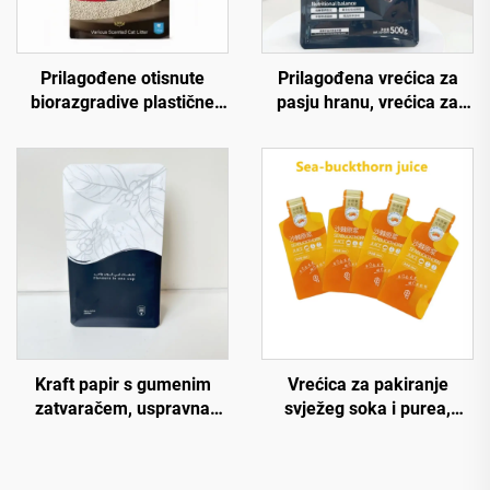
Prilagođene otisnute
Prilagođena vrećica za
biorazgradive plastične
pasju hranu, vrećica za
vrećice za mješavinu za
poslasticu za kućne
mačke 5kg 10kg s ravnim
ljubimce, uspravna ravna
dnom i ručkom
dno vrećica s gusjenicom,
Mylar vrećice za brtvljenje
toplinom, vrećice za pse s
providnim prozorom
Kraft papir s gumenim
Vrećica za pakiranje
zatvaračem, uspravna
svježeg soka i purea,
vrećica s bočnim dnom za
vrećica za pakiranje purea
pakiranje kave, vrećica za
od jagode moruše i
kavu
kaktusa, uspravna vrećica