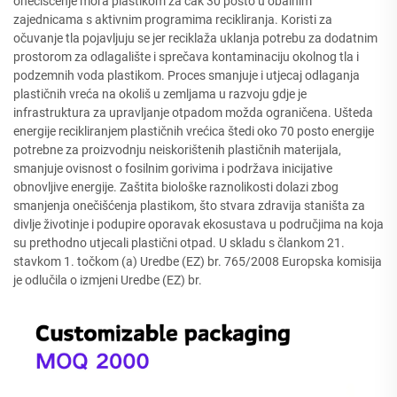
onečišćenje mora plastikom za čak 30 posto u obalnim
zajednicama s aktivnim programima recikliranja. Koristi za
očuvanje tla pojavljuju se jer reciklaža uklanja potrebu za dodatnim
prostorom za odlagalište i sprečava kontaminaciju okolnog tla i
podzemnih voda plastikom. Proces smanjuje i utjecaj odlaganja
plastičnih vreća na okoliš u zemljama u razvoju gdje je
infrastruktura za upravljanje otpadom možda ograničena. Ušteda
energije recikliranjem plastičnih vrećica štedi oko 70 posto energije
potrebne za proizvodnju neiskorištenih plastičnih materijala,
smanjuje ovisnost o fosilnim gorivima i podržava inicijative
obnovljive energije. Zaštita biološke raznolikosti dolazi zbog
smanjenja onečišćenja plastikom, što stvara zdravija staništa za
divlje životinje i podupire oporavak ekosustava u područjima na koja
su prethodno utjecali plastični otpad. U skladu s člankom 21.
stavkom 1. točkom (a) Uredbe (EZ) br. 765/2008 Europska komisija
je odlučila o izmjeni Uredbe (EZ) br.