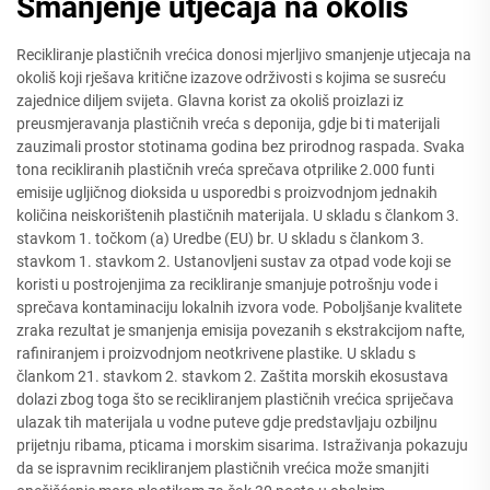
Smanjenje utjecaja na okoliš
Recikliranje plastičnih vrećica donosi mjerljivo smanjenje utjecaja na
okoliš koji rješava kritične izazove održivosti s kojima se susreću
zajednice diljem svijeta. Glavna korist za okoliš proizlazi iz
preusmjeravanja plastičnih vreća s deponija, gdje bi ti materijali
zauzimali prostor stotinama godina bez prirodnog raspada. Svaka
tona recikliranih plastičnih vreća sprečava otprilike 2.000 funti
emisije ugljičnog dioksida u usporedbi s proizvodnjom jednakih
količina neiskorištenih plastičnih materijala. U skladu s člankom 3.
stavkom 1. točkom (a) Uredbe (EU) br. U skladu s člankom 3.
stavkom 1. stavkom 2. Ustanovljeni sustav za otpad vode koji se
koristi u postrojenjima za recikliranje smanjuje potrošnju vode i
sprečava kontaminaciju lokalnih izvora vode. Poboljšanje kvalitete
zraka rezultat je smanjenja emisija povezanih s ekstrakcijom nafte,
rafiniranjem i proizvodnjom neotkrivene plastike. U skladu s
člankom 21. stavkom 2. stavkom 2. Zaštita morskih ekosustava
dolazi zbog toga što se recikliranjem plastičnih vrećica spriječava
ulazak tih materijala u vodne puteve gdje predstavljaju ozbiljnu
prijetnju ribama, pticama i morskim sisarima. Istraživanja pokazuju
da se ispravnim recikliranjem plastičnih vrećica može smanjiti