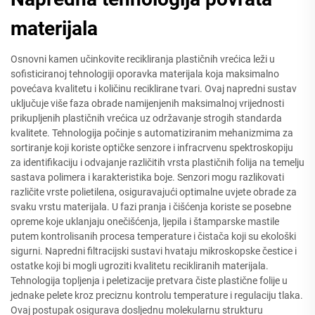
materijala
Osnovni kamen učinkovite recikliranja plastičnih vrećica leži u
sofisticiranoj tehnologiji oporavka materijala koja maksimalno
povećava kvalitetu i količinu reciklirane tvari. Ovaj napredni sustav
uključuje više faza obrade namijenjenih maksimalnoj vrijednosti
prikupljenih plastičnih vrećica uz održavanje strogih standarda
kvalitete. Tehnologija počinje s automatiziranim mehanizmima za
sortiranje koji koriste optičke senzore i infracrvenu spektroskopiju
za identifikaciju i odvajanje različitih vrsta plastičnih folija na temelju
sastava polimera i karakteristika boje. Senzori mogu razlikovati
različite vrste polietilena, osiguravajući optimalne uvjete obrade za
svaku vrstu materijala. U fazi pranja i čišćenja koriste se posebne
opreme koje uklanjaju onečišćenja, ljepila i štamparske mastile
putem kontrolisanih procesa temperature i čistača koji su ekološki
sigurni. Napredni filtracijski sustavi hvataju mikroskopske čestice i
ostatke koji bi mogli ugroziti kvalitetu recikliranih materijala.
Tehnologija topljenja i peletizacije pretvara čiste plastične folije u
jednake pelete kroz preciznu kontrolu temperature i regulaciju tlaka.
Ovaj postupak osigurava dosljednu molekularnu strukturu