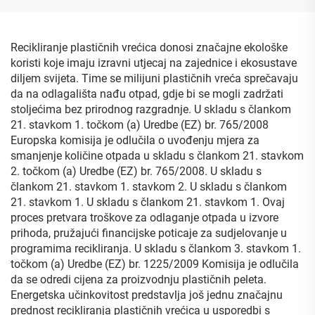
s guslom od Mylara
Recikliranje plastičnih vrećica donosi značajne ekološke
koristi koje imaju izravni utjecaj na zajednice i ekosustave
diljem svijeta. Time se milijuni plastičnih vreća sprečavaju
da na odlagališta nađu otpad, gdje bi se mogli zadržati
stoljećima bez prirodnog razgradnje. U skladu s člankom
21. stavkom 1. točkom (a) Uredbe (EZ) br. 765/2008
Europska komisija je odlučila o uvođenju mjera za
smanjenje količine otpada u skladu s člankom 21. stavkom
2. točkom (a) Uredbe (EZ) br. 765/2008. U skladu s
člankom 21. stavkom 1. stavkom 2. U skladu s člankom
21. stavkom 1. U skladu s člankom 21. stavkom 1. Ovaj
proces pretvara troškove za odlaganje otpada u izvore
prihoda, pružajući financijske poticaje za sudjelovanje u
programima recikliranja. U skladu s člankom 3. stavkom 1.
točkom (a) Uredbe (EZ) br. 1225/2009 Komisija je odlučila
da se odredi cijena za proizvodnju plastičnih peleta.
Energetska učinkovitost predstavlja još jednu značajnu
prednost recikliranja plastičnih vrećica u usporedbi s