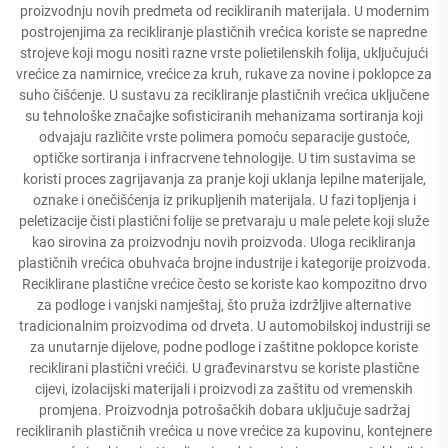
proizvodnju novih predmeta od recikliranih materijala. U modernim
postrojenjima za recikliranje plastičnih vrećica koriste se napredne
strojeve koji mogu nositi razne vrste polietilenskih folija, uključujući
vrećice za namirnice, vrećice za kruh, rukave za novine i poklopce za
suho čišćenje. U sustavu za recikliranje plastičnih vrećica uključene
su tehnološke značajke sofisticiranih mehanizama sortiranja koji
odvajaju različite vrste polimera pomoću separacije gustoće,
optičke sortiranja i infracrvene tehnologije. U tim sustavima se
koristi proces zagrijavanja za pranje koji uklanja lepilne materijale,
oznake i onečišćenja iz prikupljenih materijala. U fazi topljenja i
peletizacije čisti plastični folije se pretvaraju u male pelete koji služe
kao sirovina za proizvodnju novih proizvoda. Uloga recikliranja
plastičnih vrećica obuhvaća brojne industrije i kategorije proizvoda.
Reciklirane plastične vrećice često se koriste kao kompozitno drvo
za podloge i vanjski namještaj, što pruža izdržljive alternative
tradicionalnim proizvodima od drveta. U automobilskoj industriji se
za unutarnje dijelove, podne podloge i zaštitne poklopce koriste
reciklirani plastični vrećići. U građevinarstvu se koriste plastične
cijevi, izolacijski materijali i proizvodi za zaštitu od vremenskih
promjena. Proizvodnja potrošačkih dobara uključuje sadržaj
recikliranih plastičnih vrećica u nove vrećice za kupovinu, kontejnere