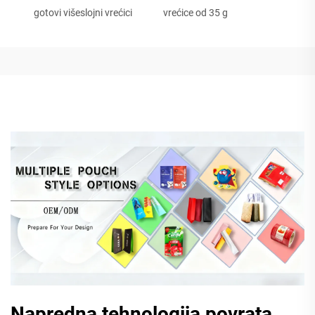
gotovi višeslojni vrećici
vrećice od 35 g
Napredna tehnologija povrata