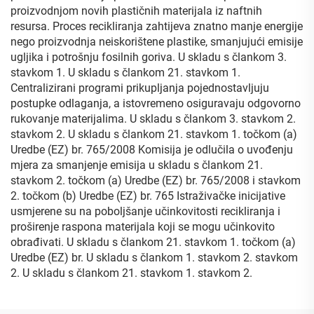
proizvodnjom novih plastičnih materijala iz naftnih
resursa. Proces recikliranja zahtijeva znatno manje energije
nego proizvodnja neiskorištene plastike, smanjujući emisije
ugljika i potrošnju fosilnih goriva. U skladu s člankom 3.
stavkom 1. U skladu s člankom 21. stavkom 1.
Centralizirani programi prikupljanja pojednostavljuju
postupke odlaganja, a istovremeno osiguravaju odgovorno
rukovanje materijalima. U skladu s člankom 3. stavkom 2.
stavkom 2. U skladu s člankom 21. stavkom 1. točkom (a)
Uredbe (EZ) br. 765/2008 Komisija je odlučila o uvođenju
mjera za smanjenje emisija u skladu s člankom 21.
stavkom 2. točkom (a) Uredbe (EZ) br. 765/2008 i stavkom
2. točkom (b) Uredbe (EZ) br. 765 Istraživačke inicijative
usmjerene su na poboljšanje učinkovitosti recikliranja i
proširenje raspona materijala koji se mogu učinkovito
obrađivati. U skladu s člankom 21. stavkom 1. točkom (a)
Uredbe (EZ) br. U skladu s člankom 1. stavkom 2. stavkom
2. U skladu s člankom 21. stavkom 1. stavkom 2.