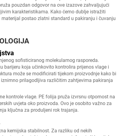
a pruža pouzdan odgovor na ove izazove zahvaljujući
dljivim karakteristikama. Kako ćemo dublje istražiti
j materijal postao zlatni standard u pakiranju i čuvanju
OLOGIJA
jstva
z njenog sofisticiranog molekularnog rasporeda.
u barijeru koja učinkovito kontrolira prijenos vlage i
ktura može se modificirati tijekom proizvodnje kako bi
 iznimno prilagodljiva različitim zahtjevima pakiranja
ne kontrole vlage. PE folija pruža izvrsnu otpornost na
rskih uvjeta oko proizvoda. Ovo je osobito važno za
nja ključna za produljeni rok trajanja.
e
tna kemijska stabilnost. Za razliku od nekih