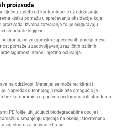
ih proizvoda
ža ključnu zaštitu od kontaminacije uz održavanje
 prema kisiku pomažu u sprečavanju oksidacije, koja
proizvoda. Izvrsna zatvaranja folije osiguravaju
ući standarde higijene.
te pakiranja, od vakuumsko zapečaćenih porcija mesa
nost pomaže u zadovoljavanju različitih tržišnih
arde sigurnosti hrane i njezina očuvanja.
a na održivost. Materijal se može reciklirati i
ije. Napredak u tehnologiji reciklaže omogućio je
jala bez kompromisa u pogledu performansi ili standarda
janti PE folije, uključujući biodegradabilne opcije i
e pomažu u smanjenju utjecaja na okoliš, istovremeno
liju vrijednom za očuvanje hrane.