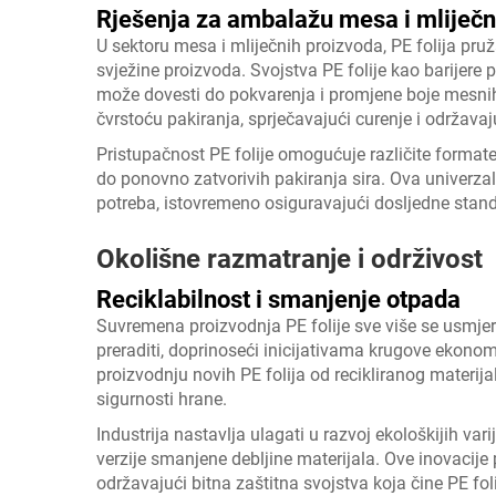
Rješenja za ambalažu mesa i mliječn
U sektoru mesa i mliječnih proizvoda, PE folija pru
svježine proizvoda. Svojstva PE folije kao barijere
može dovesti do pokvarenja i promjene boje mesnih 
čvrstoću pakiranja, sprječavajući curenje i održavaj
Pristupačnost PE folije omogućuje različite forma
do ponovno zatvorivih pakiranja sira. Ova univerzal
potreba, istovremeno osiguravajući dosljedne stand
Okolišne razmatranje i održivost
Reciklabilnost i smanjenje otpada
Suvremena proizvodnja PE folije sve više se usmjerav
preraditi, doprinoseći inicijativama krugove ekonom
proizvodnju novih PE folija od recikliranog materi
sigurnosti hrane.
Industrija nastavlja ulagati u razvoj ekološkijih vari
verzije smanjene debljine materijala. Ove inovacij
održavajući bitna zaštitna svojstva koja čine PE fo