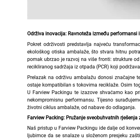
Održiva inovacija: Ravnoteža između performansi i
Pokret održivosti predstavlja najveću transforma
ekološkog otiska ambalaže, što stvara hitnu potr
pomak ubrzao je razvoj na više fronti: strukture od
recikliranog sadržaja iz otpada (PCR) koji podržava
Prelazak na održivu ambalažu donosi značajne tehn
ostaje kompatibilan s tokovima reciklaže. Osim tog
U Farview Packingu te izazove shvaćamo kao prili
nekompromisnu performansu. Tijesno surađujemo s
životni ciklus ambalaže, od nabave do odlaganja.
Farview Packing: Pružanje sveobuhvatnih rješenja
Naš pristup u Farview Packingu ide dalje od konv
ljubimce da se snalaze u složenom presjeku zaštit