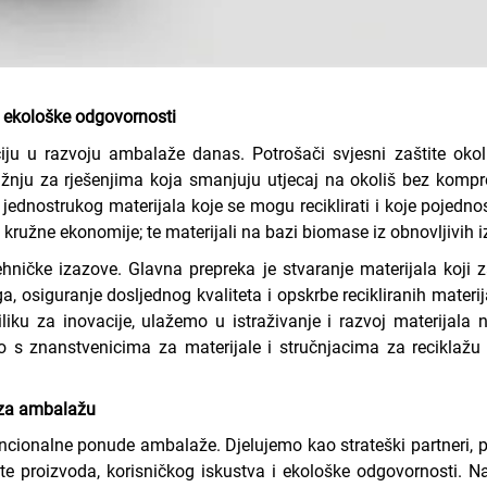
 ekološke odgovornosti
ciju u razvoju ambalaže danas. Potrošači svjesni zaštite ok
ažnju za rješenjima koja smanjuju utjecaj na okoliš bez kom
 jednostrukog materijala koje se mogu reciklirati i koje pojednos
 kružne ekonomije; te materijali na bazi biomasе iz obnovljivih i
ičke izazove. Glavna prepreka je stvaranje materijala koji z
a, osiguranje dosljednog kvaliteta i opskrbe recikliranih materi
ku za inovacije, ulažemo u istraživanje i razvoj materijala n
 znanstvenicima za materijale i stručnjacima za reciklažu ka
 za ambalažu
encionalne ponude ambalaže. Djelujemo kao strateški partneri
e proizvoda, korisničkog iskustva i ekološke odgovornosti. Na