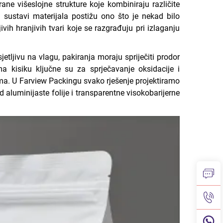
ne višeslojne strukture koje kombiniraju različite
eni sustavi materijala postižu ono što je nekad bilo
ih hranjivih tvari koje se razgrađuju pri izlaganju
etljivu na vlagu, pakiranja moraju spriječiti prodor
ma kisiku ključne su za sprječavanje oksidacije i
ama. U Farview Packingu svako rješenje projektiramo
 aluminijaste folije i transparentne visokobarijerne