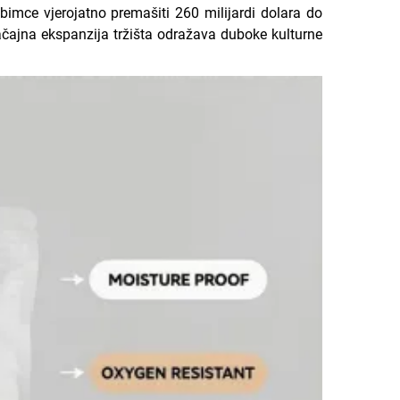
ubimce vjerojatno premašiti 260 milijardi dolara do
ačajna ekspanzija tržišta odražava duboke kulturne