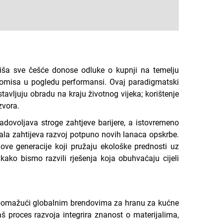
oliša sve češće donose odluke o kupnji na temelju
promisa u pogledu performansi. Ovaj paradigmatski
tavljuju obradu na kraju životnog vijeka; korištenje
zvora.
adovoljava stroge zahtjeve barijere, a istovremeno
jala zahtijeva razvoj potpuno novih lanaca opskrbe.
ove generacije koji pružaju ekološke prednosti uz
ko bismo razvili rješenja koja obuhvaćaju cijeli
, pomažući globalnim brendovima za hranu za kućne
š proces razvoja integrira znanost o materijalima,