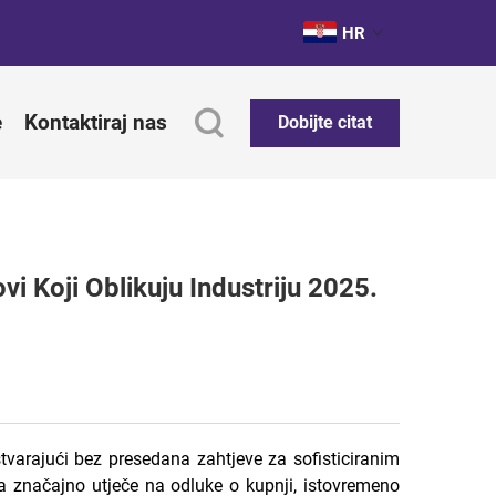
HR
e
Kontaktiraj nas
Dobijte citat
i Koji Oblikuju Industriju 2025.
stvarajući bez presedana zahtjeve za sofisticiranim
a značajno utječe na odluke o kupnji, istovremeno