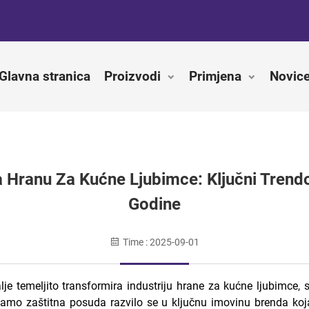
Glavna stranica
Proizvodi
Primjena
Novic
Hranu Za Kućne Ljubimce: Ključni Trendov
Godine
Time : 2025-09-01
je temeljito transformira industriju hrane za kućne ljubimce, 
amo zaštitna posuda razvilo se u ključnu imovinu brenda koj