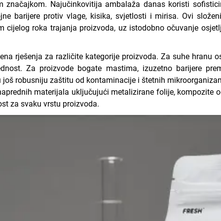
značajkom. Najučinkovitija ambalaža danas koristi sofisticira
jne barijere protiv vlage, kisika, svjetlosti i mirisa. Ovi slož
ijelog roka trajanja proizvoda, uz istodobno očuvanje osjetljiv
ena rješenja za različite kategorije proizvoda. Za suhe hranu osj
ijednost. Za proizvode bogate mastima, izuzetno barijere pre
u još robusniju zaštitu od kontaminacije i štetnih mikroorganiz
aprednih materijala uključujući metalizirane folije, kompozite od
st za svaku vrstu proizvoda.