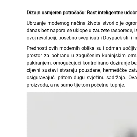
Dizajn usmjeren potrošaču: Rast inteligentne udob
Ubrzanje modernog načina života stvorilo je ogro
danas bez napora se uklope u zauzete rasporede, i
ovoj revoluciji, posebno sveprisutni Doypack stil i 
Prednosti ovih modernih oblika su i odmah uočljiv
prostor za pohranu u zagušenim kuhinjskim ormarić
pakiranjem, omogućujući kontrolirano doziranje be
cijevni sustavi stvaraju pouzdane, hermetičke zat
osiguravajući pritom dugu svježinu sadržaja. Ova
proizvoda, a ne samo tijekom početne kupnje.