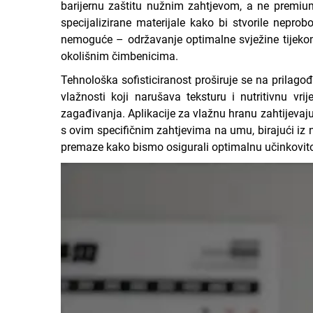
barijernu zaštitu nužnim zahtjevom, a ne premium 
specijalizirane materijale kako bi stvorile neprobo
nemoguće – održavanje optimalne svježine tijekom c
okolišnim čimbenicima.
Tehnološka sofisticiranost proširuje se na prilagođ
vlažnosti koji narušava teksturu i nutritivnu vr
zagađivanja. Aplikacije za vlažnu hranu zahtijevaj
s ovim specifičnim zahtjevima na umu, birajući iz n
premaze kako bismo osigurali optimalnu učinkovito