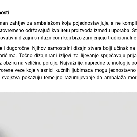
nosti
man zahtjev za ambalažom koja pojednostavljuje, a ne kompli
stovremeno održavajući kvalitetu proizvoda između uporaba. Sto
inovativni dizajni s mlaznicom koji brzo zamjenjuju tradicionalne
e i dugoročne. Njihov samostalni dizajn stvara bolji učinak n
ima. Točno dizajnirani izljevi za lijevanje sprječavaju prlja
z obzira na veličinu porcije. Najvažnije, napredne tehnologije
vorene veze koje vlasnici kućnih ljubimaca mogu jednostavno 
 svojstva pokazuju temeljno razumijevanje da ambalaža mora s