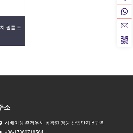
레치 필름 포
주소
허베이성 촌저우시 동광현 청둥 산업단지 B구역
+86-17360718564