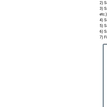
2) S
3) S
etc.)
4) S
5) S
6) S
7) 