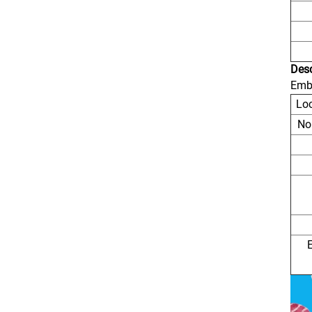
Desc
Emba
Loc
No