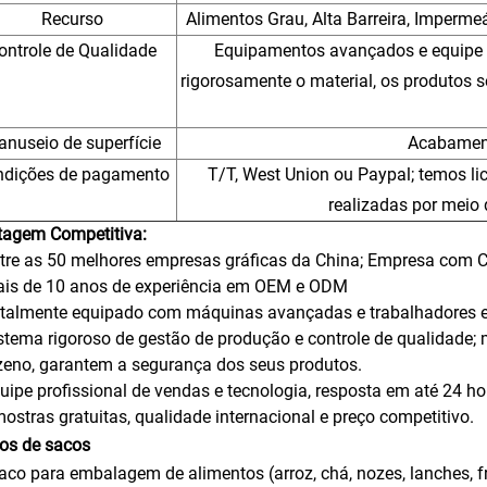
Recurso
Alimentos Grau, Alta Barreira, Imperme
ontrole de Qualidade
Equipamentos avançados e equipe ex
rigorosamente o material, os produtos
nuseio de superfície
Acabament
ndições de pagamento
T/T, West Union ou Paypal; temos li
realizadas por meio 
tagem Competitiva:
re as 50 melhores empresas gráficas da China; Empresa com C
is de 10 anos de experiência em OEM e ODM
talmente equipado com máquinas avançadas e trabalhadores e
tema rigoroso de gestão de produção e controle de qualidade; m
eno, garantem a segurança dos seus produtos.
ipe profissional de vendas e tecnologia, resposta em até 24 ho
stras gratuitas, qualidade internacional e preço competitivo.
los de sacos
aco para embalagem de alimentos (arroz, chá, nozes, lanches, frut