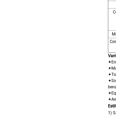
C
Ma
Co
Van
✦Ent
✦Ma
✦To
✦Sis
benz
✦Equ
✦Amo
Esti
1) S