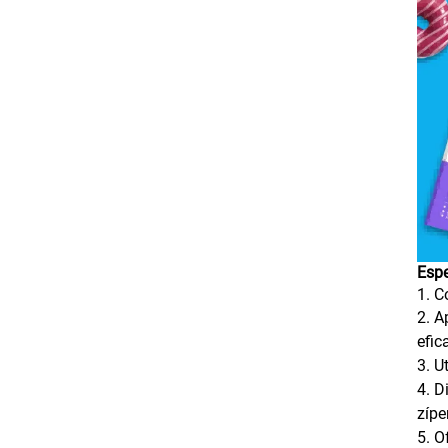
Espe
1. C
2. A
efi
3. U
4. D
zípe
5. O