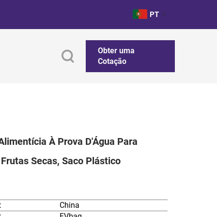
PT
Obter uma
Cotação
limentícia À Prova D'Água Para
Frutas Secas, Saco Plástico
:
China
:
FVbag