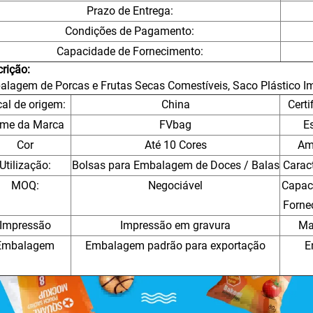
Prazo de Entrega:
Condições de Pagamento:
Capacidade de Fornecimento:
rição:
lagem de Porcas e Frutas Secas Comestíveis, Saco Plástico 
al de origem:
China
Certi
me da Marca
FVbag
Es
Cor
Até 10 Cores
Am
Utilização:
Bolsas para Embalagem de Doces / Balas
Caract
MOQ:
Negociável
Capac
Forne
Impressão
Impressão em gravura
Ma
Embalagem
Embalagem padrão para exportação
E