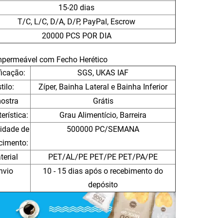
15-20 dias
T/C, L/C, D/A, D/P, PayPal, Escrow
20000 PCS POR DIA
Impermeável com Fecho Herético
ficação:
SGS, UKAS IAF
tilo:
Zíper, Bainha Lateral e Bainha Inferior
ostra
Grátis
erística:
Grau Alimentício, Barreira
idade de
500000 PC/SEMANA
cimento:
terial
PET/AL/PE PET/PE PET/PA/PE
nvio
10 - 15 dias após o recebimento do
depósito