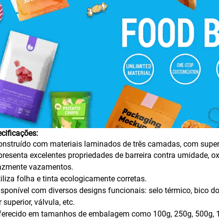
cificações:
onstruído com materiais laminados de três camadas, com super
presenta excelentes propriedades de barreira contra umidade, oxi
cazmente vazamentos.
tiliza folha e tinta ecologicamente corretas.
isponível com diversos designs funcionais: selo térmico, bico 
r superior, válvula, etc.
ferecido em tamanhos de embalagem como 100g, 250g, 500g, 1