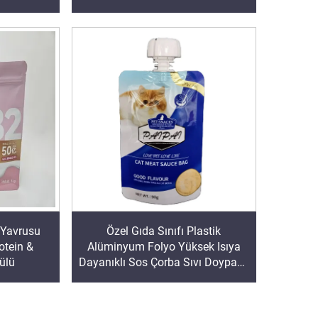
 Yavrusu
Özel Gıda Sınıfı Plastik
otein &
Alüminyum Folyo Yüksek Isıya
ülü
Dayanıklı Sos Çorba Sıvı Doypack
Torba 121 Retort Emzikli Pouch