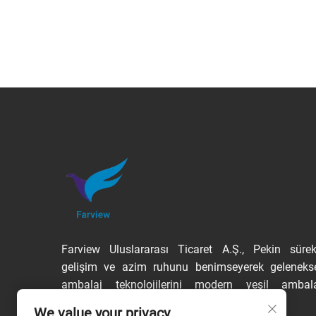
Farview Uluslararası Ticaret A.Ş., Pekin sürek
gelişim ve azim ruhunu benimseyerek geleneks
ambalaj teknolojilerini modern yeşil ambal
anlayışıyla birleştirmiştir.
We value your privacy