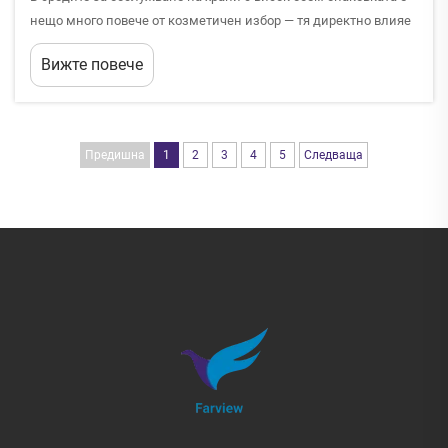
нещо много повече от козметичен избор — тя директно влияе
върху цялостността на продукта, клиентското изживяване и
Вижте повече
оперативната ефективност. За веригите от бързо хранене и
сладкарните едно решение за опаковане...
Предишна
1
2
3
4
5
Следваща