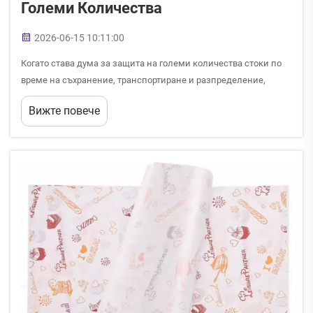
Големи Количества
2026-06-15 10:11:00
Когато става дума за защита на големи количества стоки по
време на съхранение, транспортиране и разпределение,
пластмасовата ролкова фолиева лента се е утвърдила като
Вижте повече
един от най-многофункционалните и икономически
ефективни материали както в хранителнопромишлени, така и
в промишлени среди. Независимо дали...