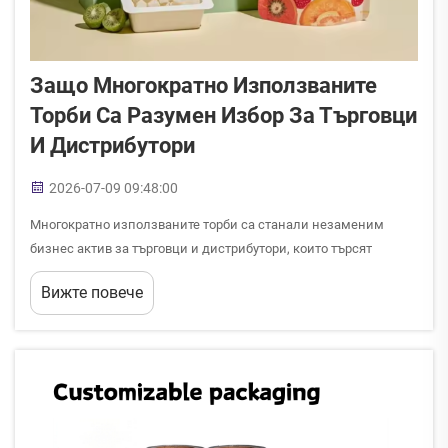
Защо Многократно Използваните
Торби Са Разумен Избор За Търговци
И Дистрибутори
2026-07-09 09:48:00
Многократно използваните торби са станали незаменим
бизнес актив за търговци и дистрибутори, които търсят
конкурентно предимство на днешния пазар. Освен
Вижте повече
екологичната им привлекателност, многократно
използваните торби осигуряват измерими финансови ползи,
подобряват разпознаваемостта на брендовете, а...