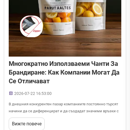
Многократно Използваеми Чанти За
Брандиране: Как Компании Могат Да
Се Отличават
2026-07-22 16:53:00
В днешния конкурентен пазар компаниите постоянно търсят
начини да се диференцират и да създадат значими връзки с
клиентите си. Многократно използваемите чанти за
Вижте повече
брандиране са се превърнали в една от най-ефективните