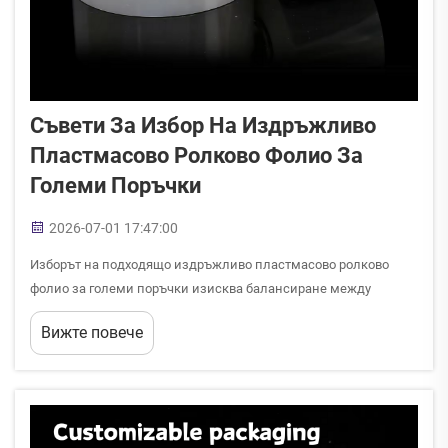
Съвети За Избор На Издръжливо
Пластмасово Ролково Фолио За
Големи Поръчки
2026-07-01 17:47:00
Изборът на подходящо издръжливо пластмасово ролково
фолио за големи поръчки изисква балансиране между
производителност, разходи и оперативна ефективност. При
Вижте повече
закупуване на голям обем рисковете са по-високи, тъй като
дефектите в материала или неоптималните спецификации
могат да се отразят върху цялата...