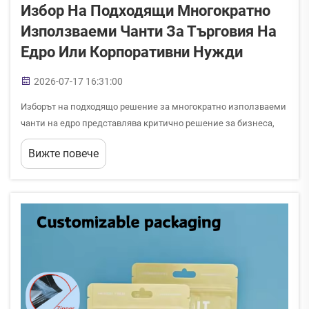
Избор На Подходящи Многократно
Използваеми Чанти За Търговия На
Едро Или Корпоративни Нужди
2026-07-17 16:31:00
Изборът на подходящо решение за многократно използваеми
чанти на едро представлява критично решение за бизнеса,
който търси баланс между икономическа ефективност,
Вижте повече
видимост на бранда и екологична отговорност. Независимо
дали управлявате корпоративна рекламна кампания,
стартирате устойчива...