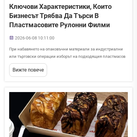
Ключови Характеристики, Които
Бизнесът Трябва Да Търси В
Пластмасовите Рулонни Филми
2026-06-08 10:11:00
При набавянето на опаковъчни материали за индустриални
или търговски операции изборът на подходящия пластмасов
рулонен филм може да окаже значително влияние върху
Вижте повече
оперативната ефективност, безопасното съхранение на
продуктите и общото управление на разходите. С толкова
много налични опции...