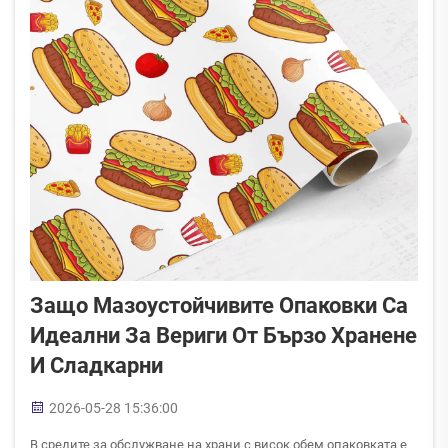
Защо Мазоустойчивите Опаковки Са
Идеални За Вериги От Бързо Хранене
И Сладкарни
2026-05-28 15:36:00
В средите за обслужване на храни с висок обем опаковката е