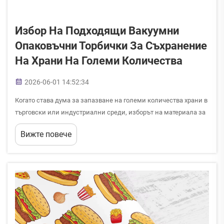
Избор На Подходящи Вакуумни
Опаковъчни Торбички За Съхранение
На Храни На Големи Количества
2026-06-01 14:52:34
Когато става дума за запазване на големи количества храни в
търговски или индустриални среди, изборът на материала за
контейнера може да определи успеха или неуспеха на вашето
Вижте повече
съхранение. Вакуумните опаковъчни торбички са станали
едно от най-доверените решения за съхранение на храни на
големи количества...