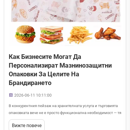
Как Бизнесите Могат Да
Персонализират Мазнинозащитни
Опаковки За Целите На
Брандирането
2026-06-11 10:11:00
В конкурентния пейзаж на хранителната услуга и търговията
опаковката вече не е просто функционална необходимост — тя
е един от най-мощните контактни точки, чрез които брендът
Вижте повече
взаимодейства с клиентите си. Маслорезистентните опаковки