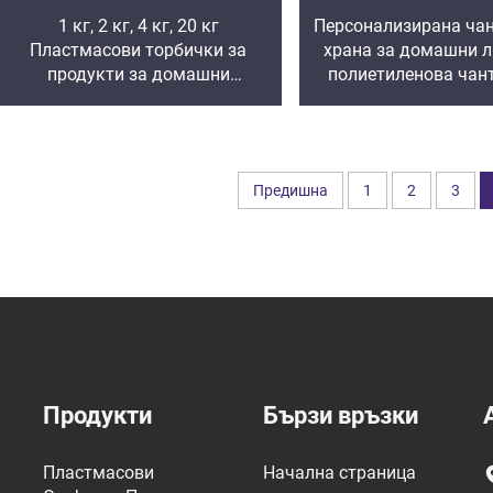
1 кг, 2 кг, 4 кг, 20 кг
Персонализирана чант
Пластмасови торбички за
храна за домашни 
продукти за домашни
полиетиленова чант
любимци, персонализирани
алуминиева фолиа с
опаковки за пясък за котки
за опаковане на х
кучета
Предишна
1
2
3
Продукти
Бързи връзки
Пластмасови
Начална страница