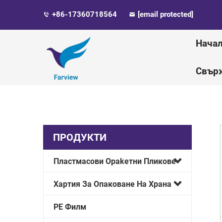
+86-17360718564
[email protected]
Начал
Свърж
ПРОДУКТИ
Пластмасови Оpakетни Пликове
Хартия За Опаковане На Храна
PE Филм