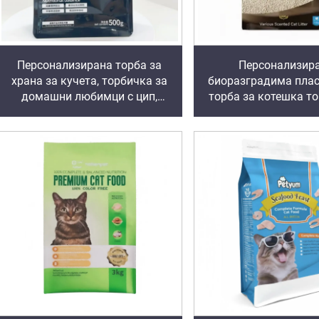
Персонализирана торба за
Персонализир
храна за кучета, торбичка за
биоразградима пла
домашни любимци с цип,
торба за котешка то
права, с плоско дъно, майляр,
плоско дъно, 5 кг, 
топло запечатващи се
дръжка
торбички за кучета с прозорец