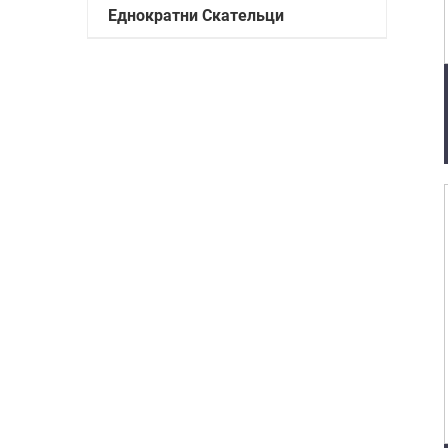
Еднократни Скательци