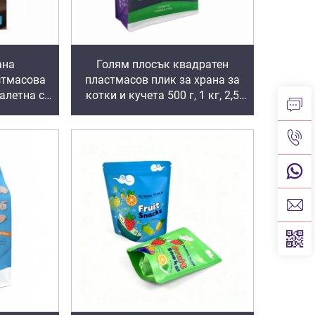
ана
Голям плосък квадратен
стмасова
пластмасов плик за храна за
алетна с
котки и кучета 500 г, 1 кг, 2,5
10 кг, с
кг, 10 кг, 15 кг, 20 кг