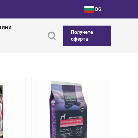
BG
вини
Получете
оферта