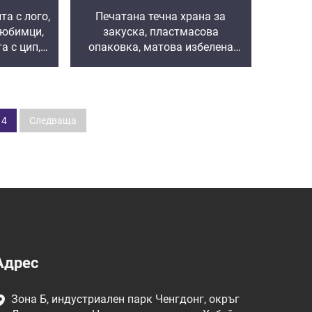
а с лого,
Печатана течна храна за
любимци,
закуска, пластмасова
а с цип,
опаковка, матова избелена
 прозорец
циповидна упорита опаковка,
рана за
чанта на склад
4
Следваща
Адрес
Зона Б, индустриален парк Ченгдонг, окръг