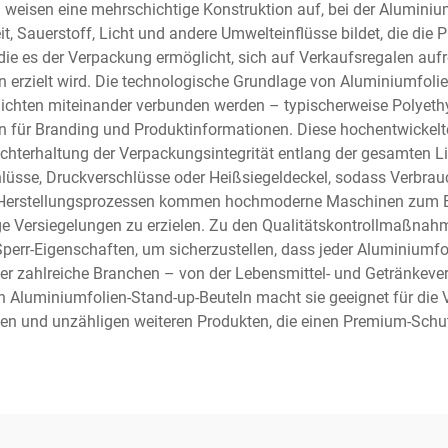
el weisen eine mehrschichtige Konstruktion auf, bei der Aluminiu
, Sauerstoff, Licht und andere Umwelteinflüsse bildet, die die 
die es der Verpackung ermöglicht, sich auf Verkaufsregalen aufr
erzielt wird. Die technologische Grundlage von Aluminiumfolien
ichten miteinander verbunden werden – typischerweise Polyethyl
 für Branding und Produktinformationen. Diese hochentwickelte
echterhaltung der Verpackungsintegrität entlang der gesamten Lie
lüsse, Druckverschlüsse oder Heißsiegeldeckel, sodass Verbrauc
n Herstellungsprozessen kommen hochmoderne Maschinen zum Ei
ge Versiegelungen zu erzielen. Zu den Qualitätskontrollmaßnah
perr-Eigenschaften, um sicherzustellen, dass jeder Aluminiumf
über zahlreiche Branchen – von der Lebensmittel- und Getränkev
von Aluminiumfolien-Stand-up-Beuteln macht sie geeignet für di
en und unzähligen weiteren Produkten, die einen Premium-Schutz