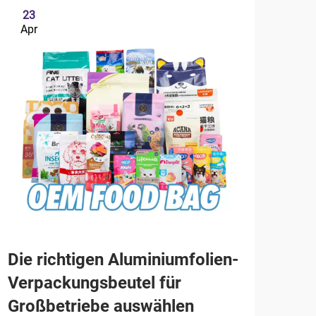
23
2
Apr
Ap
Die richtigen Aluminiumfolien-
Wie
Verpackungsbeutel für
Un
Großbetriebe auswählen
unt