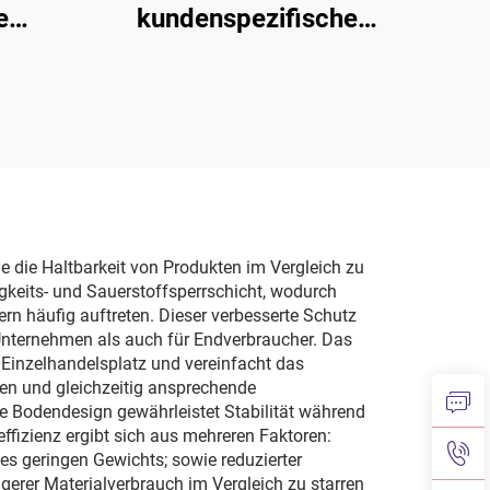
e
kundenspezifische
ckung
Kunststoff-Beutel mit
Ausgießer 2,5 L und 5 L,
Standbeutel für
Flüssigkeiten zum
Kochen, Wasser, Saft,
Getränke, sicher für
Mineralwasser
 die Haltbarkeit von Produkten im Vergleich zu
gkeits- und Sauerstoffsperrschicht, wodurch
ern häufig auftreten. Dieser verbesserte Schutz
Unternehmen als auch für Endverbraucher. Das
n Einzelhandelsplatz und vereinfacht das
n und gleichzeitig ansprechende
 Bodendesign gewährleistet Stabilität während
effizienz ergibt sich aus mehreren Faktoren:
des geringen Gewichts; sowie reduzierter
gerer Materialverbrauch im Vergleich zu starren