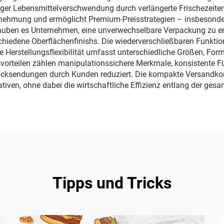
iger Lebensmittelverschwendung durch verlängerte Frischezeiten
nehmung und ermöglicht Premium-Preisstrategien – insbesonder
lauben es Unternehmen, eine unverwechselbare Verpackung zu ent
chiedene Oberflächenfinishs. Die wiederverschließbaren Funkti
Herstellungsflexibilität umfasst unterschiedliche Größen, Form
svorteilen zählen manipulationssichere Merkmale, konsistente 
cksendungen durch Kunden reduziert. Die kompakte Versandkon
tiven, ohne dabei die wirtschaftliche Effizienz entlang der ges
Tipps und Tricks