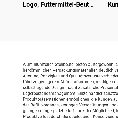
Logo, Futtermittel-Beutel
Kun
aus Polybeutel mit Zip-
Vers
Verschluss,
Beut
Aluminiumfolie mit
Fenster für
Verp
Hundefutterverpackung
trock
Aluminiumfolien-Stehbeutel bieten außergewöhnlich
herkömmlichen Verpackungsmaterialien deutlich ver
Alterung, Ranzigkeit und Qualitätsverluste verhinde
führt zu geringerem Abfallaufkommen, niedrigeren
selbsttragende Design macht zusätzliche Präsentati
Lagerbestandsmanagement. Einzelhändler schätzen
Produktpräsentationen ermöglichen, die Kunden au
des Befüllvorgangs, verringert Verschüttungen und e
geringerer Lagerplatzbedarf dank der Möglichkeit, l
Produktverlust durch die überlegenen Konservierung