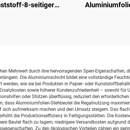
ststoff-8-seitiger
Aluminiumfoli
chluss-Flachboden-
Lebensmittelverpa
el mit Alufolie und
Retortbeutel
Reißverschluss,
ackungsbeutel für
ene Tierleckereien,
Katzenfutter,
Hundefutter
en Mehrwert durch ihre hervorragenden Sperr-Eigenschaften, die
längern. Die Aluminiumschicht bildet eine vollständige Feuchti
rt werden, wie sie bei Produkten in Papier- oder Kunststoffbehält
 Ersatzkosten sowie höherer Kundenzufriedenheit – sowohl für 
onshilfen oder Stützen überflüssig, reduziert den erforderliche
, dass Aluminiumfolien-Stehbeutel die Regalnutzung maximiere
f sich aufmerksam machen und den Umsatz steigern. Das flache
rhöht die Produktionseffizienz in Fertigungsstätten. Die Kosten
eere Beutel flach zu lagern; niedrigere Versandkosten aufgrund 
seigenschaften. Zu den ökologischen Vorteilen zählen ein gerin