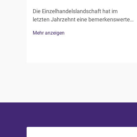
Die Einzelhandelslandschaft hat im
letzten Jahrzehnt eine bemerkenswerte
Transformation der
Mehr anzeigen
Verpackungslösungen erlebt, wobei
Reißverschluss-Snackbeutel zu einer der
gefragtesten Verpackungsoptionen für
Einzelhändler in verschiedenen Branchen
geworden sind. Diese vielseitigen Verp...