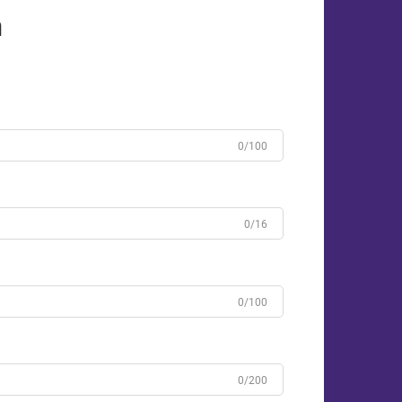
n
0/100
0/16
0/100
0/200