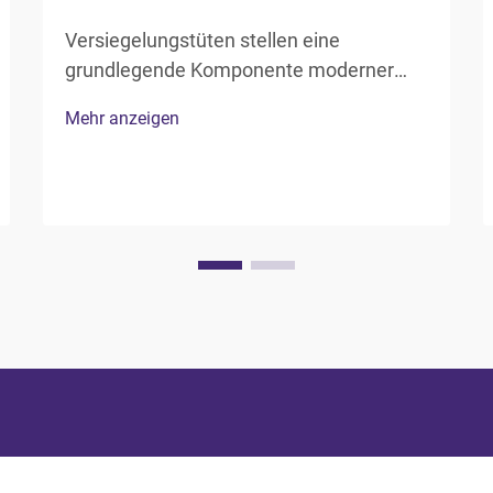
Versiegelungstüten stellen eine
grundlegende Komponente moderner
kommerzieller Verpackungssysteme dar
Mehr anzeigen
und finden Einsatz in einer Vielzahl von
Branchen – von der
Lebensmittelverarbeitung bis hin zur
Pharmazie. Diese speziellen Behälter
bieten einen entscheidenden Schutz vor
Kontamination, Feuchtigkeit, Sauerstoff,
a...