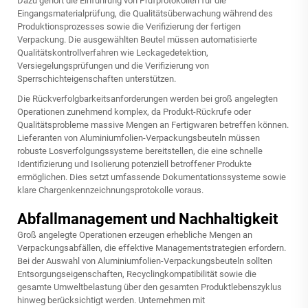
Dazu gehört die Einführung von Prüfprotokollen für die
Eingangsmaterialprüfung, die Qualitätsüberwachung während des
Produktionsprozesses sowie die Verifizierung der fertigen
Verpackung. Die ausgewählten Beutel müssen automatisierte
Qualitätskontrollverfahren wie Leckagedetektion,
Versiegelungsprüfungen und die Verifizierung von
Sperrschichteigenschaften unterstützen.
Die Rückverfolgbarkeitsanforderungen werden bei groß angelegten
Operationen zunehmend komplex, da Produkt-Rückrufe oder
Qualitätsprobleme massive Mengen an Fertigwaren betreffen können.
Lieferanten von Aluminiumfolien-Verpackungsbeuteln müssen
robuste Losverfolgungssysteme bereitstellen, die eine schnelle
Identifizierung und Isolierung potenziell betroffener Produkte
ermöglichen. Dies setzt umfassende Dokumentationssysteme sowie
klare Chargenkennzeichnungsprotokolle voraus.
Abfallmanagement und Nachhaltigkeit
Groß angelegte Operationen erzeugen erhebliche Mengen an
Verpackungsabfällen, die effektive Managementstrategien erfordern.
Bei der Auswahl von Aluminiumfolien-Verpackungsbeuteln sollten
Entsorgungseigenschaften, Recyclingkompatibilität sowie die
gesamte Umweltbelastung über den gesamten Produktlebenszyklus
hinweg berücksichtigt werden. Unternehmen mit