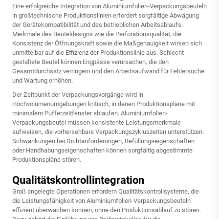
Eine erfolgreiche Integration von Aluminiumfolien-Verpackungsbeuteln
in großtechnische Produktionslinien erfordert sorgfältige Abwägung
der Gerätekompatibilität und des betrieblichen Arbeitsablaufs.
Merkmale des Beuteldesigns wie die Perforationsqualität, die
Konsistenz der Öffnungskraft sowie die Maßgenauigkeit wirken sich
unmittelbar auf die Effizienz der Produktionslinie aus. Schlecht
gestaltete Beutel können Engpässe verursachen, die den
Gesamtdurchsatz verringern und den Arbeitsaufwand für Fehlersuche
und Wartung erhöhen.
Der Zeitpunkt der Verpackungsvorgänge wird in
Hochvolumenumgebungen kritisch, in denen Produktionspläne mit
minimalem Pufferzeitfenster ablaufen. Aluminiumfolien-
Verpackungsbeutel müssen konsistente Leistungsmerkmale
aufweisen, die vorhersehbare Verpackungszykluszeiten unterstützen.
Schwankungen bei Dichtanforderungen, Befüllungseigenschaften
oder Handhabungseigenschaften können sorgfältig abgestimmte
Produktionspläne stören.
Qualitätskontrollintegration
Groß angelegte Operationen erfordern Qualitätskontrollsysteme, die
die Leistungsfähigkeit von Aluminiumfolien-Verpackungsbeuteln
effizient überwachen können, ohne den Produktionsablauf zu stören.