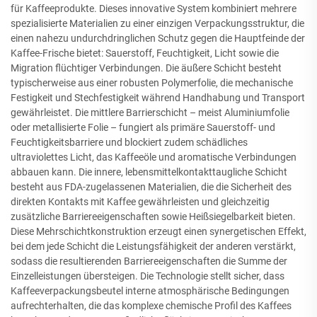
für Kaffeeprodukte. Dieses innovative System kombiniert mehrere
spezialisierte Materialien zu einer einzigen Verpackungsstruktur, die
einen nahezu undurchdringlichen Schutz gegen die Hauptfeinde der
Kaffee-Frische bietet: Sauerstoff, Feuchtigkeit, Licht sowie die
Migration flüchtiger Verbindungen. Die äußere Schicht besteht
typischerweise aus einer robusten Polymerfolie, die mechanische
Festigkeit und Stechfestigkeit während Handhabung und Transport
gewährleistet. Die mittlere Barrierschicht – meist Aluminiumfolie
oder metallisierte Folie – fungiert als primäre Sauerstoff- und
Feuchtigkeitsbarriere und blockiert zudem schädliches
ultraviolettes Licht, das Kaffeeöle und aromatische Verbindungen
abbauen kann. Die innere, lebensmittelkontakttaugliche Schicht
besteht aus FDA-zugelassenen Materialien, die die Sicherheit des
direkten Kontakts mit Kaffee gewährleisten und gleichzeitig
zusätzliche Barriereeigenschaften sowie Heißsiegelbarkeit bieten.
Diese Mehrschichtkonstruktion erzeugt einen synergetischen Effekt,
bei dem jede Schicht die Leistungsfähigkeit der anderen verstärkt,
sodass die resultierenden Barriereeigenschaften die Summe der
Einzelleistungen übersteigen. Die Technologie stellt sicher, dass
Kaffeeverpackungsbeutel interne atmosphärische Bedingungen
aufrechterhalten, die das komplexe chemische Profil des Kaffees