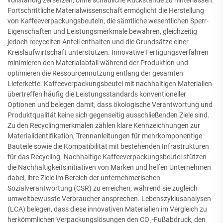
vollständig zersetzen, ohne schädliche Rückstände zu hinterlassen.
Fortschrittliche Materialwissenschaft ermöglicht die Herstellung
von Kaffeeverpackungsbeuteln, die sämtliche wesentlichen Sperr-
Eigenschaften und Leistungsmerkmale bewahren, gleichzeitig
jedoch recycelten Anteil enthalten und die Grundsätze einer
Kreislaufwirtschaft unterstützen. Innovative Fertigungsverfahren
minimieren den Materialabfall während der Produktion und
optimieren die Ressourcennutzung entlang der gesamten
Lieferkette. Kaffeeverpackungsbeutel mit nachhaltigen Materialien
übertreffen häufig die Leistungsstandards konventioneller
Optionen und belegen damit, dass ökologische Verantwortung und
Produktqualität keine sich gegenseitig ausschließenden Ziele sind.
Zu den Recyclingmerkmalen zählen klare Kennzeichnungen zur
Materialidentifikation, Trennanleitungen für mehrkomponentige
Bauteile sowie die Kompatibilität mit bestehenden Infrastrukturen
für das Recycling. Nachhaltige Kaffeeverpackungsbeutel stützen
die Nachhaltigkeitsinitiativen von Marken und helfen Unternehmen
dabei, ihre Ziele im Bereich der unternehmerischen
Sozialverantwortung (CSR) zu erreichen, während sie zugleich
umweltbewusste Verbraucher ansprechen. Lebenszyklusanalysen
(LCA) belegen, dass diese innovativen Materialien im Vergleich zu
herkömmlichen Verpackungslösungen den CO₂-Fußabdruck, den