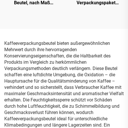
Beutel, nach Maß
Verpackungspaket
gefertigt, leere
Meerthorn-Pierzpuree
Feuchttüchertüten, mittig
Verpackungsteile Ziplock-
versiegelte Beutel für
Mylar-Tasche
Feuchttücher,
Gesichtsmaske
Kaffeeverpackungsbeutel bieten außergewöhnlichen
Mehrwert durch ihre hervorragenden
Konservierungseigenschaften, die die Haltbarkeit des
Produkts im Vergleich zu herkömmlichen
Verpackungsmethoden deutlich verlängern. Diese Beutel
schaffen eine luftdichte Umgebung, die Oxidation – die
Hauptursache für die Qualitätsminderung von Kaffee –
verhindert und so sicherstellt, dass Verbraucher Kaffee mit
maximaler Geschmacksintensität und aromatischer Vielfalt
erhalten. Die Feuchtigkeitssperre schützt vor Schäden
durch hohe Luftfeuchtigkeit, die zu Schimmelbildung und
Geschmacksverlust führen können, wodurch
Kaffeeverpackungsbeutel ideal für unterschiedliche
Klimabedingungen und längere Lagerzeiten sind. Ein