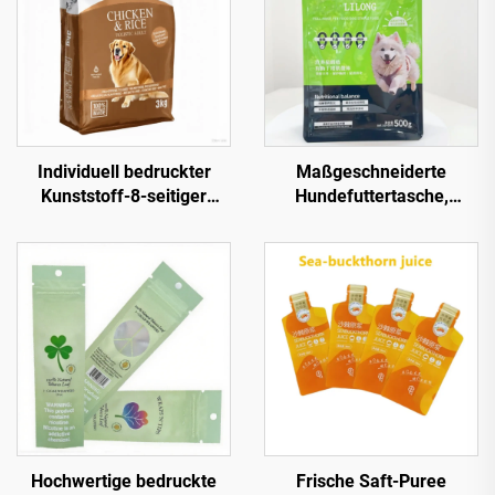
Individuell bedruckter
Maßgeschneiderte
Kunststoff-8-seitiger
Hundefuttertasche,
Verschluss-Flachboden-
Tierleckereien-Stehbeutel,
Beutel mit Alufolie und
flacher Boden,
Reißverschluss,
Reißverschluss, Mylar-
Verpackungsbeutel für
Beutel, hitzeversiegelbar,
trockene Tierleckereien,
Hundefutter-
Katzenfutter, Hundefutter
Verpackungsbeutel mit
Sichtfenster
Hochwertige bedruckte
Frische Saft-Puree