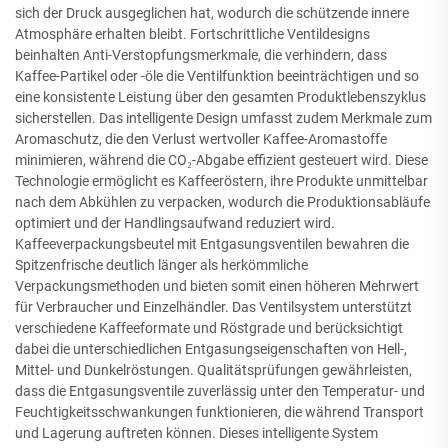
sich der Druck ausgeglichen hat, wodurch die schützende innere
Atmosphäre erhalten bleibt. Fortschrittliche Ventildesigns
beinhalten Anti-Verstopfungsmerkmale, die verhindern, dass
Kaffee-Partikel oder -öle die Ventilfunktion beeinträchtigen und so
eine konsistente Leistung über den gesamten Produktlebenszyklus
sicherstellen. Das intelligente Design umfasst zudem Merkmale zum
Aromaschutz, die den Verlust wertvoller Kaffee-Aromastoffe
minimieren, während die CO₂-Abgabe effizient gesteuert wird. Diese
Technologie ermöglicht es Kaffeeröstern, ihre Produkte unmittelbar
nach dem Abkühlen zu verpacken, wodurch die Produktionsabläufe
optimiert und der Handlingsaufwand reduziert wird.
Kaffeeverpackungsbeutel mit Entgasungsventilen bewahren die
Spitzenfrische deutlich länger als herkömmliche
Verpackungsmethoden und bieten somit einen höheren Mehrwert
für Verbraucher und Einzelhändler. Das Ventilsystem unterstützt
verschiedene Kaffeeformate und Röstgrade und berücksichtigt
dabei die unterschiedlichen Entgasungseigenschaften von Hell-,
Mittel- und Dunkelröstungen. Qualitätsprüfungen gewährleisten,
dass die Entgasungsventile zuverlässig unter den Temperatur- und
Feuchtigkeitsschwankungen funktionieren, die während Transport
und Lagerung auftreten können. Dieses intelligente System