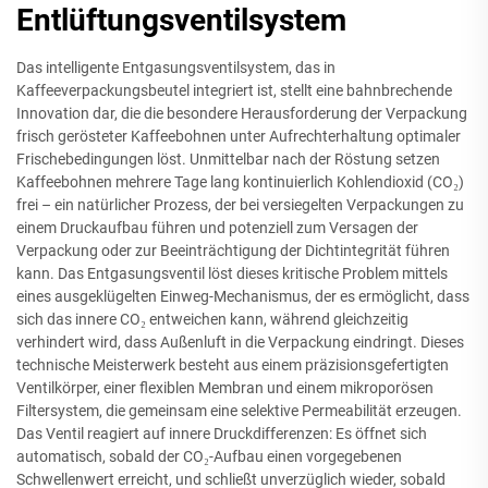
Entlüftungsventilsystem
Das intelligente Entgasungsventilsystem, das in
Kaffeeverpackungsbeutel integriert ist, stellt eine bahnbrechende
Innovation dar, die die besondere Herausforderung der Verpackung
frisch gerösteter Kaffeebohnen unter Aufrechterhaltung optimaler
Frischebedingungen löst. Unmittelbar nach der Röstung setzen
Kaffeebohnen mehrere Tage lang kontinuierlich Kohlendioxid (CO₂)
frei – ein natürlicher Prozess, der bei versiegelten Verpackungen zu
einem Druckaufbau führen und potenziell zum Versagen der
Verpackung oder zur Beeinträchtigung der Dichtintegrität führen
kann. Das Entgasungsventil löst dieses kritische Problem mittels
eines ausgeklügelten Einweg-Mechanismus, der es ermöglicht, dass
sich das innere CO₂ entweichen kann, während gleichzeitig
verhindert wird, dass Außenluft in die Verpackung eindringt. Dieses
technische Meisterwerk besteht aus einem präzisionsgefertigten
Ventilkörper, einer flexiblen Membran und einem mikroporösen
Filtersystem, die gemeinsam eine selektive Permeabilität erzeugen.
Das Ventil reagiert auf innere Druckdifferenzen: Es öffnet sich
automatisch, sobald der CO₂-Aufbau einen vorgegebenen
Schwellenwert erreicht, und schließt unverzüglich wieder, sobald