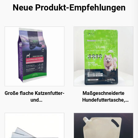
Neue Produkt-Empfehlungen
Große flache Katzenfutter-
Maßgeschneiderte
und
Hundefuttertasche,
Hundefutterverpackung
Tierleckereien-Stehbeutel,
500g 1kg 2,5kg 10kg 15kg
flacher Boden,
20kg mit quadratischem
Reißverschluss, Mylar-
Boden aus Kunststoff
Beutel, hitzeversiegelbar,
Hundefutter-