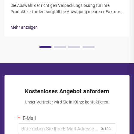
Die Auswahl der richtigen Verpackungslösung für Ihre
Produkte erfordert sorgfältige Abwägung mehrerer Faktoren,
die unmittelbar den Produktschutz, das Kundenerlebnis und
die betriebliche Effizienz beeinflussen. Die Entscheidung
Mehr anzeigen
zwischen Reißverschluss- und Heißsiegelbeuteln stellt...
Kostenloses Angebot anfordern
Unser Vertreter wird Sie in Kürze kontaktieren.
E-Mail
0/100