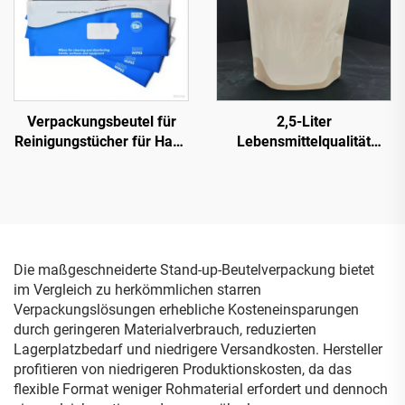
Verpackungsbeutel mit
Sichtfenster
Verpackungsbeutel für
2,5-Liter
Reinigungstücher für Haut,
Lebensmittelqualität
Hände und Gesicht, leere
Flüssigkeits-Speicher-
Kunststoff-
Kunststoff-Wasserbeutel
Feuchttuchbeutel,
Stand-Up-Beutel mit
Feuchttücher für Kinder
Ausgießer und tragbarem
Griff für Outdoor-
Speicherung, Wodka,
Die maßgeschneiderte Stand-up-Beutelverpackung bietet
Champagner
im Vergleich zu herkömmlichen starren
Verpackungslösungen erhebliche Kosteneinsparungen
durch geringeren Materialverbrauch, reduzierten
Lagerplatzbedarf und niedrigere Versandkosten. Hersteller
profitieren von niedrigeren Produktionskosten, da das
flexible Format weniger Rohmaterial erfordert und dennoch