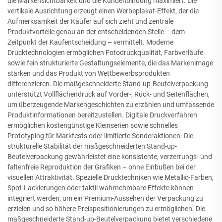
die Markensichtbarkeit und die Kundenbindung maximiert. Die
vertikale Ausrichtung erzeugt einen Werbeplakat-Effekt, der die
Aufmerksamkeit der Käufer auf sich zieht und zentrale
Produktvorteile genau an der entscheidenden Stelle – dem
Zeitpunkt der Kaufentscheidung – vermittelt. Moderne
Drucktechnologien ermöglichen Fotodruckqualität, Farbverläufe
sowie fein strukturierte Gestaltungselemente, die das Markenimage
stärken und das Produkt von Wettbewerbsprodukten
differenzieren. Die maßgeschneiderte Stand-up-Beutelverpackung
unterstützt Vollflächendruck auf Vorder-, Rück- und Seitenflächen,
um überzeugende Markengeschichten zu erzählen und umfassende
Produktinformationen bereitzustellen. Digitale Druckverfahren
ermöglichen kostengünstige Kleinserien sowie schnelles
Prototyping für Marktests oder limitierte Sonderaktionen. Die
strukturelle Stabilität der maßgeschneiderten Stand-up-
Beutelverpackung gewährleistet eine konsistente, verzerrungs- und
faltenfreie Reproduktion der Grafiken – ohne Einbußen bei der
visuellen Attraktivität. Spezielle Drucktechniken wie Metallic-Farben,
Spot-Lackierungen oder taktil wahrnehmbare Effekte können
integriert werden, um ein Premium-Aussehen der Verpackung zu
erzielen und so höhere Preispositionierungen zu ermöglichen. Die
maßgeschneiderte Stand-up-Beutelverpackung bietet verschiedene