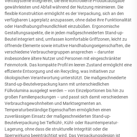
Ventilsysteme integrieren, die eine kontrollierte Produktausgabe
gewährleisten und Abfall während der Nutzung minimieren. Die
flexible Konstruktion ermöglicht es der Verpackung, sich an den
verfügbaren Lagerplatz anzupassen, ohne dabei ihre Funktionalität
oder Handhabungsfreundlichkeit einzubüßen. Ergonomische
Gestaltungsaspekte, die in jeden maßgeschneiderten Stand-up-
Beutel integriert sind, umfassen komfortable Griffzonen, leicht zu
öffnende Elemente sowie intuitive Handhabungseigenschaften, die
verschiedene Verbrauchergruppen ansprechen – darunter
insbesondere ältere Nutzer und Personen mit eingeschränkter
Feinmotorik. Das kompakte Profil im leeren Zustand ermöglicht eine
effiziente Entsorgung und ein Recycling, was Initiativen zur
ökologischen Verantwortung unterstützt. Die maßgeschneiderte
Stand-up-Beutelverpackung kann mit unterschiedlichen
Füllvolumina ausgelegt werden – von Einzelportionen bis hin zu
großen Familienpackungen – und passt sich damit verschiedenen
Verbrauchsgewohnheiten und Marktsegmenten an.
Temperaturbeständige Eigenschaften ermöglichen einen
zuverlässigen Einsatz der maßgeschneiderten Stand-up-
Beutelverpackung bei Tiefkühl-, Kühl- oder Raumtemperatur-
Lagerung, ohne dass die strukturelle Integrität oder die
Sperrwirkung beeinträchtigt wird. Das Verpackungsdesign ist