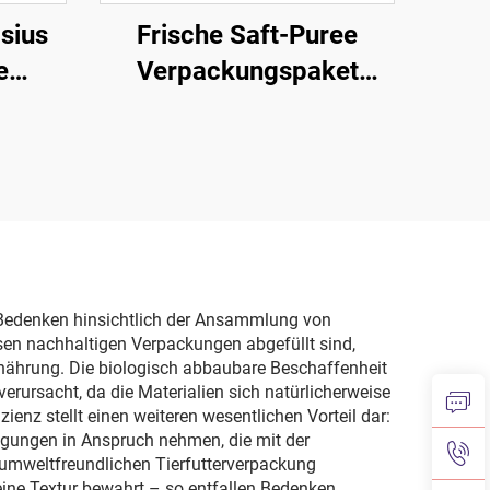
sius
Frische Saft-Puree
e
Verpackungspaket
ckung
Meerthorn-Pierzpuree
Verpackungsteile
Ziplock-Mylar-Tasche
e Bedenken hinsichtlich der Ansammlung von
sen nachhaltigen Verpackungen abgefüllt sind,
 Ernährung. Die biologisch abbaubare Beschaffenheit
rursacht, da die Materialien sich natürlicherweise
enz stellt einen weiteren wesentlichen Vorteil dar:
igungen in Anspruch nehmen, die mit der
umweltfreundlichen Tierfutterverpackung
ine Textur bewahrt – so entfallen Bedenken