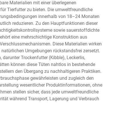
re Materialien mit einer überlegenen
r Tierfutter zu bieten. Die umweltfreundliche
stierungsbedingungen innerhalb von 18–24 Monaten
tlich reduzieren. Zu den Hauptfunktionen dieser
uchtigkeitskontrollsysteme sowie sauerstoffdichte
gehört eine mehrschichtige Konstruktion aus
 Verschlussmechanismen. Diese Materialien wirken
 natürlichen Umgebungen rückstandsfrei zersetzt.
arunter Trockenfutter (Kibble), Leckerlis,
ätten können diese Tüten nahtlos in bestehende
rstellern den Übergang zu nachhaltigeren Praktiken.
erbrauchsphase gewährleisten und zugleich den
rstellung wesentlicher Produktinformationen, ohne
men stellen sicher, dass jede umweltfreundliche
egrität während Transport, Lagerung und Verbrauch