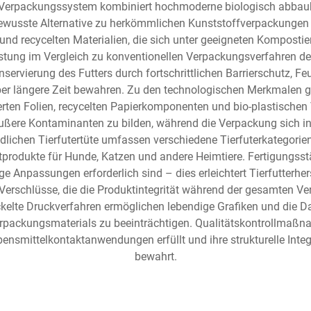
e Verpackungssystem kombiniert hochmoderne biologisch abbauba
usste Alternative zu herkömmlichen Kunststoffverpackungen fü
n und recycelten Materialien, die sich unter geeigneten Kompo
stung im Vergleich zu konventionellen Verpackungsverfahren deu
ervierung des Futters durch fortschrittlichen Barrierschutz, Fe
 über längere Zeit bewahren. Zu den technologischen Merkmalen 
ten Folien, recycelten Papierkomponenten und bio-plastischen
äußere Kontaminanten zu bilden, während die Verpackung sich in
chen Tierfutertüte umfassen verschiedene Tierfuterkategorien, d
produkte für Hunde, Katzen und andere Heimtiere. Fertigungsst
ige Anpassungen erforderlich sind – dies erleichtert Tierfutterhe
 Verschlüsse, die die Produktintegrität während der gesamten V
kelte Druckverfahren ermöglichen lebendige Grafiken und die Da
rpackungsmaterials zu beeinträchtigen. Qualitätskontrollmaßnah
ebensmittelkontaktanwendungen erfüllt und ihre strukturelle Int
bewahrt.