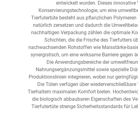
entwickelt wurden. Dieses innovativ
Konservierungstechnologie, um eine umweltbew
Tierfutertüte besteht aus pflanzlichen Polymere
natürlich zersetzen und dadurch die Umweltbela
nachhaltigen Verpackung zählen die optimale Kons
Schichten, die die Frische des Tierfutters
nachwachsenden Rohstoffen wie Maisstärke-basier
synergistisch, um eine wirksame Barriere gegen 
Die Anwendungsbereiche der umweltfreundli
Nahrungsergänzungsmittel sowie spezielle Diät
Produktionslinien integrieren, wobei nur geringfüg
Die Tüten verfügen über wiederverschließbare
Tierhaltern maximalen Komfort bieten. Hochentwic
die biologisch abbaubaren Eigenschaften des Ve
Tierfutertüte strenge Sicherheitsstandards für L