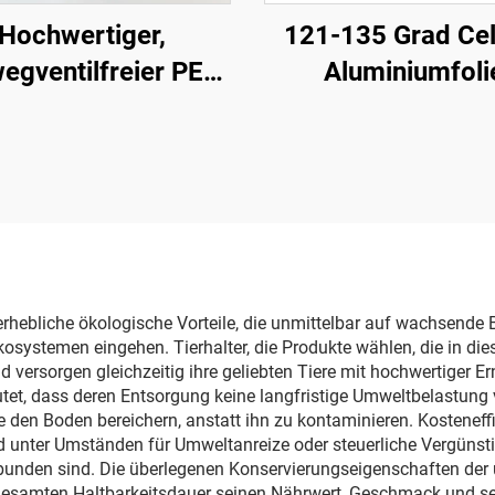
Hochwertiger,
121-135 Grad Cel
egventilfreier PE-
Aluminiumfoli
Verpackungs-
Lebensmittelverpa
hboden-Beutel für
Retortbeutel
e in Bulk mit Ventil
und Logo
 erhebliche ökologische Vorteile, die unmittelbar auf wachsend
osystemen eingehen. Tierhalter, die Produkte wählen, die in die
nd versorgen gleichzeitig ihre geliebten Tiere mit hochwertiger
et, dass deren Entsorgung keine langfristige Umweltbelastung ve
den Boden bereichern, anstatt ihn zu kontaminieren. Kosteneffizi
 unter Umständen für Umweltanreize oder steuerliche Vergünst
unden sind. Die überlegenen Konservierungseigenschaften der 
 gesamten Haltbarkeitsdauer seinen Nährwert, Geschmack und se