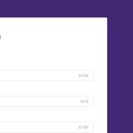
n
0/100
0/16
0/100