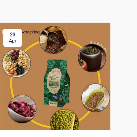
23
2
Apr
Ap