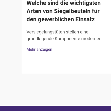
Welche sind die wichtigsten
Arten von Siegelbeuteln für
den gewerblichen Einsatz
Versiegelungstüten stellen eine
grundlegende Komponente moderner
kommerzieller Verpackungssysteme dar
Mehr anzeigen
und finden Einsatz in einer Vielzahl von
Branchen – von der
Lebensmittelverarbeitung bis hin zur
Pharmazie. Diese speziellen Behälter
bieten einen entscheidenden Schutz vor
Kontamination, Feuchtigkeit, Sauerstoff,
a...