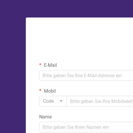
E-Mail
Mobil
Code
Name