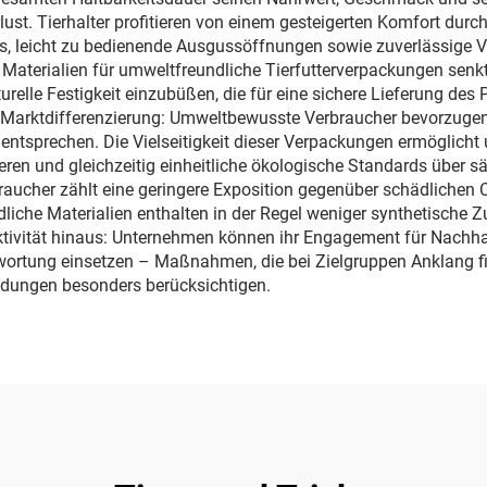
erlust. Tierhalter profitieren von einem gesteigerten Komfort d
 leicht zu bedienende Ausgussöffnungen sowie zuverlässige Ve
 Materialien für umweltfreundliche Tierfutterverpackungen senk
elle Festigkeit einzubüßen, die für eine sichere Lieferung des P
n Marktdifferenzierung: Umweltbewusste Verbraucher bevorzugen
entsprechen. Die Vielseitigkeit dieser Verpackungen ermöglicht
ren und gleichzeitig einheitliche ökologische Standards über s
raucher zählt eine geringere Exposition gegenüber schädlichen 
he Materialien enthalten in der Regel weniger synthetische Zu
aktivität hinaus: Unternehmen können ihr Engagement für Nachha
twortung einsetzen – Maßnahmen, die bei Zielgruppen Anklang f
idungen besonders berücksichtigen.