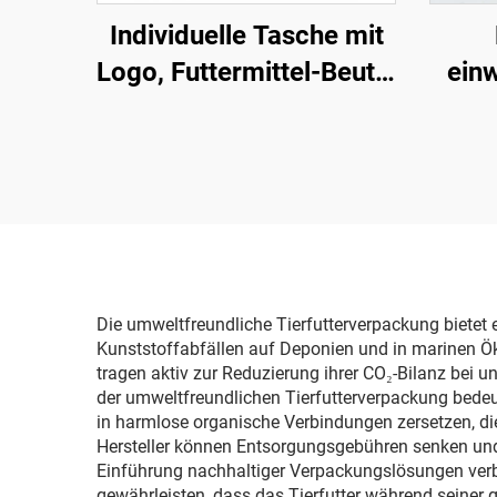
Individuelle Tasche mit
Logo, Futtermittel-Beutel
einw
aus Polybeutel mit Zip-
Verschluss,
Flac
Aluminiumfolie mit
Kaffe
Fenster für
Hundefutterverpackung
Die umweltfreundliche Tierfutterverpackung bietet
Kunststoffabfällen auf Deponien und in marinen Ök
tragen aktiv zur Reduzierung ihrer CO₂-Bilanz bei u
der umweltfreundlichen Tierfutterverpackung bedeut
in harmlose organische Verbindungen zersetzen, die 
Hersteller können Entsorgungsgebühren senken und
Einführung nachhaltiger Verpackungslösungen verb
gewährleisten, dass das Tierfutter während seiner