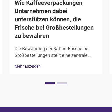
Wie Kaffeeverpackungen
Unternehmen dabei
unterstützen können, die
Frische bei Großbestellungen
zu bewahren
Die Bewahrung der Kaffee-Frische bei
Großbestellungen stellt eine zentrale
Herausforderung für Unternehmen der
Mehr anzeigen
Kaffeebranche dar – von Röstereien über
Distributoren bis hin zu gewerblichen
Abnehmern. Die Qualitätsminderung, die
eintritt, wenn Kaffee Sauerstoff,
Feuchtigkeit, Licht...