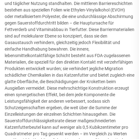
und täglicher Nutzung standhalten. Die mittleren Barriereschichten
bestehen aus speziellen Folien wie Ethylen-Vinylalkohol (EVOH)
oder metallisiertem Polyester, die eine undurchlässige Abschirmung
gegen Sauerstoffdurchtritt bilden – die Hauptursache für
Fettverderb und Vitaminabbau in Tierfutter. Diese Barriermaterialien
sind auf molekularer Ebene so konzipiert, dass sie den
Gasaustausch verhindern, gleichzeitig jedoch Flexibilität und
einfache Handhabung bewahren. Die innere,
lebensmittelkontaktfähige Schicht besteht aus FDA-zugelassenen
Materialien, die speziell für den direkten Kontakt mit verzehrfähigen
Produkten entwickelt wurden; sie verhindert jegliche Migration
schädlicher Chemikalien in das Katzenfutter und bietet zugleich eine
glatte Oberfläche, die Beschädigungen der Kroketten beim
Ausgießen vermeidet. Diese mehrschichtige Konstruktion erzeugt
einen synergetischen Effekt, bei dem jede Komponente die
Leistungsfähigkeit der anderen verbessert, sodass sich
Schutzeigenschaften ergeben, die weit über die Summe der
Einzelleistungen der einzelnen Schichten hinausgehen. Die
Sauerstoffdurchlässigkeitsrate dieser maßgeschneiderten
Katzenfutterbeutel kann auf weniger als 0,5 Kubikzentimeter pro
Quadratmeter pro Tag gesenkt werden – im Vergleich zu Werten