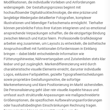
Modifikationen, die individuelle Vorlieben und Anforderungen
widerspiegeln. Der Gestaltungsprozess beginnt mit
hochauflösender Digitaldrucktechnologie, die eine präzise und
langlebige Wiedergabe detaillierter Fotografien, komplexer
Illustrationen und lebendiger Farbschemata ermöglicht. Tierhalter
können persönliche Fotos ihrer Katzen integrieren und so emotional
ansprechende Verpackungen schaffen, die die einzigartige Bindung
zwischen Mensch und Katze feiern. Professionelle Grafikdesigner
arbeiten eng zusammen, um Layouts zu entwickeln, die ästhetische
Anspruchsvollheit mit funktionalen Erfordernissen in Einklang
bringen – dabei bleibt entscheidende Information wie
Fütterungshinweise, Nährwertangaben und Zutatenlisten stets klar
lesbar und gut zugänglich. Markendifferenzierung wird durch
charakteristische visuelle Elemente erreicht, darunter individuelle
Logos, exklusive Farbpaletten, gezielte Typografieentscheidungen
sowie proprietäre Gestaltungsmotive, die sofortige
Markenerkennung und klare Positionierung im Markt sicherstellen.
Die Personalisierung geht über rein visuelle Aspekte hinaus und
umfasst auch strukturelle Anpassungen wie maßgeschneiderte
Größenoptionen, die spezifischen Aufbewahrungsanforderungen
oder haushaltsbedingten Einschränkungen Rechnung tragen.