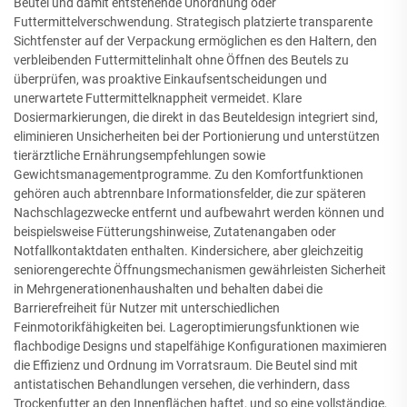
Beutel und damit entstehende Unordnung oder
Futtermittelverschwendung. Strategisch platzierte transparente
Sichtfenster auf der Verpackung ermöglichen es den Haltern, den
verbleibenden Futtermittelinhalt ohne Öffnen des Beutels zu
überprüfen, was proaktive Einkaufsentscheidungen und
unerwartete Futtermittelknappheit vermeidet. Klare
Dosiermarkierungen, die direkt in das Beuteldesign integriert sind,
eliminieren Unsicherheiten bei der Portionierung und unterstützen
tierärztliche Ernährungsempfehlungen sowie
Gewichtsmanagementprogramme. Zu den Komfortfunktionen
gehören auch abtrennbare Informationsfelder, die zur späteren
Nachschlagezwecke entfernt und aufbewahrt werden können und
beispielsweise Fütterungshinweise, Zutatenangaben oder
Notfallkontaktdaten enthalten. Kindersichere, aber gleichzeitig
seniorengerechte Öffnungsmechanismen gewährleisten Sicherheit
in Mehrgenerationenhaushalten und behalten dabei die
Barrierefreiheit für Nutzer mit unterschiedlichen
Feinmotorikfähigkeiten bei. Lageroptimierungsfunktionen wie
flachbodige Designs und stapelfähige Konfigurationen maximieren
die Effizienz und Ordnung im Vorratsraum. Die Beutel sind mit
antistatischen Behandlungen versehen, die verhindern, dass
Trockenfutter an den Innenflächen haftet, und so eine vollständige,