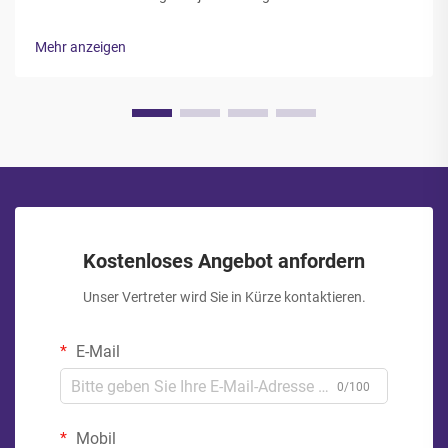
Verpackungsbetrieb dar; die Auswahl der richtigen Snack-
Beutel erfordert daher sorgfältige Berücksichtigung mehrerer
Mehr anzeigen
regulatorischer Standards, Materialeigenschaften sowie
branchenüblicher Best Practices...
Kostenloses Angebot anfordern
Unser Vertreter wird Sie in Kürze kontaktieren.
E-Mail
0/100
Mobil