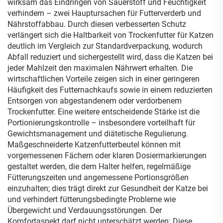
wirksam das Eindringen von Sauerstoff und Feuchtigkeit
verhindern – zwei Hauptursachen für Futterverderb und
Nährstoffabbau. Durch diesen verbesserten Schutz
verlängert sich die Haltbarkeit von Trockenfutter für Katzen
deutlich im Vergleich zur Standardverpackung, wodurch
Abfall reduziert und sichergestellt wird, dass die Katzen bei
jeder Mahlzeit den maximalen Nährwert erhalten. Die
wirtschaftlichen Vorteile zeigen sich in einer geringeren
Häufigkeit des Futternachkaufs sowie in einem reduzierten
Entsorgen von abgestandenem oder verdorbenem
Trockenfutter. Eine weitere entscheidende Stärke ist die
Portionierungskontrolle – insbesondere vorteilhaft für
Gewichtsmanagement und diätetische Regulierung.
Maßgeschneiderte Katzenfutterbeutel können mit
vorgemessenen Fächern oder klaren Dosiermarkierungen
gestaltet werden, die dem Halter helfen, regelmäßige
Fütterungszeiten und angemessene Portionsgrößen
einzuhalten; dies trägt direkt zur Gesundheit der Katze bei
und verhindert fütterungsbedingte Probleme wie
Übergewicht und Verdauungsstörungen. Der
Komfortaspekt darf nicht unterschätzt werden: Diese