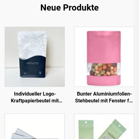
Neue Produkte
Individueller Logo-
Bunter Aluminiumfolien-
Kraftpapierbeutel mit
Stehbeutel mit Fenster für
Reißverschluss Stand-up-
Lebensmittel mit
Boden Seitennaht
Reißverschluss Schwarz
Kaffeeverpackung
Weiß Rot Grün Blau Mylar-
Bohnenbeutel Kaffeetüte
Beutel