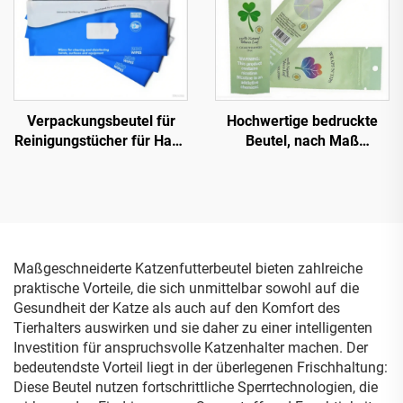
Verpackungsbeutel für
Hochwertige bedruckte
Reinigungstücher für Haut,
Beutel, nach Maß
Hände und Gesicht, leere
gefertigt, leere
Kunststoff-
Feuchttüchertüten, mittig
Feuchttuchbeutel,
versiegelte Beutel für
Feuchttücher für Kinder
Feuchttücher,
Gesichtsmaske
Maßgeschneiderte Katzenfutterbeutel bieten zahlreiche
praktische Vorteile, die sich unmittelbar sowohl auf die
Gesundheit der Katze als auch auf den Komfort des
Tierhalters auswirken und sie daher zu einer intelligenten
Investition für anspruchsvolle Katzenhalter machen. Der
bedeutendste Vorteil liegt in der überlegenen Frischhaltung:
Diese Beutel nutzen fortschrittliche Sperrtechnologien, die