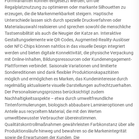
Formvarianten können eingesetzt werden, um die
Regalplatznutzung zu optimieren oder markante Silhouetten zu
erzeugen, die die Markenmerkbarkeit steigern. Haptische
Unterschiede lassen sich durch spezielle Druckverfahren oder
Materialauswahl realisieren und sprechen sowohl die menschliche
Tastsensibilität als auch die Neugier der Katze an. Interaktive
Gestaltungselemente wie QR-Codes, Augmented-Reality-Auslöser
oder NFC-Chips können nahtlos in das visuelle Design integriert
werden und bieten digitale Konnektivität, die physische Verpackung
mit Online-Inhalten, Bildungsressourcen oder Kundenengagement-
Plattformen verbindet. Saisonale Variationen und limitierte
Sondereditionen sind dank flexibler Produktionskapazitäten
möglich und ermöglichen es Marken, das Kundeninteresse durch
regelmäßig aktualisierte visuelle Darstellungen aufrechtzuerhalten.
Der Personalisierungsprozess berücksichtigt zudem
Nachhaltigkeitsaspekte – etwa durch umweltfreundliche
Tintenformulierungen, biologisch abbaubare Laminieroptionen und
Anteile aus recyceltem Material, die mit den Werten
umweltbewusster Verbraucher übereinstimmen.
Qualitätskontrollmaßnahmen gewährleisten Farbkonstanz über alle
Produktionsläufe hinweg und bewahren so die Markenintegrität
sowie die Erwartungen der Kunden. Die