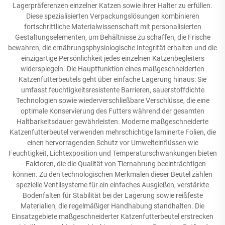
Lagerpräferenzen einzelner Katzen sowie ihrer Halter zu erfüllen.
Diese spezialisierten Verpackungslösungen kombinieren
fortschrittliche Materialwissenschaft mit personalisierten
Gestaltungselementen, um Behältnisse zu schaffen, die Frische
bewahren, die ernährungsphysiologische Integrität erhalten und die
einzigartige Persönlichkeit jedes einzelnen Katzenbegleiters
widerspiegeln. Die Hauptfunktion eines maßgeschneiderten
Katzenfutterbeutels geht über einfache Lagerung hinaus: Sie
umfasst feuchtigkeitsresistente Barrieren, sauerstoffdichte
Technologien sowie wiederverschließbare Verschlüsse, die eine
optimale Konservierung des Futters während der gesamten
Haltbarkeitsdauer gewährleisten. Moderne maßgeschneiderte
Katzenfutterbeutel verwenden mehrschichtige laminerte Folien, die
einen hervorragenden Schutz vor Umwelteinflüssen wie
Feuchtigkeit, Lichtexposition und Temperaturschwankungen bieten
– Faktoren, die die Qualität von Tiernahrung beeinträchtigen
können. Zu den technologischen Merkmalen dieser Beutel zählen
spezielle Ventilsysteme für ein einfaches Ausgießen, verstärkte
Bodenfalten für Stabilität bei der Lagerung sowie reißfeste
Materialien, die regelmäßiger Handhabung standhalten. Die
Einsatzgebiete maßgeschneiderter Katzenfutterbeutel erstrecken