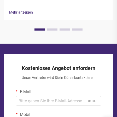
werden zunehmend anspruchsvoller, um den Anforderungen
der Verbraucher an Frische, Haltbarkeit und Komfort gerecht
Mehr anzeigen
zu werden. Lebensmittelhersteller und Verpackungsfachleute
müssen...
Kostenloses Angebot anfordern
Unser Vertreter wird Sie in Kürze kontaktieren.
E-Mail
0/100
Mobil