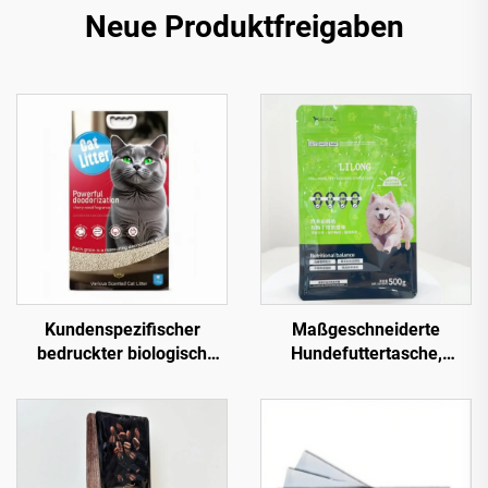
Neue Produktfreigaben
Kundenspezifischer
Maßgeschneiderte
bedruckter biologisch
Hundefuttertasche,
abbaubarer 5 kg 10 kg
Tierleckereien-Stehbeutel,
Schlauchbeutel aus
flacher Boden,
Kunststoff für Katzenstreu
Reißverschluss, Mylar-
mit Boden und Griff
Beutel, hitzeversiegelbar,
Hundefutter-