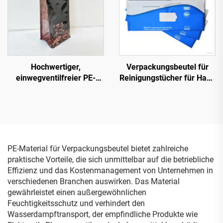
Verpackungsbeutel mit
Sichtfenster
Hochwertiger,
Verpackungsbeutel für
einwegventilfreier PE-
Reinigungstücher für Haut,
Verpackungs-Flachboden-
Hände und Gesicht, leere
Beutel für Kaffee in Bulk
Kunststoff-
mit Ventil und Logo
Feuchttuchbeutel,
Feuchttücher für Kinder
PE-Material für Verpackungsbeutel bietet zahlreiche
praktische Vorteile, die sich unmittelbar auf die betriebliche
Effizienz und das Kostenmanagement von Unternehmen in
verschiedenen Branchen auswirken. Das Material
gewährleistet einen außergewöhnlichen
Feuchtigkeitsschutz und verhindert den
Wasserdampftransport, der empfindliche Produkte wie