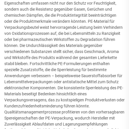
Eigenschaften umfassen nicht nur den Schutz vor Feuchtigkeit,
sondern auch die Resistenz gegenüber Gasen, Gerüchen und
chemischen Dämpfen, die die Produktintegrität beeinträchtigen
oder die Produktmerkmale verändern könnten. PE-Material für
Verpackungsbeutel weist hervorragende Leistung beim Verhindern
von Oxidationsprozessen auf, die bei Lebensmitteln zu Ranzigkeit
oder bei pharmazeutischen Wirkstoffen zu Degradation führen
können. Die Undurchlässigkeit des Materials gegenüber
verschiedenen Substanzen stellt sicher, dass Geschmack, Aroma
und Wirkstoffe des Produkts während der gesamten Lieferkette
stabil bleiben. Fortschrittliche PE-Formulierungen enthalten
spezielle Zusatzstoffe, die die Sperrleistung für bestimmte
Anwendungen verbessern – beispielsweise Sauerstoffabsorber für
Lebensmittelverpackungen oder antistatische Mittel zum Schutz
elektronischer Komponenten. Die konsistente Sperrleistung des PE-
Materials beseitigt Bedenken hinsichtlich eines
Verpackungsversagens, das zu kostspieligen Produktverlusten oder
Kundenzufriedenheitsminderung führen könnte.
Qualitätsmanagementprozesse profitieren von den vorhersagbaren
Spereigenschaften der PE-Verpackung, wodurch Hersteller mit
Zuverlässigkeit Ablaufdaten und Lagerungsempfehlungen