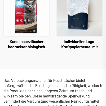
Fenster für
Hundefutterverpackung
Kundenspezifischer
Individueller Logo-
bedruckter biologisch
Kraftpapierbeutel mit
abbaubarer 5 kg 10 kg
Reißverschluss Stand-up-
Schlauchbeutel aus
Boden Seitennaht
Kunststoff für Katzenstreu
Kaffeeverpackung
mit Boden und Griff
Bohnenbeutel Kaffeetüte
Das Verpackungsmaterial für Feuchttücher bietet
außergewöhnliche Feuchtigkeitsspeicherfähigkeit, wodurch
die Produkte über einen längeren Zeitraum frisch und
wirksam bleiben. Diese hervorragende Sperrwirkung
verhindert die Verdunstung wesentlicher Reinigungsmittel