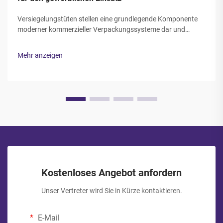
Versiegelungstüten stellen eine grundlegende Komponente
moderner kommerzieller Verpackungssysteme dar und
finden Einsatz in einer Vielzahl von Branchen – von der
Lebensmittelverarbeitung bis hin zur Pharmazie. Diese
Mehr anzeigen
speziellen Behälter bieten einen entscheidenden Schutz vor
Kontamination, Feuchtigkeit, Sauerstoff, a...
Kostenloses Angebot anfordern
Unser Vertreter wird Sie in Kürze kontaktieren.
E-Mail