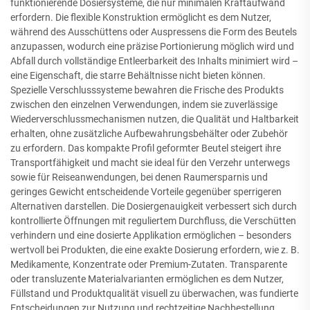
funktionierende Dosiersysteme, die nur minimalen Kraftaufwand
erfordern. Die flexible Konstruktion ermöglicht es dem Nutzer,
während des Ausschüttens oder Auspressens die Form des Beutels
anzupassen, wodurch eine präzise Portionierung möglich wird und
Abfall durch vollständige Entleerbarkeit des Inhalts minimiert wird –
eine Eigenschaft, die starre Behältnisse nicht bieten können.
Spezielle Verschlusssysteme bewahren die Frische des Produkts
zwischen den einzelnen Verwendungen, indem sie zuverlässige
Wiederverschlussmechanismen nutzen, die Qualität und Haltbarkeit
erhalten, ohne zusätzliche Aufbewahrungsbehälter oder Zubehör
zu erfordern. Das kompakte Profil geformter Beutel steigert ihre
Transportfähigkeit und macht sie ideal für den Verzehr unterwegs
sowie für Reiseanwendungen, bei denen Raumersparnis und
geringes Gewicht entscheidende Vorteile gegenüber sperrigeren
Alternativen darstellen. Die Dosiergenauigkeit verbessert sich durch
kontrollierte Öffnungen mit reguliertem Durchfluss, die Verschütten
verhindern und eine dosierte Applikation ermöglichen – besonders
wertvoll bei Produkten, die eine exakte Dosierung erfordern, wie z. B.
Medikamente, Konzentrate oder Premium-Zutaten. Transparente
oder transluzente Materialvarianten ermöglichen es dem Nutzer,
Füllstand und Produktqualität visuell zu überwachen, was fundierte
Entscheidungen zur Nutzung und rechtzeitige Nachbestellung