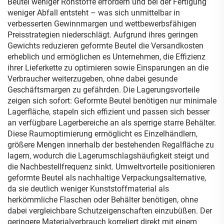
Beutel weniger Rohstoffe erfordern und bei der Fertigung
weniger Abfall entsteht – was sich unmittelbar in
verbesserten Gewinnmargen und wettbewerbsfähigen
Preisstrategien niederschlägt. Aufgrund ihres geringen
Gewichts reduzieren geformte Beutel die Versandkosten
erheblich und ermöglichen es Unternehmen, die Effizienz
ihrer Lieferkette zu optimieren sowie Einsparungen an die
Verbraucher weiterzugeben, ohne dabei gesunde
Geschäftsmargen zu gefährden. Die Lagerungsvorteile
zeigen sich sofort: Geformte Beutel benötigen nur minimale
Lagerfläche, stapeln sich effizient und passen sich besser
an verfügbare Lagerbereiche an als sperrige starre Behälter.
Diese Raumoptimierung ermöglicht es Einzelhändlern,
größere Mengen innerhalb der bestehenden Regalfläche zu
lagern, wodurch die Lagerumschlagshäufigkeit steigt und
die Nachbestellfrequenz sinkt. Umweltvorteile positionieren
geformte Beutel als nachhaltige Verpackungsalternative,
da sie deutlich weniger Kunststoffmaterial als
herkömmliche Flaschen oder Behälter benötigen, ohne
dabei vergleichbare Schutzeigenschaften einzubüßen. Der
geringere Materialverbrauch korreliert direkt mit einem