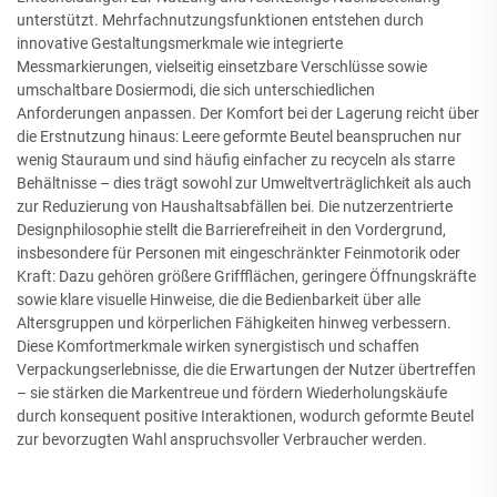
unterstützt. Mehrfachnutzungsfunktionen entstehen durch
innovative Gestaltungsmerkmale wie integrierte
Messmarkierungen, vielseitig einsetzbare Verschlüsse sowie
umschaltbare Dosiermodi, die sich unterschiedlichen
Anforderungen anpassen. Der Komfort bei der Lagerung reicht über
die Erstnutzung hinaus: Leere geformte Beutel beanspruchen nur
wenig Stauraum und sind häufig einfacher zu recyceln als starre
Behältnisse – dies trägt sowohl zur Umweltverträglichkeit als auch
zur Reduzierung von Haushaltsabfällen bei. Die nutzerzentrierte
Designphilosophie stellt die Barrierefreiheit in den Vordergrund,
insbesondere für Personen mit eingeschränkter Feinmotorik oder
Kraft: Dazu gehören größere Griffflächen, geringere Öffnungskräfte
sowie klare visuelle Hinweise, die die Bedienbarkeit über alle
Altersgruppen und körperlichen Fähigkeiten hinweg verbessern.
Diese Komfortmerkmale wirken synergistisch und schaffen
Verpackungserlebnisse, die die Erwartungen der Nutzer übertreffen
– sie stärken die Markentreue und fördern Wiederholungskäufe
durch konsequent positive Interaktionen, wodurch geformte Beutel
zur bevorzugten Wahl anspruchsvoller Verbraucher werden.