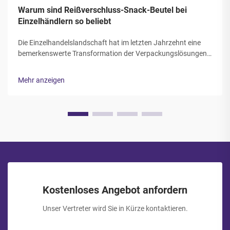
Warum sind Reißverschluss-Snack-Beutel bei
Einzelhändlern so beliebt
Die Einzelhandelslandschaft hat im letzten Jahrzehnt eine
bemerkenswerte Transformation der Verpackungslösungen
erlebt, wobei Reißverschluss-Snackbeutel zu einer der
gefragtesten Verpackungsoptionen für Einzelhändler in
Mehr anzeigen
verschiedenen Branchen geworden sind. Diese vielseitigen
Verp...
Kostenloses Angebot anfordern
Unser Vertreter wird Sie in Kürze kontaktieren.