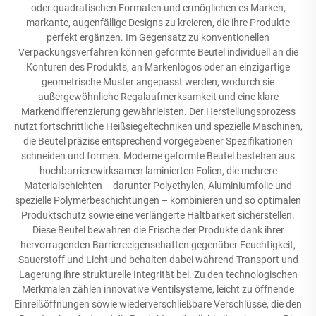
oder quadratischen Formaten und ermöglichen es Marken,
markante, augenfällige Designs zu kreieren, die ihre Produkte
perfekt ergänzen. Im Gegensatz zu konventionellen
Verpackungsverfahren können geformte Beutel individuell an die
Konturen des Produkts, an Markenlogos oder an einzigartige
geometrische Muster angepasst werden, wodurch sie
außergewöhnliche Regalaufmerksamkeit und eine klare
Markendifferenzierung gewährleisten. Der Herstellungsprozess
nutzt fortschrittliche Heißsiegeltechniken und spezielle Maschinen,
die Beutel präzise entsprechend vorgegebener Spezifikationen
schneiden und formen. Moderne geformte Beutel bestehen aus
hochbarrierewirksamen laminierten Folien, die mehrere
Materialschichten – darunter Polyethylen, Aluminiumfolie und
spezielle Polymerbeschichtungen – kombinieren und so optimalen
Produktschutz sowie eine verlängerte Haltbarkeit sicherstellen.
Diese Beutel bewahren die Frische der Produkte dank ihrer
hervorragenden Barriereeigenschaften gegenüber Feuchtigkeit,
Sauerstoff und Licht und behalten dabei während Transport und
Lagerung ihre strukturelle Integrität bei. Zu den technologischen
Merkmalen zählen innovative Ventilsysteme, leicht zu öffnende
Einreißöffnungen sowie wiederverschließbare Verschlüsse, die den