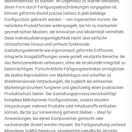
Markenidentität zu stärken. Im Gegensatz zu starren Behältern,
deren Form durch Fertigungseinschränkungen vorgegeben ist,
können geformte Beutel präzise nahezu in jede beliebige
Konfiguration gebracht werden – von organischen Kurven, die
natürliche Produktformen widerspiegeln, bis hin zu markanten
geometrischen Mustern, die Innovation und Modernität vermitteln.
Diese Individualisierungsmöglichkeit reicht über einfache
Umrissformen hinaus und umfasst funktionale
Gestaltungselemente wie ergonomisch geformte Griffzonen,
integrierte Ausgießöffnungen sowie gezielt verstärkte Bereiche, die
das Benutzererlebnis verbessern, ohne die strukturelle Integrität zu
beeinträchtigen. Fortschrittliche Fertigungstechniken ermöglichen
die exakte Reproduktion von Markenlogos und schaffen so
dreidimensionale Verpackungen, die zugleich als wirksames
Marketinginstrument fungieren und gleichzeitig einen praktischen
Produktschutz bieten. Der Gestaltungsprozess berücksichtigt
komplexe Mehrkammer-Konfigurationen, sodass einzelne
Verpackungen mehrere Produkte oder Inhaltsstoffe enthalten
können, die bis zur Verwendung getrennt bleiben – ideal für
Anwendungen, bei denen Komponenten gemischt oder
nacheinander dosiert werden müssen. Die Farbgestaltung umfasst
lebendigen Vollflächendruck, eingebettete metallische Akzente