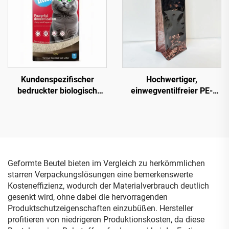
Hundefutterverpackung
Kundenspezifischer
Hochwertiger,
bedruckter biologisch
einwegventilfreier PE-
abbaubarer 5 kg 10 kg
Verpackungs-Flachboden-
Schlauchbeutel aus
Beutel für Kaffee in Bulk
Kunststoff für Katzenstreu
mit Ventil und Logo
mit Boden und Griff
Geformte Beutel bieten im Vergleich zu herkömmlichen
starren Verpackungslösungen eine bemerkenswerte
Kosteneffizienz, wodurch der Materialverbrauch deutlich
gesenkt wird, ohne dabei die hervorragenden
Produktschutzeigenschaften einzubüßen. Hersteller
profitieren von niedrigeren Produktionskosten, da diese