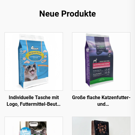
Neue Produkte
Individuelle Tasche mit
Große flache Katzenfutter-
Logo, Futtermittel-Beutel
und
aus Polybeutel mit Zip-
Hundefutterverpackung
Verschluss,
500g 1kg 2,5kg 10kg 15kg
Aluminiumfolie mit
20kg mit quadratischem
Fenster für
Boden aus Kunststoff