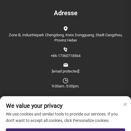
Adresse
Zone B, Industriepark Chengdong, Kreis Dongguang, Stadt Cangzhou,
Provinz Hebei
+86-17360718564
[email protected]
9:00am.-5:00pm.
We value your privacy
We use cookies and similar tools to provide our services. If you
don't want to accept all cookies, click Personalize cookies.
Copyright © 2025 China Farview International Trade Co., Ltd. Beijing Alle
Rechte vorbehalten. -
Datenschutzrichtlinie