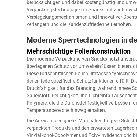
berücksichtigen und dabei kostengünstig und umwe
Verpackungstechnologie für Snacks hat zur Entwick
Versiegelungsmechanismen und innovativer Sperrsch
verlängern und die Kundenzufriedenheit erhöhen.
Moderne Sperrtechnologien in d
Mehrschichtige Folienkonstruktion
Die moderne Verpackung von Snacks nutzt anspruchs
überlegenen Schutz vor Umwelteinflüssen bieten, di
Diese fortschrittlichen Folien umfassen typischerwe
denen jede spezifische Schutzfunktionen erfüllt. D
Druckfähigkeit für das Branding, während innere S
Sauerstoff, Feuchtigkeit und Lichteinfall ausgericht
Polymere, die die Durchstichfestigkeit verbessern un
Temperaturbereiche hinweg erhalten.
Die Auswahl geeigneter Materialien für jede Schic
verpackten Produkts und den erwarteten Lagerbedi
Vinylalkohol-Copolymer und Polyvinylidenchlorid 