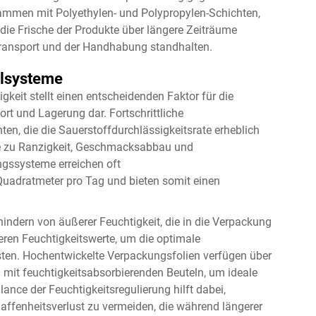
sammen mit Polyethylen- und Polypropylen-Schichten,
ie Frische der Produkte über längere Zeiträume
Transport und der Handhabung standhalten.
llsysteme
keit stellt einen entscheidenden Faktor für die
rt und Lagerung dar. Fortschrittliche
en, die die Sauerstoffdurchlässigkeitsrate erheblich
ie zu Ranzigkeit, Geschmacksabbau und
ngssysteme erreichen oft
 Quadratmeter pro Tag und bieten somit einen
indern von äußerer Feuchtigkeit, die in die Verpackung
neren Feuchtigkeitswerte, um die optimale
isten. Hochentwickelte Verpackungsfolien verfügen über
mit feuchtigkeitsabsorbierenden Beuteln, um ideale
ance der Feuchtigkeitsregulierung hilft dabei,
ffenheitsverlust zu vermeiden, die während längerer