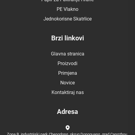
PE Vlakno
Jednokorisne Skatrlice
Brzi linkovi
Glavna stranica
Proizvodi
Primjena
Novice
Kontaktiraj nas
Adresa
Zona B, industrijski park Chengdong, okrug Dongguang, grad Cangzhou,