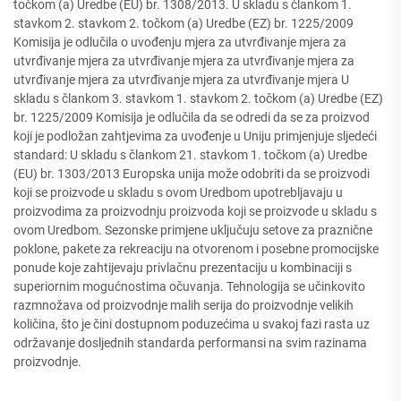
točkom (a) Uredbe (EU) br. 1308/2013. U skladu s člankom 1.
stavkom 2. stavkom 2. točkom (a) Uredbe (EZ) br. 1225/2009
Komisija je odlučila o uvođenju mjera za utvrđivanje mjera za
utvrđivanje mjera za utvrđivanje mjera za utvrđivanje mjera za
utvrđivanje mjera za utvrđivanje mjera za utvrđivanje mjera U
skladu s člankom 3. stavkom 1. stavkom 2. točkom (a) Uredbe (EZ)
br. 1225/2009 Komisija je odlučila da se odredi da se za proizvod
koji je podložan zahtjevima za uvođenje u Uniju primjenjuje sljedeći
standard: U skladu s člankom 21. stavkom 1. točkom (a) Uredbe
(EU) br. 1303/2013 Europska unija može odobriti da se proizvodi
koji se proizvode u skladu s ovom Uredbom upotrebljavaju u
proizvodima za proizvodnju proizvoda koji se proizvode u skladu s
ovom Uredbom. Sezonske primjene uključuju setove za praznične
poklone, pakete za rekreaciju na otvorenom i posebne promocijske
ponude koje zahtijevaju privlačnu prezentaciju u kombinaciji s
superiornim mogućnostima očuvanja. Tehnologija se učinkovito
razmnožava od proizvodnje malih serija do proizvodnje velikih
količina, što je čini dostupnom poduzećima u svakoj fazi rasta uz
održavanje dosljednih standarda performansi na svim razinama
proizvodnje.