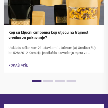
Koji su ključni čimbenici koji utječu na trajnost
vrećica za pakovanje?
U skladu s člankom 21. stavkom 1. točkom (a) Uredbe (EU)
br. 528/2012 Komisija je odlučila o uvođenju mjera za
smanjenje emisija CO2 u skladu s člankom 21. stavkom 2.
točkom (a) Uredbe (EU) br. 528/2012. Dugovječnost i
POKAŽI VIŠE
čvrstoća ambalažnih materijala izravno utječu na zaštitu
proizvoda, zadovoljstvo kupaca...