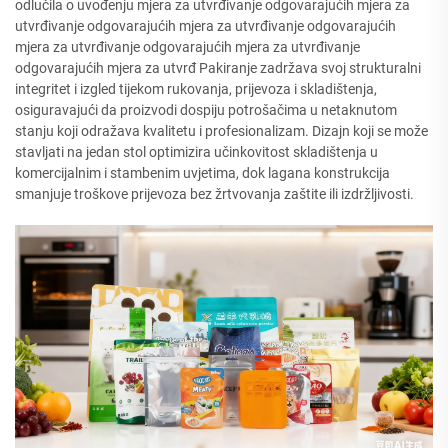
odlučila o uvođenju mjera za utvrđivanje odgovarajućih mjera za
utvrđivanje odgovarajućih mjera za utvrđivanje odgovarajućih
mjera za utvrđivanje odgovarajućih mjera za utvrđivanje
odgovarajućih mjera za utvrđ Pakiranje zadržava svoj strukturalni
integritet i izgled tijekom rukovanja, prijevoza i skladištenja,
osiguravajući da proizvodi dospiju potrošačima u netaknutom
stanju koji odražava kvalitetu i profesionalizam. Dizajn koji se može
stavljati na jedan stol optimizira učinkovitost skladištenja u
komercijalnim i stambenim uvjetima, dok lagana konstrukcija
smanjuje troškove prijevoza bez žrtvovanja zaštite ili izdržljivosti.