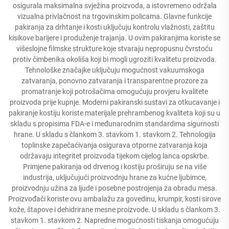
osigurala maksimalna svježina proizvoda, a istovremeno održala
vizualna privlačnost na trgovinskim policama. Glavne funkcije
pakiranja za drhtanje i kosti uključuju kontrolu vlažnosti, zaštitu
kisikove barijere i produženje trajanja. U ovim pakiranjima koriste se
višeslojne filmske strukture koje stvaraju nepropusnu čvrstoću
protiv čimbenika okoliša koji bi mogli ugroziti kvalitetu proizvoda.
Tehnološke značajke uključuju mogućnost vakuumskoga
zatvaranja, ponovno zatvaranja i transparentne prozore za
promatranje koji potrošačima omogućuju provjeru kvalitete
proizvoda prije kupnje. Moderni pakiranski sustavi za otkucavanje i
pakiranje kostiju koriste materijale prehrambenog kvaliteta koji su u
skladu s propisima FDA-e i međunarodnim standardima sigurnosti
hrane. U skladu s člankom 3. stavkom 1. stavkom 2. Tehnologija
toplinske zapečaćivanja osigurava otporne zatvaranja koja
održavaju integritet proizvoda tijekom cijelog lanca opskrbe.
Primjene pakiranja od drvenog i kostiju proširuju se na više
industrija, uključujući proizvodnju hrane za kućne ljubimce,
proizvodnju užina za ljude i posebne postrojenja za obradu mesa.
Proizvođači koriste ovu ambalažu za govedinu, krumpir, kosti sirove
kože, štapove i dehidrirane mesne proizvode. U skladu s člankom 3.
stavkom 1. stavkom 2. Napredne mogućnosti tiskanja omogućuju