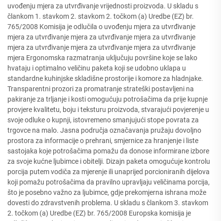
uvođenju mjera za utvrđivanje vrijednosti proizvoda. U skladu s
člankom 1. stavkom 2. stavkom 2. točkom (a) Uredbe (EZ) br.
765/2008 Komisija je odlučila o uvođenju mjera za utvrđivanje
mjera za utvrđivanje mjera za utvrđivanje mjera za utvrđivanje
mjera za utvrđivanje mjera za utvrđivanje mjera za utvrđivanje
mjera Ergonomska razmatranja uključuju površine koje se lako
hvataju i optimalno veličinu paketa koji se udobno uklapa u
standardne kuhinjske skladišne prostorije i komore za hladnjake.
Transparentni prozori za promatranje strateški postavljeni na
pakiranje za trljanje i kosti omogućuju potrošačima da prije kupnje
provjere kvalitetu, boju i teksturu proizvoda, stvarajući povjerenje u
svoje odluke o kupnji, istovremeno smanjujući stope povrata za
trgovce na malo. Jasna područja označavanja pružaju dovoljno
prostora za informacije o prehrani, smjernice za hranjenje i liste
sastojaka koje potrošačima pomažu da donose informirane izbore
za svoje kućne ljubimce i obitelji. Dizajn paketa omogućuje kontrolu
porcija putem vodiča za mjerenje ili unaprijed porcioniranih dijelova
koji pomažu potrošačima da pravilno upravljaju veličinama porcija,
što je posebno važno za ljubimce, gdje prekomjerna ishrana može
dovesti do zdravstvenih problema. U skladu s člankom 3. stavkom
2. točkom (a) Uredbe (EZ) br. 765/2008 Europska komisija je