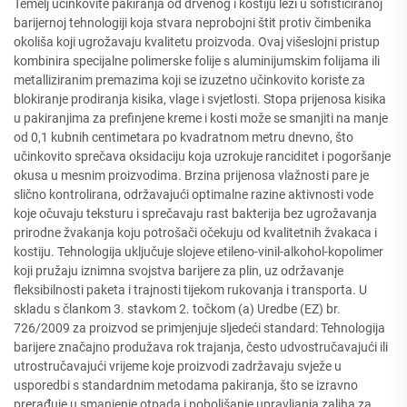
Temelj učinkovite pakiranja od drvenog i kostiju leži u sofisticiranoj
barijernoj tehnologiji koja stvara neprobojni štit protiv čimbenika
okoliša koji ugrožavaju kvalitetu proizvoda. Ovaj višeslojni pristup
kombinira specijalne polimerske folije s aluminijumskim folijama ili
metalliziranim premazima koji se izuzetno učinkovito koriste za
blokiranje prodiranja kisika, vlage i svjetlosti. Stopa prijenosa kisika
u pakiranjima za prefinjene kreme i kosti može se smanjiti na manje
od 0,1 kubnih centimetara po kvadratnom metru dnevno, što
učinkovito sprečava oksidaciju koja uzrokuje ranciditet i pogoršanje
okusa u mesnim proizvodima. Brzina prijenosa vlažnosti pare je
slično kontrolirana, održavajući optimalne razine aktivnosti vode
koje očuvaju teksturu i sprečavaju rast bakterija bez ugrožavanja
prirodne žvakanja koju potrošači očekuju od kvalitetnih žvakaca i
kostiju. Tehnologija uključuje slojeve etileno-vinil-alkohol-kopolimer
koji pružaju iznimna svojstva barijere za plin, uz održavanje
fleksibilnosti paketa i trajnosti tijekom rukovanja i transporta. U
skladu s člankom 3. stavkom 2. točkom (a) Uredbe (EZ) br.
726/2009 za proizvod se primjenjuje sljedeći standard: Tehnologija
barijere značajno produžava rok trajanja, često udvostručavajući ili
utrostručavajući vrijeme koje proizvodi zadržavaju svježe u
usporedbi s standardnim metodama pakiranja, što se izravno
prerađuje u smanjenje otpada i poboljšanje upravljanja zaliha za