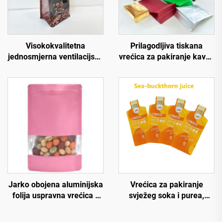
Visokokvalitetna
Prilagodljiva tiskana
jednosmjerna ventilacijska
vrećica za pakiranje kave i
besplatna dizajn PE
čaja, plastična vrećica s
ambalaža ravno dno
gusjenicom, uspravna
vrećica za kavu velikog
vrećica, vrećice od
obujma s ventilom i
aluminijske folije
logotipom
Jarko obojena aluminijska
Vrećica za pakiranje
folija uspravna vrećica s
svježeg soka i purea,
prozorom za hranu s
vrećica za pakiranje purea
gumenim zatvaračem,
od jagode moruše i