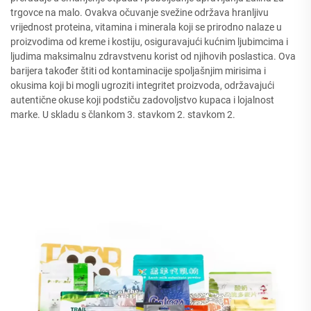
trgovce na malo. Ovakva očuvanje svežine održava hranljivu
vrijednost proteina, vitamina i minerala koji se prirodno nalaze u
proizvodima od kreme i kostiju, osiguravajući kućnim ljubimcima i
ljudima maksimalnu zdravstvenu korist od njihovih poslastica. Ova
barijera također štiti od kontaminacije spoljašnjim mirisima i
okusima koji bi mogli ugroziti integritet proizvoda, održavajući
autentične okuse koji podstiču zadovoljstvo kupaca i lojalnost
marke. U skladu s člankom 3. stavkom 2. stavkom 2.