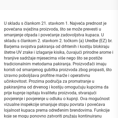
crna, bijela, crvena,
kaktusa, uspravna vrećica
zelena, plava Mylar
s guslom od Mylara
vrećica
U skladu s člankom 21. stavkom 1. Najveća prednost je
povećana svježina proizvoda, što se može prevesti u
smanjenje otpada i povećanje zadovoljstva kupaca. U
skladu s člankom 2. stavkom 2. točkom (a) Uredbe (EZ) br.
Barjerna svojstva pakiranja od drhtenih i kostiju blokiraju
štetne UV zrake i izlaganje kisika, čuvajući prirodne arome i
hranjive sadržaje mjesecima više nego što se postiže
tradicionalnim metodama pakiranja. Proizvođači imaju
koristi od smanjenog gubitka proizvoda zbog propasti, što
izravno poboljšava profitne marže i operativnu
učinkovitost. Prozirna područja za promatranje u
pakiranjima od drvenog i kostiju omogućuju kupcima da
prije kupnje ispitaju kvalitetu proizvoda, stvarajući
povjerenje i povjerenje u odluku o kupnji. Ova mogućnost
vizualne inspekcije smanjuje stopu povrata i povećava
lojalnost kupaca prema određenim brendovima. Funkcije
koje se mogu ponovno zatvoriti pružaju kontinuiranu