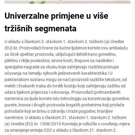
Univerzalne primjene u više
tržišnih segmenata
U skladu s člankom 3. stavkom 1. stavkom 2. točkom (a) Uredbe
(EU) br. Proizvođači hrane za kućne ljubimce koriste ovu ambalažu
za širok spektar proizvoda, uključujući dehidrirano govedino,
piletinu i riblje poslastice, sirove kosti, štapove za nasilnike i
specijalne nagrade za obuku koje zahtijevaju različite pristupe
očuvanja na temelju njihovih jedinstvenih karakteristika i U
pakiranskom sustavu mogu se naći proizvodi različite teksture, od
mekih i žvakavih traka do tvrdih kostiju koje zahtijevaju zaštitu od
udara tijekom prijevoza i rukovanja. Proizvođači prehrambenih
namirnica za ljude koriste istu tehnologiju za konzervaciju govedine,
purete, lososa i drugih proizvoda bogatih proteinima koji privlače
potrošače koji se brinu o zdravlju i traže pogodne, hranljive
namirnice. U skladu s člankom 21. stavkom 1. stavkom 2. točkom
(a) Uredbe (EU) br. 1308/2013 Komisija je odlučila o uvođenju mjera
za smanjenje emisija CO2 u skladu s člankom 21. stavkom 2.