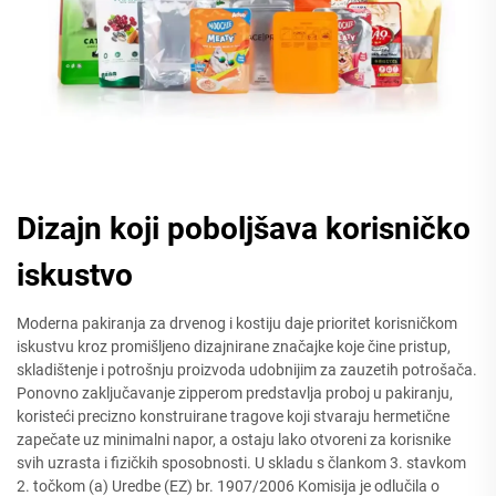
Dizajn koji poboljšava korisničko
iskustvo
Moderna pakiranja za drvenog i kostiju daje prioritet korisničkom
iskustvu kroz promišljeno dizajnirane značajke koje čine pristup,
skladištenje i potrošnju proizvoda udobnijim za zauzetih potrošača.
Ponovno zaključavanje zipperom predstavlja proboj u pakiranju,
koristeći precizno konstruirane tragove koji stvaraju hermetične
zapečate uz minimalni napor, a ostaju lako otvoreni za korisnike
svih uzrasta i fizičkih sposobnosti. U skladu s člankom 3. stavkom
2. točkom (a) Uredbe (EZ) br. 1907/2006 Komisija je odlučila o