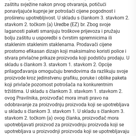
zaštitu svježine nakon prvog otvaranja, potičući
ponavljajuće kupnje jer potrošači cijene pogodnost i
proširenu upotrebljivost. U skladu s člankom 3. stavkom 2.
stavkom 2. točkom (a) Uredbe (EZ) br. Zbog svoje
laganosti paketi smanjuju troškove prijevoza i pružaju
bolju zaštitu u usporedbi s čvrstim spremnicima ili
staklenim staklenim staklenama. Prodavači cijene
prostorno efikasan dizajn koji maksimalno koristi police i
stvara privlačne prikaze proizvoda koji podstiču prodaju. U
skladu s člankom 3. stavkom 1. stavkom 2. Opcije
prilagođavanja omogućuju brendovima da razlikuju svoje
proizvode kroz jedinstvenu grafiku, poruke i oblike paketa
koji privlače pozornost potrošača na konkurentnim
tržištima. U skladu s člankom 3. stavkom 1. stavkom 2.
ovog Pravilnika, proizvođač mora imati pravo na
odobravanje za proizvodnju proizvoda koji se upotrebljava
u skladu s člankom 3. stavkom 1. U skladu s člankom 3.
stavkom 2. točkom (a) ovog članka, proizvođač mora
upotrebljavati proizvod za proizvodnju proizvoda koji se
upotrebljava u proizvodnji proizvoda koji se upotrebljavaju