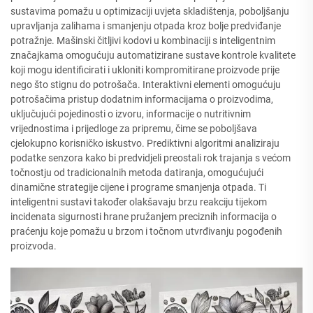
sustavima pomažu u optimizaciji uvjeta skladištenja, poboljšanju
upravljanja zalihama i smanjenju otpada kroz bolje predviđanje
potražnje. Mašinski čitljivi kodovi u kombinaciji s inteligentnim
značajkama omogućuju automatizirane sustave kontrole kvalitete
koji mogu identificirati i ukloniti kompromitirane proizvode prije
nego što stignu do potrošača. Interaktivni elementi omogućuju
potrošačima pristup dodatnim informacijama o proizvodima,
uključujući pojedinosti o izvoru, informacije o nutritivnim
vrijednostima i prijedloge za pripremu, čime se poboljšava
cjelokupno korisničko iskustvo. Prediktivni algoritmi analiziraju
podatke senzora kako bi predvidjeli preostali rok trajanja s većom
točnostju od tradicionalnih metoda datiranja, omogućujući
dinamične strategije cijene i programe smanjenja otpada. Ti
inteligentni sustavi također olakšavaju brzu reakciju tijekom
incidenata sigurnosti hrane pružanjem preciznih informacija o
praćenju koje pomažu u brzom i točnom utvrđivanju pogođenih
proizvoda.