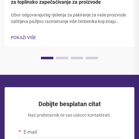
za toplinsko zapečaćivanje za proizvode
Izbor odgovarajućeg rješenja za pakiranje za vaše proizvode
zahtijeva pažljivo razmatranje više čimbenika koji imaju
izravni utjecaj na zaštitu proizvoda, korisničko iskustvo i
operativnu učinkovitost. Izbor između zip i toplinske čvrstoće
POKAŽI VIŠE
vrećice predstavlja...
Dobijte besplatan citat
Naš predstavnik će vas uskoro kontaktirati.
E-mail