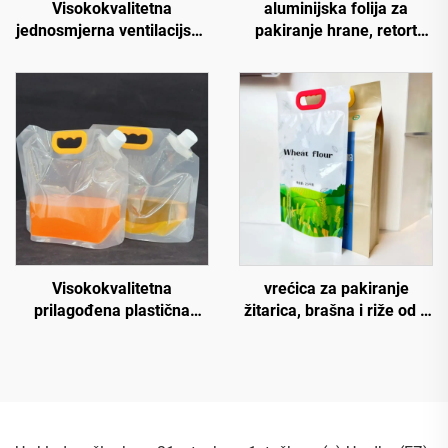
Visokokvalitetna
aluminijska folija za
jednosmjerna ventilacijska
pakiranje hrane, retort
besplatna dizajn PE
vrećica otporna na
ambalaža ravno dno
temperaturu od 121-135
vrećica za kavu velikog
stupnjeva Celzijus
obujma s ventilom i
logotipom
Visokokvalitetna
vrećica za pakiranje
prilagođena plastična
žitarica, brašna i riže od 1
vreća s mlaznicom 2,5 L 5
kg, 2,5 kg, 5 kg, plastična
L za tekućinu, uspravna
vrećica za hranu,
vreća za kuhanje, vodu,
vodootporna, s ravnim
sokove i pića, sigurna za
dnom i bokovima
mineralnu vodu