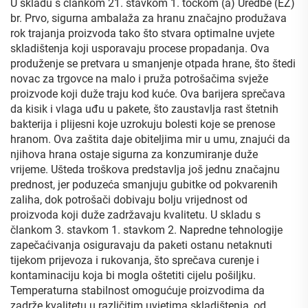
U skladu s člankom 21. stavkom 1. točkom (a) Uredbe (EZ)
br. Prvo, sigurna ambalaža za hranu značajno produžava
rok trajanja proizvoda tako što stvara optimalne uvjete
skladištenja koji usporavaju procese propadanja. Ova
produženje se pretvara u smanjenje otpada hrane, što štedi
novac za trgovce na malo i pruža potrošačima svježe
proizvode koji duže traju kod kuće. Ova barijera sprečava
da kisik i vlaga uđu u pakete, što zaustavlja rast štetnih
bakterija i plijesni koje uzrokuju bolesti koje se prenose
hranom. Ova zaštita daje obiteljima mir u umu, znajući da
njihova hrana ostaje sigurna za konzumiranje duže
vrijeme. Ušteda troškova predstavlja još jednu značajnu
prednost, jer poduzeća smanjuju gubitke od pokvarenih
zaliha, dok potrošači dobivaju bolju vrijednost od
proizvoda koji duže zadržavaju kvalitetu. U skladu s
člankom 3. stavkom 1. stavkom 2. Napredne tehnologije
zapečaćivanja osiguravaju da paketi ostanu netaknuti
tijekom prijevoza i rukovanja, što sprečava curenje i
kontaminaciju koja bi mogla oštetiti cijelu pošiljku.
Temperaturna stabilnost omogućuje proizvodima da
zadrže kvalitetu u različitim uvjetima skladištenja, od