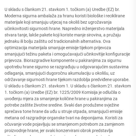
U skladu s člankom 21. stavkom 1. točkom (a) Uredbe (EZ) br.
Moderna sigurna ambalaža za hranu koristi biološke i reciklirane
materijale koji smanjuju utjecaj na okoliš bez ugrožavanja
učinkovitosti sigurnosti hrane. Napredno inženjerstvo materijala
stvara tanje, lakše pakete koji koriste manje sirovina, a pružaju
jednaku ili bolju zaštitu od tradicionalnih alternativa. Ova
optimizacija materijala smanjuje emisije tijekom prijevoza
smanjujući težinu paketa i omogućavajući učinkovitije konfiguracije
prijevoza. Biorazgradive komponente u pakiranjima za sigurnu
upotrebu hrane sigurno se razgrađuju u odgovarajućim sustavima
odlaganja, smanjujući dugoročnu akumulaciju u okolišu, uz
održavanje sigurnosti hrane tijekom razdoblja predviđene uporabe.
U skladu s člankom 21. stavkom 1. U skladu s člankom 21. stavkom
1. točkom (a) Uredbe (EZ) br. 1225/2009 Komisija je odlučila o
uvođenju mjera za smanjenje količine hrane u pakiranjima za
potrebe zaštite životne sredine. Svaki dan produžene svježine
sprečava tone hrane da uđu u struje otpada, smanjujući emisije
metana od razgradnje organske tvari na deponijama. Koristi za
očuvanje vode pojavljuju se smanjenom potrebom za zamjenom
proizvodnje hrane, jer svaki konzervirani obrok predstavlja