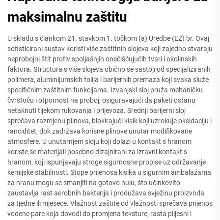
maksimalnu zaštitu
U skladu s člankom 21. stavkom 1. točkom (a) Uredbe (EZ) br. Ovaj
sofisticirani sustav koristi više zaštitnih slojeva koji zajedno stvaraju
neprobojni štit protiv spoljašnjih onečišćujućih tvari i okolinskih
faktora. Structura s više slojeva obično se sastoji od specijaliziranih
polimera, aluminijumskih folija i barijernih premaza koji svaka služe
specifičnim zaštitnim funkcijama. Izvanjski sloj pruža mehaničku
čvrstoću i otpornost na proboj, osiguravajući da paketi ostanu
netaknuti tijekom rukovanja i prijevoza. Srednji barijerni sloj
sprečava razmjenu plinova, blokirajući kisik koji uzrokuje oksidaciju i
ranciditet, dok zadržava korisne plinove unutar modifikovane
atmosfere. U unutarnjem sloju koji dolazi u kontakt s hranom
koriste se materijali posebno dizajnirani za izravni kontakt s
hranom, koji ispunjavaju stroge sigurnosne propise uz održavanje
kemijske stabilnosti. Stope prijenosa kisika u sigurnim ambalažama
za hranu mogu se smanjiti na gotovo nulu, što učinkovito
zaustavlja rast aerobnih bakterija i produžava svježinu proizvoda
za tjedne ili mjesece. Vlažnost zaštite od vlažnosti sprečava prijenos
vodene pare koja dovodi do promjena teksture, rasta plijesni i