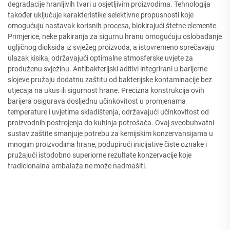
degradacije hranljivih tvari u osjetljivim proizvodima. Tehnologija
također uključuje karakteristike selektivne propusnosti koje
omogućuju nastavak korisnih procesa, blokirajući štetne elemente.
Primjerice, neke pakiranja za sigurnu hranu omogućuju oslobađanje
ugljičnog dioksida iz svježeg proizvoda, a istovremeno sprečavaju
ulazak kisika, održavajući optimalne atmosferske uvjete za
produženu svježinu. Antibakterijski aditivi integrirani u barijerne
slojeve pružaju dodatnu zaštitu od bakterijske kontaminacije bez
utjecaja na ukus ili sigurnost hrane. Precizna konstrukcija ovih
barijera osigurava dosljednu učinkovitost u promjenama
temperature i uvjetima skladištenja, održavajući učinkovitost od
proizvodnih postrojenja do kuhinja potrošača. Ovaj sveobuhvatni
sustav zaštite smanjuje potrebu za kemijskim konzervansijama u
mnogim proizvodima hrane, podupirući inicijative čiste oznake i
pružajući istodobno superiorne rezultate konzervacije koje
tradicionalna ambalaža ne može nadmašiti.