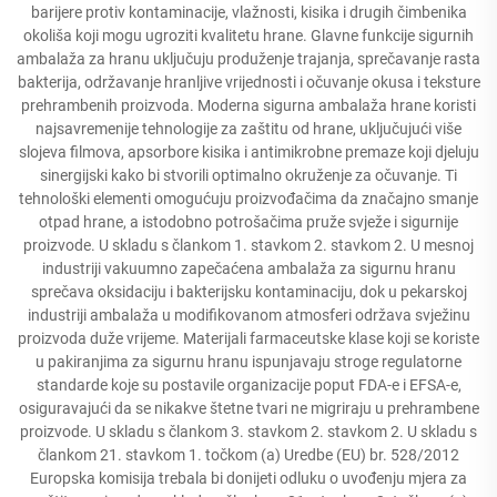
barijere protiv kontaminacije, vlažnosti, kisika i drugih čimbenika
okoliša koji mogu ugroziti kvalitetu hrane. Glavne funkcije sigurnih
ambalaža za hranu uključuju produženje trajanja, sprečavanje rasta
bakterija, održavanje hranljive vrijednosti i očuvanje okusa i teksture
prehrambenih proizvoda. Moderna sigurna ambalaža hrane koristi
najsavremenije tehnologije za zaštitu od hrane, uključujući više
slojeva filmova, apsorbore kisika i antimikrobne premaze koji djeluju
sinergijski kako bi stvorili optimalno okruženje za očuvanje. Ti
tehnološki elementi omogućuju proizvođačima da značajno smanje
otpad hrane, a istodobno potrošačima pruže svježe i sigurnije
proizvode. U skladu s člankom 1. stavkom 2. stavkom 2. U mesnoj
industriji vakuumno zapečaćena ambalaža za sigurnu hranu
sprečava oksidaciju i bakterijsku kontaminaciju, dok u pekarskoj
industriji ambalaža u modifikovanom atmosferi održava svježinu
proizvoda duže vrijeme. Materijali farmaceutske klase koji se koriste
u pakiranjima za sigurnu hranu ispunjavaju stroge regulatorne
standarde koje su postavile organizacije poput FDA-e i EFSA-e,
osiguravajući da se nikakve štetne tvari ne migriraju u prehrambene
proizvode. U skladu s člankom 3. stavkom 2. stavkom 2. U skladu s
člankom 21. stavkom 1. točkom (a) Uredbe (EU) br. 528/2012
Europska komisija trebala bi donijeti odluku o uvođenju mjera za