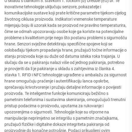
U skladu s člankom 5. stavkom 1. točkom (b) Uredbe (EU) br. Te
inovativne tehnologije uključuju senzore, pokazatelje i
komunikacijske sustave koji prate kritične parametre tijekom cijelog
životnog ciklusa proizvoda. Indikatori vremenske temperature
mijenjaju boju ili uzorak kada se proizvod ne pravilno temperaturira,
čime se odmah upozoravaju osobe koje ga koriste na potencijalne
probleme s kvalitetom prije nego što postanu problemi s sigurnošću
hrane. Senzori svježine detektiraju specifične spojeve koji se
oslobađaju tijekom propadanja hrane, pružajući točne informacije o
stanju proizvoda koje su duže od datuma isteka roka trajanja. U
slučaju da se u pakiranju nalazi više od jednog pakiranja, potrebno
je provjeriti da li je pakiranje u skladu s zahtjevima iz članka 4.
stavka 1. RFID i NFC tehnologije ugrađene u ambalažu za sigurnost
hrane omogućuju praćenje i autentifikaciju lanca opskrbe,
sprečavaju krivotvorenje i pružaju detaljne informacije o povijesti
proizvoda. Te inteligentne funkcije komuniciraju bežično s
pametnim telefonima i sustavima skeniranja, omogućujući trenutni
pristup podacima o proizvodu, uputama za rukovanje i
upozorenjima o sigurnosti. Tehnologije koje su otporne na
manipulacije neprimjetno se integrišu s pametnim značajkama,
pružajući fizičke i digitalne dokaze integriteta pakiranja od
proizvodnje do konačne potrošnje. Podaci prikupljeni ovim