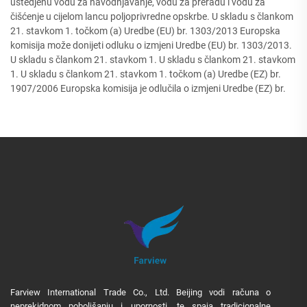
uštedjenu vodu za navodnjavanje, vodu za preradu i vodu za
čišćenje u cijelom lancu poljoprivredne opskrbe. U skladu s člankom
21. stavkom 1. točkom (a) Uredbe (EU) br. 1303/2013 Europska
komisija može donijeti odluku o izmjeni Uredbe (EU) br. 1303/2013.
U skladu s člankom 21. stavkom 1. U skladu s člankom 21. stavkom
1. U skladu s člankom 21. stavkom 1. točkom (a) Uredbe (EZ) br.
1907/2006 Europska komisija je odlučila o izmjeni Uredbe (EZ) br.
Farview International Trade Co., Ltd. Beijing vodi računa o
neprekidnom poboljšanju i upornosti, te spaja tradicionalne