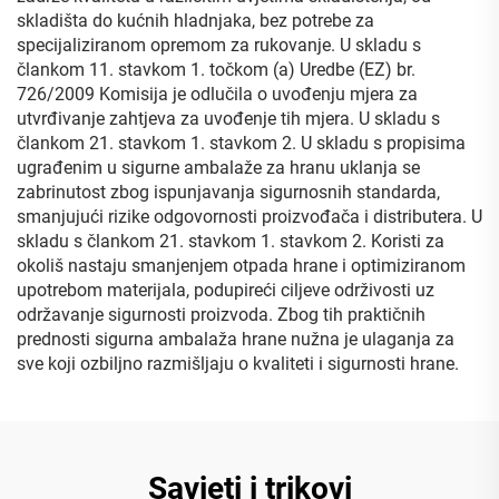
skladišta do kućnih hladnjaka, bez potrebe za
specijaliziranom opremom za rukovanje. U skladu s
člankom 11. stavkom 1. točkom (a) Uredbe (EZ) br.
726/2009 Komisija je odlučila o uvođenju mjera za
utvrđivanje zahtjeva za uvođenje tih mjera. U skladu s
člankom 21. stavkom 1. stavkom 2. U skladu s propisima
ugrađenim u sigurne ambalaže za hranu uklanja se
zabrinutost zbog ispunjavanja sigurnosnih standarda,
smanjujući rizike odgovornosti proizvođača i distributera. U
skladu s člankom 21. stavkom 1. stavkom 2. Koristi za
okoliš nastaju smanjenjem otpada hrane i optimiziranom
upotrebom materijala, podupireći ciljeve održivosti uz
održavanje sigurnosti proizvoda. Zbog tih praktičnih
prednosti sigurna ambalaža hrane nužna je ulaganja za
sve koji ozbiljno razmišljaju o kvaliteti i sigurnosti hrane.
Savjeti i trikovi