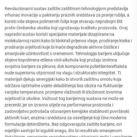
Revolucionarni sustav zaštite zaštitnom tehnologijom predstavlja
vrhunac inovacija u pakiranju praznih sredstava za pranje rublja, a
koristi više slojeva polimernih folija koje stvaraju neprobojni štit
protiv čimbenika okoliša koji ugrožavaju kvalitetu proizvoda. Ovaj
napredni sustav koristi specijalne materijale dizajnirane na
molekularnoj razini kako bi blokirali prijenos vlage, prodiranje kisika i
prodiranje svjetlosti koje bi inače degradirale aktivne čistilice i
smanjivale učinkovitost s vremenom. Tehnologija barijere uključuje
slojeve kopolimera etilena vinil-alkohola koji pružaju iznimna
svojstva barijere za plinove, dok komponente polietilentereftalata
nude superiornu otpornost na vlagu i strukturalni integritet. Ti
materijali djeluju sinergijski kako bi stvorili zaštitnu omotu koja
održava optimalne uvjete skladištenja bez obzira na fluktuacije
vanjske temperature, promjene vlažnosti ili izloženost izvorima
svjetlosti iz okoline. Važnost tog barijernog sustava ne može se
preceniti, jer on izravno utječe na performanse proizvoda i
zadovoljstvo potrošača očuvanjem kemijske stabilnosti površinski
aktivnih tvari, enzima i sredstava za osvetljenje koji čine moderne
formulacije deterdženta. Bez odgovarajuće zaštite barijere, ovi
osjetljivi sastojci bi izgubili snagu, što bi rezultiralo smanjenom