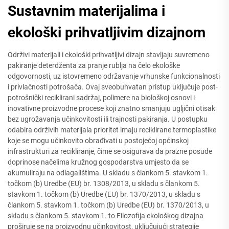
Sustavnim materijalima i
ekološki prihvatljivim dizajnom
Održivi materijali i ekološki prihvatljivi dizajn stavljaju suvremeno
pakiranje deterdženta za pranje rublja na čelo ekološke
odgovornosti, uz istovremeno održavanje vrhunske funkcionalnosti
i privlačnosti potrošača. Ovaj sveobuhvatan pristup uključuje post-
potrošnički reciklirani sadržaj, polimere na biološkoj osnovi i
inovativne proizvodne procese koji znatno smanjuju ugljični otisak
bez ugrožavanja učinkovitosti ili trajnosti pakiranja. U postupku
odabira održivih materijala prioritet imaju reciklirane termoplastike
koje se mogu učinkovito obrađivati u postojećoj općinskoj
infrastrukturi za recikliranje, čime se osigurava da prazne posude
doprinose načelima kružnog gospodarstva umjesto da se
akumuliraju na odlagalištima. U skladu s člankom 5. stavkom 1.
točkom (b) Uredbe (EU) br. 1308/2013, u skladu s člankom 5.
stavkom 1. točkom (b) Uredbe (EU) br. 1370/2013, u skladu s
člankom 5. stavkom 1. točkom (b) Uredbe (EU) br. 1370/2013, u
skladu s člankom 5. stavkom 1. to Filozofija ekološkog dizajna
proširuje se na proizvodnu učinkovitost, uključujući strategije