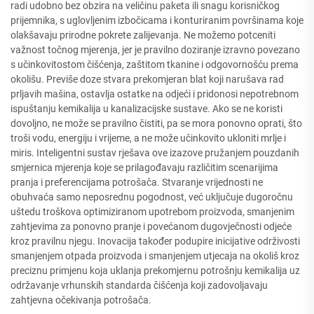
radi udobno bez obzira na veličinu paketa ili snagu korisničkog
prijemnika, s uglovljenim izbočicama i konturiranim površinama koje
olakšavaju prirodne pokrete zalijevanja. Ne možemo potceniti
važnost točnog mjerenja, jer je pravilno doziranje izravno povezano
s učinkovitostom čišćenja, zaštitom tkanine i odgovornošću prema
okolišu. Previše doze stvara prekomjeran blat koji narušava rad
prljavih mašina, ostavlja ostatke na odjeći i pridonosi nepotrebnom
ispuštanju kemikalija u kanalizacijske sustave. Ako se ne koristi
dovoljno, ne može se pravilno čistiti, pa se mora ponovno oprati, što
troši vodu, energiju i vrijeme, a ne može učinkovito ukloniti mrlje i
miris. Inteligentni sustav rješava ove izazove pružanjem pouzdanih
smjernica mjerenja koje se prilagođavaju različitim scenarijima
pranja i preferencijama potrošača. Stvaranje vrijednosti ne
obuhvaća samo neposrednu pogodnost, već uključuje dugoročnu
uštedu troškova optimiziranom upotrebom proizvoda, smanjenim
zahtjevima za ponovno pranje i povećanom dugovječnosti odjeće
kroz pravilnu njegu. Inovacija također podupire inicijative održivosti
smanjenjem otpada proizvoda i smanjenjem utjecaja na okoliš kroz
preciznu primjenu koja uklanja prekomjernu potrošnju kemikalija uz
održavanje vrhunskih standarda čišćenja koji zadovoljavaju
zahtjevna očekivanja potrošača.