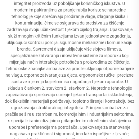
integritet proizvoda uz poboljšanje korisničkog iskustva. U
modernim pakiranjima za pranje rublja koriste se napredne
tehnologije koje sprečavaju prodiranje vlage, izlaganje kisika i
kontaminaciju, čime se osigurava da sredstva za čišćenje
zadržavaju svoju učinkovitost tijekom cijelog trajanja. Upakovanje
služi mnogim kritičnim funkcijama izvan jednostavne zagađenja,
uključujući kontrolu porcija, sigurnosne mehanizme i komunikaciju
brenda. Savremeni dizajn uključuje više slojeva filmova,
specijalizirane zatvaranja i inovativne sisteme za isporuku koji
mijenjaju način interakcije potrošača s proizvodima za čišćenje.
Tehnološke značajke ambalaže za pračile uključuju otporne barijere
na vlagu, otporne zatvaranje za djecu, ergonomske ručke i precizne
sustave mjerenja koji eliminišu nagađanja tijekom uporabe. U
skladu s člankom 2. stavkom 2. stavkom 2. Napredne tehnologije
zapečaćivanja sprečavaju curenje tijekom transporta i skladištenja,
dok fleksibilni materijali podržavaju toplotno širenje i kontrakciju bez
ugrožavanja strukturalnog integriteta. Primjene ambalaže za
pračile se šire u stambenim, komercijalnim i industrijskim sektorima,
s specijaliziranim dizajnima prilagođenim određenim slučajevima
uporabe i preferencijama potrošača. Upakovanje za stanovanje
naglašava praktičnost i sigurnost, ima lako ispušljive izlijevače,