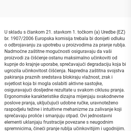
ambalaža ravno dno
od jagode moruše i
vrećica za kavu velikog
kaktusa, uspravna vrećica
obujma s ventilom i
s guslom od Mylara
logotipom
U skladu s člankom 21. stavkom 1. točkom (a) Uredbe (EZ)
br. 1907/2006 Europska komisija trebala bi donijeti odluku
o odbrojavanju za upotrebu u proizvodima za pranje rublja.
Nadmoćne zaštitne mogućnosti osiguravaju da vaši
proizvodi za čišćenje ostanu maksimalno učinkoviti od
kupnje do krajnje uporabe, sprečavajući degradaciju koja bi
ugrozila učinkovitost čišćenja. Napredna zaštitna svojstva
pakiranja praznih sredstava blokiraju vlažnost, zrak i
svjetlost koja bi mogla oslabiti aktivne sastojke,
osiguravajući dosljedne rezultate u svakom ciklusu pranja.
Ergonomske karakteristike dizajna mijenjaju svakodnevne
poslove pranja, uključujući udobne ručke, uravnoteženo
raspodjelu težine i intuitivne mehanizme za zalivanje koji
sprečavaju proliće i smanjuju otpad. Ovi jednostavni
elementi uklanjaju frustracije povezane s neugodnim
spremnicima, čineći pranje rublja učinkovitijim i ugodnijim.