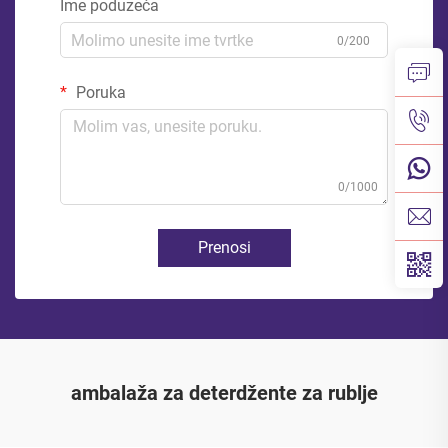
Ime poduzeća
0/200
Poruka
0/1000
Prenosi
ambalaža za deterdžente za rublje