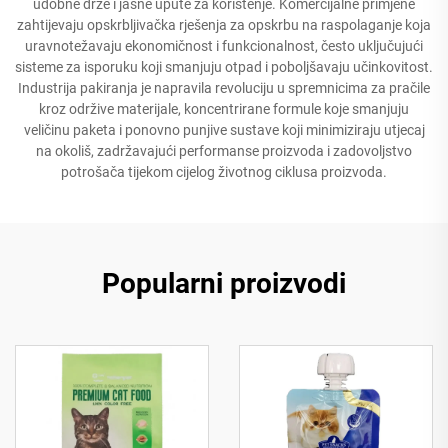
udobne drže i jasne upute za korištenje. Komercijalne primjene
zahtijevaju opskrbljivačka rješenja za opskrbu na raspolaganje koja
uravnotežavaju ekonomičnost i funkcionalnost, često uključujući
sisteme za isporuku koji smanjuju otpad i poboljšavaju učinkovitost.
Industrija pakiranja je napravila revoluciju u spremnicima za pračile
kroz održive materijale, koncentrirane formule koje smanjuju
veličinu paketa i ponovno punjive sustave koji minimiziraju utjecaj
na okoliš, zadržavajući performanse proizvoda i zadovoljstvo
potrošača tijekom cijelog životnog ciklusa proizvoda.
Popularni proizvodi