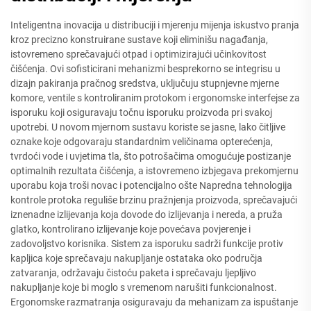
Inteligentna inovacija u distribuciji i mjerenju mijenja iskustvo pranja
kroz precizno konstruirane sustave koji eliminišu nagađanja,
istovremeno sprečavajući otpad i optimizirajući učinkovitost
čišćenja. Ovi sofisticirani mehanizmi besprekorno se integrisu u
dizajn pakiranja pračnog sredstva, uključuju stupnjevne mjerne
komore, ventile s kontroliranim protokom i ergonomske interfejse za
isporuku koji osiguravaju točnu isporuku proizvoda pri svakoj
upotrebi. U novom mjernom sustavu koriste se jasne, lako čitljive
oznake koje odgovaraju standardnim veličinama opterećenja,
tvrdoći vode i uvjetima tla, što potrošačima omogućuje postizanje
optimalnih rezultata čišćenja, a istovremeno izbjegava prekomjernu
uporabu koja troši novac i potencijalno ošte Napredna tehnologija
kontrole protoka reguliše brzinu pražnjenja proizvoda, sprečavajući
iznenadne izlijevanja koja dovode do izlijevanja i nereda, a pruža
glatko, kontrolirano izlijevanje koje povećava povjerenje i
zadovoljstvo korisnika. Sistem za isporuku sadrži funkcije protiv
kapljica koje sprečavaju nakupljanje ostataka oko područja
zatvaranja, održavaju čistoću paketa i sprečavaju ljepljivo
nakupljanje koje bi moglo s vremenom narušiti funkcionalnost.
Ergonomske razmatranja osiguravaju da mehanizam za ispuštanje