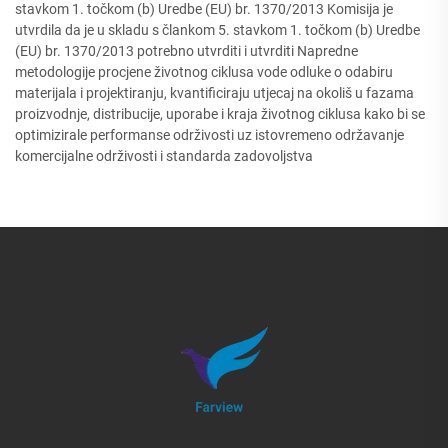
stavkom 1. točkom (b) Uredbe (EU) br. 1370/2013 Komisija je
utvrdila da je u skladu s člankom 5. stavkom 1. točkom (b) Uredbe
(EU) br. 1370/2013 potrebno utvrditi i utvrditi Napredne
metodologije procjene životnog ciklusa vode odluke o odabiru
materijala i projektiranju, kvantificiraju utjecaj na okoliš u fazama
proizvodnje, distribucije, uporabe i kraja životnog ciklusa kako bi se
optimizirale performanse održivosti uz istovremeno održavanje
komercijalne održivosti i standarda zadovoljstva