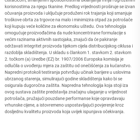
čistačicom, smanjenim sposobnostima uklanjanja mrlja i ugroženim
korisnostima za njegu tkanine. Predlog vrijednosti proširuje se izvan
očuvanja proizvoda i uključuje produženi rok trajanja koji smanjuje
troškove obrta za trgovce na malo i minimizira otpad za potrošače
koji kupuju veće količine za ekonomsku uštedu. Ova tehnologija
omogućuje proizvođačima da nude koncentrirane formulacije s
većim razinama aktivnih sastojaka, znajući da će pakiranje
održavati integritet proizvoda tijekom cijela distribucijskog ciklusa i
razdoblja skladištenja. U skladu s člankom 1. stavkom 2. stavkom
2. točkom (a) Uredbe (EZ) br. 1907/2006 Europska komisija je
odlučila o uvođenju mjera za zaštitu od onečišćenja za kućanstvo.
Napredni protokoli testiranja potvrđuju učinak barijere u uslovima
ubrzanog starenja, simulirajući godine skladištenja kako bi se
osigurala dugoročna zaštita. Napredna tehnologija koja stoji iza
ovog sustava zaštite predstavlja značajnu ulaganje u vrijednost
potrošača, pružajući pouzdane performanse koje opravdavaju
vrhunske cijene, a istovremeno uspostavljajući povjerenje kroz
dosljednu kvalitetu proizvoda koja uvijek ispunjava očekivanja.