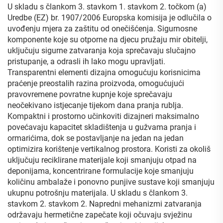
U skladu s člankom 3. stavkom 1. stavkom 2. točkom (a)
Uredbe (EZ) br. 1907/2006 Europska komisija je odlučila o
uvođenju mjera za zaštitu od onečišćenja. Sigurnosne
komponente koje su otporne na djecu pružaju mir obitelji,
uključuju sigurne zatvaranja koja sprečavaju slučajno
pristupanje, a odrasli ih lako mogu upravljati.
Transparentni elementi dizajna omogućuju korisnicima
praćenje preostalih razina proizvoda, omogućujući
pravovremene povratne kupnje koje sprečavaju
neočekivano istjecanje tijekom dana pranja rublja.
Kompaktni i prostorno učinkoviti dizajneri maksimalno
povećavaju kapacitet skladištenja u gužvama pranja i
ormarićima, dok se postavljanje na jedan na jedan
optimizira korištenje vertikalnog prostora. Koristi za okoliš
uključuju reciklirane materijale koji smanjuju otpad na
deponijama, koncentrirane formulacije koje smanjuju
količinu ambalaže i ponovno punjive sustave koji smanjuju
ukupnu potrošnju materijala. U skladu s člankom 3.
stavkom 2. stavkom 2. Napredni mehanizmi zatvaranja
održavaju hermetične zapečate koji očuvaju svježinu