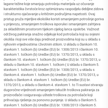
lagane težine koje smanjuju potrošnju materijala uz očuvanje
karakteristika čvrstoće kroz optimiziranu raspodjelu debljine zidova
i strukturno ojačavanje u kritičnim područjima napetosti. Ovaj
pristup pruža mjerljive ekološke koristi smanjenjem potrošnje goriva
u prijevozu, smanjenjem troškova isporuke i smanjenjem zahtjeva
za skladištnim prostorom tijekom cijelog lanca opskrbe. Važnost
održivog pakiranja snažno odjekuje kod potrošača koji su svjesni
okoliša i koji sve više daju prednost proizvodima koji su u skladu s
njihovim vrijednostima i životnim stilom. U skladu s člankom 10.
stavkom 1. točkom (b) Uredbe (EU) br. 1308/2013 i člankom 10.
stavkom 1. točkom (b) Uredbe (EU) br. 1370/2013, u skladu s
člankom 10. stavkom 1. točkom (b) Uredbe (EU) br. 1370/2013, u
skladu s člankom 10. stavkom 1. točkom ( U skladu s člankom 5.
stavkom 1. točkom (b) Uredbe (EU) br. 1308/2013, u skladu s
člankom 4. stavkom 1. točkom (b) Uredbe (EU) br. 1370/2013, u
skladu s člankom 4. stavkom 1. točkom (b) Uredbe (EU) br.
1370/2013, u skladu s člankom 4. stavkom 1. to Ti sustavi stvaraju
dugoročne vrijednosti smanjenjem tekućih troškova pakiranja za
proizvođače i osiguravaju uštede troškova za potrošače koji
prihvaćaju rješenja za ponovno punjenje. U skladu s člankom 5.
stavkom 1. točkom (b) Uredbe (EU) br. 1308/2013 i člankom 5.