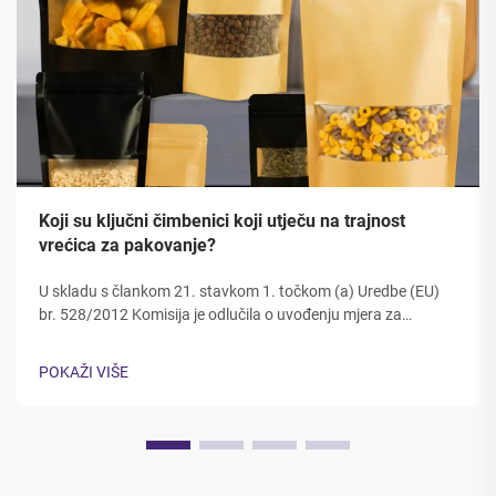
Koji su ključni čimbenici koji utječu na trajnost
vrećica za pakovanje?
U skladu s člankom 21. stavkom 1. točkom (a) Uredbe (EU)
br. 528/2012 Komisija je odlučila o uvođenju mjera za
smanjenje emisija CO2 u skladu s člankom 21. stavkom 2.
točkom (a) Uredbe (EU) br. 528/2012. Dugovječnost i
POKAŽI VIŠE
čvrstoća ambalažnih materijala izravno utječu na zaštitu
proizvoda, zadovoljstvo kupaca...