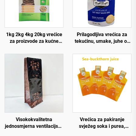
1kg 2kg 4kg 20kg vrećice
Prilagodljiva vrećica za
za proizvode za kućne
tekućinu, umake, juhe od
ljubimce, plastične vrećice
visokokvalitetne plastike i
za pakiranje po narudžbi
aluminijske folije, otporna
za mješavinu za mačke
na visoke temperature,
doypack vrećica s
mlaznicom za retortiranje
121 °C
Visokokvalitetna
Vrećica za pakiranje
jednosmjerna ventilacijska
svježeg soka i purea,
besplatna dizajn PE
vrećica za pakiranje purea