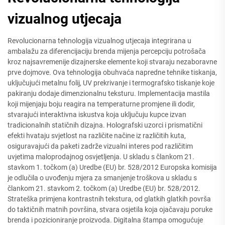
vizualnog utjecaja
Revolucionarna tehnologija vizualnog utjecaja integrirana u
ambalažu za diferencijaciju brenda mijenja percepciju potrošača
kroz najsavremenije dizajnerske elemente koji stvaraju nezaboravne
prve dojmove. Ova tehnologija obuhvaća napredne tehnike tiskanja,
uključujući metalnu folij, UV prekrivanje i termografsko tiskanje koje
pakiranju dodaje dimenzionalnu teksturu. Implementacija mastila
koji mijenjaju boju reagira na temperaturne promjene ili dodir,
stvarajući interaktivna iskustva koja uključuju kupce izvan
tradicionalnih statičnih dizajna. Holografski uzorci i prismatični
efekti hvataju svjetlost na različite načine iz različitih kuta,
osiguravajući da paketi zadrže vizualni interes pod različitim
uvjetima maloprodajnog osvjetljenja. U skladu s člankom 21.
stavkom 1. točkom (a) Uredbe (EU) br. 528/2012 Europska komisija
je odlučila o uvođenju mjera za smanjenje troškova u skladu s
člankom 21. stavkom 2. točkom (a) Uredbe (EU) br. 528/2012.
Strateška primjena kontrastnih tekstura, od glatkih glatkih površa
do taktičnih matnih površina, stvara osjetila koja ojačavaju poruke
brenda i pozicioniranje proizvoda. Digitalna štampa omogućuje