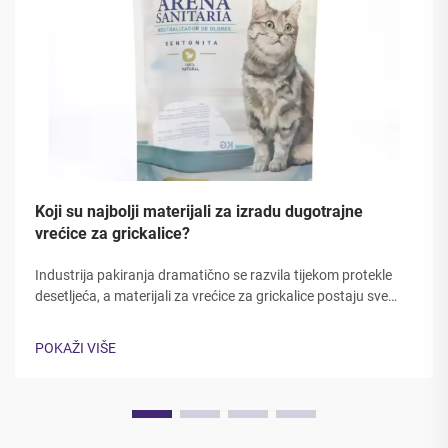
Koji su najbolji materijali za izradu dugotrajne
vrećice za grickalice?
Industrija pakiranja dramatično se razvila tijekom protekle
desetljeća, a materijali za vrećice za grickalice postaju sve
sofisticiraniji kako bi zadovoljili potražnje potrošača za
svježinom, izdržljivost i pogodnost. Proizvođači hrane i
POKAŽI VIŠE
stručnjaci za pakiranje moraju...