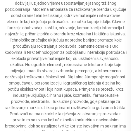
doživljaji uz jedno vrijeme uspostavljanje jasnog tržišnog
pozicioniranja. Moderna ambalaža za razlikovanje brenda uključuje
sofisticirane tehnike tiskanja, održive materijale i interaktivne
elemente koji uključuju potrošače u trenutku kupnje i dalje. Glavne
funkcije obuhvaćaju zaštitu, očuvanje, komunikaciju informacija i
najvažnije, pričanje priča o brendu kroz vizualna i taktična iskustva.
Tehnološke značajke uključuju napredne barijere premaza koje
produžavaju rok trajanja proizvoda, pametne oznake s QR
kodovima ili NFC tehnologijom za poboljšanu interakciju potrošača i
ekološki prihvatljive materijale koji su usklađeni s svjesnošću
okoliša. Holografski elementi, rebrossirane teksture i boje koje
mijenjaju mastila stvaraju vrhunske percepcije, a istovremeno
održavaju troškovnu učinkovitost. Digitalna štampanje mogućnosti
omogućavaju personalizaciju i ograničenog izdanja dizajna koji
potiču ekskluzivnost i lojalnost kupaca. Primjene se protežu kroz
industrije uključujući hranu i piće, kozmetiku, farmaceutske
proizvode, elektroniku i luksuzne proizvode, gdje pakiranje za
razlikovanje marki služi kao primarni razlikovač na gužvama tržišta.
Prodavači na malo koriste ta rješenja za stvaranje proizvoda s
privatnim nazivima koji učinkovito konkurišu s nacionalnim
brendovima, dok se ustaljene tvrtke koriste inovativnim pakiranjima