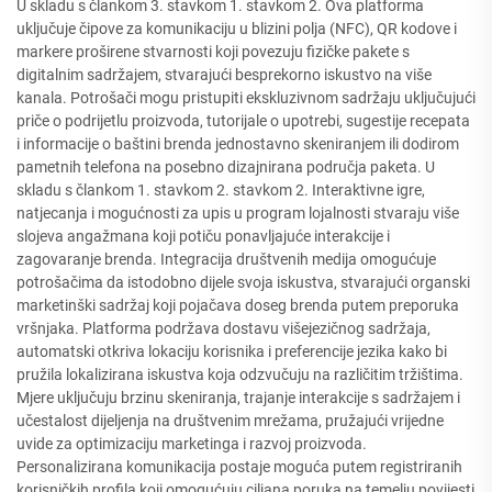
U skladu s člankom 3. stavkom 1. stavkom 2. Ova platforma
uključuje čipove za komunikaciju u blizini polja (NFC), QR kodove i
markere proširene stvarnosti koji povezuju fizičke pakete s
digitalnim sadržajem, stvarajući besprekorno iskustvo na više
kanala. Potrošači mogu pristupiti ekskluzivnom sadržaju uključujući
priče o podrijetlu proizvoda, tutorijale o upotrebi, sugestije recepata
i informacije o baštini brenda jednostavno skeniranjem ili dodirom
pametnih telefona na posebno dizajnirana područja paketa. U
skladu s člankom 1. stavkom 2. stavkom 2. Interaktivne igre,
natjecanja i mogućnosti za upis u program lojalnosti stvaraju više
slojeva angažmana koji potiču ponavljajuće interakcije i
zagovaranje brenda. Integracija društvenih medija omogućuje
potrošačima da istodobno dijele svoja iskustva, stvarajući organski
marketinški sadržaj koji pojačava doseg brenda putem preporuka
vršnjaka. Platforma podržava dostavu višejezičnog sadržaja,
automatski otkriva lokaciju korisnika i preferencije jezika kako bi
pružila lokalizirana iskustva koja odzvučuju na različitim tržištima.
Mjere uključuju brzinu skeniranja, trajanje interakcije s sadržajem i
učestalost dijeljenja na društvenim mrežama, pružajući vrijedne
uvide za optimizaciju marketinga i razvoj proizvoda.
Personalizirana komunikacija postaje moguća putem registriranih
korisničkih profila koji omogućuju ciljana poruka na temelju povijesti