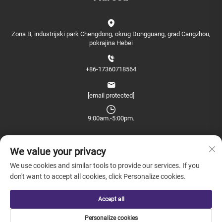
Zona B, industrijski park Chengdong, okrug Dongguang, grad Cangzhou,
pokrajina Hebei
+86-17360718564
[email protected]
9:00am.-5:00pm.
We value your privacy
We use cookies and similar tools to provide our services. If you
don't want to accept all cookies, click Personalize cookies.
Copyright © 2026 China Farview International Trade Co., Ltd. Peking sva
prava rezervirana. -
Politika privatnosti
Accept all
Personalize cookies