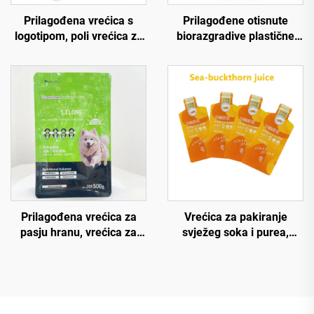
Prilagođena vrećica s
Prilagođene otisnute
logotipom, poli vrećica za
biorazgradive plastične
hranu za kućne ljubimce,
vrećice za mješavinu za
vrećica s gumenim
mačke 5kg 10kg s ravnim
zatvaračem, aluminijska
dnom i ručkom
folija s prozorom za
ambalažu hrane za pse
Prilagođena vrećica za
Vrećica za pakiranje
pasju hranu, vrećica za
svježeg soka i purea,
poslasticu za kućne
vrećica za pakiranje purea
ljubimce, uspravna ravna
od jagode moruše i
dno vrećica s gusjenicom,
kaktusa, uspravna vrećica
Mylar vrećice za brtvljenje
s guslom od Mylara
toplinom, vrećice za pse s