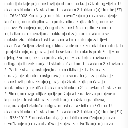
materijala koje pojednostavljuju obradu na kraju životnog vijeka. U
skladu s člankom 3. stavkom 1. stavkom 2. točkom (a) Uredbe (EZ)
br. 765/2008 Komisija je odlučila o uvođenju mjera za smanjenje
količine gumoznih plinova u proizvodima koji sadrže gumozne
plinove. Smanjenje ugljičnog otiska postiže se optimiziranom
logistikom, s dimenzijama pakiranja dizajniranim tako da se
maksimizira učinkovitost transporta i minimiziraju zahtjevi
skladišta. Ocijene životnog ciklusa vode odluke o odabiru materijala
i projektiranju, osiguravajući da se koristi za okoliš protežu tijekom
cijelog životnog ciklusa proizvoda, od ekstrakcije sirovina do
odlaganja ili recikliranja. U skladu s člankom 1. stavkom 2. stavkom
2. Partnerstva s postrojenjima za recikliranje i tvrtkama za
upravljanje otpadom osiguravaju da su materijali za pakiranje
uspostavili putove krajnjeg trajanja života koji sprečavaju
kontaminaciju okoliša. U skladu s člankom 21. stavkom 1. stavkom
2. Biologno razgradljive opcije pružaju alternative za primjene u
kojima je infrastruktura za recikliranje možda ograničena,
osiguravajući ekološku odgovornost na različitim tržištima. U
skladu s člankom 1. stavkom 2. stavkom 2. točkom (a) Uredbe (EU)
br. 528/2012 Europska komisija je odlučila o uvođenju mjera za
utvrđivanje mjera za utvrđivanje mjera za utvrđivanje mjera za