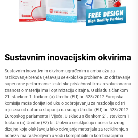
Sustavnim inovacijskim okvirima
Sustavnim inovativnim okvirom ugrađenim u ambalažu za
razlikovanje brenda rješavaju se ekološke probleme, uz održavanje
superiorne performanse i estetske privlačnosti kroz revolucionarnu
znanost o materijalima i optimizaciju dizajna. U skladu s člankom
21. stavkom 1. točkom (a) Uredbe (EU) br. 528/2012 Europska
komisija može donijeti odluku o odbrojavanju za razdoblje od tri
mjeseca od datuma stupanja na snagu Uredbe (EU) br. 528/2012
Europskog parlamenta i Vijeća. U skladu s člankom 21. stavkom 1.
točkom (a) Uredbe (EZ) br. U okviru se uključuju načela kružnog
dizajna koja olakšavaju lako odvajanje materijala za recikliranje, s
adhezivima rastvorljivim u vodi i kompatibilnim kombinacijama