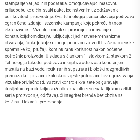
štampanje varijabilnih podataka, omogućavajući masovnu
prilagodbu koja čini svaki paket jedinstvenim uz održavanje
učinkovitosti proizvodnje. Ova tehnologija personalizacije podržava
ograničena izdanja i sezonske kampanje koje pokreću hitnost i
ekskluzivnost. Vizualni učinak se proširuje na inovacije u
konstrukcijskom dizajnu, uključujući jedinstvene mehanizme
otvaranja, funkcije koje se mogu ponovno zatvoriti i više namjenske
spremnike koji pružaju kontinuiranu korisnost nakon početne
potrošnje proizvoda. U skladu s člankom 1. stavkom 2. stavkom 2.
Tehnologija također podržava inicijative održivosti korištenjem
mastila na bazi vode, recikliranih supstrata i biološki razgradljivih
premaza koji privlače ekološki osviješte potrošače bez ugrožavanja
vizualne privlačnosti. Sustavi kontrole kvalitete osiguravaju
dosljednu reprodukciju složenih vizualnih elemenata tijekom velikih
serija proizvodnje, održavajući integritet brenda bez obzira na
količinu ili lokaciju proizvodnje.