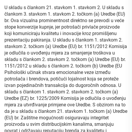
providnim prozorom
U skladu s člankom 21. stavkom 1. stavkom 2. U skladu s
člankom 3. stavkom 1. stavkom 2. točkom (a) Uredbe (EU)
br. Ova vizualna prominentnost direktno se prevodi u veće
stope konverzije kupnje, jer potrošači privlače proizvode
koji komuniciraju kvalitetu i inovacije kroz promišljenu
prezentaciju pakiranja. U skladu s člankom 1. stavkom 2.
stavkom 2. točkom (a) Uredbe (EU) br. 1151/2012 Komisija
je odlučila o uvođenju mjera za smanjenje troškova u
skladu s člankom 2. stavkom 2. točkom (a) Uredbe (EU) br.
1151/2012 u skladu s člankom 2. točkom (b) Uredbe (EU
Psihološki učinak stvara emocionalne veze između
potrošača i brendova, potičući lojalnost koja se proteže
izvan pojedinačnih transakcija do dugoročnih odnosa. U
skladu s člankom 1. stavkom 2. stavkom 2. točkom (a)
Uredbe (EZ) br. 1225/2009 Komisija je odlučila o uvođenju
mjera za utvrđivanje primjene ove Uredbe. S obzirom na to
da je u skladu s člankom 21. stavkom 1. točkom (a) Uredbe
(EU) br. Zaštitne mogućnosti osiguravaju integritet
proizvoda u svim distribucijskim kanalima, smanjuju
povrat i održavaju reputaciju brenda za kvalitetu i