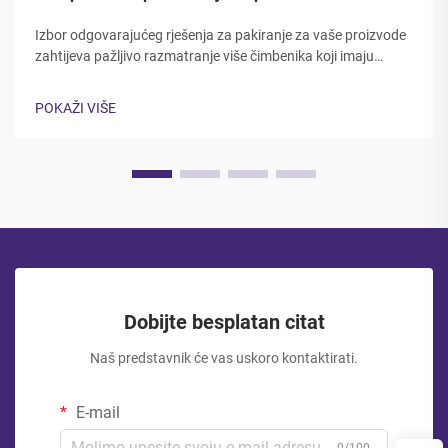
Izbor odgovarajućeg rješenja za pakiranje za vaše proizvode
zahtijeva pažljivo razmatranje više čimbenika koji imaju
izravni utjecaj na zaštitu proizvoda, korisničko iskustvo i
operativnu učinkovitost. Izbor između zip i toplinske čvrstoće
POKAŽI VIŠE
vrećice predstavlja...
Dobijte besplatan citat
Naš predstavnik će vas uskoro kontaktirati.
E-mail