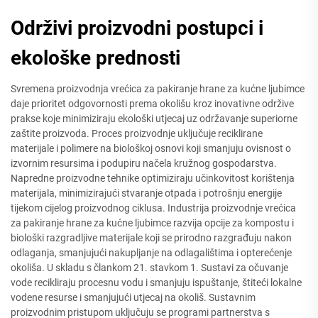
Održivi proizvodni postupci i
ekološke prednosti
Svremena proizvodnja vrećica za pakiranje hrane za kućne ljubimce
daje prioritet odgovornosti prema okolišu kroz inovativne održive
prakse koje minimiziraju ekološki utjecaj uz održavanje superiorne
zaštite proizvoda. Proces proizvodnje uključuje reciklirane
materijale i polimere na biološkoj osnovi koji smanjuju ovisnost o
izvornim resursima i podupiru načela kružnog gospodarstva.
Napredne proizvodne tehnike optimiziraju učinkovitost korištenja
materijala, minimizirajući stvaranje otpada i potrošnju energije
tijekom cijelog proizvodnog ciklusa. Industrija proizvodnje vrećica
za pakiranje hrane za kućne ljubimce razvija opcije za kompostu i
biološki razgradljive materijale koji se prirodno razgrađuju nakon
odlaganja, smanjujući nakupljanje na odlagalištima i opterećenje
okoliša. U skladu s člankom 21. stavkom 1. Sustavi za očuvanje
vode recikliraju procesnu vodu i smanjuju ispuštanje, štiteći lokalne
vodene resurse i smanjujući utjecaj na okoliš. Sustavnim
proizvodnim pristupom uključuju se programi partnerstva s