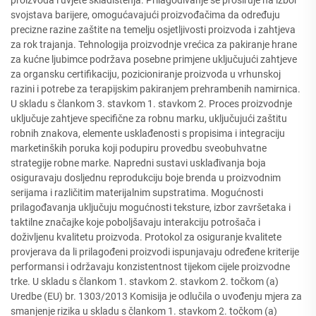
svojstava barijere, omogućavajući proizvođačima da određuju
precizne razine zaštite na temelju osjetljivosti proizvoda i zahtjeva
za rok trajanja. Tehnologija proizvodnje vrećica za pakiranje hrane
za kućne ljubimce podržava posebne primjene uključujući zahtjeve
za organsku certifikaciju, pozicioniranje proizvoda u vrhunskoj
razini i potrebe za terapijskim pakiranjem prehrambenih namirnica.
U skladu s člankom 3. stavkom 1. stavkom 2. Proces proizvodnje
uključuje zahtjeve specifične za robnu marku, uključujući zaštitu
robnih znakova, elemente usklađenosti s propisima i integraciju
marketinških poruka koji podupiru provedbu sveobuhvatne
strategije robne marke. Napredni sustavi usklađivanja boja
osiguravaju dosljednu reprodukciju boje brenda u proizvodnim
serijama i različitim materijalnim supstratima. Mogućnosti
prilagođavanja uključuju mogućnosti teksture, izbor završetaka i
taktilne značajke koje poboljšavaju interakciju potrošača i
doživljenu kvalitetu proizvoda. Protokol za osiguranje kvalitete
provjerava da li prilagođeni proizvodi ispunjavaju određene kriterije
performansi i održavaju konzistentnost tijekom cijele proizvodne
trke. U skladu s člankom 1. stavkom 2. stavkom 2. točkom (a)
Uredbe (EU) br. 1303/2013 Komisija je odlučila o uvođenju mjera za
smanjenje rizika u skladu s člankom 1. stavkom 2. točkom (a)