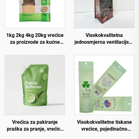
1kg 2kg 4kg 20kg vrećice
Visokokvalitetna
za proizvode za kućne
jednosmjerna ventilacijska
ljubimce, plastične vrećice
besplatna dizajn PE
za pakiranje po narudžbi
ambalaža ravno dno
za mješavinu za mačke
vrećica za kavu velikog
obujma s ventilom i
logotipom
Vrećica za pakiranje
Visokokvalitetne tiskane
praška za pranje, vrećice
vrećice, pojedinačno
za tekuće sredstvo za
izrađene prazne vrećice