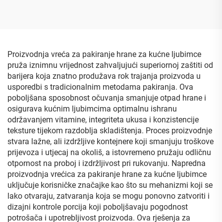
pranje ruku, vrećice za
za vlažne maramice,
tekuće sredstvo za pranje
vrećica s centralnim
suđa, plastične ambalažne
zatvaranjem za vlažne
vrećice
brise, masku za lice
Proizvodnja vreća za pakiranje hrane za kućne ljubimce
pruža iznimnu vrijednost zahvaljujući superiornoj zaštiti od
barijera koja znatno produžava rok trajanja proizvoda u
usporedbi s tradicionalnim metodama pakiranja. Ova
poboljšana sposobnost očuvanja smanjuje otpad hrane i
osigurava kućnim ljubimcima optimalnu ishranu
održavanjem vitamine, integriteta ukusa i konzistencije
teksture tijekom razdoblja skladištenja. Proces proizvodnje
stvara lažne, ali izdržljive kontejnere koji smanjuju troškove
prijevoza i utjecaj na okoliš, a istovremeno pružaju odličnu
otpornost na proboj i izdržljivost pri rukovanju. Napredna
proizvodnja vrećica za pakiranje hrane za kućne ljubimce
uključuje korisničke značajke kao što su mehanizmi koji se
lako otvaraju, zatvaranja koja se mogu ponovno zatvoriti i
dizajni kontrole porcija koji poboljšavaju pogodnost
potrošača i upotrebljivost proizvoda. Ova rješenja za