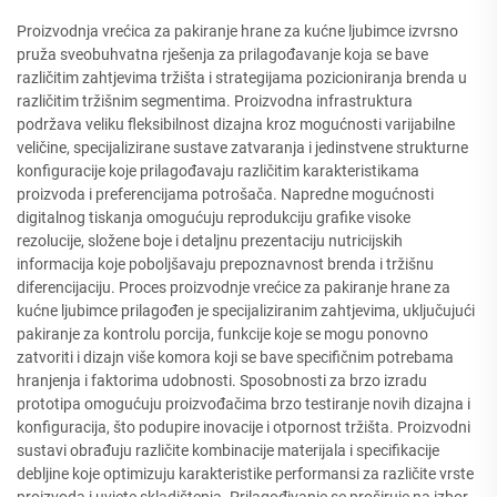
Proizvodnja vrećica za pakiranje hrane za kućne ljubimce izvrsno
pruža sveobuhvatna rješenja za prilagođavanje koja se bave
različitim zahtjevima tržišta i strategijama pozicioniranja brenda u
različitim tržišnim segmentima. Proizvodna infrastruktura
podržava veliku fleksibilnost dizajna kroz mogućnosti varijabilne
veličine, specijalizirane sustave zatvaranja i jedinstvene strukturne
konfiguracije koje prilagođavaju različitim karakteristikama
proizvoda i preferencijama potrošača. Napredne mogućnosti
digitalnog tiskanja omogućuju reprodukciju grafike visoke
rezolucije, složene boje i detaljnu prezentaciju nutricijskih
informacija koje poboljšavaju prepoznavnost brenda i tržišnu
diferencijaciju. Proces proizvodnje vrećice za pakiranje hrane za
kućne ljubimce prilagođen je specijaliziranim zahtjevima, uključujući
pakiranje za kontrolu porcija, funkcije koje se mogu ponovno
zatvoriti i dizajn više komora koji se bave specifičnim potrebama
hranjenja i faktorima udobnosti. Sposobnosti za brzo izradu
prototipa omogućuju proizvođačima brzo testiranje novih dizajna i
konfiguracija, što podupire inovacije i otpornost tržišta. Proizvodni
sustavi obrađuju različite kombinacije materijala i specifikacije
debljine koje optimizuju karakteristike performansi za različite vrste
proizvoda i uvjete skladištenja. Prilagođivanje se proširuje na izbor