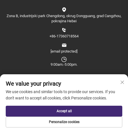
Zona B, industrijski park Chengdong, okrug Dongguang, grad Cangzhou,
pokrajina Hebei
+86-17360718564
[email protected]
9:00am.-5:00pm.
We value your privacy
We use cookies and similar tools to provide our services. If you
don't want to accept all cookies, click Personalize cookies.
Copyright © 2026 China Farview International Trade Co., Ltd. Peking sva
prava rezervirana. -
Politika privatnosti
Accept all
Personalize cookies