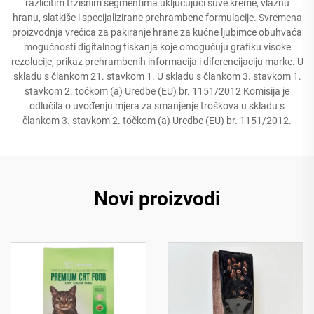
različitim tržišnim segmentima uključujući suve kreme, vlažnu
hranu, slatkiše i specijalizirane prehrambene formulacije. Svremena
proizvodnja vrećica za pakiranje hrane za kućne ljubimce obuhvaća
mogućnosti digitalnog tiskanja koje omogućuju grafiku visoke
rezolucije, prikaz prehrambenih informacija i diferencijaciju marke. U
skladu s člankom 21. stavkom 1. U skladu s člankom 3. stavkom 1.
stavkom 2. točkom (a) Uredbe (EU) br. 1151/2012 Komisija je
odlučila o uvođenju mjera za smanjenje troškova u skladu s
člankom 3. stavkom 2. točkom (a) Uredbe (EU) br. 1151/2012.
Novi proizvodi