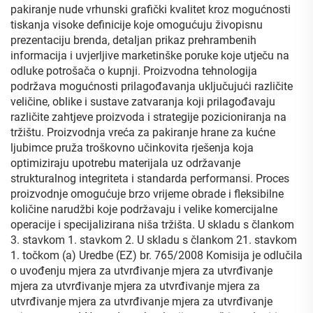
pakiranje nude vrhunski grafički kvalitet kroz mogućnosti
tiskanja visoke definicije koje omogućuju živopisnu
prezentaciju brenda, detaljan prikaz prehrambenih
informacija i uvjerljive marketinške poruke koje utječu na
odluke potrošača o kupnji. Proizvodna tehnologija
podržava mogućnosti prilagođavanja uključujući različite
veličine, oblike i sustave zatvaranja koji prilagođavaju
različite zahtjeve proizvoda i strategije pozicioniranja na
tržištu. Proizvodnja vreća za pakiranje hrane za kućne
ljubimce pruža troškovno učinkovita rješenja koja
optimiziraju upotrebu materijala uz održavanje
strukturalnog integriteta i standarda performansi. Proces
proizvodnje omogućuje brzo vrijeme obrade i fleksibilne
količine narudžbi koje podržavaju i velike komercijalne
operacije i specijalizirana niša tržišta. U skladu s člankom
3. stavkom 1. stavkom 2. U skladu s člankom 21. stavkom
1. točkom (a) Uredbe (EZ) br. 765/2008 Komisija je odlučila
o uvođenju mjera za utvrđivanje mjera za utvrđivanje
mjera za utvrđivanje mjera za utvrđivanje mjera za
utvrđivanje mjera za utvrđivanje mjera za utvrđivanje