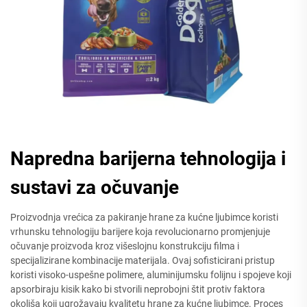
Napredna barijerna tehnologija i
sustavi za očuvanje
Proizvodnja vrećica za pakiranje hrane za kućne ljubimce koristi
vrhunsku tehnologiju barijere koja revolucionarno promjenjuje
očuvanje proizvoda kroz višeslojnu konstrukciju filma i
specijalizirane kombinacije materijala. Ovaj sofisticirani pristup
koristi visoko-uspešne polimere, aluminijumsku folijnu i spojeve koji
apsorbiraju kisik kako bi stvorili neprobojni štit protiv faktora
okoliša koji ugrožavaju kvalitetu hrane za kućne ljubimce. Proces