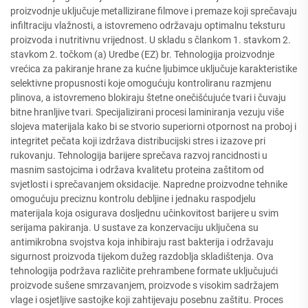
proizvodnje uključuje metallizirane filmove i premaze koji sprečavaju
infiltraciju vlažnosti, a istovremeno održavaju optimalnu teksturu
proizvoda i nutritivnu vrijednost. U skladu s člankom 1. stavkom 2.
stavkom 2. točkom (a) Uredbe (EZ) br. Tehnologija proizvodnje
vrećica za pakiranje hrane za kućne ljubimce uključuje karakteristike
selektivne propusnosti koje omogućuju kontroliranu razmjenu
plinova, a istovremeno blokiraju štetne onečišćujuće tvari i čuvaju
bitne hranljive tvari. Specijalizirani procesi laminiranja vezuju više
slojeva materijala kako bi se stvorio superiorni otpornost na proboj i
integritet pečata koji izdržava distribucijski stres i izazove pri
rukovanju. Tehnologija barijere sprečava razvoj rancidnosti u
masnim sastojcima i održava kvalitetu proteina zaštitom od
svjetlosti i sprečavanjem oksidacije. Napredne proizvodne tehnike
omogućuju preciznu kontrolu debljine i jednaku raspodjelu
materijala koja osigurava dosljednu učinkovitost barijere u svim
serijama pakiranja. U sustave za konzervaciju uključena su
antimikrobna svojstva koja inhibiraju rast bakterija i održavaju
sigurnost proizvoda tijekom dužeg razdoblja skladištenja. Ova
tehnologija podržava različite prehrambene formate uključujući
proizvode sušene smrzavanjem, proizvode s visokim sadržajem
vlage i osjetljive sastojke koji zahtijevaju posebnu zaštitu. Proces