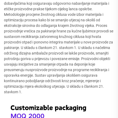
dobavljačima koji osiguravaju odgovorno nabavljanje materijala i
etičke proizvodne prakse tijekom cijelog lanca opskrbe.
Metodologije procjene životnog ciklusa vode izbor materijala i
optimizaciju procesa kako bi se smanjio utjecaj na okoliš od
ekstrakcije sirovina do odlaganja krajem životnog vijeka. Proces
proizvodnje vrećica za pakiranje hrane za kućne ljubimce provodi se
sustavom recikliranja zatvorenog kružnog ciklusa koji hvata
proizvodni otpad i ponovno integrira materijale u nove proizvode za
pakiranje. U skladu s člankom 21. stavkom 1. U skladu s načelima
održivog dizajna ambalaže proizvodi se lakše proizvode, smanjiti
potrošnju goriva u prijevozu i povezane emisije. Proizvodni objekti
usvajaju inicijative za smanjenje otpada na deponije koje
preusmeruju nusproizvode proizvodnje na programe recikliranja i
oporavka energije. Sustav upravljanja okolišem osigurava
kontinuirano poboljšanje održivosti kroz praćenje, mjerenje i
optimizaciju mjera ekološkog utjecaja. U skladu s člankom 21.
stavkom 1.