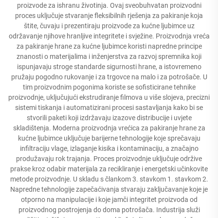
proizvode za ishranu životinja. Ovaj sveobuhvatan proizvodni
proces uključuje stvaranje fleksibilnih rješenja za pakiranje koja
štite, čuvaju i prezentiraju proizvode za kućne ljubimce uz
održavanje njihove hranljive integritete i svježine. Proizvodnja vreća
za pakiranje hrane za kućne ljubimce koristi napredne principe
znanosti o materijalima i inženjerstva za razvoj spremnika koji
ispunjavaju stroge standarde sigurnosti hrane, a istovremeno
pružaju pogodno rukovanje i za trgovce na malo i za potrošače. U
tim proizvodnim pogonima koriste se sofisticirane tehnike
proizvodnje, uključujući ekstrudiranje filmova u više slojeva, precizni
sistemi tiskanja i automatizirani procesi sastavljanja kako bi se
stvorili paketi koji izdržavaju izazove distribucije i uvjete
skladištenja. Moderna proizvodnja vrećica za pakiranje hrane za
kućne ljubimce uključuje barijerne tehnologije koje sprečavaju
infiltraciju vlage, izlaganje kisika i kontaminaciju, a značajno
produžavaju rok trajanja. Proces proizvodnje uključuje održive
prakse kroz odabir materijala za recikliranje i energetski učinkovite
metode proizvodnje. U skladu s člankom 3. stavkom 1. stavkom 2.
Napredne tehnologije zapečaćivanja stvaraju zaključavanje koje je
otporno na manipulacije i koje jamči integritet proizvoda od
proizvodnog postrojenja do doma potrošača. Industrija služi