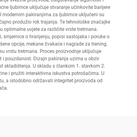
ćne ljubimce uključuje stvaranje učinkovite barijere
ar. U modernim pakiranjima za ljubimce uključeni su
načajno produžio rok trajanja. Te tehnološke značajke
 optimalne uvjete za različite vrste tretmana.
, smjernice o hranjenju, popisi sastojaka i poruke o
sušene opcije, mekane žvakaće i nagrade za trening.
ku vrstu tretmana. Proces proizvodnje uključuje
ost i pouzdanost. Dizajn pakiranja uzima u obzir
st skladištenja. U skladu s člankom 1. stavkom 2.
ne i pružiti interaktivna iskustva potrošačima. U
u, a istodobno održavati integritet proizvoda od
ača.