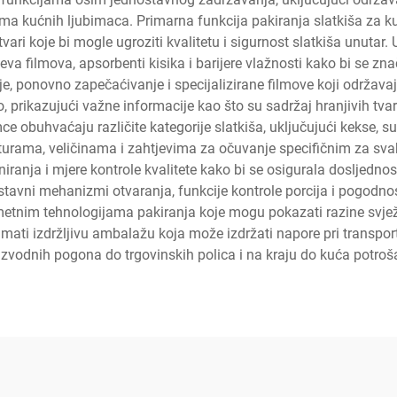
ma kućnih ljubimaca. Primarna funkcija pakiranja slatkiša za ku
ih tvari koje bi mogle ugroziti kvalitetu i sigurnost slatkiša unut
ojeva filmova, apsorbenti kisika i barijere vlažnosti kako bi se z
, ponovno zapečaćivanje i specijalizirane filmove koji održavaju
prikazujući važne informacije kao što su sadržaj hranjivih tvari
ce obuhvaćaju različite kategorije slatkiša, uključujući kekse, 
sturama, veličinama i zahtjevima za očuvanje specifičnim za sva
iniranja i mjere kontrole kvalitete kako bi se osigurala dosljedn
tavni mehanizmi otvaranja, funkcije kontrole porcija i pogodno
ametnim tehnologijama pakiranja koje mogu pokazati razine svježi
mati izdržljivu ambalažu koja može izdržati napore pri transport
izvodnih pogona do trgovinskih polica i na kraju do kuća potroš