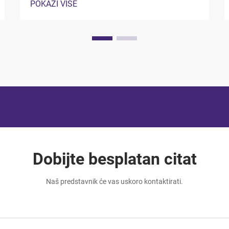
POKAŽI VIŠE
zaštitu koja se proteže daleko izvan
jednostavnog zadržavanja. Ova
specijalizirana pakiranja rješenja stvoriti
kontrolirane barijere protiv kontaminacije,
vlažnosti, kisika...
Dobijte besplatan citat
Naš predstavnik će vas uskoro kontaktirati.