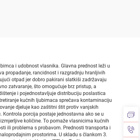
a s
prehrambene klase,
nu s
uspravna vreća s
čem,
mlaznicom i
ena,
prijenosnom ručkom za
lar
vanjsko skladištenje,
votku, šampanjac
jubimca i udobnost vlasnika. Glavna prednost leži u
va propadanje, rancidnost i razgradnju hranljivih
ujući otpad jer dobro pakirani slatkiši zadržavaju
ovno zatvaranje, što omogućuje brz pristup, a
tenje i pojednostavljuje distribuciju poslastica
 tretiranje kućnih ljubimaca sprečava kontaminaciju
anje djeluje kao zaštitni štit protiv vanjskih
. Kontrola porcija postaje jednostavna ako se u
o izmjerljive količine. To pomaže vlasnicima kućnih
ti ili problema s probavom. Prednosti transporta i
 maloprodajnim prostorima. U skladu s člankom 3.