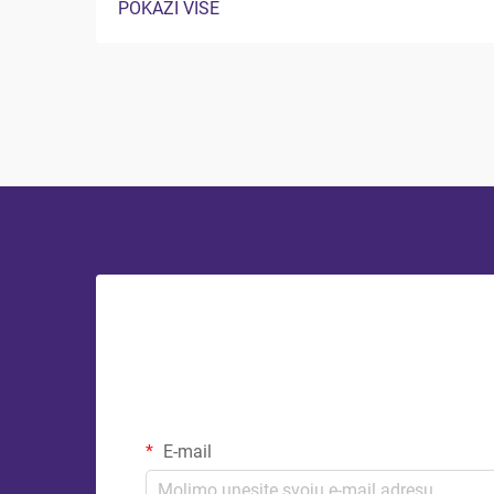
POKAŽI VIŠE
smanjenje emisija CO2 u skladu s
člankom 21. stavkom 2. točkom (a)
Uredbe (EU) br. 528/2012. Dugovječnost i
čvrstoća ambalažnih materijala izravno
utječu na zaštitu proizvoda, zadovoljstvo
kupaca...
E-mail