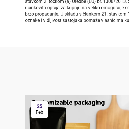
stavkom 2. točkom (a) Uredbe (EU) br. 1308/2013, z
učinkovita opcija za kupnju na veliko omogućuje se
brzo propadanje. U skladu s člankom 21. stavkom 1
oznake i vidljivost sastojaka pomaže vlasnicima k
25
Feb