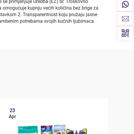
 se primjenjuje Uredba (EZ) br. Troškovno
a omogućuje kupnju većih količina bez brige za
stavkom 2. Transparentnost koju pružaju jasne
hrambenim potrebama svojih kućnih ljubimaca.
23
2
Apr
Ap