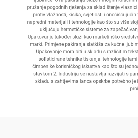
pružanje pogodnih rješenja za skladištenje vlasnici
protiv vlažnosti, kisika, svjetlosti i onečišćujuć
napredni materijali i tehnologije kao što su više sl
uključuju hermetičke sisteme za zapečaćivanje
Upakovanje također služi kao marketinško sredstvo, 
marki. Primjene pakiranja slatkiša za kućne ljubim
Upakovanje mora biti u skladu s različitim tek
sofisticirane tehnike tiskanja, tehnologije lam
čimbenike korisničkog iskustva kao što su jednos
stavkom 2. Industrija se nastavlja razvijati s p
skladu s zahtjevima lanca opskrbe potrebno je i
pro