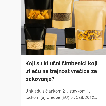
Koji su ključni čimbenici koji
utječu na trajnost vrećica za
pakovanje?
U skladu s člankom 21. stavkom 1.
točkom (a) Uredbe (EU) br. 528/2012
Komisija je odlučila o uvođenju mjera za