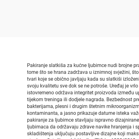
kave i čaja, plastična
vr
vrećica s gusjenicom,
temp
uspravna vrećica,
st
vrećice od aluminijske
folije
Pakiranje slatkiša za kućne ljubimce nudi brojne pr
tome što se hrana zadržava u iznimnoj svježini, što
tvari koje se obično javljaju kada su slatkiši izlož
svoju kvalitetu sve dok se ne potroše. Uređaj je vrl
istovremeno održava integritet proizvoda između up
tijekom treninga ili dodjele nagrada. Bezbednost pr
bakterijama, plesni i drugim štetnim mikroorganizmi
kontaminanta, a jasno prikazuje datume isteka važe
pakiranje za ljubimce stavljaju ispravno dizajnirane
ljubimaca da održavaju zdrave navike hranjenja i s
skladištenja uključuju postavljive dizajne koji ma