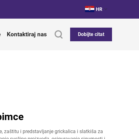
HR
e
Kontaktiraj nas
Dobijte citat
ubimce
zaštitu i predstavljanje grickalica i slatkiša za
je svežine proizvoda, osiguravanje sigurnosti i