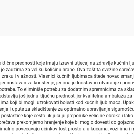
ećica otporna na
uspravna vrećic
eraturu od 121-135
prozorom za hra
upnjeva Celzijus
gumenim zatvara
crna, bijela, crv
zelena, plava My
vrećica
aktične prednosti koje imaju izravni utjecaj na zdravlje kućnih l
 je zauzima za veliku količinu hrane. Ova zaštita svežine spreča
eni zraku i vlažnosti. Vlasnici kućnih ljubimaca štede novac smanj
o jednostavan za korištenje, jer ima jednostavnu otvaranje i pon
otrebe. To eliminiše potrebu za dodatnim spremnicima za skladiš
edstavlja još jednu ključnu prednost, jer kvalitetna ambalaža za
ma koji bi mogli uzrokovati bolesti kod kućnih ljubimaca. Upakov
nja i upute za skladištenje za optimalno upravljanje sigurnošću
 poslastice koje često uključuju preporuke veličine obroka i lak
prečava prekomjerno hranjenje koje bi moglo dovesti do gojaznos
ksimalno povećavaju učinkovitost prostora u kućama, vozilima i