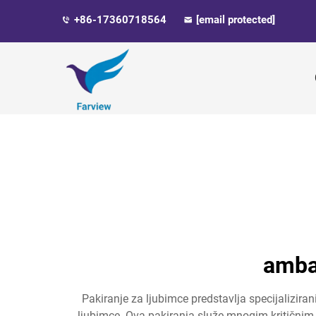
+86-17360718564
[email protected]
ambal
Pakiranje za ljubimce predstavlja specijaliziran
ljubimce. Ova pakiranja služe mnogim kritičnim