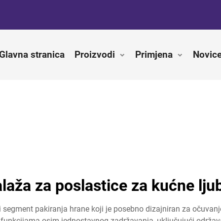
Glavna stranica
Proizvodi
Primjena
Novic
aža za poslastice za kućne lj
i segment pakiranja hrane koji je posebno dizajniran za očuvanje, 
 funkcijama osim jednostavnog zadržavanja, uključujući održavan