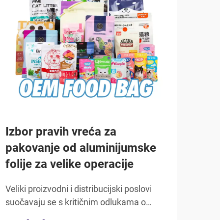
Ure
alu
pro
hra
Proi
Izbor pravih vreća za
se s
pakovanje od aluminijumske
za p
folije za velike operacije
POKA
proi
stro
Veliki proizvodni i distribucijski poslovi
potr
suočavaju se s kritičnim odlukama o
paki
pakiranju koje izravno utječu na kvalitetu