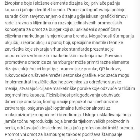
živopisne boje i složene elemente dizajna koji privlače pažnju
kupaca i jačaju identitet brenda. Proces prilagođavanja počinje
suradničkim savjetovanjem o dizajnu gdje iskusni grafički timovi
rade izravno s klijentima na razvoju jedinstvenih promocijskih
koncepata za omot za burger koji su usklađeni s specifičnim
ciljevima marketinga i smjernicama brenda. Mogućnosti štampanja
uključuju reprodukciju u punoj boji, specijalne mastile i tehnike
završetka koje stvaraju vrhunske standarde prezentacije
usporedive s vrhunskim marketinškim materijalima. Površina
promotivne omotnice za hamburger može primiti razne elemente
dizajna, uključujući logotipe, promocijske poruke, QR kodove,
rukovodeće društvene mreže i sezonske grafike. Poduzeća mogu
implementirati različite dizajne zavojnica za određene stavke
menija, stvarajući ciljane marketinške poruke koje odzvuče različitim
segmentima kupaca. Fleksibilnost prilagođavanja obuhvaća
dimenzije omotača, konfiguracije prepukotina i mehanizme
zatvaranja, osiguravajući optimalne funkcionalnosti uz
maksimiziranje mogućnosti brendiranja. Usluge usklađivanja boja
jamče točnu reprodukciju boja brenda tijekom velikih proizvodnih
serija, održavajući dosljednost koja jača profesionalni imidž brenda.
Promotivni omot za hamburger također podržava štampanje