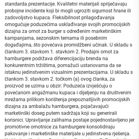
standarda prezentacije. Kvalitetni materijali spriječavaju
probojne incidente koji bi mogli ugroziti sigurnost hrane ili
zadovoljstvo kupaca. Fleksibilnost prilagođavanja
omogućuje poduzećima usklađivanje svojih promocijskih
dizajna za omot za burger s određenim marketinškim
kampanjama, sezonskim temama ili posebnim
događajima, što povećava promidžbeni učinak. U skladu s
člankom 3. stavkom 1. stavkom 2. Prodajni omot za
hamburgere podržava diferencijaciju brenda na
konkurentnim tržištima, pomažući ustanovama da se
istaknu jedinstvenim vizualnim prezentacijama. U skladu s
člankom 3. stavkom 2. točkom (a) ovog članka, za
proizvod se uzima u obzir: Poduzeća izvješćuju o
povećanom angažmanu kupaca i dijeljenju na društvenim
mrežama prilikom korištenja prepoznatljivih promocijskih
dizajna za ambalažu hamburgera, pojačavajući
marketinški doseg putem sadržaja koji su generirali
korisnici. Upravljanje zalihama postaje pojednostavljeno jer
promotivne omotnice za hamburgere konsolidiraju
pakovanje i marketinške materijale u jedinstvena rješenja.