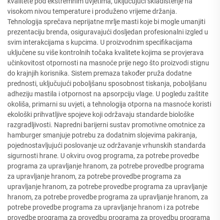
kvalitete pod ekstremnim uvjetima, uključujući skladištenje na
visokom nivou temperature i produženo vrijeme držanja.
Tehnologija sprečava neprijatne mrlje masti koje bi mogle umanjiti
prezentaciju brenda, osiguravajući dosljedan profesionalni izgled u
svim interakcijama s kupcima. U proizvodnim specifikacijama
uključene su više kontrolnih točaka kvalitete kojima se provjerava
učinkovitost otpornosti na masnoće prije nego što proizvodi stignu
do krajnjih korisnika. Sistem premaza također pruža dodatne
prednosti, uključujući poboljšanu sposobnost tiskanja, poboljšanu
adheziju mastila i otpornost na apsorpciju vlage. U pogledu zaštite
okoliša, primarni su uvjeti, a tehnologija otporna na masnoće koristi
ekološki prihvatljive spojeve koji održavaju standarde biološke
razgradljivosti. Napredni barijerni sustav promotivne omotnice za
hamburger smanjuje potrebu za dodatnim slojevima pakiranja,
pojednostavljujući poslovanje uz održavanje vrhunskih standarda
sigurnosti hrane. U okviru ovog programa, za potrebe provedbe
programa za upravljanje hranom, za potrebe provedbe programa
za upravljanje hranom, za potrebe provedbe programa za
upravljanje hranom, za potrebe provedbe programa za upravljanje
hranom, za potrebe provedbe programa za upravljanje hranom, za
potrebe provedbe programa za upravljanje hranom i za potrebe
provedbe programa za provedbu programa za provedbu programa