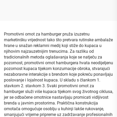
besplatna dizajn PE
vrećica za pakiranje purea
ambalaža ravno dno
od jagode moruše i
vrećica za kavu velikog
kaktusa, uspravna vrećica
obujma s ventilom i
s guslom od Mylara
logotipom
Promotivni omot za hamburger pruža izuzetnu
marketinšku vrijednost tako što pretvara rutinske ambalaže
hrane u snažan reklamni medij koji stiže do kupaca u
njihovim najzauzetnijim trenucima. Za razliku od
tradicionalnih metoda oglašavanja koje se natječu za
pozornost, promotivni omot hamburgera hvata neodijeljenu
pozornost kupaca tijekom konzumacije obroka, stvarajući
nezaboravne interakcije s brendom koje pokreću ponavljaju
poslovanje i lojalnost kupaca. U skladu s člankom 1.
stavkom 2. stavkom 3. Svaki promotivni omot za
hamburger služi više kupaca tijekom svog životnog ciklusa,
jer se odbačene omotnice nastavljaju promicati vidljivost
brenda u javnim prostorima. Praktična konstrukcija
omotača omogućuje osoblju u kuhinji lakše rukovanje,
smanjujući vrijeme pripreme uz zadržavanje profesionalnih