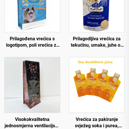
Prilagođena vrećica s
Prilagodljiva vrećica za
logotipom, poli vrećica za
tekućinu, umake, juhe od
hranu za kućne ljubimce,
visokokvalitetne plastike i
vrećica s gumenim
aluminijske folije, otporna
zatvaračem, aluminijska
na visoke temperature,
folija s prozorom za
doypack vrećica s
ambalažu hrane za pse
mlaznicom za retortiranje
121 °C
Visokokvalitetna
Vrećica za pakiranje
jednosmjerna ventilacijska
svježeg soka i purea,