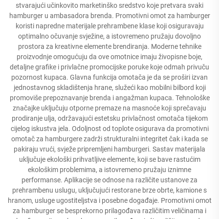
stvarajući učinkovito marketinško sredstvo koje pretvara svaki
hamburger u ambasadora brenda. Promotivni omot za hamburger
koristi napredne materijale prehrambene klase koji osiguravaju
optimalno očuvanje svježine, a istovremeno pružaju dovoljno
prostora za kreativne elemente brendiranja. Moderne tehnike
proizvodnje omogućuju da ove omotnice imaju živopisne boje,
detaljne grafike i privlačne promocijske poruke koje odmah privuču
pozornost kupaca. Glavna funkcija omotača je da se proširi izvan
jednostavnog skladištenja hrane, služeći kao mobilni bilbord koji
promoviše prepoznavanje brenda i angažman kupaca. Tehnološke
značajke uključuju otporne premaze na masnoće koji sprečavaju
prodiranje ulja, održavajući estetsku privlačnost omotača tijekom
cijelog iskustva jela. Odoljnost od toplote osigurava da promotivni
omotač za hamburgere zadrži strukturalni integritet čak i kada se
pakiraju vrući, svježe pripremljeni hamburgeri. Sastav materijala
uključuje ekološki prihvatljive elemente, koji se bave rastućim
ekološkim problemima, a istovremeno pružaju iznimne
performanse. Aplikacije se odnose na različite ustanove za
prehrambenu uslugu, uključujući restorane brze obrte, kamione s
hranom, usluge ugostiteljstva i posebne događaje. Promotivni omot
za hamburger se besprekorno prilagođava različitim veličinama i