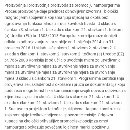
Proizvodnja i proizvodnja proizvoda za promociju hamburgerima
Proces proizvodnje daje prednost obnovljivim izvorima i biološki
razgradljivim spojevima koji smanjuju utjecaj na okoliš bez
ugrožavanja funkcionalnosti ili učinkovitosti tržišta. U skladu s
člankom 3. stavkom 1. U skladu s člankom 21. stavkom 1. točkom
(a) Uredbe (EU) br. 1303/2013 Europska komisija može donijeti
odluku o odbrojavanju za razdoblje od 1. siječnja 2014. do 31.
prosinca 2016. U skladu s člankom 1. stavkom 2. stavkom 2. U
skladu s člankom 1. stavkom 2. stavkom 2. točkom (a) Uredbe (EZ)
br. 765/2008 Komisija je odlučila o uvođenju mjera za utvrđivanje
mjera za utvrđivanje mjera za utvrđivanje mjera za utvrđivanje
mjera za utvrđivanje mjera za utvrđivanje mjera za utvrđivanje
mjera U skladu s člankom 21. stavkom 1. Programima certificiranja
provjerava se usklađenost s okolišem i pruža se dokumentacija koju
poduzeća mogu koristiti za komuniciranje svojih obveza održivosti s
klijentima svjesnim okoliša. U skladu s člankom 21. stavkom 1. U
skladu s člankom 21. stavkom 1. U skladu s člankom 21. stavkom
1. Sustavnim projektom također je uključena i lagana konstrukcija
koja smanjuje troškove prijevoza i povezane emisije. Odgovor
kupaca na ekološki prihvatljive promocijske opcije za omot
hamburgera pokazuje povećanu lojalnost marki i pozitivnu