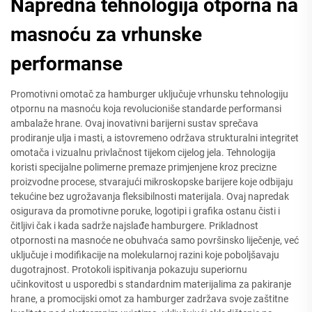
Napredna tehnologija otporna na
masnoću za vrhunske
performanse
Promotivni omotač za hamburger uključuje vrhunsku tehnologiju
otpornu na masnoću koja revolucioniše standarde performansi
ambalaže hrane. Ovaj inovativni barijerni sustav sprečava
prodiranje ulja i masti, a istovremeno održava strukturalni integritet
omotača i vizualnu privlačnost tijekom cijelog jela. Tehnologija
koristi specijalne polimerne premaze primjenjene kroz precizne
proizvodne procese, stvarajući mikroskopske barijere koje odbijaju
tekućine bez ugrožavanja fleksibilnosti materijala. Ovaj napredak
osigurava da promotivne poruke, logotipi i grafika ostanu čisti i
čitljivi čak i kada sadrže najslađe hamburgere. Prikladnost
otpornosti na masnoće ne obuhvaća samo površinsko liječenje, već
uključuje i modifikacije na molekularnoj razini koje poboljšavaju
dugotrajnost. Protokoli ispitivanja pokazuju superiornu
učinkovitost u usporedbi s standardnim materijalima za pakiranje
hrane, a promocijski omot za hamburger zadržava svoje zaštitne