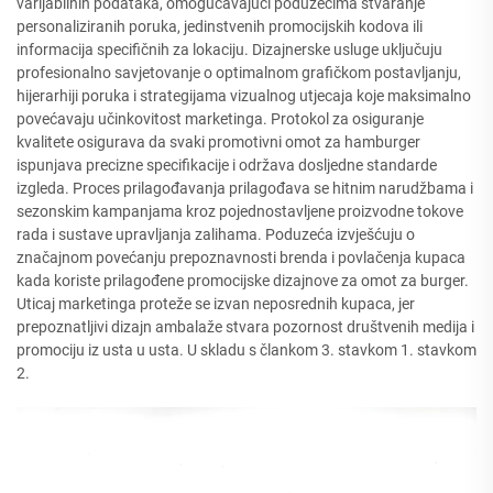
varijabilnih podataka, omogućavajući poduzećima stvaranje
personaliziranih poruka, jedinstvenih promocijskih kodova ili
informacija specifičnih za lokaciju. Dizajnerske usluge uključuju
profesionalno savjetovanje o optimalnom grafičkom postavljanju,
hijerarhiji poruka i strategijama vizualnog utjecaja koje maksimalno
povećavaju učinkovitost marketinga. Protokol za osiguranje
kvalitete osigurava da svaki promotivni omot za hamburger
ispunjava precizne specifikacije i održava dosljedne standarde
izgleda. Proces prilagođavanja prilagođava se hitnim narudžbama i
sezonskim kampanjama kroz pojednostavljene proizvodne tokove
rada i sustave upravljanja zalihama. Poduzeća izvješćuju o
značajnom povećanju prepoznavnosti brenda i povlačenja kupaca
kada koriste prilagođene promocijske dizajnove za omot za burger.
Uticaj marketinga proteže se izvan neposrednih kupaca, jer
prepoznatljivi dizajn ambalaže stvara pozornost društvenih medija i
promociju iz usta u usta. U skladu s člankom 3. stavkom 1. stavkom
2.