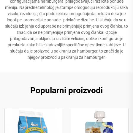
konfiguracijama hamburgera, prilagođavajući različite ponude
menija. Napredne tehnologije štampe omogućuju reprodukciju slika
visoke rezolucije, što poduzećima omogućuje da prikažu detaljne
logotipe, promocijske ponude i privlačne dizajne. U slučaju da se u
slučaju izbijanja od uporabe ne primjenjuje primjena ovog članka, to
znači da se ne primjenjuje primjena ovog članka. Opcije
prilagođavanja uključuju različite veličine, oblike i konfiguracije
preokreta kako bi se zadovoljile specifične operativne zahtjeve. U
slučaju da je proizvod u pakiranju za hamburger, to znači da je
njegov proizvod u pakiranju za hamburger.
Popularni proizvodi