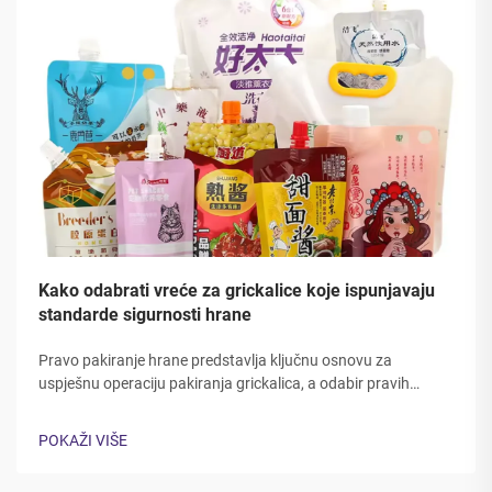
Kako odabrati vreće za grickalice koje ispunjavaju
standarde sigurnosti hrane
Pravo pakiranje hrane predstavlja ključnu osnovu za
uspješnu operaciju pakiranja grickalica, a odabir pravih
vrećica za grickalice zahtijeva pažljivo razmatranje više
regulatornih standarda, svojstava materijala i najboljih praksi
POKAŽI VIŠE
u industriji...