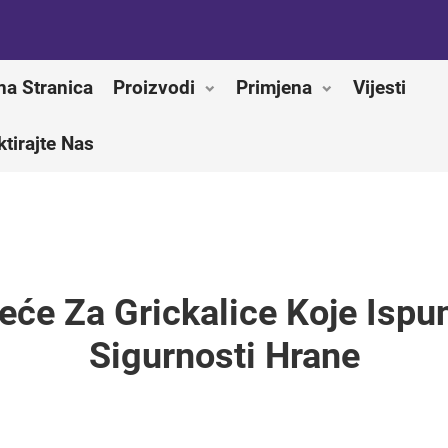
na Stranica
Proizvodi
Primjena
Vijesti
tirajte Nas
eće Za Grickalice Koje Ispu
Sigurnosti Hrane