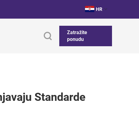
HR
Zatražite
ponudu
njavaju Standarde