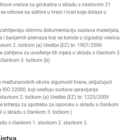
jihove vrećice za grickalice u skladu s naslovom 21
e odnose na aditive u hrani i tvari koje dolaze u
 zahtijevaju obimnu dokumentaciju sastava materijala,
a i barijernih premaza koji se koriste u izgradnji vrećica
tavkom 2. točkom (a) Uredbe (EZ) br. 1907/2006
je zahtjeva za uvođenje tih mjera u skladu s člankom 3.
 člankom 3. točkom (b)
ih međunarodnih okvira sigurnosti hrane, uključujući
 ISO 22000, koji uređuju sustave upravljanja
 stavkom 2. točkom (a) Uredbe (EZ) br. 1225/2009
e kriterija za upotrebu za isporuku u skladu s člankom
9 u skladu s člankom 3. točkom (
ladu s člankom 1. stavkom 2. stavkom 2.
jstva