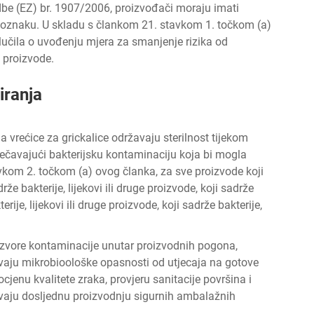
be (EZ) br. 1907/2006, proizvođači moraju imati
u oznaku. U skladu s člankom 21. stavkom 1. točkom (a)
lučila o uvođenju mjera za smanjenje rizika od
 proizvode.
iranja
 vrećice za grickalice održavaju sterilnost tijekom
riječavajući bakterijsku kontaminaciju koja bi mogla
avkom 2. točkom (a) ovog članka, za sve proizvode koji
drže bakterije, lijekovi ili druge proizvode, koji sadrže
terije, lijekovi ili druge proizvode, koji sadrže bakterije,
izvore kontaminacije unutar proizvodnih pogona,
čavaju mikrobioološke opasnosti od utjecaja na gotove
ocjenu kvalitete zraka, provjeru sanitacije površina i
ravaju dosljednu proizvodnju sigurnih ambalažnih