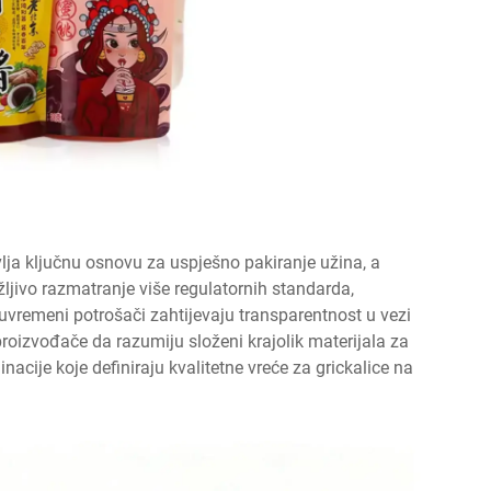
lja ključnu osnovu za uspješno pakiranje užina, a
ljivo razmatranje više regulatornih standarda,
. Suvremeni potrošači zahtijevaju transparentnost u vezi
proizvođače da razumiju složeni krajolik materijala za
nacije koje definiraju kvalitetne vreće za grickalice na