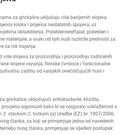
ma za grickalice uključuju više barijernih slojeva
ijenos kisika i prijenos nestabilnih spojeva, uz
jetima skladištenja. Polietilentereftalat, polietilen i
e materijale, a svaki od njih nudi različite prednosti za
e za rok trajanja.
 više slojeva za proizvodnju i proizvodnju zaštićenih
irane slojeve vezanja, filmske čvrstoće i funkcionalne
obuhvatnu zaštitu od vanjskih onečišćujućih tvari i
za grickalice, uključujući antioksidante, klizišta,
 procjenu sigurnosti kako bi se osiguralo usklađenost s
 3. stavkom 2. točkom (a) Uredbe (EZ) br. 1907/2006,
 ovog članka, za koji se primjenjuje jedna od navedenih
 temelju ovog članka, primjenjuje se sljedeći postupak: