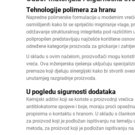
Tehnologije polimera za hranu
Napredne polimerske formulacije u modernim vrećica
osmišljenih kako bi se spriječilo migriranje vlage, pr
održavanje strukturalnog integriteta pod različitim uv
polipropilen predstavljaju najčešće korištene osnovn
određene kategorije proizvoda za grickanje i zahtjev
U skladu s ovim načelom, proizvođači mogu koristiti
vreća. Ova inženjerska rješenja uključuju specijaliz
premaze koji djeluju sinergijski kako bi stvorili sve
unutarnjeg razgradnje proizvoda.
U pogledu sigurnosti dodataka
Kemijski aditivi koji se koriste u proizvodnji vrećica 
antiblokatorne spojeve i boje, moraju proći opsežnu
propisima o kontaktu s hranom. U skladu s člankom
za proizvod koji je podložan ispitivanju na temelju
metoda, za proizvod koji je podložan ispitivanju na