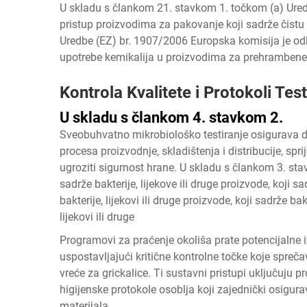
U skladu s člankom 21. stavkom 1. točkom (a) Ured
pristup proizvodima za pakovanje koji sadrže čist
Uredbe (EZ) br. 1907/2006 Europska komisija je od
upotrebe kemikalija u proizvodima za prehrambene
Kontrola Kvalitete i Protokoli Test
U skladu s člankom 4. stavkom 2.
Sveobuhvatno mikrobiološko testiranje osigurava da
procesa proizvodnje, skladištenja i distribucije, sp
ugroziti sigurnost hrane. U skladu s člankom 3. st
sadrže bakterije, lijekove ili druge proizvode, koji sa
bakterije, lijekovi ili druge proizvode, koji sadrže bak
lijekovi ili druge
Programovi za praćenje okoliša prate potencijalne 
uspostavljajući kritične kontrolne točke koje spre
vreće za grickalice. Ti sustavni pristupi uključuju pr
higijenske protokole osoblja koji zajednički osigu
materijala.