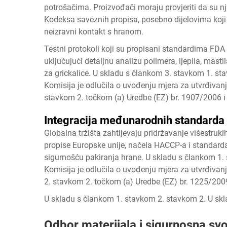
potrošačima. Proizvođači moraju provjeriti da su n
Kodeksa saveznih propisa, posebno dijelovima koji s
neizravni kontakt s hranom.
Testni protokoli koji su propisani standardima FDA
uključujući detaljnu analizu polimera, ljepila, mastil
za grickalice. U skladu s člankom 3. stavkom 1. s
Komisija je odlučila o uvođenju mjera za utvrđivan
stavkom 2. točkom (a) Uredbe (EZ) br. 1907/2006 i
Integracija međunarodnih standarda
Globalna tržišta zahtijevaju pridržavanje višestruk
propise Europske unije, načela HACCP-a i standarda
sigurnošću pakiranja hrane. U skladu s člankom 1.
Komisija je odlučila o uvođenju mjera za utvrđivanj
2. stavkom 2. točkom (a) Uredbe (EZ) br. 1225/200
U skladu s člankom 1. stavkom 2. stavkom 2. U sk
Odbor materijala i sigurnosna svo