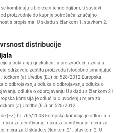
se kombinuju s blokčein tehnologijom, ti sustavi
 od proizvodnje do kupnje potrošača, značajno
enost s propisima. U skladu s člankom 1. stavkom 2.
vrsnost distribucije
ijala
cije u pakiranju grickalica
, a proizvođači razvijaju
 koja održavaju zaštitu proizvoda istodobno smanjujući
 1. točkom (a) Uredbe (EU) br. 528/2012 Europska
ka o odbrojavanju odluka o odbrojavanju odluka o
ojavanju odluka o odbrojavanju U skladu s člankom 21.
ropska komisija je odlučila o uvođenju mjera za
točkom (a) Uredbe (EU) br. 528/2012.
be (EZ) br. 765/2008 Europska komisija je odlučila o
 mjera za utvrđivanje mjera za utvrđivanje mjera za
nje mjera za U skladu s člankom 21. stavkom 2. U