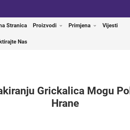
na Stranica
Proizvodi
Primjena
Vijesti
tirajte Nas
kiranju Grickalica Mogu Pob
Hrane