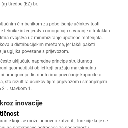
(a) Uredbe (EZ) br.
ključnim čimbenikom za poboljšanje učinkovitosti
ne tehnike inženjerstva omogućuju stvaranje ultralakkih
štitna svojstva uz minimiziranje upotrebe materijala.
ova u distribucijskim mrežama, jer lakši paketi
sije ugljika povezane s prijevozom.
e često uključuju napredne principe strukturnog
irani geometrijski oblici koji pružaju maksimalnu
ajni omogućuju distributerima povećanje kapaciteta
, što rezultira učinkovitijim prijevozom i smanjenjem
m 21. stavkom 1.
kroz inovacije
tičnost
anje koje se može ponovno zatvoriti, funkcije koje se
aju na preferencije potrošača za pogodnost i