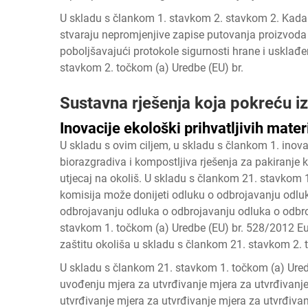
U skladu s člankom 1. stavkom 2. stavkom 2. Kada 
stvaraju nepromjenjive zapise putovanja proizvoda
poboljšavajući protokole sigurnosti hrane i usklađ
stavkom 2. točkom (a) Uredbe (EU) br.
Sustavna rješenja koja pokreću iz
Inovacije ekološki prihvatljivih mater
U skladu s ovim ciljem, u skladu s člankom 1.
inova
biorazgradiva i kompostljiva rješenja za pakiranje
utjecaj na okoliš. U skladu s člankom 21. stavkom
komisija može donijeti odluku o odbrojavanju odlu
odbrojavanju odluka o odbrojavanju odluka o odbr
stavkom 1. točkom (a) Uredbe (EU) br. 528/2012 Eu
zaštitu okoliša u skladu s člankom 21. stavkom 2. 
U skladu s člankom 21. stavkom 1. točkom (a) Ured
uvođenju mjera za utvrđivanje mjera za utvrđivanje
utvrđivanje mjera za utvrđivanje mjera za utvrđiva