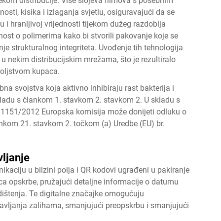
ekom distribucije. Više slojeva filmova s posebnim
sti, kisika i izlaganja svjetlu, osiguravajući da se
u i hranljivoj vrijednosti tijekom dužeg razdoblja
nost o polimerima kako bi stvorili pakovanje koje se
je strukturalnog integriteta. Uvođenje tih tehnologija
u nekim distribucijskim mrežama, što je rezultiralo
oljstvom kupaca.
na svojstva koja aktivno inhibiraju rast bakterija i
skladu s člankom 1. stavkom 2. stavkom 2. U skladu s
. 1151/2012 Europska komisija može donijeti odluku o
ankom 21. stavkom 2. točkom (a) Uredbe (EU) br.
vljanje
kaciju u blizini polja i QR kodovi ugrađeni u pakiranje
ca opskrbe, pružajući detaljne informacije o datumu
dištenja. Te digitalne značajke omogućuju
pravljanja zalihama, smanjujući preopskrbu i smanjujući