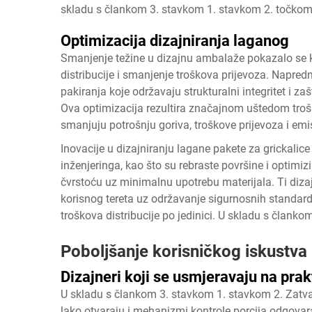
skladu s člankom 3. stavkom 1. stavkom 2. točkom 
Optimizacija dizajniranja laganog
Smanjenje težine u dizajnu ambalaže pokazalo se 
distribucije i smanjenje troškova prijevoza. Napred
pakiranja koje održavaju strukturalni integritet i za
Ova optimizacija rezultira značajnom uštedom trošk
smanjuju potrošnju goriva, troškove prijevoza i emi
Inovacije u dizajniranju lagane pakete za grickalic
inženjeringa, kao što su rebraste površine i optimiz
čvrstoću uz minimalnu upotrebu materijala. Ti diz
korisnog tereta uz održavanje sigurnosnih standarda
troškova distribucije po jedinici. U skladu s članko
Poboljšanje korisničkog iskustva 
Dizajneri koji se usmjeravaju na prak
U skladu s člankom 3. stavkom 1. stavkom 2. Zatvar
lako otvaraju i mehanizmi kontrole porcija odgovar