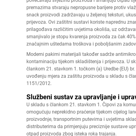
povećavaju svježinu proizvoda i smanjuju otpad tij
premazima stvaraju nepropusne barijere protiv vlažno
snack proizvodi zadržavaju u željenoj teksturi, ukus
prijevoza. Ovi zaštitni sustavi koriste naprednu zna
prilagođava različitim uvjetima okoliša, uz održavan
smanjivalo je stopu kvarenja proizvoda za čak 40% 
značajnim uštedama troškova i poboljšanim zadov
Moderni pakirni materijali također sadrže antimikrob
kontaminaciju tijekom skladištenja i prijevoza. U 
člankom 21. stavkom 1. točkom (a) Uredbe (EU) br
uvođenju mjera za zaštitu proizvoda u skladu s čl
1151/2012.
Službeni sustav za upravljanje i upra
U skladu s člankom 21. stavkom 1. Čipovi za komuni
omogućuju neprekidno praćenje tijekom cijelog lan
proizvodnje, transportnim putevima i uvjetima skla
distributerima da primjenjuju preciznije sustave u
otpad proizvoda zbog isteka roka trajanja.