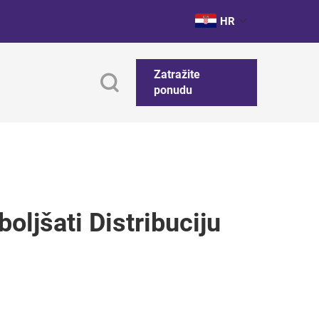
HR
Zatražite
ponudu
oljšati Distribuciju