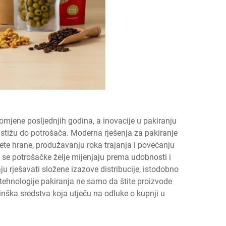
promjene posljednjih godina, a inovacije u pakiranju
i stižu do potrošača. Moderna rješenja za pakiranje
te hrane, produžavanju roka trajanja i povećanju
se potrošačke želje mijenjaju prema udobnosti i
aju rješavati složene izazove distribucije, istodobno
 tehnologije pakiranja ne samo da štite proizvode
inška sredstva koja utječu na odluke o kupnji u