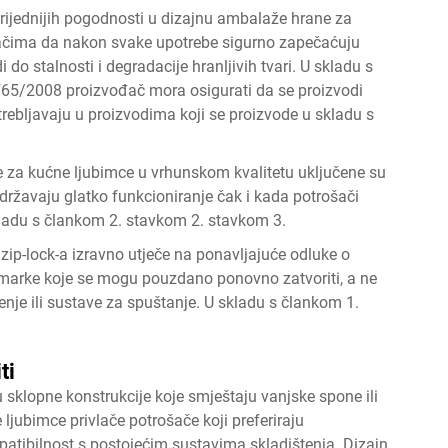
ijednijih pogodnosti u dizajnu ambalaže hrane za
ačima da nakon svake upotrebe sigurno zapečaćuju
do stalnosti i degradacije hranljivih tvari. U skladu s
765/2008 proizvođač mora osigurati da se proizvodi
ebljavaju u proizvodima koji se proizvode u skladu s
e za kućne ljubimce u vrhunskom kvalitetu uključene su
održavaju glatko funkcioniranje čak i kada potrošači
ladu s člankom 2. stavkom 2. stavkom 3.
zip-lock-a izravno utječe na ponavljajuće odluke o
ju marke koje se mogu pouzdano ponovno zatvoriti, a ne
nje ili sustave za spuštanje. U skladu s člankom 1.
ti
 sklopne konstrukcije koje smještaju vanjske spone ili
ljubimce privlače potrošače koji preferiraju
patibilnost s postojećim sustavima skladištenja. Dizajn