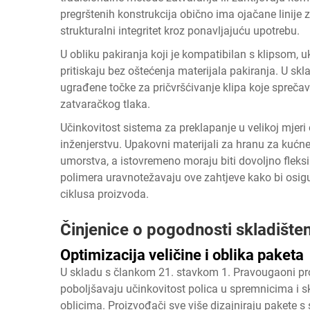
pregrštenih konstrukcija obično ima ojačane linije z
strukturalni integritet kroz ponavljajuću upotrebu.
U obliku pakiranja koji je kompatibilan s klipsom, 
pritiskaju bez oštećenja materijala pakiranja. U s
ugrađene točke za pričvršćivanje klipa koje sprečava
zatvaračkog tlaka.
Učinkovitost sistema za preklapanje u velikoj mjeri 
inženjerstvu. Upakovni materijali za hranu za kućne
umorstva, a istovremeno moraju biti dovoljno fleks
polimera uravnotežavaju ove zahtjeve kako bi osig
ciklusa proizvoda.
Činjenice o pogodnosti skladišten
Optimizacija veličine i oblika paketa
U skladu s člankom 21. stavkom 1. Pravougaoni pro
poboljšavaju učinkovitost polica u spremnicima i sk
oblicima. Proizvođači sve više dizajniraju pakete 