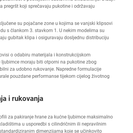
a pregršt koji sprečavaju pukotine i održavaju
uključene su pojačane zone u kojima se vanjski klipsovi
kladu s člankom 3. stavkom 1. U nekim modelima su
ju gubitak klipa i osiguravaju dosljednu distribuciju
ovisi o odabiru materijala i konstrukcijskom
 ljubimce moraju biti otporni na pukotine zbog
ibilni za udobno rukovanje. Napredne formulacije
urale pouzdane performanse tijekom cijelog životnog
ja i rukovanja
fili za pakiranje hrane za kućne ljubimce maksimalno
ladištima u usporedbi s cilindričnim ili nepravilnim
s standardiziranim dimenzijama koje se učinkovito