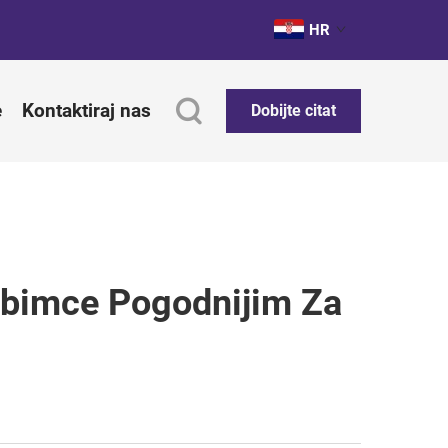
HR
e
Kontaktiraj nas
Dobijte citat
ubimce Pogodnijim Za