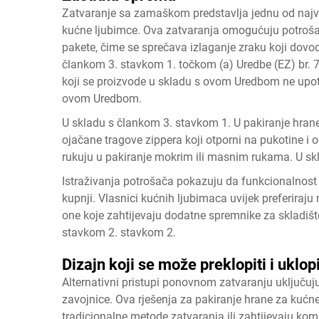
Zatvaranje sa zamaškom predstavlja jednu od najvr
kućne ljubimce. Ova zatvaranja omogućuju potroš
pakete, čime se sprečava izlaganje zraku koji dovodi 
člankom 3. stavkom 1. točkom (a) Uredbe (EZ) br. 
koji se proizvode u skladu s ovom Uredbom ne upotr
ovom Uredbom.
U skladu s člankom 3. stavkom 1. U pakiranje hran
ojačane tragove zippera koji otporni na pukotine i 
rukuju u pakiranje mokrim ili masnim rukama. U sk
Istraživanja potrošača pokazuju da funkcionalnost 
kupnji. Vlasnici kućnih ljubimaca uvijek preferira
one koje zahtijevaju dodatne spremnike za skladište
stavkom 2. stavkom 2.
Dizajn koji se može preklopiti i uklopi
Alternativni pristupi ponovnom zatvaranju uključuju
zavojnice. Ova rješenja za pakiranje hrane za kućne 
tradicionalne metode zatvaranja ili zahtijevaju kom