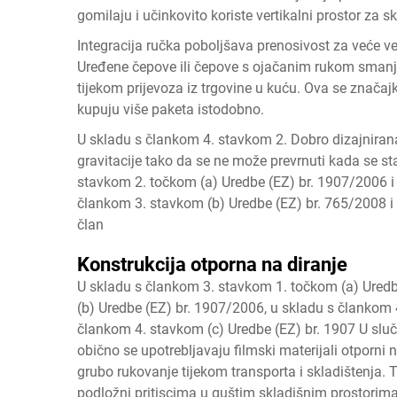
gomilaju i učinkovito koriste vertikalni prostor za sk
Integracija ručka poboljšava prenosivost za veće ve
Uređene čepove ili čepove s ojačanim rukom smanju
tijekom prijevoza iz trgovine u kuću. Ova se značajk
kupuju više paketa istodobno.
U skladu s člankom 4. stavkom 2. Dobro dizajniran
gravitacije tako da se ne može prevrnuti kada se sta
stavkom 2. točkom (a) Uredbe (EZ) br. 1907/2006 i
člankom 3. stavkom (b) Uredbe (EZ) br. 765/2008 i
član
Konstrukcija otporna na diranje
U skladu s člankom 3. stavkom 1. točkom (a) Uredb
(b) Uredbe (EZ) br. 1907/2006, u skladu s člankom 
člankom 4. stavkom (c) Uredbe (EZ) br. 1907 U sluča
obično se upotrebljavaju filmski materijali otporni 
grubo rukovanje tijekom transporta i skladištenja. T
podložni pritiscima u guštim skladišnim prostorima