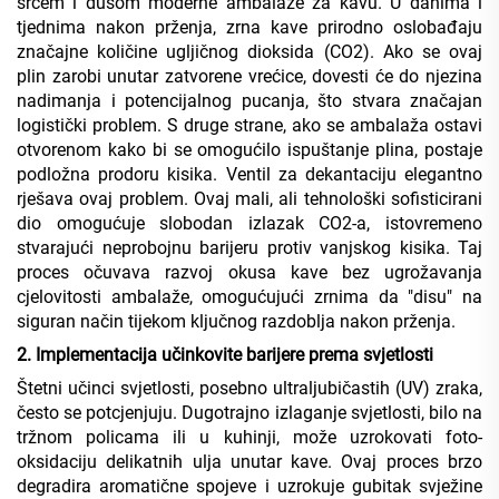
srcem i dušom moderne ambalaže za kavu. U danima i
tjednima nakon prženja, zrna kave prirodno oslobađaju
značajne količine ugljičnog dioksida (CO2). Ako se ovaj
plin zarobi unutar zatvorene vrećice, dovesti će do njezina
nadimanja i potencijalnog pucanja, što stvara značajan
logistički problem. S druge strane, ako se ambalaža ostavi
otvorenom kako bi se omogućilo ispuštanje plina, postaje
podložna prodoru kisika. Ventil za dekantaciju elegantno
rješava ovaj problem. Ovaj mali, ali tehnološki sofisticirani
dio omogućuje slobodan izlazak CO2-a, istovremeno
stvarajući neprobojnu barijeru protiv vanjskog kisika. Taj
proces očuvava razvoj okusa kave bez ugrožavanja
cjelovitosti ambalaže, omogućujući zrnima da "disu" na
siguran način tijekom ključnog razdoblja nakon prženja.
2. Implementacija učinkovite barijere prema svjetlosti
Štetni učinci svjetlosti, posebno ultraljubičastih (UV) zraka,
često se potcjenjuju. Dugotrajno izlaganje svjetlosti, bilo na
tržnom policama ili u kuhinji, može uzrokovati foto-
oksidaciju delikatnih ulja unutar kave. Ovaj proces brzo
degradira aromatične spojeve i uzrokuje gubitak svježine