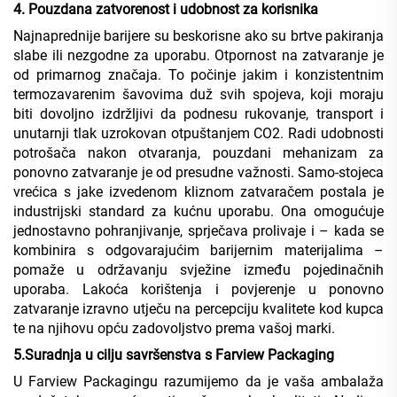
4. Pouzdana zatvorenost i udobnost za korisnika
Najnaprednije barijere su beskorisne ako su brtve pakiranja
slabe ili nezgodne za uporabu. Otpornost na zatvaranje je
od primarnog značaja. To počinje jakim i konzistentnim
termozavarenim šavovima duž svih spojeva, koji moraju
biti dovoljno izdržljivi da podnesu rukovanje, transport i
unutarnji tlak uzrokovan otpuštanjem CO2. Radi udobnosti
potrošača nakon otvaranja, pouzdani mehanizam za
ponovno zatvaranje je od presudne važnosti. Samo-stojeca
vrećica s jake izvedenom kliznom zatvaračem postala je
industrijski standard za kućnu uporabu. Ona omogućuje
jednostavno pohranjivanje, sprječava prolivaje i – kada se
kombinira s odgovarajućim barijernim materijalima –
pomaže u održavanju svježine između pojedinačnih
uporaba. Lakoća korištenja i povjerenje u ponovno
zatvaranje izravno utječu na percepciju kvalitete kod kupca
te na njihovu opću zadovoljstvo prema vašoj marki.
5.Suradnja u cilju savršenstva s Farview Packaging
U Farview Packagingu razumijemo da je vaša ambalaža