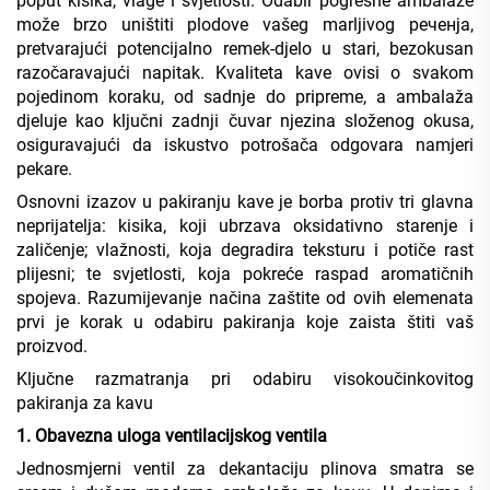
poput kisika, vlage i svjetlosti. Odabir pogrešne ambalaže
može brzo uništiti plodove vašeg marljivog pеченja,
pretvarajući potencijalno remek-djelo u stari, bezokusan
razočaravajući napitak. Kvaliteta kave ovisi o svakom
pojedinom koraku, od sadnje do pripreme, a ambalaža
djeluje kao ključni zadnji čuvar njezina složenog okusa,
osiguravajući da iskustvo potrošača odgovara namjeri
pekare.
Osnovni izazov u pakiranju kave je borba protiv tri glavna
neprijatelja: kisika, koji ubrzava oksidativno starenje i
zaličenje; vlažnosti, koja degradira teksturu i potiče rast
plijesni; te svjetlosti, koja pokreće raspad aromatičnih
spojeva. Razumijevanje načina zaštite od ovih elemenata
prvi je korak u odabiru pakiranja koje zaista štiti vaš
proizvod.
Ključne razmatranja pri odabiru visokoučinkovitog
pakiranja za kavu
1. Obavezna uloga ventilacijskog ventila
Jednosmjerni ventil za dekantaciju plinova smatra se