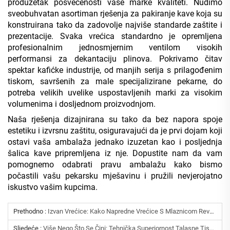
produžetak posvećenosti vaše marke kvaliteti. Nudimo
sveobuhvatan asortiman rješenja za pakiranje kave koja su
konstruirana tako da zadovolje najviše standarde zaštite i
prezentacije. Svaka vrećica standardno je opremljena
profesionalnim jednosmjernim ventilom visokih
performansi za dekantaciju plinova. Pokrivamo čitav
spektar kafićke industrije, od manjih serija s prilagođenim
tiskom, savršenih za male specijalizirane pekarne, do
potreba velikih uvelike uspostavljenih marki za visokim
volumenima i dosljednom proizvodnjom.
Naša rješenja dizajnirana su tako da bez napora spoje
estetiku i izvrsnu zaštitu, osiguravajući da je prvi dojam koji
ostavi vaša ambalaža jednako izuzetan kao i posljednja
šalica kave pripremljena iz nje. Dopustite nam da vam
pomognemo odabrati pravu ambalažu kako bismo
počastili vašu pekarsku mješavinu i pružili nevjerojatno
iskustvo vašim kupcima.
Prethodno :
Izvan Vrećice: Kako Napredne Vrećice S Mlaznicom Revolucioniziraju Pakiranje Tekućina I Prašaka
Sljedeće :
Više Nego Što Se Čini: Tehnička Superiornost Talasne Tiskarske Tehnike Za Fleksibilno Pakiranje