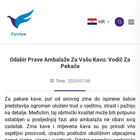
HR
Odabir Prave Ambalaže Za Vašu Kavu: Vodič Za
Pekače
Time : 2025-07-09
Za pekare kave, put od sirovog zrna do ispirene šalice
predstavlja ogroman uloženi trud u vještinu, strast i pažnju
na detalje. Međutim, taj obrtnički kvalitet može biti potpuno
oslabljen u posljednjoj fazi ako ambalaža ne obavi svoj
zadatak. Zrna kave i mljevena kava su po prirodi vrlo
osjetljivi proizvodi, izrazito podložni okolišnim utjecajima