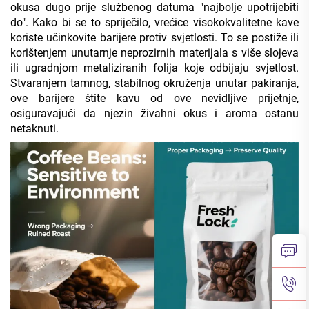
okusa dugo prije službenog datuma "najbolje upotrijebiti
do". Kako bi se to spriječilo, vrećice visokokvalitetne kave
koriste učinkovite barijere protiv svjetlosti. To se postiže ili
korištenjem unutarnje neprozirnih materijala s više slojeva
ili ugradnjom metaliziranih folija koje odbijaju svjetlost.
Stvaranjem tamnog, stabilnog okruženja unutar pakiranja,
ove barijere štite kavu od ove nevidljive prijetnje,
osiguravajući da njezin živahni okus i aroma ostanu
netaknuti.