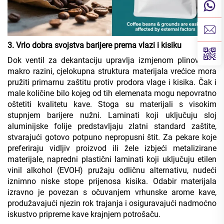
3. Vrlo dobra svojstva barijere prema vlazi i kisiku
Dok ventil za dekantaciju upravlja izmjenom plinova na
makro razini, cjelokupna struktura materijala vrećice mora
pružiti primarnu zaštitu protiv prodora vlage i kisika. Čak i
male količine bilo kojeg od tih elemenata mogu nepovratno
oštetiti kvalitetu kave. Stoga su materijali s visokim
stupnjem barijere nužni. Laminati koji uključuju sloj
aluminijske folije predstavljaju zlatni standard zaštite,
stvarajući gotovo potpuno nepropusni štit. Za pekare koje
preferiraju vidljiv proizvod ili žele izbjeći metalizirane
materijale, napredni plastični laminati koji uključuju etilen
vinil alkohol (EVOH) pružaju odličnu alternativu, nudeći
iznimno niske stope prijenosa kisika. Odabir materijala
izravno je povezan s očuvanjem vrhunske arome kave,
produžavajući njezin rok trajanja i osiguravajući nadmoćno
iskustvo pripreme kave krajnjem potrošaču.