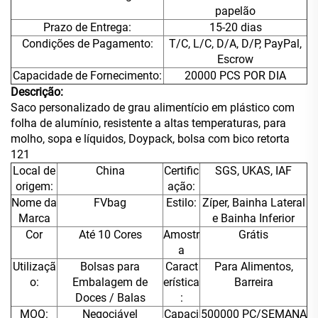
papelão
Prazo de Entrega:
15-20 dias
Condições de Pagamento:
T/C, L/C, D/A, D/P, PayPal,
Escrow
Capacidade de Fornecimento:
20000 PCS POR DIA
Descrição:
Saco personalizado de grau alimentício em plástico com
folha de alumínio, resistente a altas temperaturas, para
molho, sopa e líquidos, Doypack, bolsa com bico retorta
121
Local de
China
Certific
SGS, UKAS, IAF
origem:
ação:
Nome da
FVbag
Estilo:
Zíper, Bainha Lateral
Marca
e Bainha Inferior
Cor
Até 10 Cores
Amostr
Grátis
a
Utilizaçã
Bolsas para
Caract
Para Alimentos,
o:
Embalagem de
erística
Barreira
Doces / Balas
:
MOQ:
Negociável
Capaci
500000 PC/SEMANA