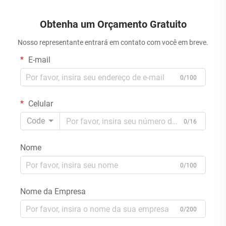
Tecidos Umedecidos,
bolsa plástica vertical, sacos
Saquinhos para Toalhas
de folha de alumínio
Obtenha um Orçamento Gratuito
Umedecidas para Crianças
Nosso representante entrará em contato com você em breve.
E-mail
0/100
Celular
Code
0/16
Nome
0/100
Nome da Empresa
0/200