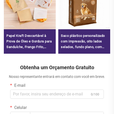
Papel Kraft Descartável à
Saco plástico personalizado
Prova de Óleo e Gordura para
com impressão, oito lados
Sanduíche, Frango Frito,
selados, fundo plano, com
Hambúrguer e Delicatessen
zíper de folha de alumínio,
embalagem para petiscos
secos, ração para gatos,
Obtenha um Orçamento Gratuito
ração para cães, sacos de
embalagem
Nosso representante entrará em contato com você em breve.
E-mail
0/100
Celular