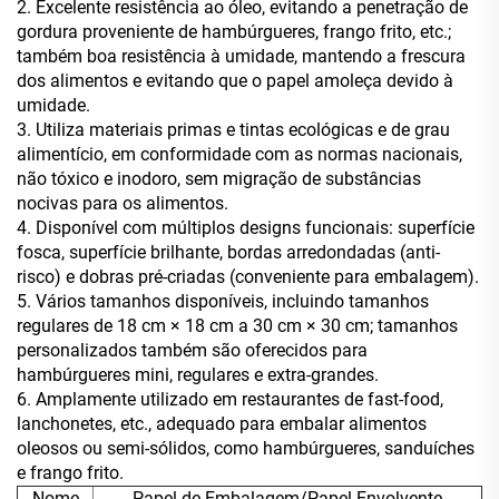
2. Excelente resistência ao óleo, evitando a penetração de
gordura proveniente de hambúrgueres, frango frito, etc.;
também boa resistência à umidade, mantendo a frescura
dos alimentos e evitando que o papel amoleça devido à
umidade.
3. Utiliza materiais primas e tintas ecológicas e de grau
alimentício, em conformidade com as normas nacionais,
não tóxico e inodoro, sem migração de substâncias
nocivas para os alimentos.
4. Disponível com múltiplos designs funcionais: superfície
fosca, superfície brilhante, bordas arredondadas (anti-
risco) e dobras pré-criadas (conveniente para embalagem).
5. Vários tamanhos disponíveis, incluindo tamanhos
regulares de 18 cm × 18 cm a 30 cm × 30 cm; tamanhos
personalizados também são oferecidos para
hambúrgueres mini, regulares e extra-grandes.
6. Amplamente utilizado em restaurantes de fast-food,
lanchonetes, etc., adequado para embalar alimentos
oleosos ou semi-sólidos, como hambúrgueres, sanduíches
e frango frito.
Nome
Papel de Embalagem/Papel Envolvente