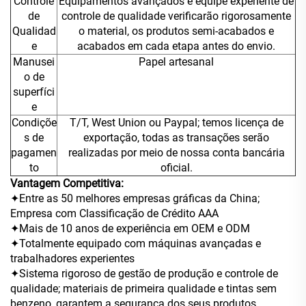
Controle
Equipamentos avançados e equipe experiente de
de
controle de qualidade verificarão rigorosamente
Qualidad
o material, os produtos semi-acabados e
e
acabados em cada etapa antes do envio.
Manusei
Papel artesanal
o de
superfíci
e
Condiçõe
T/T, West Union ou Paypal; temos licença de
s de
exportação, todas as transações serão
pagamen
realizadas por meio de nossa conta bancária
to
oficial.
Vantagem Competitiva:
✦Entre as 50 melhores empresas gráficas da China;
Empresa com Classificação de Crédito AAA
✦Mais de 10 anos de experiência em OEM e ODM
✦Totalmente equipado com máquinas avançadas e
trabalhadores experientes
✦Sistema rigoroso de gestão de produção e controle de
qualidade; materiais de primeira qualidade e tintas sem
benzeno, garantem a segurança dos seus produtos.