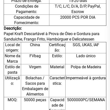
Prazo de Entrega:
15-20 dias
Condições de
T/C, L/C, D/A, D/P, PayPal,
Pagamento:
Escrow
Capacidade de
20000 PCS POR DIA
Fornecimento:
Descrição:
Papel Kraft Descartável à Prova de Óleo e Gordura para
Sanduíche, Frango Frito, Hambúrguer e Delicatessen
Local de
China
Certificaç
SGS, UKAS, IAF
origem:
ão:
Nome da
FVbag
Estilo:
Lado único
Marca
Estilo de
Virgem
Material
Polpa de Madeira
pasta
Utilizaçã
Bolachas /
Caracterí
Impermeável à gordura
o:
Sacos para
stica:
Embalagem de
Alimentos
MOQ:
50000 peças
Capacid
5000000PC/SEMANA
ade de