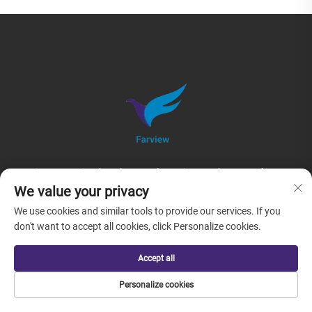
A Farview International Trade Co., Ltd. Pequim mantém um espírito
de melhoria contínua e perseverança, integrando tecnologias
We value your privacy
tradicionais de embalagem com conceitos modernos de
We use cookies and similar tools to provide our services. If you
embalagem sustentável.
don't want to accept all cookies, click Personalize cookies.
Produtos
Accept all
Personalize cookies
Sacos De Embalagem Plástica