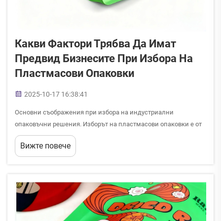
Какви Фактори Трябва Да Имат
Предвид Бизнесите При Избора На
Пластмасови Опаковки
2025-10-17 16:38:41
Основни съображения при избора на индустриални
опаковъчни решения. Изборът на пластмасови опаковки е от
решаващо значение за бизнеса и влияе върху всичко – от
Вижте повече
защитата на продукта до възприемането на марката и
околната среда...