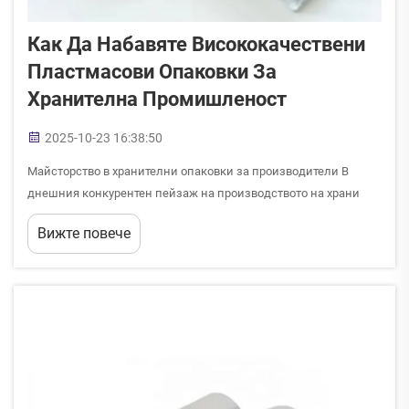
Как Да Набавяте Висококачествени
Пластмасови Опаковки За
Хранителна Промишленост
2025-10-23 16:38:50
Майсторство в хранителни опаковки за производители В
днешния конкурентен пейзаж на производството на храни
изборът на подходящи пластмасови опаковки може да
Вижте повече
определи успеха на вашия продукт. Тези съществени
компоненти не само запазват качеството на храната, но и...