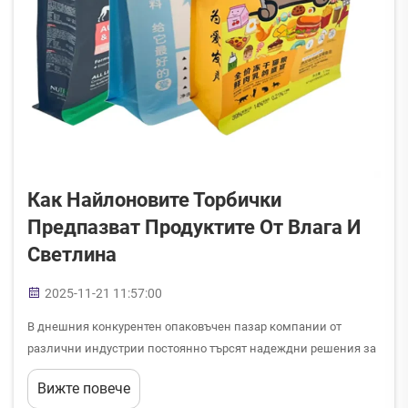
Как Найлоновите Торбички
Предпазват Продуктите От Влага И
Светлина
2025-11-21 11:57:00
В днешния конкурентен опаковъчен пазар компании от
различни индустрии постоянно търсят надеждни решения за
запазване на качеството на продуктите и удължаване на
Вижте повече
тяхното време на годност. Майляр пликовете се превърнаха в