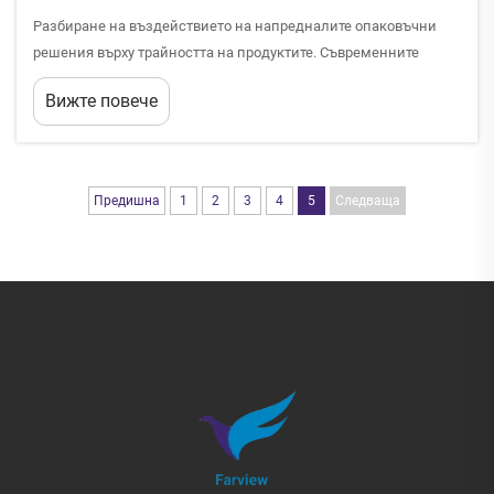
Разбиране на въздействието на напредналите опаковъчни
решения върху трайността на продуктите. Съвременните
хранителна и търговска индустрия се сблъскват с
Вижте повече
непрекъснато предизвикателство: запазване на прясността и
качеството на продуктите при минимизиране на отпадъците.
Пластмасовите опаковки се превърнаха в ...
Предишна
1
2
3
4
5
Следваща