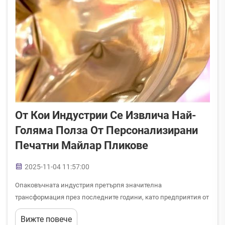
От Кои Индустрии Се Извлича Най-
Голяма Полза От Персонализирани
Печатни Майлар Пликове
2025-11-04 11:57:00
Опаковъчната индустрия претърпя значителна
трансформация през последните години, като предприятия от
различни сектори признават важността на висококачествени
Вижте повече
и функционални опаковъчни решения. Сред най-