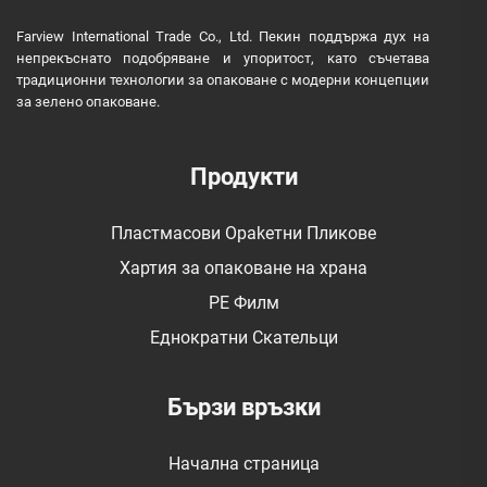
Farview International Trade Co., Ltd. Пекин поддържа дух на
непрекъснато подобряване и упоритост, като съчетава
традиционни технологии за опаковане с модерни концепции
за зелено опаковане.
Продукти
Пластмасови Оpakетни Пликове
Хартия за опаковане на храна
PE Филм
Еднократни Скательци
Бързи връзки
Начална страница