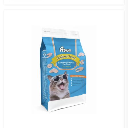
един от най-ефективните бариерни опаковъчни варианти,
предлагайки...