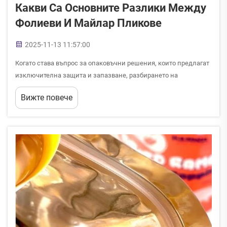
Какви Са Основните Разлики Между
Фолиеви И Майлар Пликове
2025-11-13 11:57:00
Когато става въпрос за опаковъчни решения, които предлагат
изключителна защита и запазване, разбирането на
различията между различните материали става от решаващо
Вижте повече
значение както за бизнеса, така и за потребителите.
Опаковъчната индустрия се е развивала значително, преди...