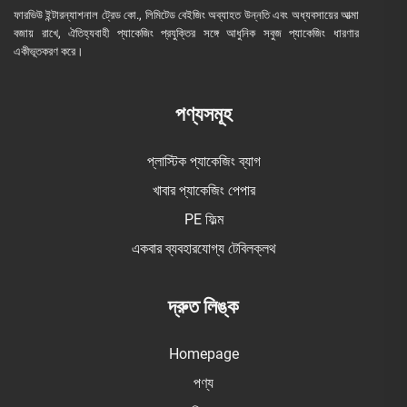
ফারভিউ ইন্টারন্যাশনাল ট্রেড কো., লিমিটেড বেইজিং অব্যাহত উন্নতি এবং অধ্যবসায়ের আত্মা
বজায় রাখে, ঐতিহ্যবাহী প্যাকেজিং প্রযুক্তির সঙ্গে আধুনিক সবুজ প্যাকেজিং ধারণার
একীভূতকরণ করে।
পণ্যসমূহ
প্লাস্টিক প্যাকেজিং ব্যাগ
খাবার প্যাকেজিং পেপার
PE ফিল্ম
একবার ব্যবহারযোগ্য টেবিলক্লথ
দ্রুত লিঙ্ক
Homepage
পণ্য