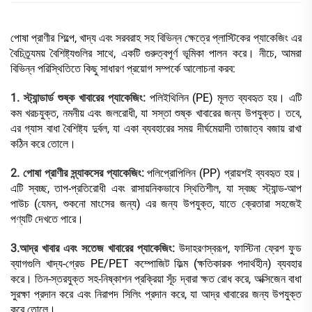
পোষা প্রাণীর শিল্পে, খাদ্য এবং সরবরাহ সহ বিভিন্ন ক্ষেত্রে প্লাস্টিকের প্যাকেজিং এর
বৈচিত্র্যময় বৈশিষ্ট্যগুলির সাথে, একটি গুরুত্বপূর্ণ ভূমিকা পালন করে। নীচে, আমরা
বিভিন্ন পরিস্থিতিতে কিছু সাধারণ প্রয়োগ সম্পর্কে আলোচনা করব:
1. স্ট্যান্ডার্ড শুষ্ক খাবারের প্যাকেজিং:
পলিইথিলিন (PE) মূলত ব্যবহৃত হয়। এটি
কম খরচযুক্ত, নমনীয় এবং জলরোধী, যা সস্তা শুষ্ক খাবারের জন্য উপযুক্ত। তবে,
এর গ্যাস বাধা বৈশিষ্ট্য দুর্বল, যা একা ব্যবহারের সময় দীর্ঘমেয়াদী তাজাত্ব বজায় রাখা
কঠিন করে তোলে।
2. পোষা প্রাণীর স্ন্যাকসের প্যাকেজিং:
পলিপ্রোপিলিন (PP) প্রায়শই ব্যবহৃত হয়।
এটি স্বচ্ছ, তাপ-প্রতিরোধী এবং রাসায়নিকভাবে স্থিতিশীল, যা স্বচ্ছ স্ট্যান্ড-আপ
পাউচ (যেমন, শুকনো মাংসের জন্য) এর জন্য উপযুক্ত, যাতে ক্রেতারা সহজেই
পণ্যটি দেখতে পারে।
3.আদ্র খাবার এবং সতেজ খাবারের প্যাকেজিং:
উদাহরণস্বরূপ, ফাস্টিনা ফ্রেশ ফুড
ব্যাগগুলি খাদ্য-গ্রেড PE/PET কম্পোজিট ফিল্ম (ক্ষতিকারক পদার্থহীন) ব্যবহার
করে। তিন-স্তরযুক্ত সহ-নিষ্কাশন প্রক্রিয়া সূঁচ দ্বারা ক্ষত রোধ করে, অক্সিজেন বাধা
সুরক্ষা প্রদান করে এবং নিরাপদ সিলিং প্রদান করে, যা আদ্র খাবারের জন্য উপযুক্ত
করে তোলে।