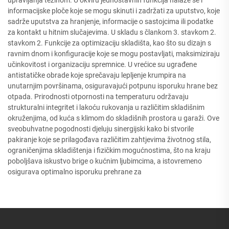
informacijske ploče koje se mogu skinuti i zadržati za uputstvo, koje
sadrže uputstva za hranjenje, informacije o sastojcima ili podatke
za kontakt u hitnim slučajevima. U skladu s člankom 3. stavkom 2.
stavkom 2. Funkcije za optimizaciju skladišta, kao što su dizajn s
ravnim dnom i konfiguracije koje se mogu postavljati, maksimiziraju
učinkovitost i organizaciju spremnice. U vrećice su ugrađene
antistatičke obrade koje sprečavaju lepljenje krumpira na
unutarnjim površinama, osiguravajući potpunu isporuku hrane bez
otpada. Prirodnosti otpornosti na temperaturu održavaju
strukturalni integritet i lakoću rukovanja u različitim skladišnim
okruženjima, od kuća s klimom do skladišnih prostora u garaži. Ove
sveobuhvatne pogodnosti djeluju sinergijski kako bi stvorile
pakiranje koje se prilagođava različitim zahtjevima životnog stila,
ograničenjima skladištenja i fizičkim mogućnostima, što na kraju
poboljšava iskustvo brige o kućnim ljubimcima, a istovremeno
osigurava optimalno isporuku prehrane za