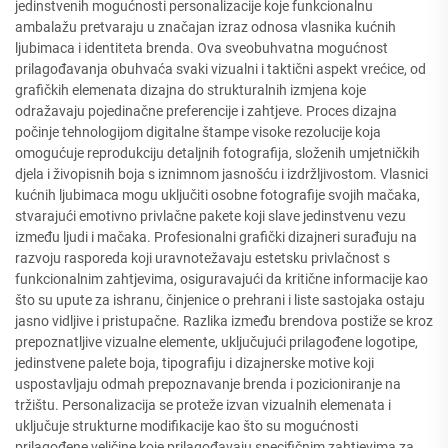
jedinstvenih mogućnosti personalizacije koje funkcionalnu
ambalažu pretvaraju u značajan izraz odnosa vlasnika kućnih
ljubimaca i identiteta brenda. Ova sveobuhvatna mogućnost
prilagođavanja obuhvaća svaki vizualni i taktični aspekt vrećice, od
grafičkih elemenata dizajna do strukturalnih izmjena koje
odražavaju pojedinačne preferencije i zahtjeve. Proces dizajna
počinje tehnologijom digitalne štampe visoke rezolucije koja
omogućuje reprodukciju detaljnih fotografija, složenih umjetničkih
djela i živopisnih boja s iznimnom jasnošću i izdržljivostom. Vlasnici
kućnih ljubimaca mogu uključiti osobne fotografije svojih mačaka,
stvarajući emotivno privlačne pakete koji slave jedinstvenu vezu
između ljudi i mačaka. Profesionalni grafički dizajneri surađuju na
razvoju rasporeda koji uravnotežavaju estetsku privlačnost s
funkcionalnim zahtjevima, osiguravajući da kritične informacije kao
što su upute za ishranu, činjenice o prehrani i liste sastojaka ostaju
jasno vidljive i pristupačne. Razlika između brendova postiže se kroz
prepoznatljive vizualne elemente, uključujući prilagođene logotipe,
jedinstvene palete boja, tipografiju i dizajnerske motive koji
uspostavljaju odmah prepoznavanje brenda i pozicioniranje na
tržištu. Personalizacija se proteže izvan vizualnih elemenata i
uključuje strukturne modifikacije kao što su mogućnosti
prilagođene veličine koje prilagođavaju specifičnim zahtjevima za