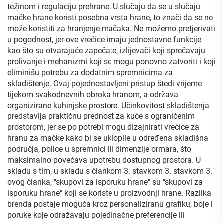
težinom i regulaciju prehrane. U slučaju da se u slučaju
mačke hrane koristi posebna vrsta hrane, to znači da se ne
može koristiti za hranjenje mačaka. Ne možemo pretjerivati
u pogodnost, jer ove vrećice imaju jednostavne funkcije
kao što su otvarajuće zapečate, izlijevači koji sprečavaju
prolivanje i mehanizmi koji se mogu ponovno zatvoriti i koji
eliminišu potrebu za dodatnim spremnicima za
skladištenje. Ovaj pojednostavljeni pristup štedi vrijeme
tijekom svakodnevnih obroka hranom, a održava
organizirane kuhinjske prostore. Učinkovitost skladištenja
predstavlja praktičnu prednost za kuće s ograničenim
prostorom, jer se po potrebi mogu dizajnirati vrećice za
hranu za mačke kako bi se uklopile u određena skladišna
područja, police u spremnici ili dimenzije ormara, što
maksimalno povećava upotrebu dostupnog prostora. U
skladu s tim, u skladu s člankom 3. stavkom 3. stavkom 3.
ovog članka, "skupovi za isporuku hrane" su "skupovi za
isporuku hrane" koji se koriste u proizvodnji hrane. Razlika
brenda postaje moguća kroz personaliziranu grafiku, boje i
poruke koje odražavaju pojedinačne preferencije ili