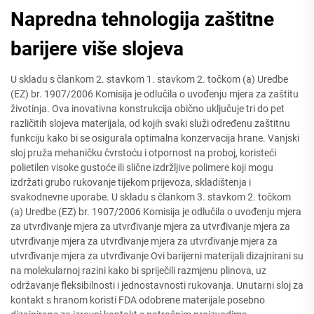
Napredna tehnologija zaštitne
barijere više slojeva
U skladu s člankom 2. stavkom 1. stavkom 2. točkom (a) Uredbe
(EZ) br. 1907/2006 Komisija je odlučila o uvođenju mjera za zaštitu
životinja. Ova inovativna konstrukcija obično uključuje tri do pet
različitih slojeva materijala, od kojih svaki služi određenu zaštitnu
funkciju kako bi se osigurala optimalna konzervacija hrane. Vanjski
sloj pruža mehaničku čvrstoću i otpornost na proboj, koristeći
polietilen visoke gustoće ili slične izdržljive polimere koji mogu
izdržati grubo rukovanje tijekom prijevoza, skladištenja i
svakodnevne uporabe. U skladu s člankom 3. stavkom 2. točkom
(a) Uredbe (EZ) br. 1907/2006 Komisija je odlučila o uvođenju mjera
za utvrđivanje mjera za utvrđivanje mjera za utvrđivanje mjera za
utvrđivanje mjera za utvrđivanje mjera za utvrđivanje mjera za
utvrđivanje mjera za utvrđivanje Ovi barijerni materijali dizajnirani su
na molekularnoj razini kako bi spriječili razmjenu plinova, uz
održavanje fleksibilnosti i jednostavnosti rukovanja. Unutarni sloj za
kontakt s hranom koristi FDA odobrene materijale posebno