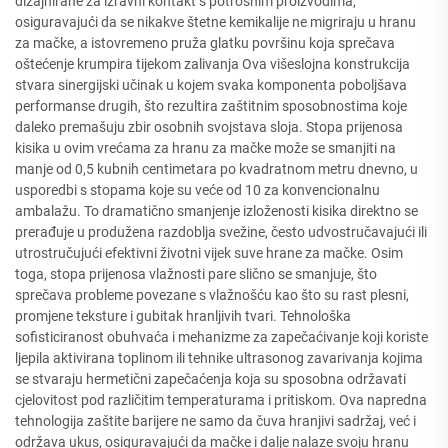
dizajnirane za izravni kontakt s potrošnim proizvodima,
osiguravajući da se nikakve štetne kemikalije ne migriraju u hranu
za mačke, a istovremeno pruža glatku površinu koja sprečava
oštećenje krumpira tijekom zalivanja Ova višeslojna konstrukcija
stvara sinergijski učinak u kojem svaka komponenta poboljšava
performanse drugih, što rezultira zaštitnim sposobnostima koje
daleko premašuju zbir osobnih svojstava sloja. Stopa prijenosa
kisika u ovim vrećama za hranu za mačke može se smanjiti na
manje od 0,5 kubnih centimetara po kvadratnom metru dnevno, u
usporedbi s stopama koje su veće od 10 za konvencionalnu
ambalažu. To dramatično smanjenje izloženosti kisika direktno se
prerađuje u produžena razdoblja svežine, često udvostručavajući ili
utrostručujući efektivni životni vijek suve hrane za mačke. Osim
toga, stopa prijenosa vlažnosti pare slično se smanjuje, što
sprečava probleme povezane s vlažnošću kao što su rast plesni,
promjene teksture i gubitak hranljivih tvari. Tehnološka
sofisticiranost obuhvaća i mehanizme za zapečaćivanje koji koriste
ljepila aktivirana toplinom ili tehnike ultrasonog zavarivanja kojima
se stvaraju hermetični zapečaćenja koja su sposobna održavati
cjelovitost pod različitim temperaturama i pritiskom. Ova napredna
tehnologija zaštite barijere ne samo da čuva hranjivi sadržaj, već i
održava ukus, osiguravajući da mačke i dalje nalaze svoju hranu