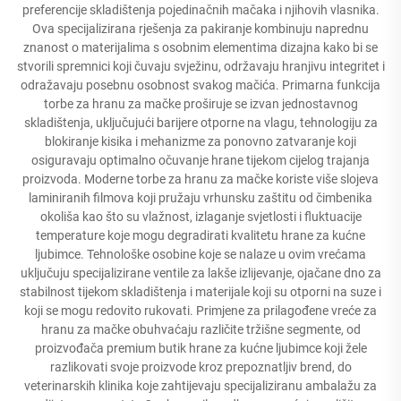
preferencije skladištenja pojedinačnih mačaka i njihovih vlasnika.
Ova specijalizirana rješenja za pakiranje kombinuju naprednu
znanost o materijalima s osobnim elementima dizajna kako bi se
stvorili spremnici koji čuvaju svježinu, održavaju hranjivu integritet i
odražavaju posebnu osobnost svakog mačića. Primarna funkcija
torbe za hranu za mačke proširuje se izvan jednostavnog
skladištenja, uključujući barijere otporne na vlagu, tehnologiju za
blokiranje kisika i mehanizme za ponovno zatvaranje koji
osiguravaju optimalno očuvanje hrane tijekom cijelog trajanja
proizvoda. Moderne torbe za hranu za mačke koriste više slojeva
laminiranih filmova koji pružaju vrhunsku zaštitu od čimbenika
okoliša kao što su vlažnost, izlaganje svjetlosti i fluktuacije
temperature koje mogu degradirati kvalitetu hrane za kućne
ljubimce. Tehnološke osobine koje se nalaze u ovim vrećama
uključuju specijalizirane ventile za lakše izlijevanje, ojačane dno za
stabilnost tijekom skladištenja i materijale koji su otporni na suze i
koji se mogu redovito rukovati. Primjene za prilagođene vreće za
hranu za mačke obuhvaćaju različite tržišne segmente, od
proizvođača premium butik hrane za kućne ljubimce koji žele
razlikovati svoje proizvode kroz prepoznatljiv brend, do
veterinarskih klinika koje zahtijevaju specijaliziranu ambalažu za