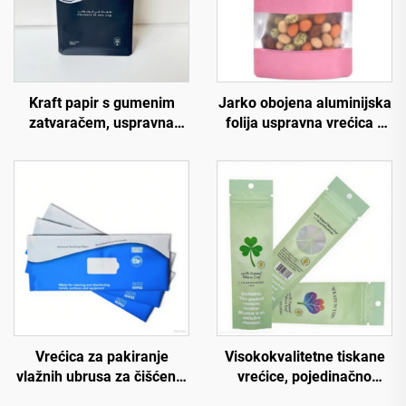
Kraft papir s gumenim
Jarko obojena aluminijska
zatvaračem, uspravna
folija uspravna vrećica s
vrećica s bočnim dnom za
prozorom za hranu s
pakiranje kave, vrećica za
gumenim zatvaračem,
kavu
crna, bijela, crvena,
zelena, plava Mylar
vrećica
Vrećica za pakiranje
Visokokvalitetne tiskane
vlažnih ubrusa za čišćenje
vrećice, pojedinačno
kože, ruku i lica, prazne
izrađene prazne vrećice