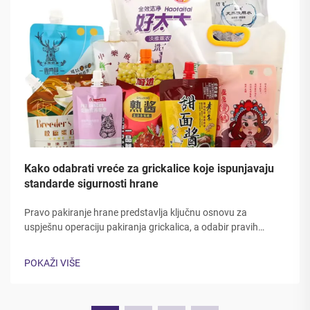
Kako odabrati vreće za grickalice koje ispunjavaju
standarde sigurnosti hrane
Pravo pakiranje hrane predstavlja ključnu osnovu za
uspješnu operaciju pakiranja grickalica, a odabir pravih
vrećica za grickalice zahtijeva pažljivo razmatranje više
regulatornih standarda, svojstava materijala i najboljih praksi
POKAŽI VIŠE
u industriji...