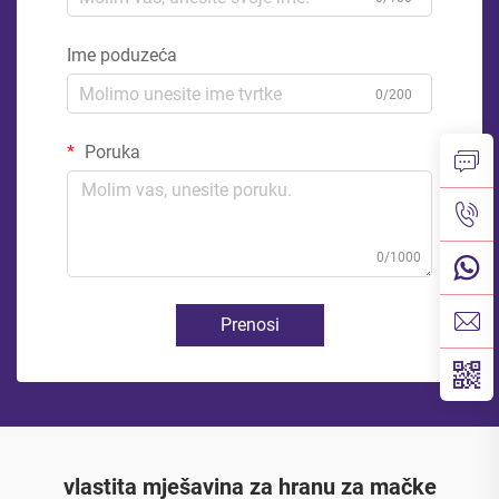
Ime poduzeća
0/200
Poruka
0/1000
Prenosi
vlastita mješavina za hranu za mačke