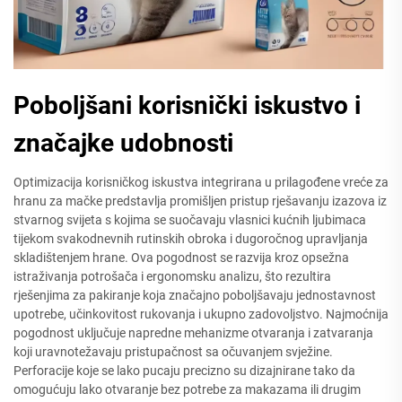
Poboljšani korisnički iskustvo i
značajke udobnosti
Optimizacija korisničkog iskustva integrirana u prilagođene vreće za
hranu za mačke predstavlja promišljen pristup rješavanju izazova iz
stvarnog svijeta s kojima se suočavaju vlasnici kućnih ljubimaca
tijekom svakodnevnih rutinskih obroka i dugoročnog upravljanja
skladištenjem hrane. Ova pogodnost se razvija kroz opsežna
istraživanja potrošača i ergonomsku analizu, što rezultira
rješenjima za pakiranje koja značajno poboljšavaju jednostavnost
upotrebe, učinkovitost rukovanja i ukupno zadovoljstvo. Najmoćnija
pogodnost uključuje napredne mehanizme otvaranja i zatvaranja
koji uravnotežavaju pristupačnost sa očuvanjem svježine.
Perforacije koje se lako pucaju precizno su dizajnirane tako da
omogućuju lako otvaranje bez potrebe za makazama ili drugim