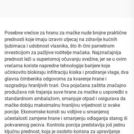
plastične vrećice za vlažne
za vlažne maramice,
maramice, vrećica za
vrećica s centralnim
dječje vlažne ručnike
zatvaranjem za vlažne
brise, masku za lice
Posebne vrećice za hranu za mačke nude brojne praktične
prednosti koje imaju izravni utjecaj na zdravlje kućnih
ljubimaca i udobnost vlasnika, što ih čini pametnom
investicijom za pažljive roditelje mačaka. Najznačajnija
prednost leži u superiornoj očuvanju svežine, jer se u ovim
vrećama koriste napredne tehnologije barijere koje
učinkovito blokiraju infiltraciju kisika i prodiranje vlage, dva
glavna čimbenika odgovorna za kvarenje hrane i
razgradnju hranljivih tvari. Ova pojačana zaštita značajno
produžava rok trajanja suve hrane za mačke u usporedbi s
standardnom ambalažom, smanjuje otpad i osigurava da
mačke dobiju maksimalnu hranljivu vrijednost iz svake
porcije. Ekonomske koristi su vidljive u smanjenoj
učestalosti zamjene hrane i smanjenju odlaganja starog ili
pokvarenog peciva. Kontrola porcija predstavlja još jednu
ključnu prednost, koja je osobito korisna za upravljanje