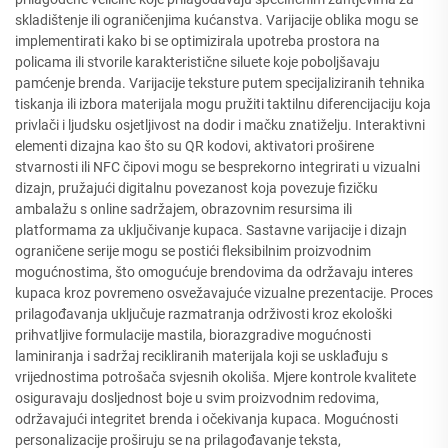
skladištenje ili ograničenjima kućanstva. Varijacije oblika mogu se
implementirati kako bi se optimizirala upotreba prostora na
policama ili stvorile karakteristične siluete koje poboljšavaju
pamćenje brenda. Varijacije teksture putem specijaliziranih tehnika
tiskanja ili izbora materijala mogu pružiti taktilnu diferencijaciju koja
privlači i ljudsku osjetljivost na dodir i mačku znatiželju. Interaktivni
elementi dizajna kao što su QR kodovi, aktivatori proširene
stvarnosti ili NFC čipovi mogu se besprekorno integrirati u vizualni
dizajn, pružajući digitalnu povezanost koja povezuje fizičku
ambalažu s online sadržajem, obrazovnim resursima ili
platformama za uključivanje kupaca. Sastavne varijacije i dizajn
ograničene serije mogu se postići fleksibilnim proizvodnim
mogućnostima, što omogućuje brendovima da održavaju interes
kupaca kroz povremeno osvežavajuće vizualne prezentacije. Proces
prilagođavanja uključuje razmatranja održivosti kroz ekološki
prihvatljive formulacije mastila, biorazgradive mogućnosti
laminiranja i sadržaj recikliranih materijala koji se usklađuju s
vrijednostima potrošača svjesnih okoliša. Mjere kontrole kvalitete
osiguravaju dosljednost boje u svim proizvodnim redovima,
održavajući integritet brenda i očekivanja kupaca. Mogućnosti
personalizacije proširuju se na prilagođavanje teksta,