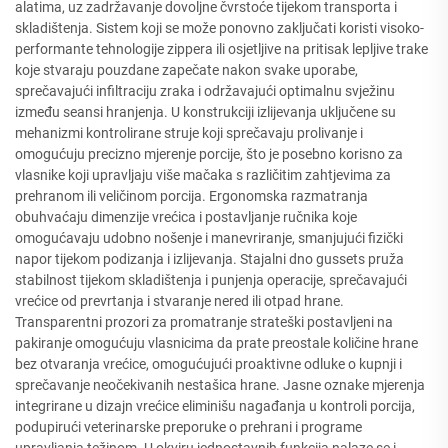
alatima, uz zadržavanje dovoljne čvrstoće tijekom transporta i
skladištenja. Sistem koji se može ponovno zaključati koristi visoko-
performante tehnologije zippera ili osjetljive na pritisak lepljive trake
koje stvaraju pouzdane zapečate nakon svake uporabe,
sprečavajući infiltraciju zraka i održavajući optimalnu svježinu
između seansi hranjenja. U konstrukciji izlijevanja uključene su
mehanizmi kontrolirane struje koji sprečavaju prolivanje i
omogućuju precizno mjerenje porcije, što je posebno korisno za
vlasnike koji upravljaju više mačaka s različitim zahtjevima za
prehranom ili veličinom porcija. Ergonomska razmatranja
obuhvaćaju dimenzije vrećica i postavljanje ručnika koje
omogućavaju udobno nošenje i manevriranje, smanjujući fizički
napor tijekom podizanja i izlijevanja. Stajalni dno gussets pruža
stabilnost tijekom skladištenja i punjenja operacije, sprečavajući
vrećice od prevrtanja i stvaranje nered ili otpad hrane.
Transparentni prozori za promatranje strateški postavljeni na
pakiranje omogućuju vlasnicima da prate preostale količine hrane
bez otvaranja vrećice, omogućujući proaktivne odluke o kupnji i
sprečavanje neočekivanih nestašica hrane. Jasne oznake mjerenja
integrirane u dizajn vrećice eliminišu nagađanja u kontroli porcija,
podupirući veterinarske preporuke o prehrani i programe
upravljanja težinom. U okviru jednostavnih funkcija nalaze se i