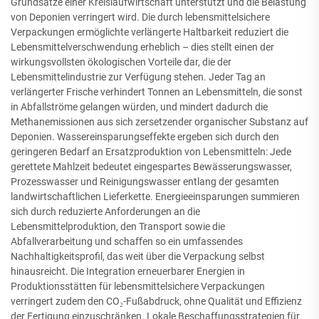
Grundsätze einer Kreislaufwirtschaft unterstützt und die Belastung
von Deponien verringert wird. Die durch lebensmittelsichere
Verpackungen ermöglichte verlängerte Haltbarkeit reduziert die
Lebensmittelverschwendung erheblich – dies stellt einen der
wirkungsvollsten ökologischen Vorteile dar, die der
Lebensmittelindustrie zur Verfügung stehen. Jeder Tag an
verlängerter Frische verhindert Tonnen an Lebensmitteln, die sonst
in Abfallströme gelangen würden, und mindert dadurch die
Methanemissionen aus sich zersetzender organischer Substanz auf
Deponien. Wassereinsparungseffekte ergeben sich durch den
geringeren Bedarf an Ersatzproduktion von Lebensmitteln: Jede
gerettete Mahlzeit bedeutet eingespartes Bewässerungswasser,
Prozesswasser und Reinigungswasser entlang der gesamten
landwirtschaftlichen Lieferkette. Energieeinsparungen summieren
sich durch reduzierte Anforderungen an die
Lebensmittelproduktion, den Transport sowie die
Abfallverarbeitung und schaffen so ein umfassendes
Nachhaltigkeitsprofil, das weit über die Verpackung selbst
hinausreicht. Die Integration erneuerbarer Energien in
Produktionsstätten für lebensmittelsichere Verpackungen
verringert zudem den CO₂-Fußabdruck, ohne Qualität und Effizienz
der Fertigung einzuschränken. Lokale Beschaffungsstrategien für