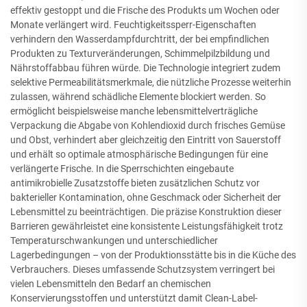
effektiv gestoppt und die Frische des Produkts um Wochen oder
Monate verlängert wird. Feuchtigkeitssperr-Eigenschaften
verhindern den Wasserdampfdurchtritt, der bei empfindlichen
Produkten zu Texturveränderungen, Schimmelpilzbildung und
Nährstoffabbau führen würde. Die Technologie integriert zudem
selektive Permeabilitätsmerkmale, die nützliche Prozesse weiterhin
zulassen, während schädliche Elemente blockiert werden. So
ermöglicht beispielsweise manche lebensmittelverträgliche
Verpackung die Abgabe von Kohlendioxid durch frisches Gemüse
und Obst, verhindert aber gleichzeitig den Eintritt von Sauerstoff
und erhält so optimale atmosphärische Bedingungen für eine
verlängerte Frische. In die Sperrschichten eingebaute
antimikrobielle Zusatzstoffe bieten zusätzlichen Schutz vor
bakterieller Kontamination, ohne Geschmack oder Sicherheit der
Lebensmittel zu beeinträchtigen. Die präzise Konstruktion dieser
Barrieren gewährleistet eine konsistente Leistungsfähigkeit trotz
Temperaturschwankungen und unterschiedlicher
Lagerbedingungen – von der Produktionsstätte bis in die Küche des
Verbrauchers. Dieses umfassende Schutzsystem verringert bei
vielen Lebensmitteln den Bedarf an chemischen
Konservierungsstoffen und unterstützt damit Clean-Label-