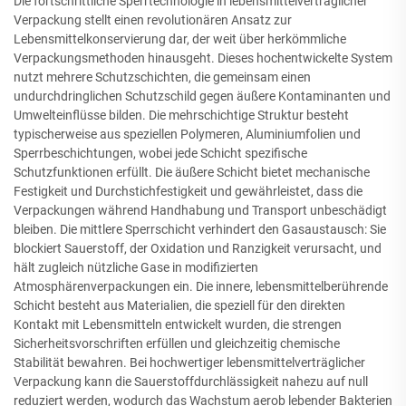
Die fortschrittliche Sperrtechnologie in lebensmittelverträglicher
Verpackung stellt einen revolutionären Ansatz zur
Lebensmittelkonservierung dar, der weit über herkömmliche
Verpackungsmethoden hinausgeht. Dieses hochentwickelte System
nutzt mehrere Schutzschichten, die gemeinsam einen
undurchdringlichen Schutzschild gegen äußere Kontaminanten und
Umwelteinflüsse bilden. Die mehrschichtige Struktur besteht
typischerweise aus speziellen Polymeren, Aluminiumfolien und
Sperrbeschichtungen, wobei jede Schicht spezifische
Schutzfunktionen erfüllt. Die äußere Schicht bietet mechanische
Festigkeit und Durchstichfestigkeit und gewährleistet, dass die
Verpackungen während Handhabung und Transport unbeschädigt
bleiben. Die mittlere Sperrschicht verhindert den Gasaustausch: Sie
blockiert Sauerstoff, der Oxidation und Ranzigkeit verursacht, und
hält zugleich nützliche Gase in modifizierten
Atmosphärenverpackungen ein. Die innere, lebensmittelberührende
Schicht besteht aus Materialien, die speziell für den direkten
Kontakt mit Lebensmitteln entwickelt wurden, die strengen
Sicherheitsvorschriften erfüllen und gleichzeitig chemische
Stabilität bewahren. Bei hochwertiger lebensmittelverträglicher
Verpackung kann die Sauerstoffdurchlässigkeit nahezu auf null
reduziert werden, wodurch das Wachstum aerob lebender Bakterien