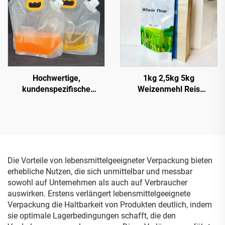
Hochwertige,
1kg 2,5kg 5kg
kundenspezifische
Weizenmehl Reis
Kunststoff-Beutel mit
Lebensmittelqualität
Ausgießer 2,5 L und 5 L,
Kunststoffverpackungsbeute
Standbeutel für
feuchtigkeitsdichter
Flüssigkeiten zum Kochen,
Flachboden-Beutel mit
Wasser, Saft, Getränke,
Falte
sicher für Mineralwasser
Die Vorteile von lebensmittelgeeigneter Verpackung bieten
erhebliche Nutzen, die sich unmittelbar und messbar
sowohl auf Unternehmen als auch auf Verbraucher
auswirken. Erstens verlängert lebensmittelgeeignete
Verpackung die Haltbarkeit von Produkten deutlich, indem
sie optimale Lagerbedingungen schafft, die den