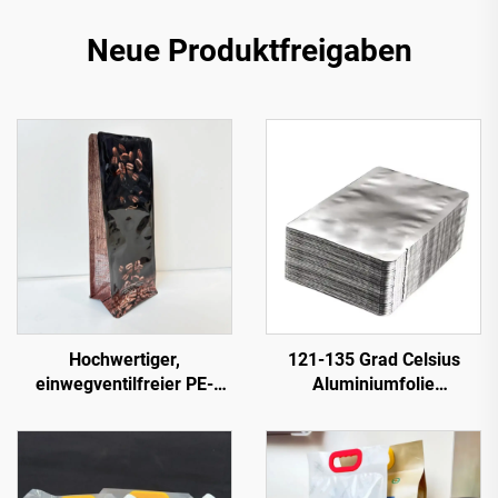
Neue Produktfreigaben
Hochwertiger,
121-135 Grad Celsius
einwegventilfreier PE-
Aluminiumfolie
Verpackungs-Flachboden-
Lebensmittelverpackung
Beutel für Kaffee in Bulk
Retortbeutel
mit Ventil und Logo