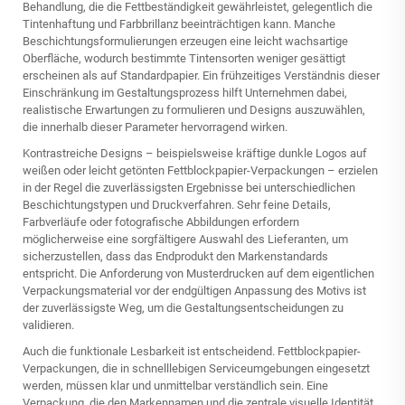
Behandlung, die die Fettbeständigkeit gewährleistet, gelegentlich die
Tintenhaftung und Farbbrillanz beeinträchtigen kann. Manche
Beschichtungsformulierungen erzeugen eine leicht wachsartige
Oberfläche, wodurch bestimmte Tintensorten weniger gesättigt
erscheinen als auf Standardpapier. Ein frühzeitiges Verständnis dieser
Einschränkung im Gestaltungsprozess hilft Unternehmen dabei,
realistische Erwartungen zu formulieren und Designs auszuwählen,
die innerhalb dieser Parameter hervorragend wirken.
Kontrastreiche Designs – beispielsweise kräftige dunkle Logos auf
weißen oder leicht getönten Fettblockpapier-Verpackungen – erzielen
in der Regel die zuverlässigsten Ergebnisse bei unterschiedlichen
Beschichtungstypen und Druckverfahren. Sehr feine Details,
Farbverläufe oder fotografische Abbildungen erfordern
möglicherweise eine sorgfältigere Auswahl des Lieferanten, um
sicherzustellen, dass das Endprodukt den Markenstandards
entspricht. Die Anforderung von Musterdrucken auf dem eigentlichen
Verpackungsmaterial vor der endgültigen Anpassung des Motivs ist
der zuverlässigste Weg, um die Gestaltungsentscheidungen zu
validieren.
Auch die funktionale Lesbarkeit ist entscheidend. Fettblockpapier-
Verpackungen, die in schnelllebigen Serviceumgebungen eingesetzt
werden, müssen klar und unmittelbar verständlich sein. Eine
Verpackung, die den Markennamen und die zentrale visuelle Identität