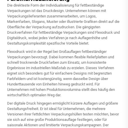
Die direkteste Form der Individualisierung für fettbeständige
Verpackungen ist das Druckdesign. Unternehmen können mit
Verpackungslieferanten zusammenarbeiten, um Logos,
Markenfarben, Slogans, Muster oder illustrierte Grafiken direkt auf die
Oberfläche der Verpackung aufzudrucken. Die gängigsten
Druckverfahren für fettbeständige Verpackungen sind Flexodruck und
Digitaldruck, wobei jedes Verfahren je nach Auflagenhöhe und
Gestaltungskomplexität spezifische Vorteile bietet.
Flexodruck wird in der Regel bei Großauflagen fettbeständiger
Verpackungen bevorzugt. Dabei kommen flexible Reliefplatten und
schnell trocknende Druckfarben zum Einsatz, um konsistente
Ergebnisse im industriellen Maßstab zu erzielen. Dieses Verfahren
eignet sich besonders gut für einfachere Designs mit begrenzten
Farbfeldern und ist kostengünstig, wenn dasselbe Design über
Hunderttausende von Einheiten hinweg gedruckt wird. Für
Unternehmen mit hohen Produktionsvolumina stellt dies häufig den
wirtschaftlich optimalen Weg dar.
Der digitale Druck hingegen ermöglicht kürzere Auflagen und größere
Gestaltungsfreiheit. Er ist ideal für Unternehmen, die mehrere
Versionen ihrer fettdichten Verpackungshüllen testen möchten, bevor
sie sich auf eine große Produktionsauflage festlegen, oder für
saisonale Aktionen und limitierte Verpackungskampagnen. Der