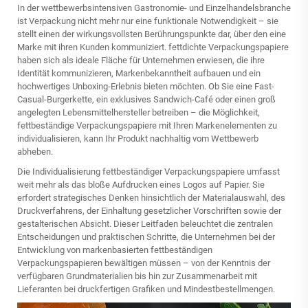
In der wettbewerbsintensiven Gastronomie- und Einzelhandelsbranche
ist Verpackung nicht mehr nur eine funktionale Notwendigkeit – sie
stellt einen der wirkungsvollsten Berührungspunkte dar, über den eine
Marke mit ihren Kunden kommuniziert.
fettdichte Verpackungspapiere
haben sich als ideale Fläche für Unternehmen erwiesen, die ihre
Identität kommunizieren, Markenbekanntheit aufbauen und ein
hochwertiges Unboxing-Erlebnis bieten möchten. Ob Sie eine Fast-
Casual-Burgerkette, ein exklusives Sandwich-Café oder einen groß
angelegten Lebensmittelhersteller betreiben – die Möglichkeit,
fettbeständige Verpackungspapiere mit Ihren Markenelementen zu
individualisieren, kann Ihr Produkt nachhaltig vom Wettbewerb
abheben.
Die Individualisierung fettbeständiger Verpackungspapiere umfasst
weit mehr als das bloße Aufdrucken eines Logos auf Papier. Sie
erfordert strategisches Denken hinsichtlich der Materialauswahl, des
Druckverfahrens, der Einhaltung gesetzlicher Vorschriften sowie der
gestalterischen Absicht. Dieser Leitfaden beleuchtet die zentralen
Entscheidungen und praktischen Schritte, die Unternehmen bei der
Entwicklung von markenbasierten fettbeständigen
Verpackungspapieren bewältigen müssen – von der Kenntnis der
verfügbaren Grundmaterialien bis hin zur Zusammenarbeit mit
Lieferanten bei druckfertigen Grafiken und Mindestbestellmengen.